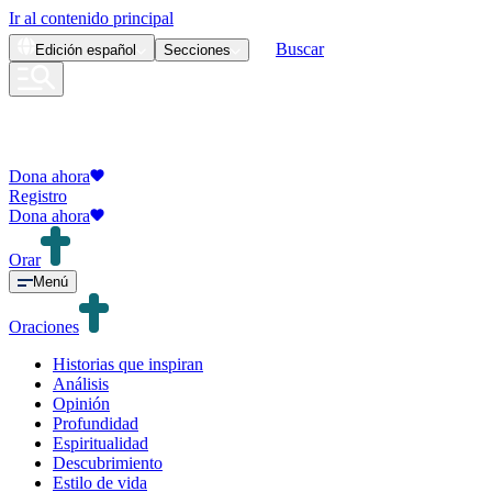
Ir al contenido principal
Buscar
Edición
español
Secciones
Dona ahora
Registro
Dona ahora
Orar
Menú
Oraciones
Historias que inspiran
Análisis
Opinión
Profundidad
Espiritualidad
Descubrimiento
Estilo de vida