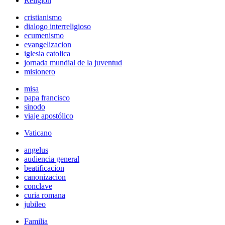
Religión
cristianismo
dialogo interreligioso
ecumenismo
evangelizacion
iglesia catolica
jornada mundial de la juventud
misionero
misa
papa francisco
sinodo
viaje apostólico
Vaticano
angelus
audiencia general
beatificacion
canonizacion
conclave
curia romana
jubileo
Familia