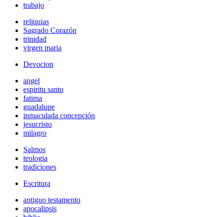
trabajo
reliquias
Sagrado Corazón
trinidad
virgen maria
Devocion
angel
espiritu santo
fatima
guadalupe
inmaculada concepción
jesucristo
milagro
Salmos
teologia
tradiciones
Escritura
antiguo testamento
apocalipsis