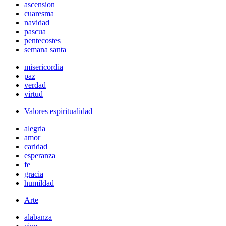
ascension
cuaresma
navidad
pascua
pentecostes
semana santa
misericordia
paz
verdad
virtud
Valores espiritualidad
alegria
amor
caridad
esperanza
fe
gracia
humildad
Arte
alabanza