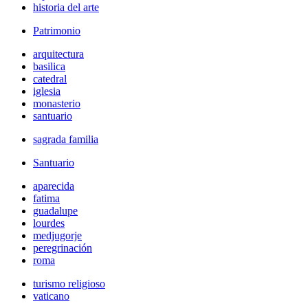
historia del arte
Patrimonio
arquitectura
basilica
catedral
iglesia
monasterio
santuario
sagrada familia
Santuario
aparecida
fatima
guadalupe
lourdes
medjugorje
peregrinación
roma
turismo religioso
vaticano