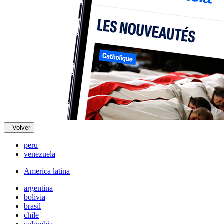
Volver
peru
venezuela
America latina
argentina
bolivia
brasil
chile