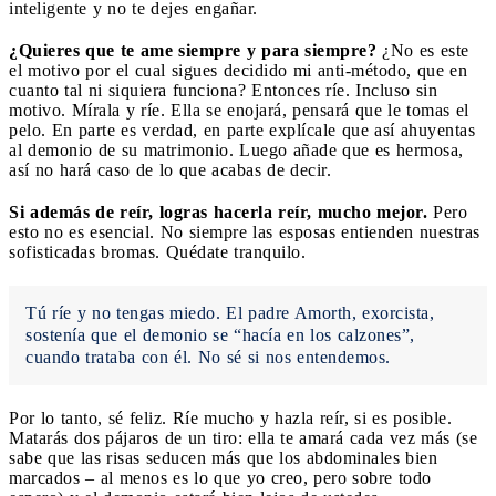
inteligente y no te dejes engañar.
¿Quieres que te ame siempre y para siempre?
¿No es este
el motivo por el cual sigues decidido mi anti-método, que en
cuanto tal ni siquiera funciona? Entonces ríe. Incluso sin
motivo. Mírala y ríe. Ella se enojará, pensará que le tomas el
pelo. En parte es verdad, en parte explícale que así ahuyentas
al demonio de su matrimonio. Luego añade que es hermosa,
así no hará caso de lo que acabas de decir.
Si además de reír, logras hacerla reír, mucho mejor.
Pero
esto no es esencial. No siempre las esposas entienden nuestras
sofisticadas bromas. Quédate tranquilo.
Tú ríe y no tengas miedo. El padre Amorth, exorcista,
sostenía que el demonio se “hacía en los calzones”,
cuando trataba con él. No sé si nos entendemos.
Por lo tanto, sé feliz. Ríe mucho y hazla reír, si es posible.
Matarás dos pájaros de un tiro: ella te amará cada vez más (se
sabe que las risas seducen más que los abdominales bien
marcados – al menos es lo que yo creo, pero sobre todo