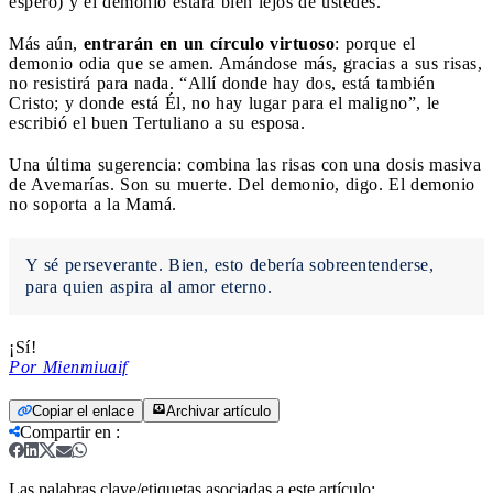
espero) y el demonio estará bien lejos de ustedes.
Más aún,
entrarán en un círculo virtuoso
: porque el
demonio odia que se amen. Amándose más, gracias a sus risas,
no resistirá para nada. “Allí donde hay dos, está también
Cristo; y donde está Él, no hay lugar para el maligno”, le
escribió el buen Tertuliano a su esposa.
Una última sugerencia: combina las risas con una dosis masiva
de Avemarías. Son su muerte. Del demonio, digo. El demonio
no soporta a la Mamá.
Y sé perseverante. Bien, esto debería sobreentenderse,
para quien aspira al amor eterno.
¡Sí!
Por Mienmiuaif
Copiar el enlace
Archivar artículo
Compartir en
:
Las palabras clave/etiquetas asociadas a este artículo: