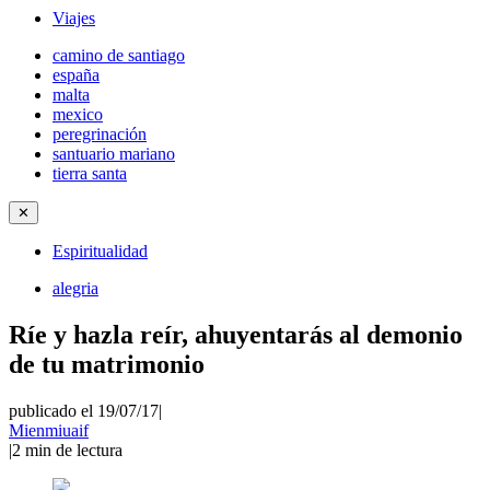
Viajes
camino de santiago
españa
malta
mexico
peregrinación
santuario mariano
tierra santa
✕
Espiritualidad
alegria
Ríe y hazla reír, ahuyentarás al demonio
de tu matrimonio
publicado el 19/07/17
|
Mienmiuaif
|
2
min de lectura