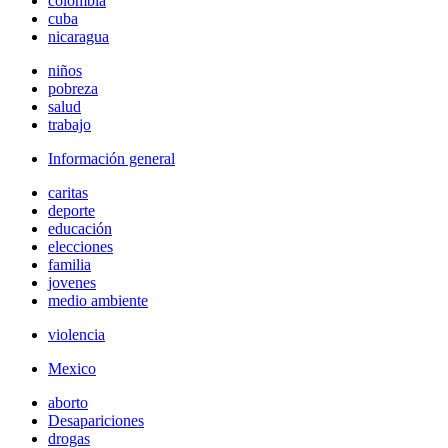
colombia
cuba
nicaragua
niños
pobreza
salud
trabajo
Información general
caritas
deporte
educación
elecciones
familia
jovenes
medio ambiente
violencia
Mexico
aborto
Desapariciones
drogas