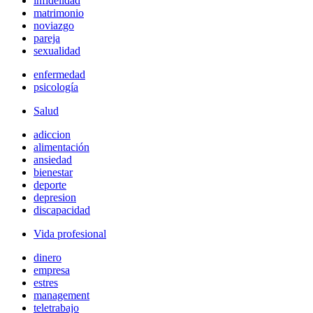
infidelidad
matrimonio
noviazgo
pareja
sexualidad
enfermedad
psicología
Salud
adiccion
alimentación
ansiedad
bienestar
deporte
depresion
discapacidad
Vida profesional
dinero
empresa
estres
management
teletrabajo