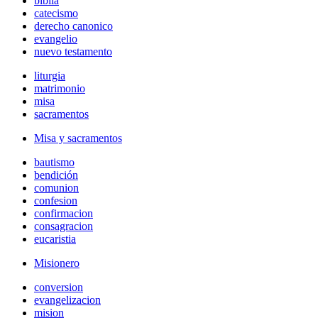
biblia
catecismo
derecho canonico
evangelio
nuevo testamento
liturgia
matrimonio
misa
sacramentos
Misa y sacramentos
bautismo
bendición
comunion
confesion
confirmacion
consagracion
eucaristia
Misionero
conversion
evangelizacion
mision