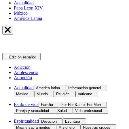
Actualidad
Papa Leon XIV
México
América Latina
Edición
español
Adiccion
Adolescencia
Adopción
Actualidad
America latina
Información general
Mexico
Mundo
Religión
Vaticano
Estilo de vida
Familia
For Her &amp; For Men
Pareja y sexualidad
Salud
Vida profesional
Espiritualidad
Devocion
Escritura
Misa y sacramentos
Misionero
Nuestras cruces