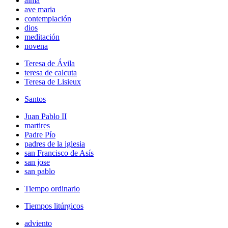
alma
ave maria
contemplación
dios
meditación
novena
Teresa de Ávila
teresa de calcuta
Teresa de Lisieux
Santos
Juan Pablo II
martires
Padre Pío
padres de la iglesia
san Francisco de Asís
san jose
san pablo
Tiempo ordinario
Tiempos litúrgicos
adviento