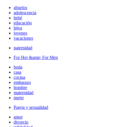
abuelos
adolescencia
bebé
educación
hijos
jovenes
vacaciones
paternidad
For Her &amp; For Men
boda
casa
cocina
embarazo
hombre
maternidad
mujer
Pareja y sexualidad
amor
divorcio