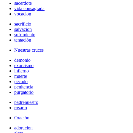
sacerdote
vida consagrada
vocacion
sacrificio
salvacion
sufrimiento
tentación
Nuestras cruces
demonio
exorcismo
infierno
muerte
pecado
penitencia
purgatorio
padrenuestro
rosario
Oración
adoracion