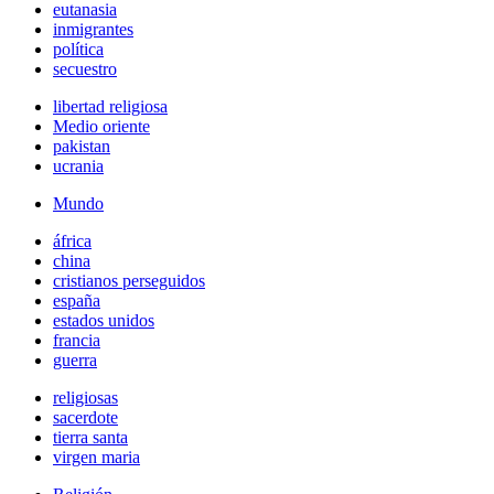
eutanasia
inmigrantes
política
secuestro
libertad religiosa
Medio oriente
pakistan
ucrania
Mundo
áfrica
china
cristianos perseguidos
españa
estados unidos
francia
guerra
religiosas
sacerdote
tierra santa
virgen maria