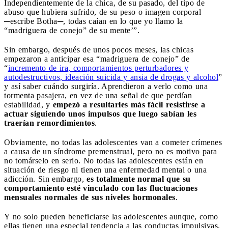
Independientemente de la chica, de su pasado, del tipo de
abuso que hubiera sufrido, de su peso o imagen corporal
─escribe Botha─, todas caían en lo que yo llamo la
“madriguera de conejo” de su mente’”.
Sin embargo, después de unos pocos meses, las chicas
empezaron a anticipar esa “madriguera de conejo” de
“
incremento de ira, comportamientos perturbadores y
autodestructivos, ideación suicida y ansia de drogas y alcohol
”
y así saber cuándo surgiría. Aprendieron a verlo como una
tormenta pasajera, en vez de una señal de que perdían
estabilidad, y
empezó a resultarles más fácil resistirse a
actuar siguiendo unos impulsos que luego sabían les
traerían remordimientos
.
Obviamente, no todas las adolescentes van a cometer crímenes
a causa de un síndrome premenstrual, pero no es motivo para
no tomárselo en serio. No todas las adolescentes están en
situación de riesgo ni tienen una enfermedad mental o una
adicción. Sin embargo,
es totalmente normal que su
comportamiento esté vinculado con las fluctuaciones
mensuales normales de sus niveles hormonales
.
Y no solo pueden beneficiarse las adolescentes aunque, como
ellas tienen una especial tendencia a las conductas impulsivas,