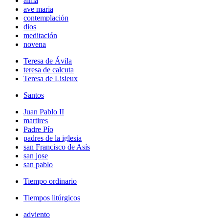
alma
ave maria
contemplación
dios
meditación
novena
Teresa de Ávila
teresa de calcuta
Teresa de Lisieux
Santos
Juan Pablo II
martires
Padre Pío
padres de la iglesia
san Francisco de Asís
san jose
san pablo
Tiempo ordinario
Tiempos litúrgicos
adviento