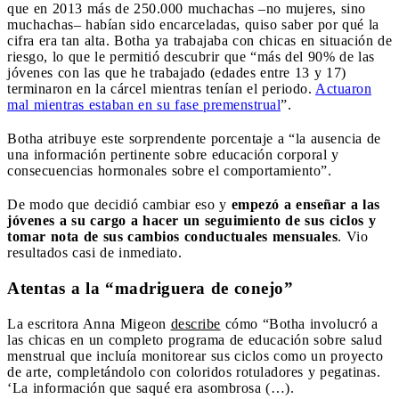
que en 2013 más de 250.000 muchachas –no mujeres, sino
muchachas– habían sido encarceladas, quiso saber por qué la
cifra era tan alta. Botha ya trabajaba con chicas en situación de
riesgo, lo que le permitió descubrir que “más del 90% de las
jóvenes con las que he trabajado (edades entre 13 y 17)
terminaron en la cárcel mientras tenían el periodo.
Actuaron
mal mientras estaban en su fase premenstrual
”.
Botha atribuye este sorprendente porcentaje a “la ausencia de
una información pertinente sobre educación corporal y
consecuencias hormonales sobre el comportamiento”.
De modo que decidió cambiar eso y
empezó a enseñar a las
jóvenes a su cargo a hacer un seguimiento de sus ciclos y
tomar nota de sus cambios conductuales mensuales
. Vio
resultados casi de inmediato.
Atentas a la “madriguera de conejo”
La escritora Anna Migeon
describe
cómo “Botha involucró a
las chicas en un completo programa de educación sobre salud
menstrual que incluía monitorear sus ciclos como un proyecto
de arte, completándolo con coloridos rotuladores y pegatinas.
‘La información que saqué era asombrosa (…).