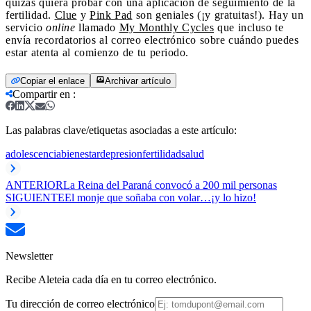
quizás quiera probar con una aplicación de seguimiento de la
fertilidad.
Clue
y
Pink Pad
son geniales (¡y gratuitas!). Hay un
servicio
online
llamado
My Monthly Cycles
que incluso te
envía recordatorios al correo electrónico sobre cuándo puedes
estar atenta al comienzo de tu periodo.
Copiar el enlace
Archivar artículo
Compartir en
:
Las palabras clave/etiquetas asociadas a este artículo:
adolescencia
bienestar
depresion
fertilidad
salud
ANTERIOR
La Reina del Paraná convocó a 200 mil personas
SIGUIENTE
El monje que soñaba con volar…¡y lo hizo!
Newsletter
Recibe Aleteia cada día en tu correo electrónico.
Tu dirección de correo electrónico