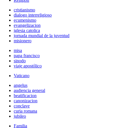
Religión
cristianismo
dialogo interreligioso
ecumenismo
evangelizacion
iglesia catolica
jornada mundial de la juventud
misionero
misa
papa francisco
sinodo
viaje apostólico
Vaticano
angelus
audiencia general
beatificacion
canonizacion
conclave
curia romana
jubileo
Familia