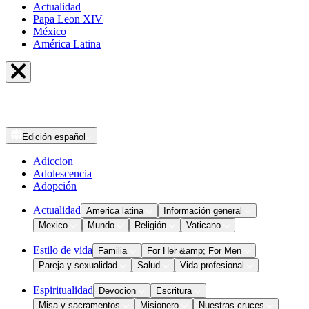
Actualidad
Papa Leon XIV
México
América Latina
Edición
español
Adiccion
Adolescencia
Adopción
Actualidad
America latina
Información general
Mexico
Mundo
Religión
Vaticano
Estilo de vida
Familia
For Her &amp; For Men
Pareja y sexualidad
Salud
Vida profesional
Espiritualidad
Devocion
Escritura
Misa y sacramentos
Misionero
Nuestras cruces