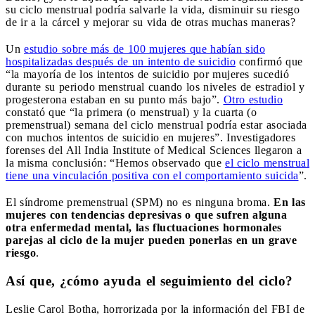
su ciclo menstrual podría salvarle la vida, disminuir su riesgo
de ir a la cárcel y mejorar su vida de otras muchas maneras?
Un
estudio sobre más de 100 mujeres que habían sido
hospitalizadas después de un intento de suicidio
confirmó que
“la mayoría de los intentos de suicidio por mujeres sucedió
durante su periodo menstrual cuando los niveles de estradiol y
progesterona estaban en su punto más bajo”.
Otro estudio
constató que “la primera (o menstrual) y la cuarta (o
premenstrual) semana del ciclo menstrual podría estar asociada
con muchos intentos de suicidio en mujeres”. Investigadores
forenses del All India Institute of Medical Sciences llegaron a
la misma conclusión: “Hemos observado que
el ciclo menstrual
tiene una vinculación positiva con el comportamiento suicida
”.
El síndrome premenstrual (SPM) no es ninguna broma.
En las
mujeres con tendencias depresivas o que sufren alguna
otra enfermedad mental, las fluctuaciones hormonales
parejas al ciclo de la mujer pueden ponerlas en un grave
riesgo
.
Así que, ¿cómo ayuda el seguimiento del ciclo?
Leslie Carol Botha, horrorizada por la información del FBI de