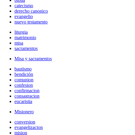
biblia
catecismo
derecho canonico
evangelio
nuevo testamento
liturgia
matrimonio
misa
sacramentos
Misa y sacramentos
bautismo
bendición
comunion
confesion
confirmacion
consagracion
eucaristia
Misionero
conversion
evangelizacion
mision