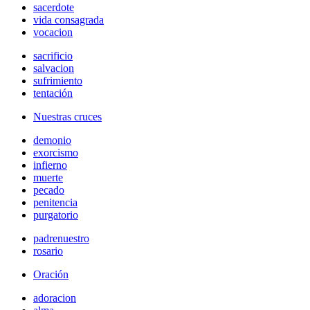
sacerdote
vida consagrada
vocacion
sacrificio
salvacion
sufrimiento
tentación
Nuestras cruces
demonio
exorcismo
infierno
muerte
pecado
penitencia
purgatorio
padrenuestro
rosario
Oración
adoracion