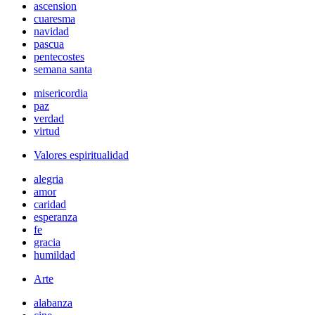
ascension
cuaresma
navidad
pascua
pentecostes
semana santa
misericordia
paz
verdad
virtud
Valores espiritualidad
alegria
amor
caridad
esperanza
fe
gracia
humildad
Arte
alabanza