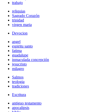
trabajo
reliquias
Sagrado Corazón
trinidad
virgen maria
Devocion
angel
espiritu santo
fatima
guadalupe
inmaculada concepción
jesucristo
milagro
Salmos
teologia
tradiciones
Escritura
antiguo testamento
apocalipsis