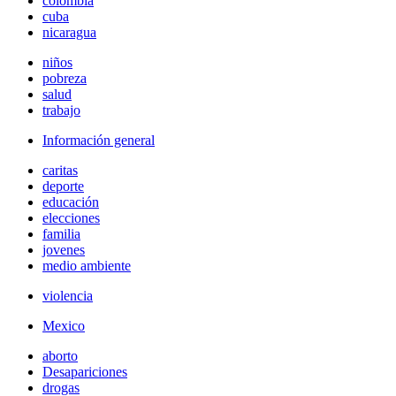
colombia
cuba
nicaragua
niños
pobreza
salud
trabajo
Información general
caritas
deporte
educación
elecciones
familia
jovenes
medio ambiente
violencia
Mexico
aborto
Desapariciones
drogas