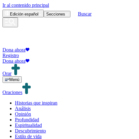
Ir al contenido principal
Buscar
Edición
español
Secciones
Dona ahora
Registro
Dona ahora
Orar
Menú
Oraciones
Historias que inspiran
Análisis
Opinión
Profundidad
Espiritualidad
Descubrimiento
Estilo de vida