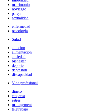
infidelidad
matrimonio
noviazgo
pareja
sexualidad
enfermedad
psicología
Salud
adiccion
alimentación
ansiedad
bienestar
deporte
depresion
discapacidad
Vida profesional
dinero
empresa
estres
management
teletrabajo