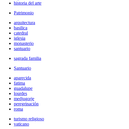
historia del arte
Patrimonio
arquitectura
basilica
catedral
iglesia
monasterio
santuario
sagrada familia
Santuario
aparecida
fatima
guadalupe
lourdes
medjugorje
peregrinación
roma
turismo religioso
vaticano