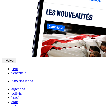
Volver
peru
venezuela
America latina
argentina
bolivia
brasil
chile