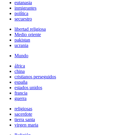
eutanasia
inmigrantes
política
secuestro
libertad religiosa
Medio oriente
pakistan
ucrania
Mundo
áfrica
china
cristianos perseguidos
españa
estados unidos
francia
guerra
religiosas
sacerdote
tierra santa
virgen maria