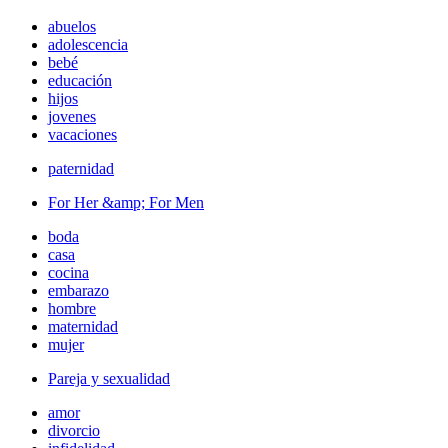
abuelos
adolescencia
bebé
educación
hijos
jovenes
vacaciones
paternidad
For Her &amp; For Men
boda
casa
cocina
embarazo
hombre
maternidad
mujer
Pareja y sexualidad
amor
divorcio