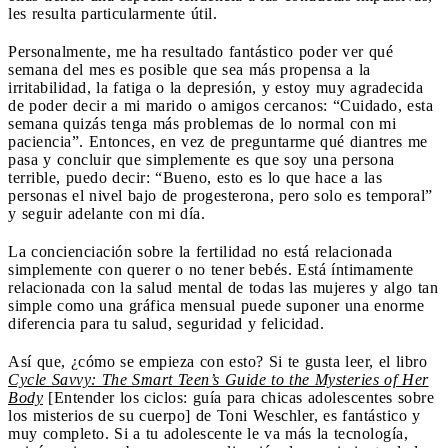
les resulta particularmente útil.
Personalmente, me ha resultado fantástico poder ver qué
semana del mes es posible que sea más propensa a la
irritabilidad, la fatiga o la depresión, y estoy muy agradecida
de poder decir a mi marido o amigos cercanos: “Cuidado, esta
semana quizás tenga más problemas de lo normal con mi
paciencia”. Entonces, en vez de preguntarme qué diantres me
pasa y concluir que simplemente es que soy una persona
terrible, puedo decir: “Bueno, esto es lo que hace a las
personas el nivel bajo de progesterona, pero solo es temporal”
y seguir adelante con mi día.
La concienciación sobre la fertilidad no está relacionada
simplemente con querer o no tener bebés. Está íntimamente
relacionada con la salud mental de todas las mujeres y algo tan
simple como una gráfica mensual puede suponer una enorme
diferencia para tu salud, seguridad y felicidad.
Así que, ¿cómo se empieza con esto? Si te gusta leer, el libro
Cycle Savvy: The Smart Teen’s Guide to the Mysteries of Her
Body
[Entender los ciclos: guía para chicas adolescentes sobre
los misterios de su cuerpo] de Toni Weschler, es fantástico y
muy completo. Si a tu adolescente le va más la tecnología,