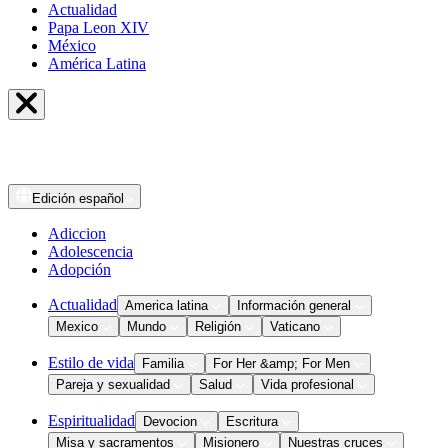
Actualidad
Papa Leon XIV
México
América Latina
Edición
español
Adiccion
Adolescencia
Adopción
Actualidad
America latina
Información general
Mexico
Mundo
Religión
Vaticano
Estilo de vida
Familia
For Her &amp; For Men
Pareja y sexualidad
Salud
Vida profesional
Espiritualidad
Devocion
Escritura
Misa y sacramentos
Misionero
Nuestras cruces