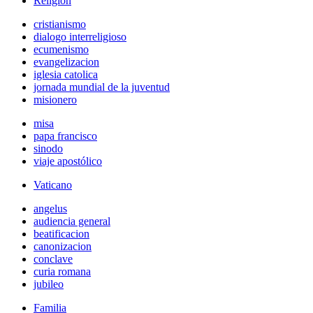
Religión
cristianismo
dialogo interreligioso
ecumenismo
evangelizacion
iglesia catolica
jornada mundial de la juventud
misionero
misa
papa francisco
sinodo
viaje apostólico
Vaticano
angelus
audiencia general
beatificacion
canonizacion
conclave
curia romana
jubileo
Familia