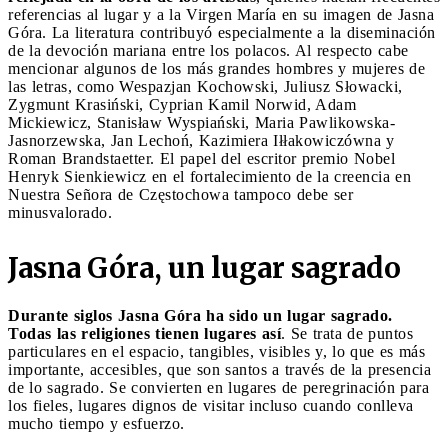
referencias al lugar y a la Virgen María en su imagen de Jasna
Góra. La literatura contribuyó especialmente a la diseminación
de la devoción mariana entre los polacos. Al respecto cabe
mencionar algunos de los más grandes hombres y mujeres de
las letras, como Wespazjan Kochowski, Juliusz Słowacki,
Zygmunt Krasiński, Cyprian Kamil Norwid, Adam
Mickiewicz, Stanisław Wyspiański, Maria Pawlikowska-
Jasnorzewska, Jan Lechoń, Kazimiera Iłłakowiczówna y
Roman Brandstaetter. El papel del escritor premio Nobel
Henryk Sienkiewicz en el fortalecimiento de la creencia en
Nuestra Señora de Częstochowa tampoco debe ser
minusvalorado.
Jasna Góra, un lugar sagrado
Durante siglos Jasna Góra ha sido un lugar sagrado.
Todas las religiones tienen lugares así
. Se trata de puntos
particulares en el espacio, tangibles, visibles y, lo que es más
importante, accesibles, que son santos a través de la presencia
de lo sagrado. Se convierten en lugares de peregrinación para
los fieles, lugares dignos de visitar incluso cuando conlleva
mucho tiempo y esfuerzo.