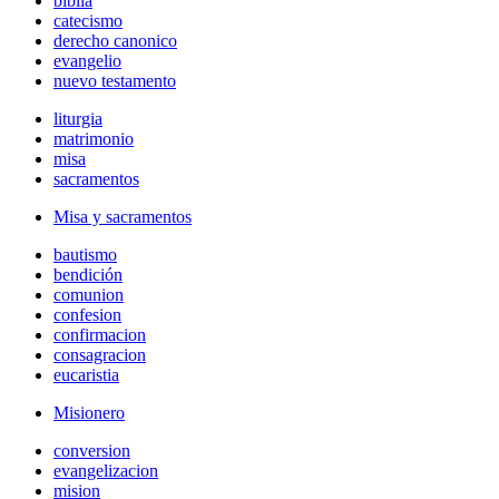
biblia
catecismo
derecho canonico
evangelio
nuevo testamento
liturgia
matrimonio
misa
sacramentos
Misa y sacramentos
bautismo
bendición
comunion
confesion
confirmacion
consagracion
eucaristia
Misionero
conversion
evangelizacion
mision