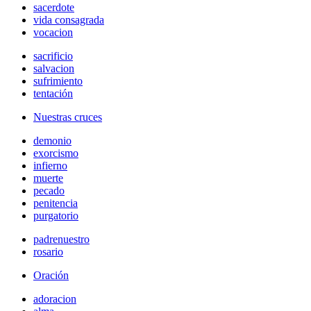
sacerdote
vida consagrada
vocacion
sacrificio
salvacion
sufrimiento
tentación
Nuestras cruces
demonio
exorcismo
infierno
muerte
pecado
penitencia
purgatorio
padrenuestro
rosario
Oración
adoracion