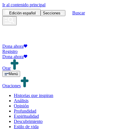
Ir al contenido principal
Buscar
Edición
español
Secciones
Dona ahora
Registro
Dona ahora
Orar
Menú
Oraciones
Historias que inspiran
Análisis
Opinión
Profundidad
Espiritualidad
Descubrimiento
Estilo de vida