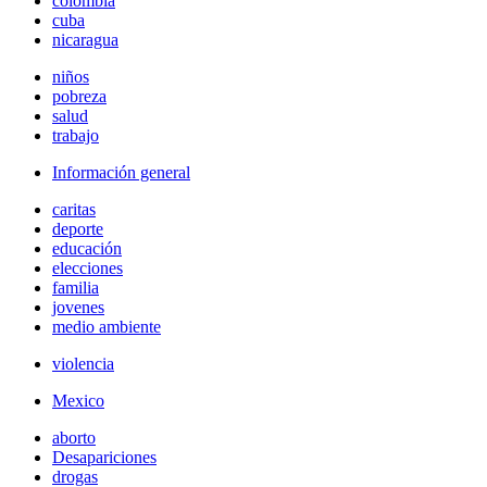
colombia
cuba
nicaragua
niños
pobreza
salud
trabajo
Información general
caritas
deporte
educación
elecciones
familia
jovenes
medio ambiente
violencia
Mexico
aborto
Desapariciones
drogas