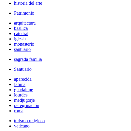
historia del arte
Patrimonio
arquitectura
basilica
catedral
iglesia
monasterio
santuario
sagrada familia
Santuario
aparecida
fatima
guadalupe
lourdes
medjugorje
peregrinación
roma
turismo religioso
vaticano