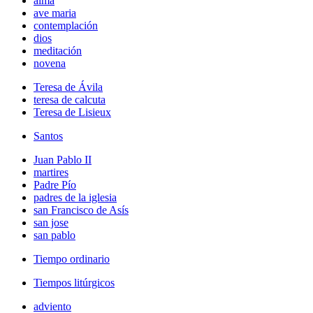
alma
ave maria
contemplación
dios
meditación
novena
Teresa de Ávila
teresa de calcuta
Teresa de Lisieux
Santos
Juan Pablo II
martires
Padre Pío
padres de la iglesia
san Francisco de Asís
san jose
san pablo
Tiempo ordinario
Tiempos litúrgicos
adviento