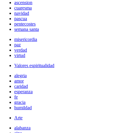
ascension
cuaresma
navidad
pascua
pentecostes
semana santa
misericordia
paz
verdad
virtud
Valores espiritualidad
alegria
amor
caridad
esperanza
fe
gracia
humildad
Arte
alabanza