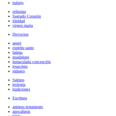
trabajo
reliquias
Sagrado Corazón
trinidad
virgen maria
Devocion
angel
espiritu santo
fatima
guadalupe
inmaculada concepción
jesucristo
milagro
Salmos
teologia
tradiciones
Escritura
antiguo testamento
apocalipsis