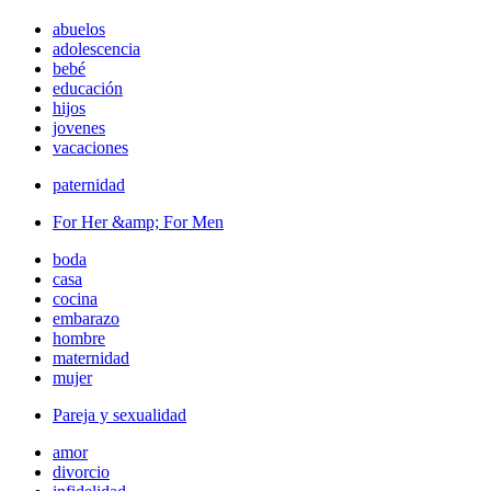
abuelos
adolescencia
bebé
educación
hijos
jovenes
vacaciones
paternidad
For Her &amp; For Men
boda
casa
cocina
embarazo
hombre
maternidad
mujer
Pareja y sexualidad
amor
divorcio