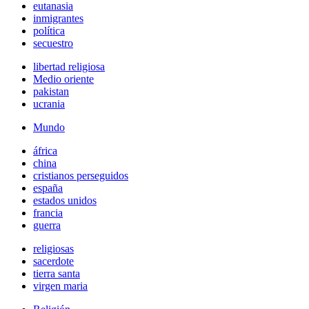
eutanasia
inmigrantes
política
secuestro
libertad religiosa
Medio oriente
pakistan
ucrania
Mundo
áfrica
china
cristianos perseguidos
españa
estados unidos
francia
guerra
religiosas
sacerdote
tierra santa
virgen maria