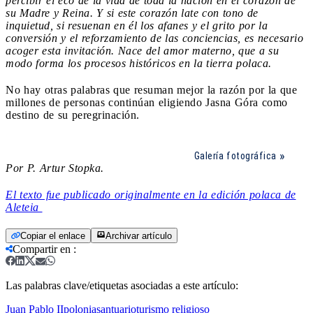
percibir el eco de la vida de toda la nación en el corazón de
su Madre y Reina. Y si este corazón late con tono de
inquietud, si resuenan en él los afanes y el grito por la
conversión y el reforzamiento de las conciencias, es necesario
acoger esta invitación. Nace del amor materno, que a su
modo forma los procesos históricos en la tierra polaca.
No hay otras palabras que resuman mejor la razón por la que
millones de personas continúan eligiendo Jasna Góra como
destino de su peregrinación.
Galería fotográfica
Por P. Artur Stopka.
El texto fue publicado originalmente en la edición polaca de
Aleteia
Copiar el enlace
Archivar artículo
Compartir en
:
Las palabras clave/etiquetas asociadas a este artículo:
Juan Pablo II
polonia
santuario
turismo religioso