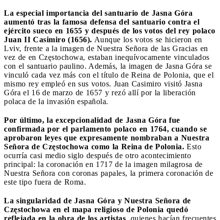
La especial importancia del santuario de Jasna Góra
aumentó tras la famosa defensa del santuario contra el
ejército sueco en 1655 y después de los votos del rey polaco
Juan II Casimiro (1656).
Aunque los votos se hicieron en
Lviv, frente a la imagen de Nuestra Señora de las Gracias en
vez de en Częstochowa, estaban inequívocamente vinculados
con el santuario paulino. Además, la imagen de Jasna Góra se
vinculó cada vez más con el título de Reina de Polonia, que el
mismo rey empleó en sus votos. Juan Casimiro visitó Jasna
Góra el 16 de marzo de 1657 y rezó allí por la liberación
polaca de la invasión española.
Por último, la excepcionalidad de Jasna Góra fue
confirmada por el parlamento polaco en 1764, cuando se
aprobaron leyes que expresamente nombraban a Nuestra
Señora de Częstochowa como la Reina de Polonia.
Esto
ocurría casi medio siglo después de otro acontecimiento
principal: la coronación en 1717 de la imagen milagrosa de
Nuestra Señora con coronas papales, la primera coronación de
este tipo fuera de Roma.
La singularidad de Jasna Góra y Nuestra Señora de
Częstochowa en el mapa religioso de Polonia quedó
reflejada en la obra de los artistas
, quienes hacían frecuentes