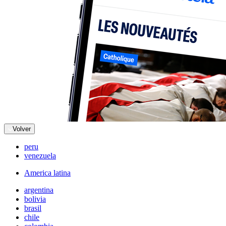
Volver
peru
venezuela
America latina
argentina
bolivia
brasil
chile