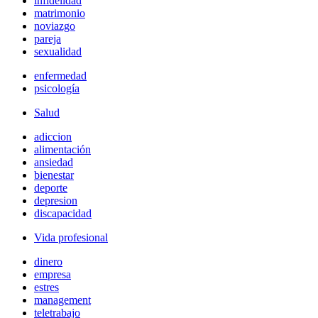
infidelidad
matrimonio
noviazgo
pareja
sexualidad
enfermedad
psicología
Salud
adiccion
alimentación
ansiedad
bienestar
deporte
depresion
discapacidad
Vida profesional
dinero
empresa
estres
management
teletrabajo