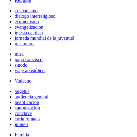
Religión
cristianismo
dialogo interreligioso
ecumenismo
evangelizacion
iglesia catolica
jornada mundial de la juventud
misionero
misa
papa francisco
sinodo
viaje apostólico
Vaticano
angelus
audiencia general
beatificacion
canonizacion
conclave
curia romana
jubileo
Familia