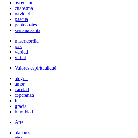
ascension
cuaresma
navidad
pascua
pentecostes
semana santa
misericordia
paz
verdad
virtud
Valores espiritualidad
alegria
amor
caridad
esperanza
fe
gracia
humildad
Arte
alabanza