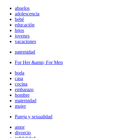
abuelos
adolescencia
bebé
educación
hijos
jovenes
vacaciones
paternidad
For Her &amp; For Men
boda
casa
cocina
embarazo
hombre
maternidad
mujer
Pareja y sexualidad
amor
divorcio