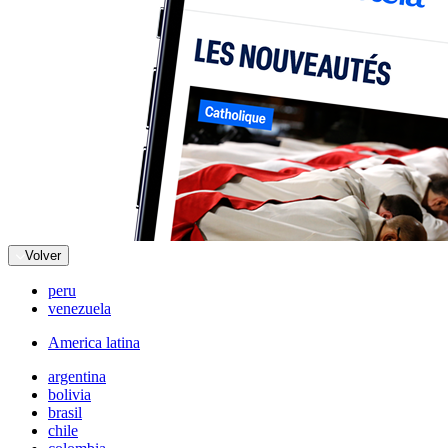
Volver
peru
venezuela
America latina
argentina
bolivia
brasil
chile