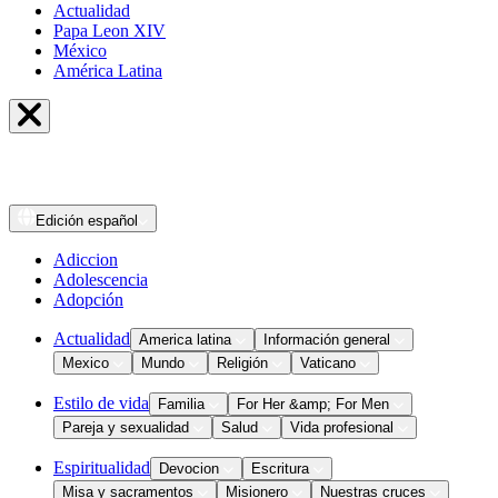
Actualidad
Papa Leon XIV
México
América Latina
Edición
español
Adiccion
Adolescencia
Adopción
Actualidad
America latina
Información general
Mexico
Mundo
Religión
Vaticano
Estilo de vida
Familia
For Her &amp; For Men
Pareja y sexualidad
Salud
Vida profesional
Espiritualidad
Devocion
Escritura
Misa y sacramentos
Misionero
Nuestras cruces