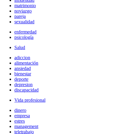
infidelidad
matrimonio
noviazgo
pareja
sexualidad
enfermedad
psicología
Salud
adiccion
alimentación
ansiedad
bienestar
deporte
depresion
discapacidad
Vida profesional
dinero
empresa
estres
management
teletrabajo