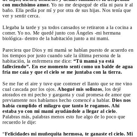
con muchísimo amor.
Yo no me despegué de ella ni para ir al
baño. Ella pedía por mí y por otra de sus hijas. Nos tenía que
ver y sentir cerca.
Llegaba la tarde y ya todos cansados se retiraron a la cocina a
comer. Yo no. Me quedé junto con Ángeles -mi hermana
biológica- dentro de la habitación junto a mi mami.
Pareciera que Dios y mi mamá se habían puesto de acuerdo en
los tiempos por justo cuando sale la última persona de la
habitación, la enfermera me dice:
“Tú mamá ya está
falleciendo”. En ese momento sentí como un balde de agua
fría me caía y que el cielo se me juntaba con la tierra.
Se me fue el aire y tuve que contener el llanto que se me vino
cual cascada por los ojos.
Ahogué mis sollozos
, los dejé
atorados en mi pecho y garganta y cual promesa de amor que
previamente nos habíamos hecho comencé a hablar.
Dios nos
había cumplido el milagro que tanto le rogamos. Ahí
estaba yo con mi mami ayudándole a llegar al cielo
.
Palabras más, palabras menos esto fue algo de lo poco que
recuerdo le dije:
“
Felicidades mi muñequita hermosa, te ganaste el cielo. Mi