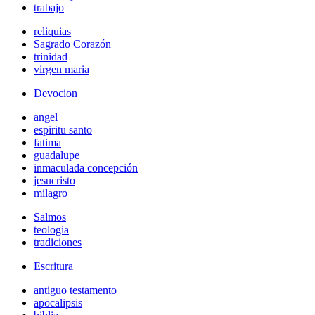
trabajo
reliquias
Sagrado Corazón
trinidad
virgen maria
Devocion
angel
espiritu santo
fatima
guadalupe
inmaculada concepción
jesucristo
milagro
Salmos
teologia
tradiciones
Escritura
antiguo testamento
apocalipsis