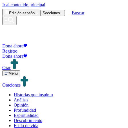
Ir al contenido principal
Buscar
Edición
español
Secciones
Dona ahora
Registro
Dona ahora
Orar
Menú
Oraciones
Historias que inspiran
Análisis
Opinión
Profundidad
Espiritualidad
Descubrimiento
Estilo de vida