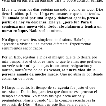
verla tan en paz era un bálsamo para tu pobre corazón sufrido.
Muy a tu pesar los días seguían pasando y como en todo, Dios
tiene la última palabra. Llega ese amanecer que tanto temías.
Tu amada pasó por una larga y dolorosa agonía, pero a
partir de hoy ya descansa. Ella ya, ¿pero tú? Para ti
comienza una nueva vida. Todo, absolutamente tendrá un
nuevo enfoque.
Nada será lo mismo.
No digo que será feo, simplemente distinto. Habrá que
aprender a vivir de una manera diferente. Experimentas
sentimientos encontrados.
Por un lado, rogabas a Dios el milagro que te lo dejara por
más tiempo. Por el otro, es tanto lo que le amas que prefieres
no verle sufrir más y le dejas ir con amor, resignación y
mucho, muchísimo dolor. Es verdad,
la nueva vida sin la
persona amada da mucho miedo
. Uno no atina ni por dónde
comenzar de nuevo.
Ni largo ni corto. El tiempo de su
agonía
fue justo el que
necesitaba. De hecho, pareciera que durante ese proceso el
tiempo se detenía. Volteabas tus ojos hacia arriba y
preguntabas, ¿hasta cuándo? En tu corazón escuchabas la
respuesta de Dios: “Hasta que esté lista para el cielo”.