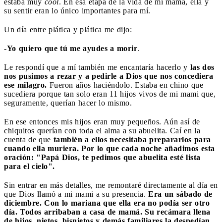
estaba muy
cool
. En esa etapa de la vida de mi mamá, ella y
su sentir eran lo único importantes para mí.
Un día entre plática y plática me dijo:
-
Yo quiero que tú me ayudes a morir
.
Le respondí que a mí también me encantaría hacerlo y
las dos
nos pusimos a rezar y a pedirle a Dios que nos concediera
ese milagro.
Fueron años haciéndolo. Estaba en chino que
sucediera porque tan solo eran 11 hijos vivos de mi mami que,
seguramente, querían hacer lo mismo.
En ese entonces mis hijos eran muy pequeños. Aún así de
chiquitos querían con toda el alma a su abuelita. Caí en la
cuenta de que
también a ellos necesitaba prepararlos para
cuando ella muriera. Por lo que cada noche añadimos esta
oración: "Papá Dios, te pedimos que abuelita esté lista
para el cielo".
Sin entrar en más detalles, me remontaré directamente al día en
que Dios llamó a mi mami a su presencia.
Era un sábado de
diciembre. Con lo mariana que ella era no podía ser otro
día. Todos arribaban a casa de mamá. Su recámara llena
de hijos, nietos, bisnietos y demás familiares la despedían