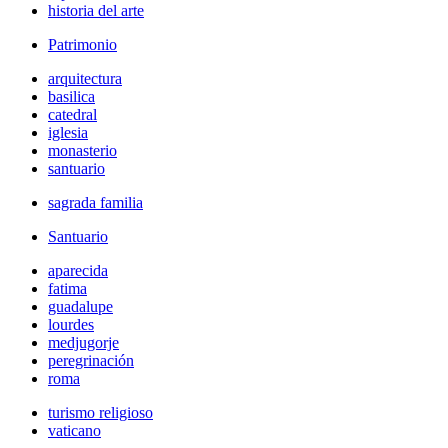
historia del arte
Patrimonio
arquitectura
basilica
catedral
iglesia
monasterio
santuario
sagrada familia
Santuario
aparecida
fatima
guadalupe
lourdes
medjugorje
peregrinación
roma
turismo religioso
vaticano