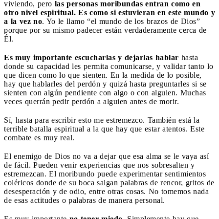
viviendo, pero
las personas moribundas entran como en
otro nivel espiritual.
Es como si estuvieran en este mundo y
a la vez no
. Yo le llamo “el mundo de los brazos de Dios”
porque por su mismo padecer están verdaderamente cerca de
Él.
Es muy importante escucharlas y dejarlas hablar
hasta
donde su capacidad les permita comunicarse, y validar tanto lo
que dicen como lo que sienten. En la medida de lo posible,
hay que hablarles del perdón y quizá hasta preguntarles si se
sienten con algún pendiente con algo o con alguien. Muchas
veces querrán pedir perdón a alguien antes de morir.
Sí, hasta para escribir esto me estremezco. También está la
terrible batalla espiritual a la que hay que estar atentos. Este
combate es muy real.
El enemigo de Dios no va a dejar que esa alma se le vaya así
de fácil. Pueden venir experiencias que nos sobresalten y
estremezcan.
El moribundo puede experimentar sentimientos
coléricos donde de su boca salgan palabras de rencor, gritos de
desesperación y de odio, entre otras cosas. No tomemos nada
de esas actitudes o palabras de manera personal.
Es muy importante
no tener miedo.
Simplemente hay que