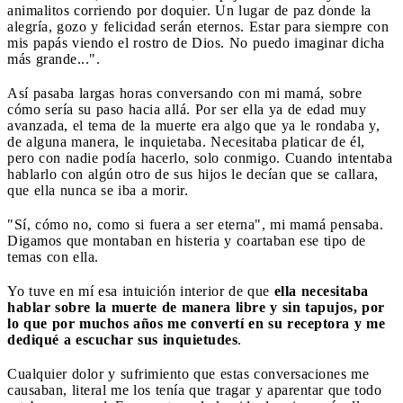
animalitos corriendo por doquier. Un lugar de paz donde la
alegría, gozo y felicidad serán eternos. Estar para siempre con
mis papás viendo el rostro de Dios. No puedo imaginar dicha
más grande...".
Así pasaba largas horas conversando con mi mamá, sobre
cómo sería su paso hacia allá. Por ser ella ya de edad muy
avanzada, el tema de la muerte era algo que ya le rondaba y,
de alguna manera, le inquietaba. Necesitaba platicar de él,
pero con nadie podía hacerlo, solo conmigo. Cuando intentaba
hablarlo con algún otro de sus hijos le decían que se callara,
que ella nunca se iba a morir.
"Sí, cómo no, como si fuera a ser eterna", mi mamá pensaba.
Digamos que montaban en histeria y coartaban ese tipo de
temas con ella.
Yo tuve en mí esa intuición interior de que
ella necesitaba
hablar sobre la muerte de manera libre y sin tapujos, por
lo que por muchos años me convertí en su receptora y me
dediqué a escuchar sus inquietudes
.
Cualquier dolor y sufrimiento que estas conversaciones me
causaban, literal me los tenía que tragar y aparentar que todo