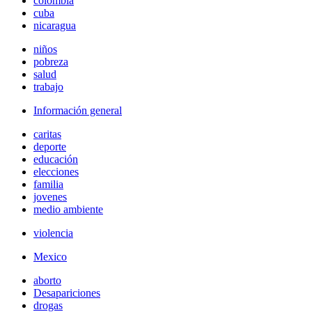
colombia
cuba
nicaragua
niños
pobreza
salud
trabajo
Información general
caritas
deporte
educación
elecciones
familia
jovenes
medio ambiente
violencia
Mexico
aborto
Desapariciones
drogas