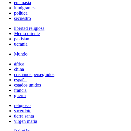
eutanasia
inmigrantes
política
secuestro
libertad religiosa
Medio oriente
pakistan
ucrania
Mundo
áfrica
china
cristianos perseguidos
españa
estados unidos
francia
guerra
religiosas
sacerdote
tierra santa
virgen maria