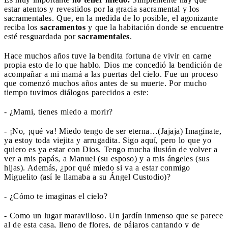
estar atentos y revestidos por la gracia sacramental y los
sacramentales. Que, en la medida de lo posible, el agonizante
reciba los
sacramentos
y que la habitación donde se encuentre
esté resguardada por
sacramentales
.
Hace muchos años tuve la bendita fortuna de vivir en carne
propia esto de lo que hablo. Dios me concedió la bendición de
acompañar a mi mamá a las puertas del cielo. Fue un proceso
que comenzó muchos años antes de su muerte. Por mucho
tiempo tuvimos diálogos parecidos a este:
- ¿Mami, tienes miedo a morir?
- ¡No, ¡qué va! Miedo tengo de ser eterna…(Jajaja) Imagínate,
ya estoy toda viejita y arrugadita. Sigo aquí, pero lo que yo
quiero es ya estar con Dios. Tengo mucha ilusión de volver a
ver a mis papás, a Manuel (su esposo) y a mis ángeles (sus
hijas). Además, ¿por qué miedo si va a estar conmigo
Miguelito (así le llamaba a su Ángel Custodio)?
- ¿Cómo te imaginas el cielo?
- Como un lugar maravilloso. Un jardín inmenso que se parece
al de esta casa, lleno de flores, de pájaros cantando y de