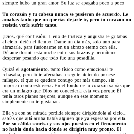
siempre hubo un gran amor. Su luz se apagaba poco a poco.
Tu corazón y tu cabeza nunca se pusieron de acuerdo. Le
amabas tanto que no querías dejarle ir, pero tu corazón no
resistía verle sufrir tanto.
¡Dios, qué confusión! Lleno de tristeza y angustia le gritabas
al cielo, detén el tiempo. Dame un día más, solo uno para
abrazarle, para fusionarme en un abrazo eterno con ella.
Déjame dormir esta noche entre sus brazos y permíteme
despertar pesando que todo fue una pesadilla.
Quizá el
agotamiento
, tanto físico como emocional te
rebasaba, pero tú te aferrabas a seguir pidiendo por ese
milagro, el que se quedara contigo por más tiempo, sin
importar como estuviera. En el fondo de tu corazón sabías que
era un milagro que Dios no concedería esta vez porque Él
tenía otros planes mejores, aunque en este momento
simplemente no te gustaban.
Ella ya con su mirada perdida siempre dirigiéndola al cielo...
sabías que allá arriba había alguien que ya esperaba por ella.
Por su cálida sonrisa y sus ojos puestos en el firmamento
no había duda hacia dónde se dirigiría muy pronto.
El