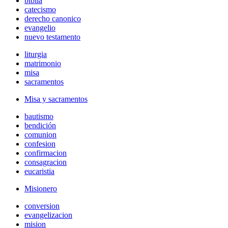
biblia
catecismo
derecho canonico
evangelio
nuevo testamento
liturgia
matrimonio
misa
sacramentos
Misa y sacramentos
bautismo
bendición
comunion
confesion
confirmacion
consagracion
eucaristia
Misionero
conversion
evangelizacion
mision