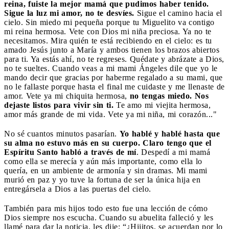
reina, fuiste la mejor mamá que pudimos haber tenido.
Sigue la luz mi amor, no te desvíes.
Sigue el camino hacia el
cielo. Sin miedo mi pequeña porque tu Miguelito va contigo
mi reina hermosa. Vete con Dios mi niña preciosa. Ya no te
necesitamos. Mira quién te está recibiendo en el cielo: es tu
amado Jesús junto a María y ambos tienen los brazos abiertos
para ti. Ya estás ahí, no te regreses. Quédate y abrázate a Dios,
no te sueltes. Cuando veas a mi mami Ángeles dile que yo le
mando decir que gracias por haberme regalado a su mami, que
no le fallaste porque hasta el final me cuidaste y me llenaste de
amor. Vete ya mi chiquita hermosa,
no tengas miedo. Nos
dejaste listos para vivir sin ti.
Te amo mi viejita hermosa,
amor más grande de mi vida. Vete ya mi niña, mi corazón..."
No sé cuantos minutos pasarían.
Yo hablé y hablé hasta que
su alma no estuvo más en su cuerpo. Claro tengo que el
Espíritu Santo habló a través de mí
. Despedí a mi mamá
como ella se merecía y aún más importante, como ella lo
quería, en un ambiente de armonía y sin dramas. Mi mami
murió en paz y yo tuve la fortuna de ser la única hija en
entregársela a Dios a las puertas del cielo.
También para mis hijos todo esto fue una lección de cómo
Dios siempre nos escucha. Cuando su abuelita falleció y les
llamé para dar la noticia, les dije: “¿Hijitos, se acuerdan por lo