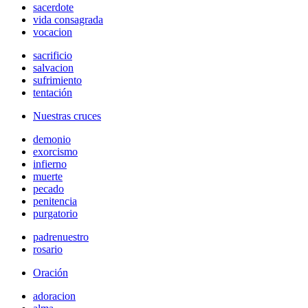
sacerdote
vida consagrada
vocacion
sacrificio
salvacion
sufrimiento
tentación
Nuestras cruces
demonio
exorcismo
infierno
muerte
pecado
penitencia
purgatorio
padrenuestro
rosario
Oración
adoracion