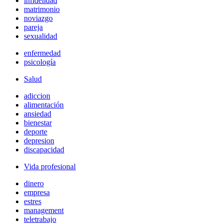
infidelidad
matrimonio
noviazgo
pareja
sexualidad
enfermedad
psicología
Salud
adiccion
alimentación
ansiedad
bienestar
deporte
depresion
discapacidad
Vida profesional
dinero
empresa
estres
management
teletrabajo