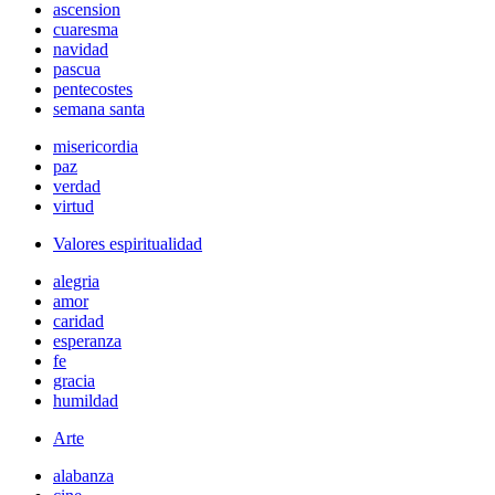
ascension
cuaresma
navidad
pascua
pentecostes
semana santa
misericordia
paz
verdad
virtud
Valores espiritualidad
alegria
amor
caridad
esperanza
fe
gracia
humildad
Arte
alabanza