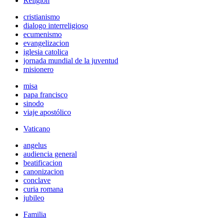
Religión
cristianismo
dialogo interreligioso
ecumenismo
evangelizacion
iglesia catolica
jornada mundial de la juventud
misionero
misa
papa francisco
sinodo
viaje apostólico
Vaticano
angelus
audiencia general
beatificacion
canonizacion
conclave
curia romana
jubileo
Familia