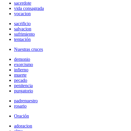
sacerdote
vida consagrada
vocacion
sacrificio
salvacion
sufrimiento
tentación
Nuestras cruces
demonio
exorcismo
infierno
muerte
pecado
penitencia
purgatorio
padrenuestro
rosario
Oración
adoracion