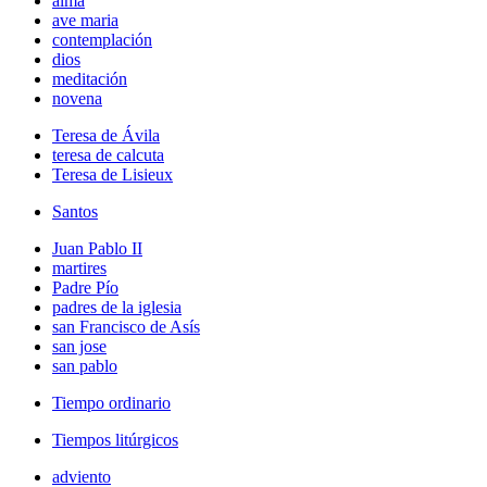
alma
ave maria
contemplación
dios
meditación
novena
Teresa de Ávila
teresa de calcuta
Teresa de Lisieux
Santos
Juan Pablo II
martires
Padre Pío
padres de la iglesia
san Francisco de Asís
san jose
san pablo
Tiempo ordinario
Tiempos litúrgicos
adviento