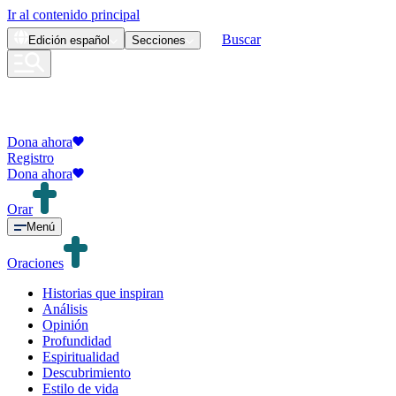
Ir al contenido principal
Buscar
Edición
español
Secciones
Dona ahora
Registro
Dona ahora
Orar
Menú
Oraciones
Historias que inspiran
Análisis
Opinión
Profundidad
Espiritualidad
Descubrimiento
Estilo de vida