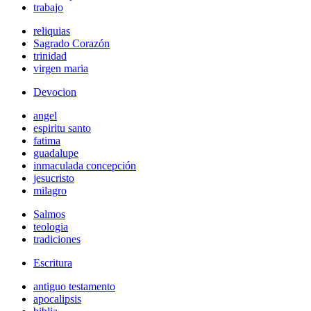
trabajo
reliquias
Sagrado Corazón
trinidad
virgen maria
Devocion
angel
espiritu santo
fatima
guadalupe
inmaculada concepción
jesucristo
milagro
Salmos
teologia
tradiciones
Escritura
antiguo testamento
apocalipsis