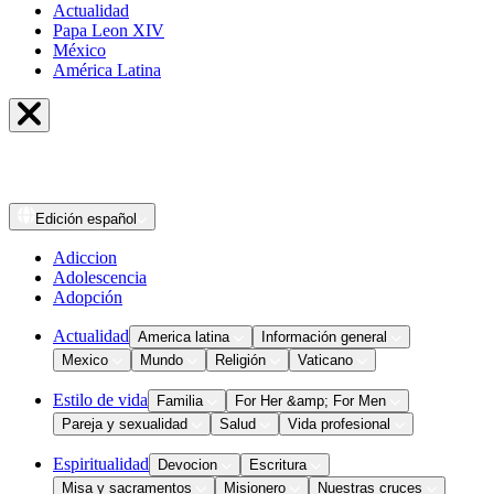
Actualidad
Papa Leon XIV
México
América Latina
Edición
español
Adiccion
Adolescencia
Adopción
Actualidad
America latina
Información general
Mexico
Mundo
Religión
Vaticano
Estilo de vida
Familia
For Her &amp; For Men
Pareja y sexualidad
Salud
Vida profesional
Espiritualidad
Devocion
Escritura
Misa y sacramentos
Misionero
Nuestras cruces