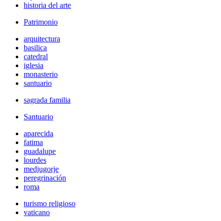
historia del arte
Patrimonio
arquitectura
basilica
catedral
iglesia
monasterio
santuario
sagrada familia
Santuario
aparecida
fatima
guadalupe
lourdes
medjugorje
peregrinación
roma
turismo religioso
vaticano