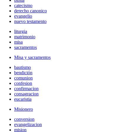
biblia
catecismo
derecho canonico
evangelio
nuevo testamento
liturgia
matrimonio
misa
sacramentos
Misa y sacramentos
bautismo
bendición
comunion
confesion
confirmacion
consagracion
eucaristia
Misionero
conversion
evangelizacion
mision