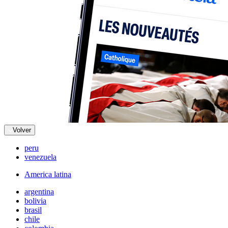
Volver
peru
venezuela
America latina
argentina
bolivia
brasil
chile