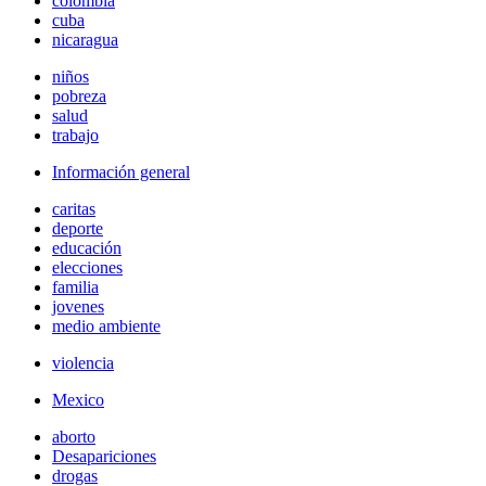
colombia
cuba
nicaragua
niños
pobreza
salud
trabajo
Información general
caritas
deporte
educación
elecciones
familia
jovenes
medio ambiente
violencia
Mexico
aborto
Desapariciones
drogas