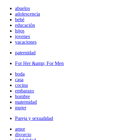
abuelos
adolescencia
bebé
educación
hijos
jovenes
vacaciones
paternidad
For Her &amp; For Men
boda
casa
cocina
embarazo
hombre
maternidad
mujer
Pareja y sexualidad
amor
divorcio