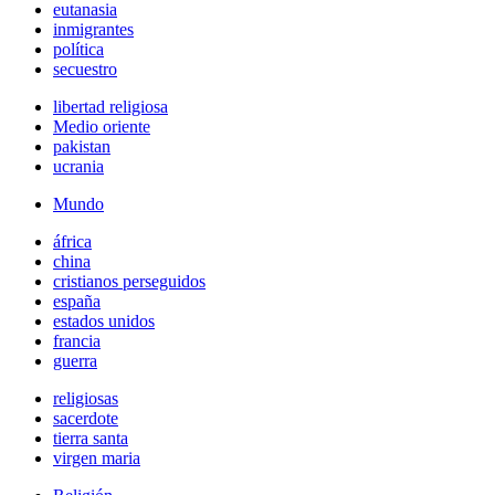
eutanasia
inmigrantes
política
secuestro
libertad religiosa
Medio oriente
pakistan
ucrania
Mundo
áfrica
china
cristianos perseguidos
españa
estados unidos
francia
guerra
religiosas
sacerdote
tierra santa
virgen maria