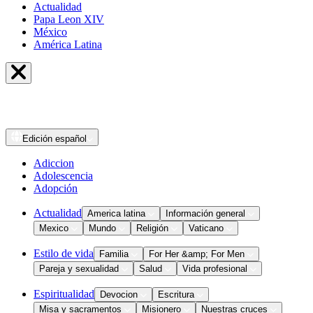
Actualidad
Papa Leon XIV
México
América Latina
Edición
español
Adiccion
Adolescencia
Adopción
Actualidad
America latina
Información general
Mexico
Mundo
Religión
Vaticano
Estilo de vida
Familia
For Her &amp; For Men
Pareja y sexualidad
Salud
Vida profesional
Espiritualidad
Devocion
Escritura
Misa y sacramentos
Misionero
Nuestras cruces