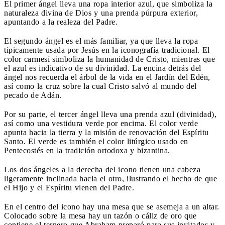
El primer ángel lleva una ropa interior azul, que simboliza la
naturaleza divina de Dios y una prenda púrpura exterior,
apuntando a la realeza del Padre.
El segundo ángel es el más familiar, ya que lleva la ropa
típicamente usada por Jesús en la iconografía tradicional. El
color carmesí simboliza la humanidad de Cristo, mientras que
el azul es indicativo de su divinidad. La encina detrás del
ángel nos recuerda el árbol de la vida en el Jardín del Edén,
así como la cruz sobre la cual Cristo salvó al mundo del
pecado de Adán.
Por su parte, el tercer ángel lleva una prenda azul (divinidad),
así como una vestidura verde por encima. El color verde
apunta hacia la tierra y la misión de renovación del Espíritu
Santo. El verde es también el color litúrgico usado en
Pentecostés en la tradición ortodoxa y bizantina.
Los dos ángeles a la derecha del icono tienen una cabeza
ligeramente inclinada hacia el otro, ilustrando el hecho de que
el Hijo y el Espíritu vienen del Padre.
En el centro del icono hay una mesa que se asemeja a un altar.
Colocado sobre la mesa hay un tazón o cáliz de oro que
contiene el ternero que Abraham preparó para sus invitados y