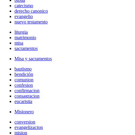
biblia
catecismo
derecho canonico
evangelio
nuevo testamento
liturgia
matrimonio
misa
sacramentos
Misa y sacramentos
bautismo
bendición
comunion
confesion
confirmacion
consagracion
eucaristia
Misionero
conversion
evangelizacion
mision