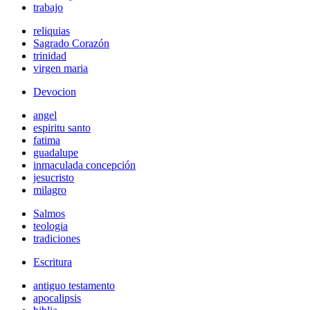
trabajo
reliquias
Sagrado Corazón
trinidad
virgen maria
Devocion
angel
espiritu santo
fatima
guadalupe
inmaculada concepción
jesucristo
milagro
Salmos
teologia
tradiciones
Escritura
antiguo testamento
apocalipsis