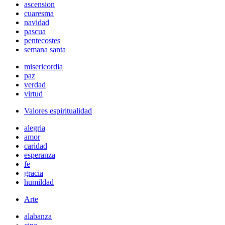
ascension
cuaresma
navidad
pascua
pentecostes
semana santa
misericordia
paz
verdad
virtud
Valores espiritualidad
alegria
amor
caridad
esperanza
fe
gracia
humildad
Arte
alabanza