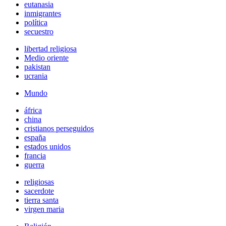
eutanasia
inmigrantes
política
secuestro
libertad religiosa
Medio oriente
pakistan
ucrania
Mundo
áfrica
china
cristianos perseguidos
españa
estados unidos
francia
guerra
religiosas
sacerdote
tierra santa
virgen maria