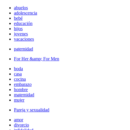
abuelos
adolescencia
bebé
educación
hijos
jovenes
vacaciones
paternidad
For Her &amp; For Men
boda
casa
cocina
embarazo
hombre
maternidad
mujer
Pareja y sexualidad
amor
divorcio