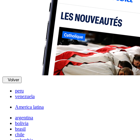
Volver
peru
venezuela
America latina
argentina
bolivia
brasil
chile