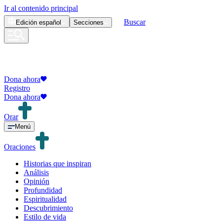
Ir al contenido principal
Buscar
Edición
español
Secciones
Dona ahora
Registro
Dona ahora
Orar
Menú
Oraciones
Historias que inspiran
Análisis
Opinión
Profundidad
Espiritualidad
Descubrimiento
Estilo de vida