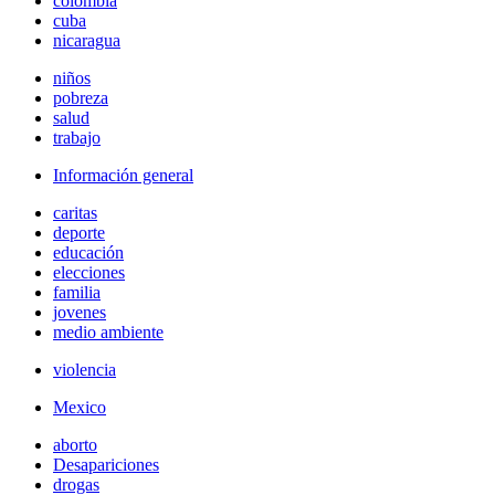
colombia
cuba
nicaragua
niños
pobreza
salud
trabajo
Información general
caritas
deporte
educación
elecciones
familia
jovenes
medio ambiente
violencia
Mexico
aborto
Desapariciones
drogas