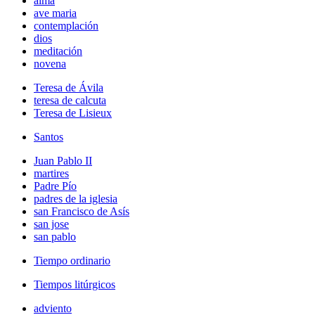
alma
ave maria
contemplación
dios
meditación
novena
Teresa de Ávila
teresa de calcuta
Teresa de Lisieux
Santos
Juan Pablo II
martires
Padre Pío
padres de la iglesia
san Francisco de Asís
san jose
san pablo
Tiempo ordinario
Tiempos litúrgicos
adviento