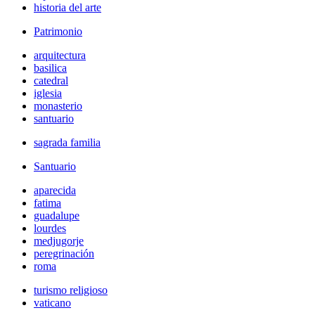
historia del arte
Patrimonio
arquitectura
basilica
catedral
iglesia
monasterio
santuario
sagrada familia
Santuario
aparecida
fatima
guadalupe
lourdes
medjugorje
peregrinación
roma
turismo religioso
vaticano