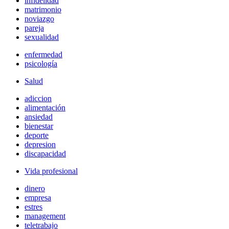
infidelidad
matrimonio
noviazgo
pareja
sexualidad
enfermedad
psicología
Salud
adiccion
alimentación
ansiedad
bienestar
deporte
depresion
discapacidad
Vida profesional
dinero
empresa
estres
management
teletrabajo