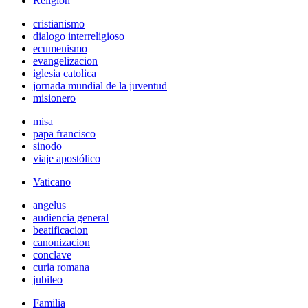
Religión
cristianismo
dialogo interreligioso
ecumenismo
evangelizacion
iglesia catolica
jornada mundial de la juventud
misionero
misa
papa francisco
sinodo
viaje apostólico
Vaticano
angelus
audiencia general
beatificacion
canonizacion
conclave
curia romana
jubileo
Familia