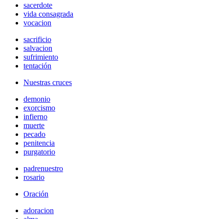
sacerdote
vida consagrada
vocacion
sacrificio
salvacion
sufrimiento
tentación
Nuestras cruces
demonio
exorcismo
infierno
muerte
pecado
penitencia
purgatorio
padrenuestro
rosario
Oración
adoracion