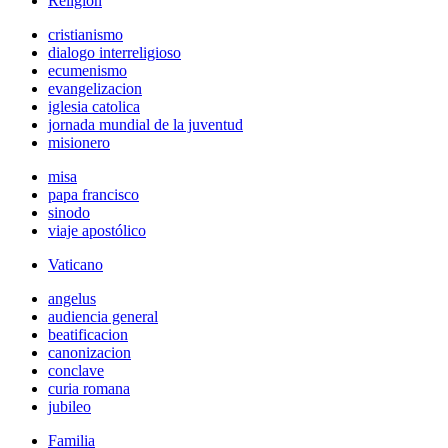
Religión
cristianismo
dialogo interreligioso
ecumenismo
evangelizacion
iglesia catolica
jornada mundial de la juventud
misionero
misa
papa francisco
sinodo
viaje apostólico
Vaticano
angelus
audiencia general
beatificacion
canonizacion
conclave
curia romana
jubileo
Familia