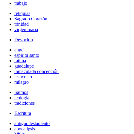
trabajo
reliquias
Sagrado Corazón
trinidad
virgen maria
Devocion
angel
espiritu santo
fatima
guadalupe
inmaculada concepción
jesucristo
milagro
Salmos
teologia
tradiciones
Escritura
antiguo testamento
apocalipsis