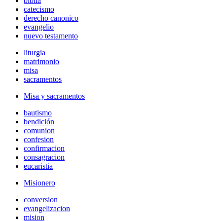
biblia
catecismo
derecho canonico
evangelio
nuevo testamento
liturgia
matrimonio
misa
sacramentos
Misa y sacramentos
bautismo
bendición
comunion
confesion
confirmacion
consagracion
eucaristia
Misionero
conversion
evangelizacion
mision