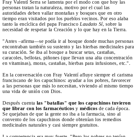
Fray Valentí Serra se lamenta por el modo con que hoy las
personas tratan la naturaleza, motivo por el cual las
autoridades deben vallar montañas y bosques que en otro
tiempo eran visitados por los pueblos vecinos. Por eso alaba
tanto la encíclica del papa Francisco
Laudato Sí
, sobre la
necesidad de respetar la Creación y lo que hay en la Tierra.
"Antes –afirma—se podía ir al bosque donde muchas personas
encontraban también su sustento y las hierbas medicinales para
su curación. Se iba al bosque a buscar setas, castañas,
caracoles, bellotas, piñones (que llevan una alta concentración
en vitaminas), moras, castañas, hierbas para infusiones, etc.".
En la conversación con Fray Valentí afluye siempre el carisma
franciscano de los capuchinos: ayudar a los pobres, favorecer
a las personas que más lo necesitan, viviendo al mismo tiempo
una vida de unión con Dios.
Después cuenta
las "batallas" que los capuchinos tuvieron
que librar con los farmacéuticos
y
médicos
de cada época.
Se quejaban de que la gente no iba a la farmacia, sino al
convento de los capuchinos donde obtenían los remedios
medicinales naturales y casi siempre gratuitos.
La competencia era muy fuerte. "Pero los pobres no tenían