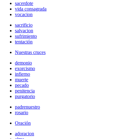
sacerdote
vida consagrada
vocacion
sacrificio
salvacion
sufrimiento
tentación
Nuestras cruces
demonio
exorcismo
infierno
muerte
pecado
penitencia
purgatorio
padrenuestro
rosario
Oración
adoracion