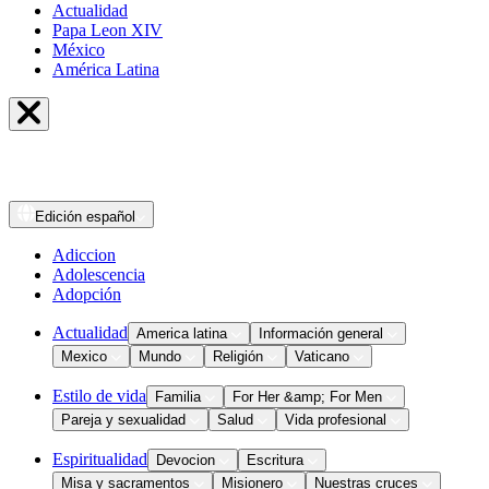
Actualidad
Papa Leon XIV
México
América Latina
Edición
español
Adiccion
Adolescencia
Adopción
Actualidad
America latina
Información general
Mexico
Mundo
Religión
Vaticano
Estilo de vida
Familia
For Her &amp; For Men
Pareja y sexualidad
Salud
Vida profesional
Espiritualidad
Devocion
Escritura
Misa y sacramentos
Misionero
Nuestras cruces