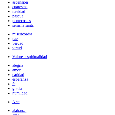
ascension
cuaresma
navidad
pascua
pentecostes
semana santa
misericordia
paz
verdad
virtud
Valores espiritualidad
alegria
amor
caridad
esperanza
fe
gracia
humildad
Arte
alabanza