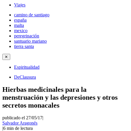
Viajes
camino de santiago
españa
malta
mexico
peregrinación
santuario mariano
tierra santa
✕
Espiritualidad
DeClausura
Hierbas medicinales para la
menstruación y las depresiones y otros
secretos monacales
publicado el 27/05/17
|
Salvador Aragonés
|
6
min de lectura