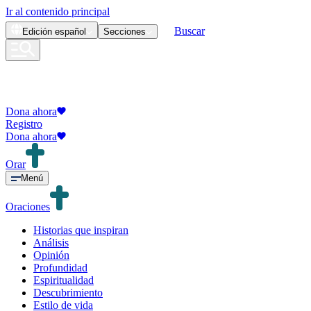
Ir al contenido principal
Buscar
Edición
español
Secciones
Dona ahora
Registro
Dona ahora
Orar
Menú
Oraciones
Historias que inspiran
Análisis
Opinión
Profundidad
Espiritualidad
Descubrimiento
Estilo de vida