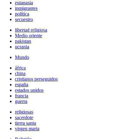
eutanasia
inmigrantes
política
secuestro
libertad religiosa
Medio oriente
pakistan
ucrania
Mundo
áfrica
china
cristianos perseguidos
españa
estados unidos
francia
guerra
religiosas
sacerdote
tierra santa
virgen maria