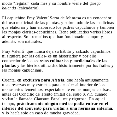
modo "regular" cada mes y su nombre viene del griego
kalenda
(calendario).
El capuchino Fray Valentí Serra de Manresa es un conocedor
del uso medicinal de las plantas, y sobre todo de las medicinas
que elaboran y han elaborado los padres capuchinos y también
las monjas clarisas-capuchinas. Tiene publicados varios libros
al respecto. Son remedios que han funcionado siempre y,
además, son naturales.
Fray Valentí -que nunca deja su hábito y calzado capuchinos,
ni siquiera por las calles- es un historiador y por ello
conocedor de los
secretos culinarios y medicinales de las
plantas
y las hierbas utilizadas históricamente por los frailes y
las monjas capuchinas.
Cuenta,
en exclusiva para
Aleteia
, que había antiguamente
unas reservas muy estrictas para acceder al interior de los
monasterios femeninos, especialmente en las monjas clarisas,
antes del Concilio de Trento (mitad del siglo XVI), cuando
vivían la llamada Clausura Papal, muy rigurosa. En aquel
tiempo,
prácticamente ningún médico podía entrar en el
interior del convento para visitar a una hermana enferma
,
y lo hacía solo en caso de mucha gravedad.