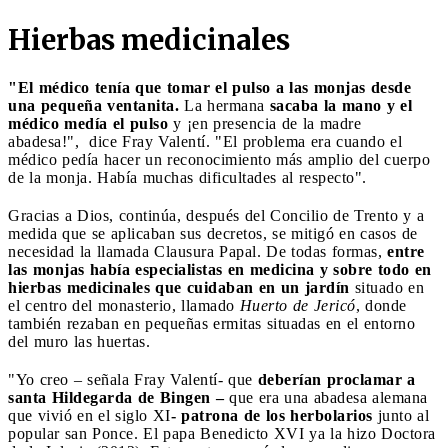
Hierbas medicinales
"El médico tenía que tomar el pulso a las monjas desde
una pequeña ventanita.
La hermana
sacaba la mano y el
médico medía el pulso
y ¡en presencia de la madre
abadesa!",
dice Fray Valentí. "El problema era cuando el
médico pedía hacer un reconocimiento más amplio del cuerpo
de la monja. Había muchas dificultades al respecto".
Gracias a Dios, continúa, después del Concilio de Trento y a
medida que se aplicaban sus decretos, se mitigó en casos de
necesidad la llamada Clausura Papal. De todas formas,
entre
las monjas había especialistas en medicina y sobre todo en
hierbas medicinales que cuidaban en un jardín
situado en
el centro del monasterio, llamado
Huerto de Jericó
, donde
también rezaban en pequeñas ermitas situadas en el entorno
del muro las huertas.
"Yo creo – señala Fray Valentí- que
deberían proclamar a
santa Hildegarda de Bingen –
que era una abadesa alemana
que vivió en el siglo XI
- patrona de los herbolarios
junto al
popular san Ponce. El papa Benedicto XVI ya la hizo Doctora