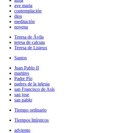
alma
ave maria
contemplación
dios
meditación
novena
Teresa de Ávila
teresa de calcuta
Teresa de Lisieux
Santos
Juan Pablo II
martires
Padre Pío
padres de la iglesia
san Francisco de Asís
san jose
san pablo
Tiempo ordinario
Tiempos litúrgicos
adviento