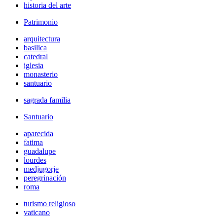
historia del arte
Patrimonio
arquitectura
basilica
catedral
iglesia
monasterio
santuario
sagrada familia
Santuario
aparecida
fatima
guadalupe
lourdes
medjugorje
peregrinación
roma
turismo religioso
vaticano