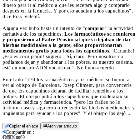
dinero para ir al médico a que les recetara algo y comprarlo
después en la farmacia. Y por eso acudían a los capuchinos",
dice Fray Valentí.
Alguna vez hubo hasta un intento de "
comprar
" la actividad
caritativa de los capuchinos.
Los farmacéuticos se reunieron
y propusieron al Padre Provincial que si dejaban de dar
hierbas medicinales a la gente, ellos proporcionarían
medicamentos gratis para todos los capuchinos
. ¡Caramba!
¡Eso es corrupción! sugiero. "Sí, claro. Pero nosotros no
podíamos dejar y abandonar a los pobres, es nuestro carisma,
está en nuestro ADN vocacional". No hubo acuerdo.
En el año 1770 los farmacéuticos y los médicos se fueron a
ver al obispo de Barcelona, Josep Climent, para convencerle
de que los capuchinos dejaran de facilitar remedios a los
pobres. El obispo pidió a los capuchinos que moderaran su
actividad médica y farmacéutica, "pero los frailes no le
hicieron caso y siguieron ofreciendo las hierbas medicinales y
ungüentos para ayudar a los pobres". Y el obispo los dejó ...
Copiar el enlace
Archivar artículo
Compartir en
: