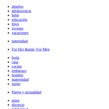
abuelos
adolescencia
bebé
educación
hijos
jovenes
vacaciones
paternidad
For Her &amp; For Men
boda
casa
cocina
embarazo
hombre
maternidad
mujer
Pareja y sexualidad
amor
divorcio