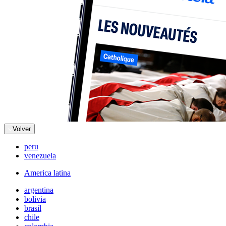
Volver
peru
venezuela
America latina
argentina
bolivia
brasil
chile