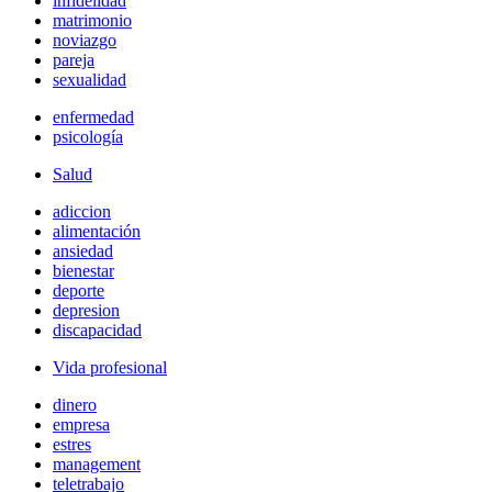
infidelidad
matrimonio
noviazgo
pareja
sexualidad
enfermedad
psicología
Salud
adiccion
alimentación
ansiedad
bienestar
deporte
depresion
discapacidad
Vida profesional
dinero
empresa
estres
management
teletrabajo