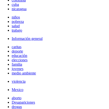
colombia
cuba
nicaragua
niños
pobreza
salud
trabajo
Información general
caritas
deporte
educación
elecciones
familia
jovenes
medio ambiente
violencia
Mexico
aborto
Desapariciones
drogas