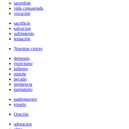
sacerdote
vida consagrada
vocacion
sacrificio
salvacion
sufrimiento
tentación
Nuestras cruces
demonio
exorcismo
infierno
muerte
pecado
penitencia
purgatorio
padrenuestro
rosario
Oración
adoracion