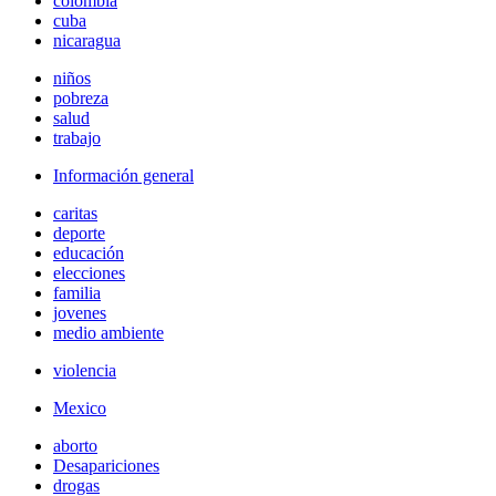
colombia
cuba
nicaragua
niños
pobreza
salud
trabajo
Información general
caritas
deporte
educación
elecciones
familia
jovenes
medio ambiente
violencia
Mexico
aborto
Desapariciones
drogas