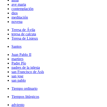
alma
ave maria
contemplación
dios
meditación
novena
Teresa de Ávila
teresa de calcuta
Teresa de Lisieux
Santos
Juan Pablo II
martires
Padre Pío
padres de la iglesia
san Francisco de Asís
san jose
san pablo
Tiempo ordinario
Tiempos litúrgicos
adviento