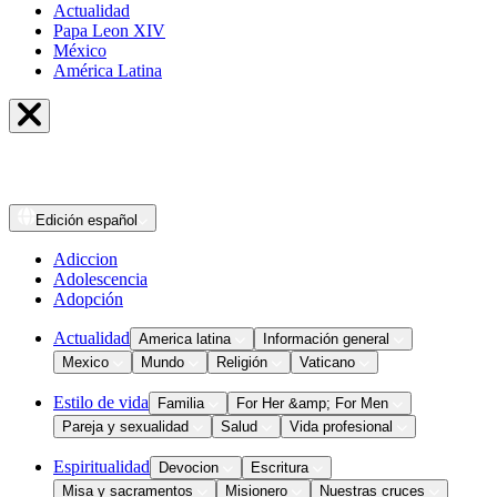
Actualidad
Papa Leon XIV
México
América Latina
Edición
español
Adiccion
Adolescencia
Adopción
Actualidad
America latina
Información general
Mexico
Mundo
Religión
Vaticano
Estilo de vida
Familia
For Her &amp; For Men
Pareja y sexualidad
Salud
Vida profesional
Espiritualidad
Devocion
Escritura
Misa y sacramentos
Misionero
Nuestras cruces