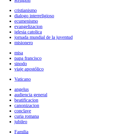
Religión
cristianismo
dialogo interreligioso
ecumenismo
evangelizacion
iglesia catolica
jornada mundial de la juventud
misionero
misa
papa francisco
sinodo
viaje apostólico
Vaticano
angelus
audiencia general
beatificacion
canonizacion
conclave
curia romana
jubileo
Familia