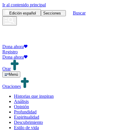
Ir al contenido principal
Buscar
Edición
español
Secciones
Dona ahora
Registro
Dona ahora
Orar
Menú
Oraciones
Historias que inspiran
Análisis
Opinión
Profundidad
Espiritualidad
Descubrimiento
Estilo de vida