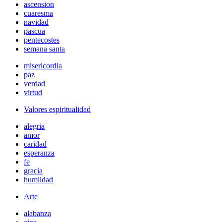
ascension
cuaresma
navidad
pascua
pentecostes
semana santa
misericordia
paz
verdad
virtud
Valores espiritualidad
alegria
amor
caridad
esperanza
fe
gracia
humildad
Arte
alabanza