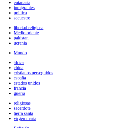
eutanasia
inmigrantes
política
secuestro
libertad religiosa
Medio oriente
pakistan
ucrania
Mundo
áfrica
china
cristianos perseguidos
españa
estados unidos
francia
guerra
religiosas
sacerdote
tierra santa
virgen maria