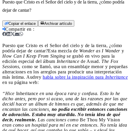
Puesto que Cristo es el Señor del cielo y de la tierra, ¿cómo podría
dejar de cantar?
Copiar el enlace
Archivar artículo
Compartir en
:
Puesto que Cristo es el Señor del cielo y de la tierra, ¿cómo
podría dejar de cantar?
Esta mezcla de
Wonder as I Wander
y
How Can I Keep From Singing
se grabó en vivo para la
edición especial del álbum
Inheritance
de Assad.
The Fox
Sessions
, como se llamó, usa un ensamblaje menor y pequeñas
alteraciones en los arreglos para producir una interpretación
más íntima. Audrey
habla sobre la inspiración para
Inheritance
en su página web:
“Hice
Inheritance
en una época rara y confusa. Esto lo he
dicho antes, pero por si acaso, una de las razones por las que
decidí hacer un álbum de himnos es que, además de que me
encantan las canciones,
no podía escribir entonces canciones
de adoración. Estaba muy aturdida. No tenía idea de qué
decir, realmente.
Las canciones como
Be Thou My Vision
eran como un hospital para mí en ese entonces. No tenía idea
de qué hacer, así que cantaba lo que sabía – y elevé las