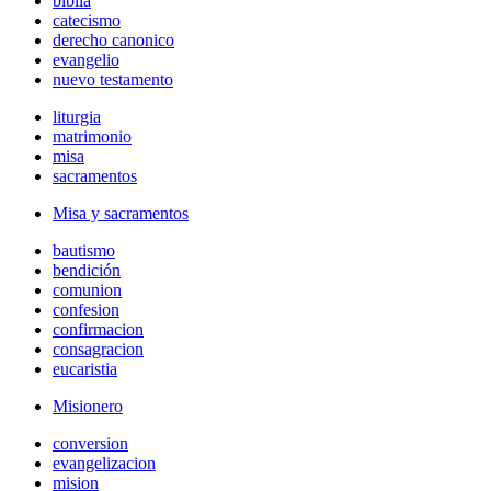
biblia
catecismo
derecho canonico
evangelio
nuevo testamento
liturgia
matrimonio
misa
sacramentos
Misa y sacramentos
bautismo
bendición
comunion
confesion
confirmacion
consagracion
eucaristia
Misionero
conversion
evangelizacion
mision