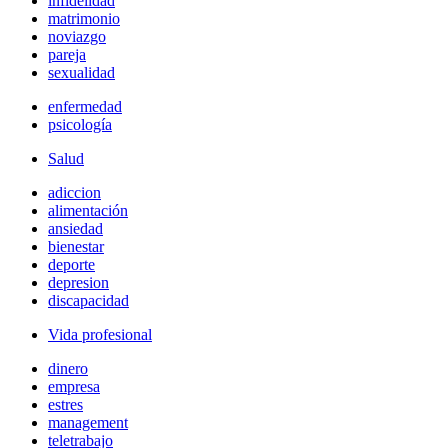
infidelidad
matrimonio
noviazgo
pareja
sexualidad
enfermedad
psicología
Salud
adiccion
alimentación
ansiedad
bienestar
deporte
depresion
discapacidad
Vida profesional
dinero
empresa
estres
management
teletrabajo