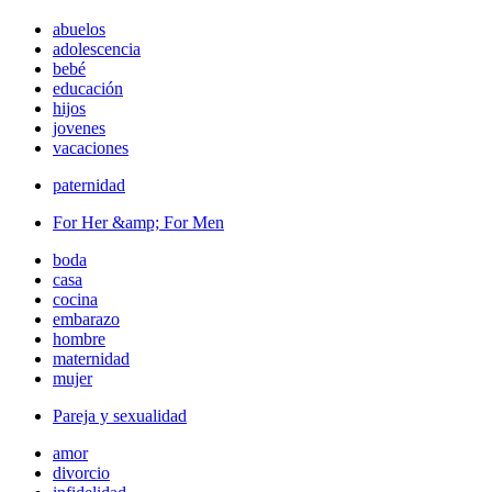
abuelos
adolescencia
bebé
educación
hijos
jovenes
vacaciones
paternidad
For Her &amp; For Men
boda
casa
cocina
embarazo
hombre
maternidad
mujer
Pareja y sexualidad
amor
divorcio