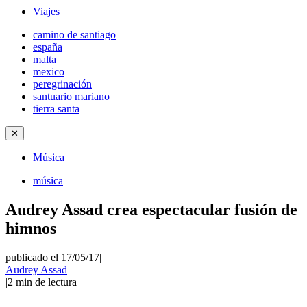
Viajes
camino de santiago
españa
malta
mexico
peregrinación
santuario mariano
tierra santa
✕
Música
música
Audrey Assad crea espectacular fusión de
himnos
publicado el 17/05/17
|
Audrey Assad
|
2
min de lectura