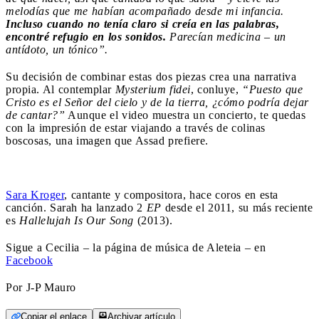
melodías que me habían acompañado desde mi infancia.
Incluso cuando no tenía claro si creía en las palabras,
encontré refugio en los sonidos.
Parecían medicina – un
antídoto, un tónico”.
Su decisión de combinar estas dos piezas crea una narrativa
propia. Al contemplar
Mysterium fidei
, conluye,
“Puesto que
Cristo es el Señor del cielo y de la tierra, ¿cómo podría dejar
de cantar?”
Aunque el video muestra un concierto, te quedas
con la impresión de estar viajando a través de colinas
boscosas, una imagen que Assad prefiere.
Sara Kroger
, cantante y compositora, hace coros en esta
canción. Sarah ha lanzado 2
EP
desde el 2011, su más reciente
es
Hallelujah Is Our Song
(2013).
Sigue a Cecilia – la página de música de Aleteia – en
Facebook
Por J-P Mauro
Copiar el enlace
Archivar artículo