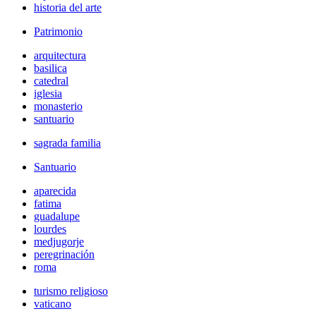
historia del arte
Patrimonio
arquitectura
basilica
catedral
iglesia
monasterio
santuario
sagrada familia
Santuario
aparecida
fatima
guadalupe
lourdes
medjugorje
peregrinación
roma
turismo religioso
vaticano