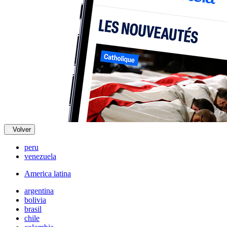
Volver
peru
venezuela
America latina
argentina
bolivia
brasil
chile