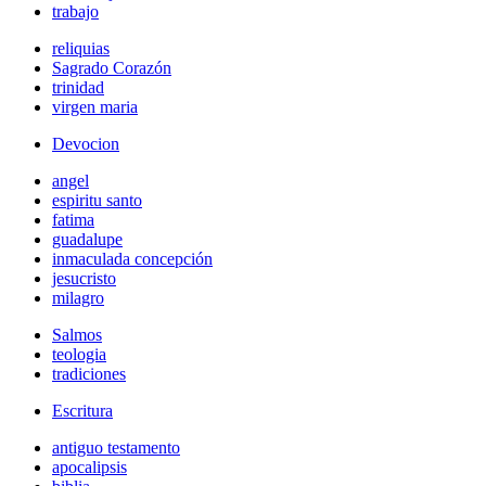
trabajo
reliquias
Sagrado Corazón
trinidad
virgen maria
Devocion
angel
espiritu santo
fatima
guadalupe
inmaculada concepción
jesucristo
milagro
Salmos
teologia
tradiciones
Escritura
antiguo testamento
apocalipsis