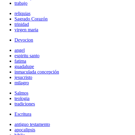
trabajo
reliquias
Sagrado Corazón
trinidad
virgen maria
Devocion
angel
espiritu santo
fatima
guadalupe
inmaculada concepción
jesucristo
milagro
Salmos
teologia
tradiciones
Escritura
antiguo testamento
apocalipsis