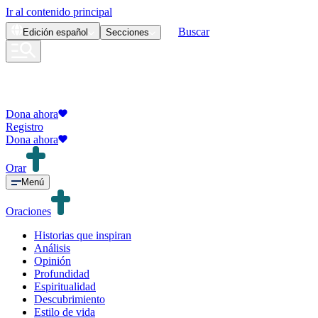
Ir al contenido principal
Buscar
Edición
español
Secciones
Dona ahora
Registro
Dona ahora
Orar
Menú
Oraciones
Historias que inspiran
Análisis
Opinión
Profundidad
Espiritualidad
Descubrimiento
Estilo de vida