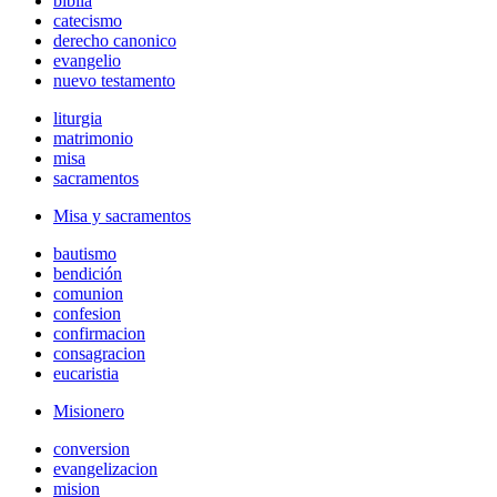
biblia
catecismo
derecho canonico
evangelio
nuevo testamento
liturgia
matrimonio
misa
sacramentos
Misa y sacramentos
bautismo
bendición
comunion
confesion
confirmacion
consagracion
eucaristia
Misionero
conversion
evangelizacion
mision