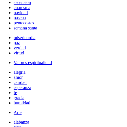
ascension
cuaresma
navidad
pascua
pentecostes
semana santa
misericordia
paz
verdad
virtud
Valores espiritualidad
alegria
amor
caridad
esperanza
fe
gracia
humildad
Arte
alabanza