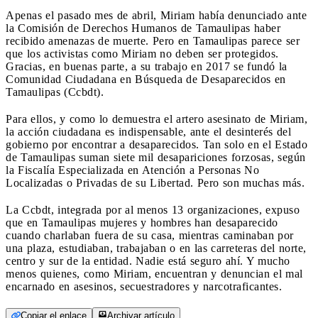
Apenas el pasado mes de abril, Miriam había denunciado ante
la Comisión de Derechos Humanos de Tamaulipas haber
recibido amenazas de muerte. Pero en Tamaulipas parece ser
que los activistas como Miriam no deben ser protegidos.
Gracias, en buenas parte, a su trabajo en 2017 se fundó la
Comunidad Ciudadana en Búsqueda de Desaparecidos en
Tamaulipas (Ccbdt).
Para ellos, y como lo demuestra el artero asesinato de Miriam,
la acción ciudadana es indispensable, ante el desinterés del
gobierno por encontrar a desaparecidos. Tan solo en el Estado
de Tamaulipas suman siete mil desapariciones forzosas, según
la Fiscalía Especializada en Atención a Personas No
Localizadas o Privadas de su Libertad. Pero son muchas más.
La Ccbdt, integrada por al menos 13 organizaciones, expuso
que en Tamaulipas mujeres y hombres han desaparecido
cuando charlaban fuera de su casa, mientras caminaban por
una plaza, estudiaban, trabajaban o en las carreteras del norte,
centro y sur de la entidad. Nadie está seguro ahí. Y mucho
menos quienes, como Miriam, encuentran y denuncian el mal
encarnado en asesinos, secuestradores y narcotraficantes.
Copiar el enlace
Archivar artículo