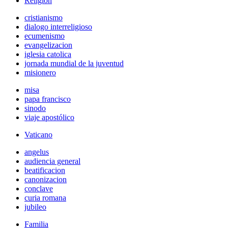
Religión
cristianismo
dialogo interreligioso
ecumenismo
evangelizacion
iglesia catolica
jornada mundial de la juventud
misionero
misa
papa francisco
sinodo
viaje apostólico
Vaticano
angelus
audiencia general
beatificacion
canonizacion
conclave
curia romana
jubileo
Familia