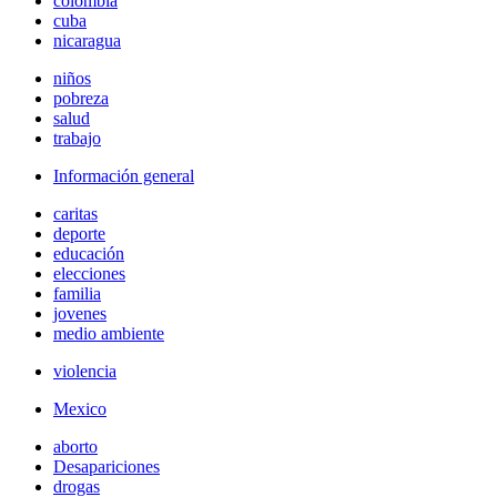
colombia
cuba
nicaragua
niños
pobreza
salud
trabajo
Información general
caritas
deporte
educación
elecciones
familia
jovenes
medio ambiente
violencia
Mexico
aborto
Desapariciones
drogas