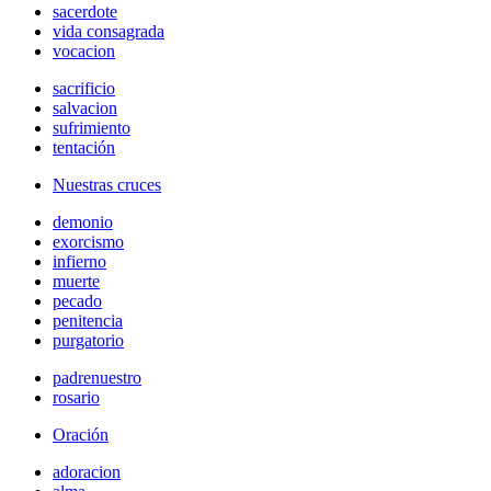
sacerdote
vida consagrada
vocacion
sacrificio
salvacion
sufrimiento
tentación
Nuestras cruces
demonio
exorcismo
infierno
muerte
pecado
penitencia
purgatorio
padrenuestro
rosario
Oración
adoracion