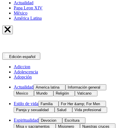
Actualidad
Papa Leon XIV
México
América Latina
Edición
español
Adiccion
Adolescencia
Adopción
Actualidad
America latina
Información general
Mexico
Mundo
Religión
Vaticano
Estilo de vida
Familia
For Her &amp; For Men
Pareja y sexualidad
Salud
Vida profesional
Espiritualidad
Devocion
Escritura
Misa y sacramentos
Misionero
Nuestras cruces