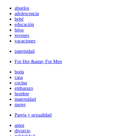
abuelos
adolescencia
bebé
educación
hijos
jovenes
vacaciones
paternidad
For Her &amp; For Men
boda
casa
cocina
embarazo
hombre
maternidad
mujer
Pareja y sexualidad
amor
divorcio