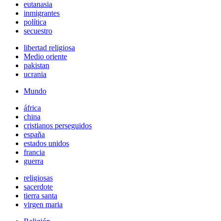
eutanasia
inmigrantes
política
secuestro
libertad religiosa
Medio oriente
pakistan
ucrania
Mundo
áfrica
china
cristianos perseguidos
españa
estados unidos
francia
guerra
religiosas
sacerdote
tierra santa
virgen maria