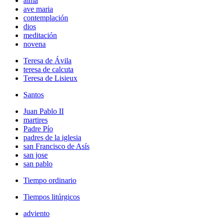
alma
ave maria
contemplación
dios
meditación
novena
Teresa de Ávila
teresa de calcuta
Teresa de Lisieux
Santos
Juan Pablo II
martires
Padre Pío
padres de la iglesia
san Francisco de Asís
san jose
san pablo
Tiempo ordinario
Tiempos litúrgicos
adviento