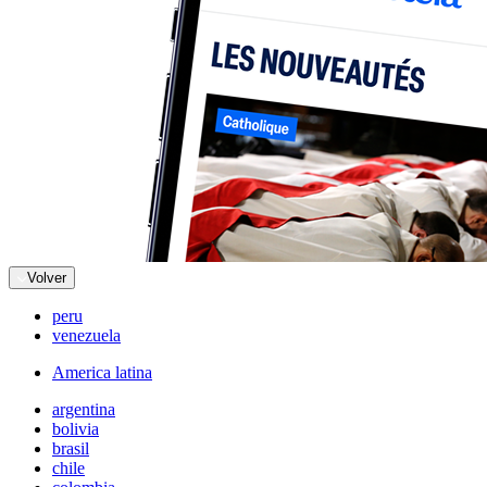
Volver
peru
venezuela
America latina
argentina
bolivia
brasil
chile