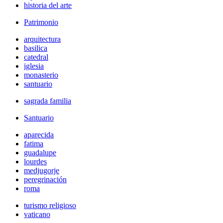
historia del arte
Patrimonio
arquitectura
basilica
catedral
iglesia
monasterio
santuario
sagrada familia
Santuario
aparecida
fatima
guadalupe
lourdes
medjugorje
peregrinación
roma
turismo religioso
vaticano