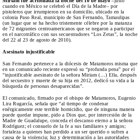
Miriam fue acribillada la noche del 10 de mayo
–justo
cuando en México se celebró el Día de la Madre– por
pistoleros que irrumpieron en su domicilio, ubicado en la
colonia Paso Real, municipio de San Fernando, Tamaulipas
(un lugar que se ha hecho tristemente célebre por la matanza
de 72 migrantes centroamericanos que se negaron a participar
en el narcotráfico con sus secuestradores “Los Zetas”, la noche
del 22 al 23 de agosto de 2010).
Asesinato injustificable
San Fernando pertenece a la diócesis de Matamoros misma que
en un comunicado reciente expresó su “profunda pena” por el
“injustificable asesinato de la señora Miriam (…) Ella, después
del secuestro y muerte de su hija en 2012, dedicó su vida a la
búsqueda de personas desaparecidas”.
El comunicado, firmado por el obispo de Matamoros, Eugenio
Lira Rugarcía, señala que “al tiempo de condenar
enérgicamente este terrible homicidio, que de ninguna manera
puede quedar impune, pido a Dios que, por intercesión de la
Madre de Guadalupe, conceda el descanso eterno a la señora
Rodríguez; el consuelo de la fe a sus familiares y amigos;
fortaleza a quienes han perdido a un ser querido o sufren a
causa de la violencia; luz y determinación a las autoridades