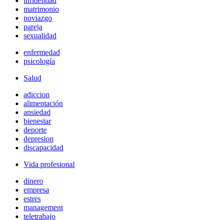
infidelidad
matrimonio
noviazgo
pareja
sexualidad
enfermedad
psicología
Salud
adiccion
alimentación
ansiedad
bienestar
deporte
depresion
discapacidad
Vida profesional
dinero
empresa
estres
management
teletrabajo