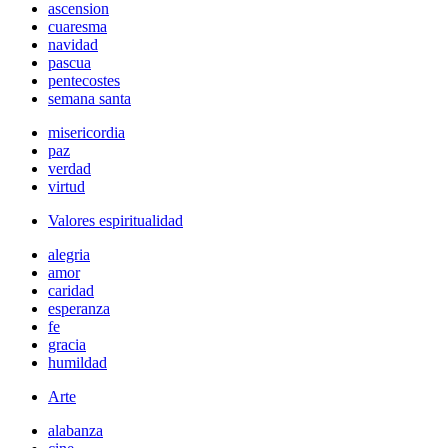
ascension
cuaresma
navidad
pascua
pentecostes
semana santa
misericordia
paz
verdad
virtud
Valores espiritualidad
alegria
amor
caridad
esperanza
fe
gracia
humildad
Arte
alabanza