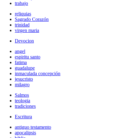
trabajo
reliquias
Sagrado Corazón
trinidad
virgen maria
Devocion
angel
espiritu santo
fatima
guadalupe
inmaculada concepción
jesucristo
milagro
Salmos
teologia
tradiciones
Escritura
antiguo testamento
apocalipsis