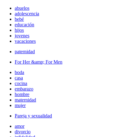
abuelos
adolescencia
bebé
educación
hijos
jovenes
vacaciones
paternidad
For Her &amp; For Men
boda
casa
cocina
embarazo
hombre
maternidad
mujer
Pareja y sexualidad
amor
divorcio