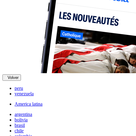
Volver
peru
venezuela
America latina
argentina
bolivia
brasil
chile