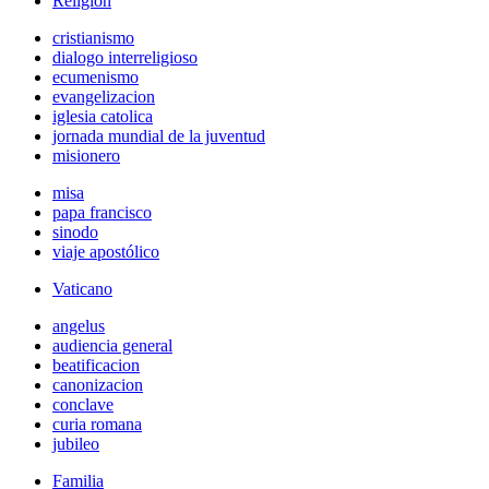
Religión
cristianismo
dialogo interreligioso
ecumenismo
evangelizacion
iglesia catolica
jornada mundial de la juventud
misionero
misa
papa francisco
sinodo
viaje apostólico
Vaticano
angelus
audiencia general
beatificacion
canonizacion
conclave
curia romana
jubileo
Familia