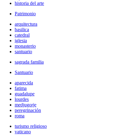
historia del arte
Patrimonio
arquitectura
basilica
catedral
iglesia
monasterio
santuario
sagrada familia
Santuario
aparecida
fatima
guadalupe
lourdes
medjugorje
peregrinación
roma
turismo religioso
vaticano