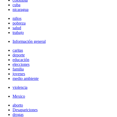
colombia
cuba
nicaragua
niños
pobreza
salud
trabajo
Información general
caritas
deporte
educación
elecciones
familia
jovenes
medio ambiente
violencia
Mexico
aborto
Desapariciones
drogas