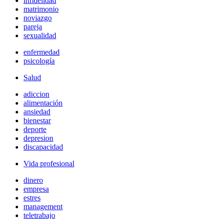
infidelidad
matrimonio
noviazgo
pareja
sexualidad
enfermedad
psicología
Salud
adiccion
alimentación
ansiedad
bienestar
deporte
depresion
discapacidad
Vida profesional
dinero
empresa
estres
management
teletrabajo