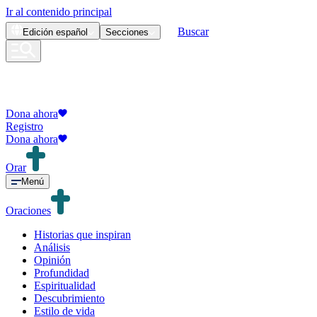
Ir al contenido principal
Buscar
Edición
español
Secciones
Dona ahora
Registro
Dona ahora
Orar
Menú
Oraciones
Historias que inspiran
Análisis
Opinión
Profundidad
Espiritualidad
Descubrimiento
Estilo de vida