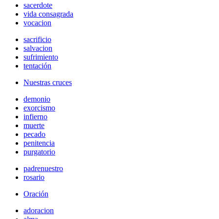
sacerdote
vida consagrada
vocacion
sacrificio
salvacion
sufrimiento
tentación
Nuestras cruces
demonio
exorcismo
infierno
muerte
pecado
penitencia
purgatorio
padrenuestro
rosario
Oración
adoracion