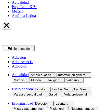
Actualidad
Papa Leon XIV
México
América Latina
Edición
español
Adiccion
Adolescencia
Adopción
Actualidad
America latina
Información general
Mexico
Mundo
Religión
Vaticano
Estilo de vida
Familia
For Her &amp; For Men
Pareja y sexualidad
Salud
Vida profesional
Espiritualidad
Devocion
Escritura
Misa y sacramentos
Misionero
Nuestras cruces