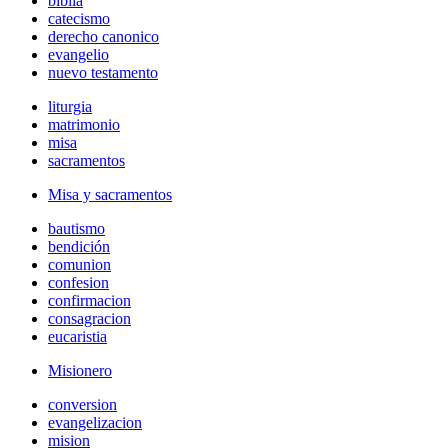
biblia
catecismo
derecho canonico
evangelio
nuevo testamento
liturgia
matrimonio
misa
sacramentos
Misa y sacramentos
bautismo
bendición
comunion
confesion
confirmacion
consagracion
eucaristia
Misionero
conversion
evangelizacion
mision