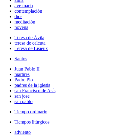
alma
ave maria
contemplación
dios
meditación
novena
Teresa de Ávila
teresa de calcuta
Teresa de Lisieux
Santos
Juan Pablo II
martires
Padre Pío
padres de la iglesia
san Francisco de Asís
san jose
san pablo
Tiempo ordinario
Tiempos litúrgicos
adviento