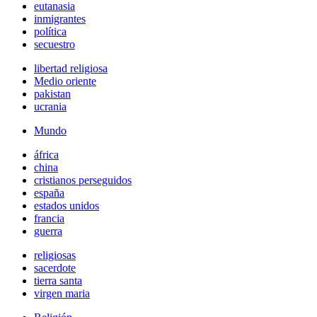
eutanasia
inmigrantes
política
secuestro
libertad religiosa
Medio oriente
pakistan
ucrania
Mundo
áfrica
china
cristianos perseguidos
españa
estados unidos
francia
guerra
religiosas
sacerdote
tierra santa
virgen maria