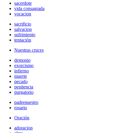
sacerdote
vida consagrada
vocacion
sacrificio
salvacion
sufrimiento
tentación
Nuestras cruces
demonio
exorcismo
infierno
muerte
pecado
penitencia
purgatorio
padrenuestro
rosario
Oración
adoracion