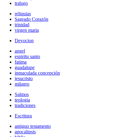
trabajo
reliquias
Sagrado Corazón
trinidad
virgen maria
Devocion
angel
espiritu santo
fatima
guadalupe
inmaculada concepción
jesucristo
milagro
Salmos
teologia
tradiciones
Escritura
antiguo testamento
apocalipsis