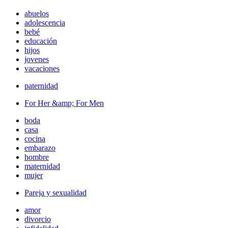
abuelos
adolescencia
bebé
educación
hijos
jovenes
vacaciones
paternidad
For Her &amp; For Men
boda
casa
cocina
embarazo
hombre
maternidad
mujer
Pareja y sexualidad
amor
divorcio