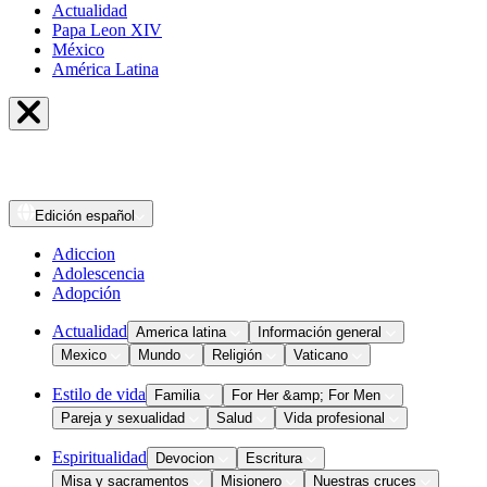
Actualidad
Papa Leon XIV
México
América Latina
Edición
español
Adiccion
Adolescencia
Adopción
Actualidad
America latina
Información general
Mexico
Mundo
Religión
Vaticano
Estilo de vida
Familia
For Her &amp; For Men
Pareja y sexualidad
Salud
Vida profesional
Espiritualidad
Devocion
Escritura
Misa y sacramentos
Misionero
Nuestras cruces