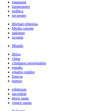
eutanasia
inmigrantes
política
secuestro
libertad religiosa
Medio oriente
pakistan
ucrania
Mundo
áfrica
china
cristianos perseguidos
españa
estados unidos
francia
guerra
religiosas
sacerdote
tierra santa
virgen maria