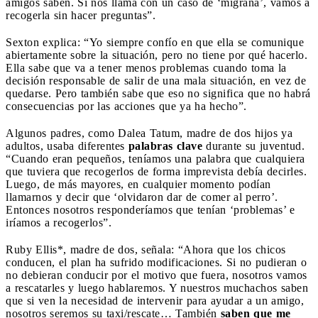
amigos saben. Si nos llama con un caso de ‘migraña’, vamos a
recogerla sin hacer preguntas”.
Sexton explica: “Yo siempre confío en que ella se comunique
abiertamente sobre la situación, pero no tiene por qué hacerlo.
Ella sabe que va a tener menos problemas cuando toma la
decisión responsable de salir de una mala situación, en vez de
quedarse. Pero también sabe que eso no significa que no habrá
consecuencias por las acciones que ya ha hecho”.
Algunos padres, como Dalea Tatum, madre de dos hijos ya
adultos, usaba diferentes
palabras clave
durante su juventud.
“Cuando eran pequeños, teníamos una palabra que cualquiera
que tuviera que recogerlos de forma imprevista debía decirles.
Luego, de más mayores, en cualquier momento podían
llamarnos y decir que ‘olvidaron dar de comer al perro’.
Entonces nosotros responderíamos que tenían ‘problemas’ e
iríamos a recogerlos”.
Ruby Ellis*, madre de dos, señala: “Ahora que los chicos
conducen, el plan ha sufrido modificaciones. Si no pudieran o
no debieran conducir por el motivo que fuera, nosotros vamos
a rescatarles y luego hablaremos. Y nuestros muchachos saben
que si ven la necesidad de intervenir para ayudar a un amigo,
nosotros seremos su taxi/rescate… También
saben que me