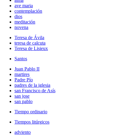
alma
ave maria
contemplación
dios
meditación
novena
Teresa de Ávila
teresa de calcuta
Teresa de Lisieux
Santos
Juan Pablo II
martires
Padre Pío
padres de la iglesia
san Francisco de Asís
san jose
san pablo
Tiempo ordinario
Tiempos litúrgicos
adviento