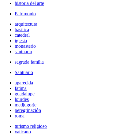
historia del arte
Patrimonio
arquitectura
basilica
catedral
iglesia
monasterio
santuario
sagrada familia
Santuario
aparecida
fatima
guadalupe
lourdes
medjugorje
peregrinación
roma
turismo religioso
vaticano