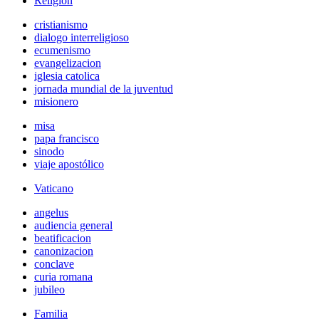
Religión
cristianismo
dialogo interreligioso
ecumenismo
evangelizacion
iglesia catolica
jornada mundial de la juventud
misionero
misa
papa francisco
sinodo
viaje apostólico
Vaticano
angelus
audiencia general
beatificacion
canonizacion
conclave
curia romana
jubileo
Familia