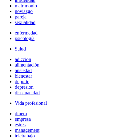
infidelidad
matrimonio
noviazgo
pareja
sexualidad
enfermedad
psicología
Salud
adiccion
alimentación
ansiedad
bienestar
deporte
depresion
discapacidad
Vida profesional
dinero
empresa
estres
management
teletrabajo