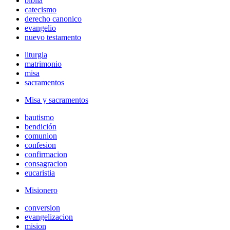
biblia
catecismo
derecho canonico
evangelio
nuevo testamento
liturgia
matrimonio
misa
sacramentos
Misa y sacramentos
bautismo
bendición
comunion
confesion
confirmacion
consagracion
eucaristia
Misionero
conversion
evangelizacion
mision