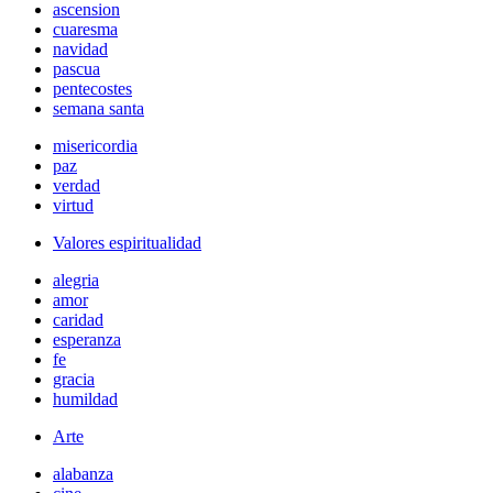
ascension
cuaresma
navidad
pascua
pentecostes
semana santa
misericordia
paz
verdad
virtud
Valores espiritualidad
alegria
amor
caridad
esperanza
fe
gracia
humildad
Arte
alabanza