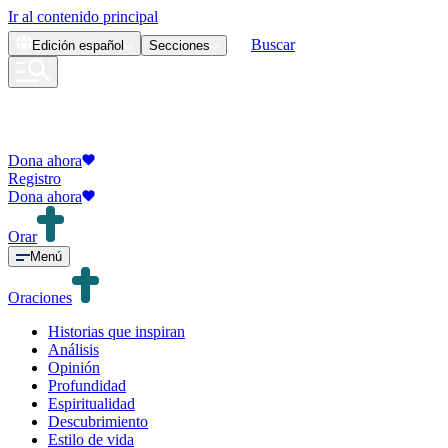
Ir al contenido principal
Buscar
Edición
español
Secciones
Dona ahora
Registro
Dona ahora
Orar
Menú
Oraciones
Historias que inspiran
Análisis
Opinión
Profundidad
Espiritualidad
Descubrimiento
Estilo de vida