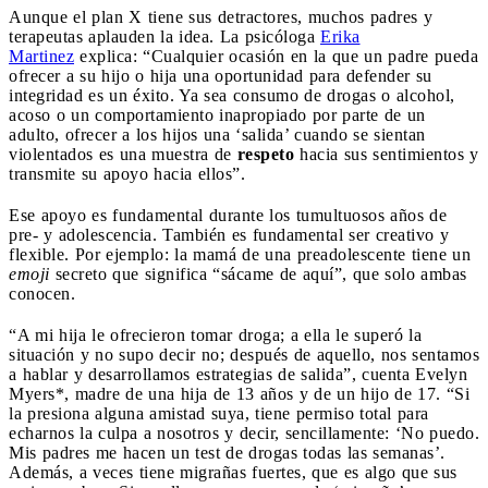
Aunque el plan X tiene sus detractores, muchos padres y
terapeutas aplauden la idea. La psicóloga
Erika
Martinez
explica: “Cualquier ocasión en la que un padre pueda
ofrecer a su hijo o hija una oportunidad para defender su
integridad es un éxito. Ya sea consumo de drogas o alcohol,
acoso o un comportamiento inapropiado por parte de un
adulto, ofrecer a los hijos una ‘salida’ cuando se sientan
violentados es una muestra de
respeto
hacia sus sentimientos y
transmite su apoyo hacia ellos”.
Ese apoyo es fundamental durante los tumultuosos años de
pre- y adolescencia. También es fundamental ser creativo y
flexible. Por ejemplo: la mamá de una preadolescente tiene un
emoji
secreto que significa “sácame de aquí”, que solo ambas
conocen.
“A mi hija le ofrecieron tomar droga; a ella le superó la
situación y no supo decir no; después de aquello, nos sentamos
a hablar y desarrollamos estrategias de salida”, cuenta Evelyn
Myers*, madre de una hija de 13 años y de un hijo de 17. “Si
la presiona alguna amistad suya, tiene permiso total para
echarnos la culpa a nosotros y decir, sencillamente: ‘No puedo.
Mis padres me hacen un test de drogas todas las semanas’.
Además, a veces tiene migrañas fuertes, que es algo que sus