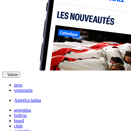
Volver
peru
venezuela
America latina
argentina
bolivia
brasil
chile