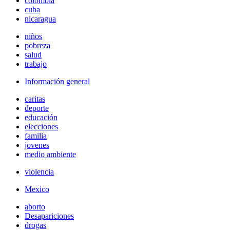
colombia
cuba
nicaragua
niños
pobreza
salud
trabajo
Información general
caritas
deporte
educación
elecciones
familia
jovenes
medio ambiente
violencia
Mexico
aborto
Desapariciones
drogas