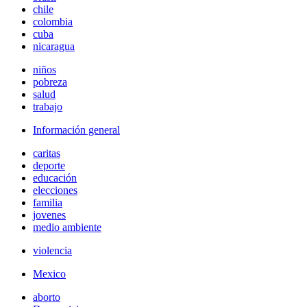
chile
colombia
cuba
nicaragua
niños
pobreza
salud
trabajo
Información general
caritas
deporte
educación
elecciones
familia
jovenes
medio ambiente
violencia
Mexico
aborto