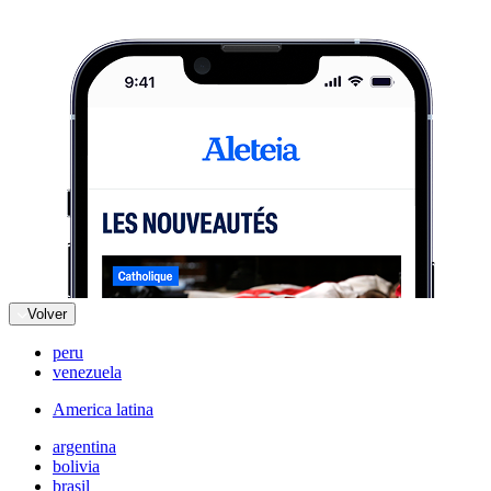
Volver
peru
venezuela
America latina
argentina
bolivia
brasil