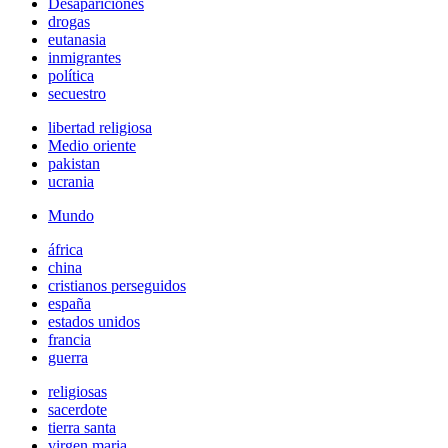
Desapariciones
drogas
eutanasia
inmigrantes
política
secuestro
libertad religiosa
Medio oriente
pakistan
ucrania
Mundo
áfrica
china
cristianos perseguidos
españa
estados unidos
francia
guerra
religiosas
sacerdote
tierra santa
virgen maria