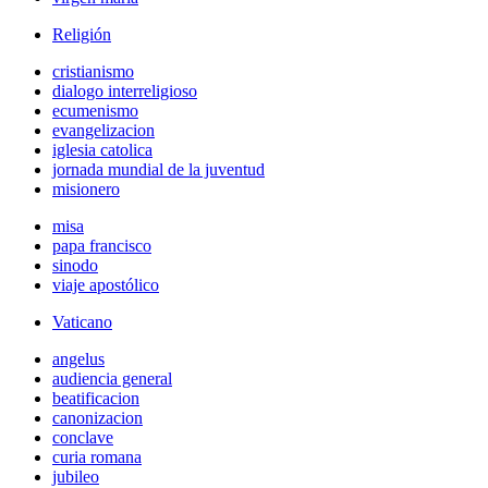
Religión
cristianismo
dialogo interreligioso
ecumenismo
evangelizacion
iglesia catolica
jornada mundial de la juventud
misionero
misa
papa francisco
sinodo
viaje apostólico
Vaticano
angelus
audiencia general
beatificacion
canonizacion
conclave
curia romana
jubileo