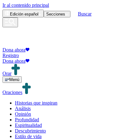
Ir al contenido principal
Buscar
Edición
español
Secciones
Dona ahora
Registro
Dona ahora
Orar
Menú
Oraciones
Historias que inspiran
Análisis
Opinión
Profundidad
Espiritualidad
Descubrimiento
Estilo de vida