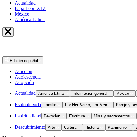
Actualidad
Papa Leon XIV
México
América Latina
Edición
español
Adiccion
Adolescencia
Adopción
Actualidad
America latina
Información general
Mexico
Estilo de vida
Familia
For Her &amp; For Men
Pareja y se
Espiritualidad
Devocion
Escritura
Misa y sacramentos
Descubrimiento
Arte
Cultura
Historia
Patrimonio