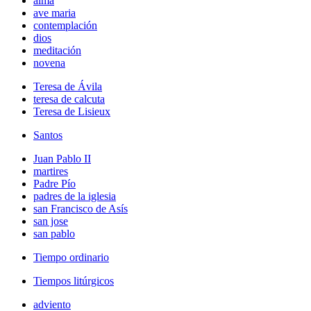
alma
ave maria
contemplación
dios
meditación
novena
Teresa de Ávila
teresa de calcuta
Teresa de Lisieux
Santos
Juan Pablo II
martires
Padre Pío
padres de la iglesia
san Francisco de Asís
san jose
san pablo
Tiempo ordinario
Tiempos litúrgicos
adviento