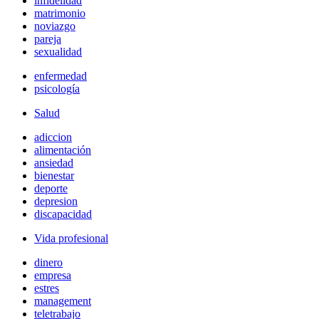
infidelidad
matrimonio
noviazgo
pareja
sexualidad
enfermedad
psicología
Salud
adiccion
alimentación
ansiedad
bienestar
deporte
depresion
discapacidad
Vida profesional
dinero
empresa
estres
management
teletrabajo