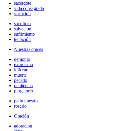
sacerdote
vida consagrada
vocacion
sacrificio
salvacion
sufrimiento
tentación
Nuestras cruces
demonio
exorcismo
infierno
muerte
pecado
penitencia
purgatorio
padrenuestro
rosario
Oración
adoracion