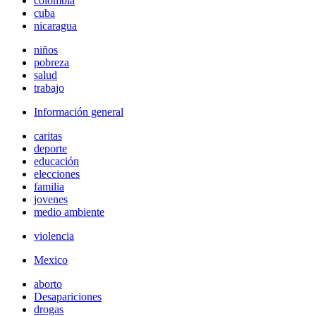
colombia
cuba
nicaragua
niños
pobreza
salud
trabajo
Información general
caritas
deporte
educación
elecciones
familia
jovenes
medio ambiente
violencia
Mexico
aborto
Desapariciones
drogas