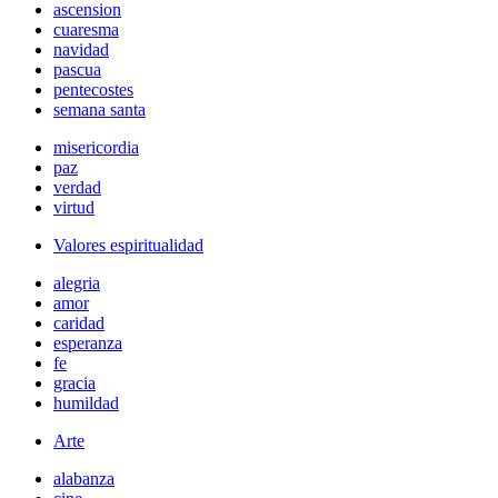
ascension
cuaresma
navidad
pascua
pentecostes
semana santa
misericordia
paz
verdad
virtud
Valores espiritualidad
alegria
amor
caridad
esperanza
fe
gracia
humildad
Arte
alabanza