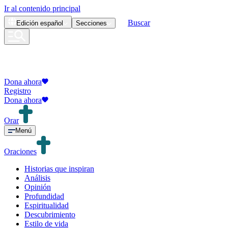
Ir al contenido principal
Buscar
Edición
español
Secciones
Dona ahora
Registro
Dona ahora
Orar
Menú
Oraciones
Historias que inspiran
Análisis
Opinión
Profundidad
Espiritualidad
Descubrimiento
Estilo de vida