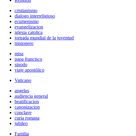
Religión
cristianismo
dialogo interreligioso
ecumenismo
evangelizacion
iglesia catolica
jornada mundial de la juventud
misionero
misa
papa francisco
sinodo
viaje apostólico
Vaticano
angelus
audiencia general
beatificacion
canonizacion
conclave
curia romana
jubileo
Familia