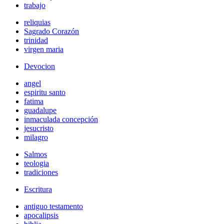
trabajo
reliquias
Sagrado Corazón
trinidad
virgen maria
Devocion
angel
espiritu santo
fatima
guadalupe
inmaculada concepción
jesucristo
milagro
Salmos
teologia
tradiciones
Escritura
antiguo testamento
apocalipsis