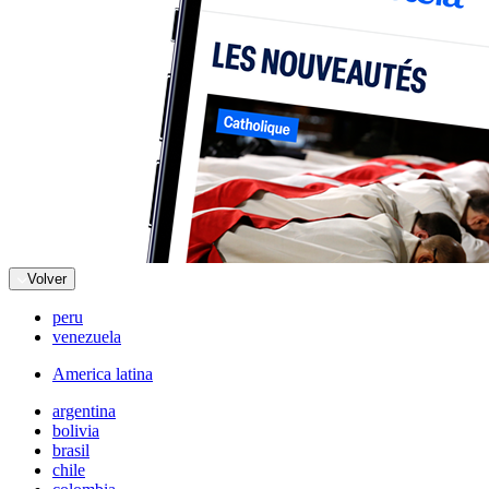
Volver
peru
venezuela
America latina
argentina
bolivia
brasil
chile