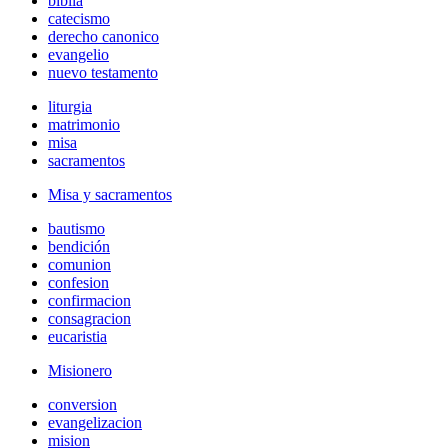
biblia
catecismo
derecho canonico
evangelio
nuevo testamento
liturgia
matrimonio
misa
sacramentos
Misa y sacramentos
bautismo
bendición
comunion
confesion
confirmacion
consagracion
eucaristia
Misionero
conversion
evangelizacion
mision