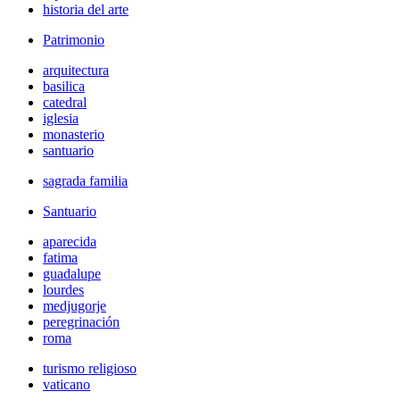
historia del arte
Patrimonio
arquitectura
basilica
catedral
iglesia
monasterio
santuario
sagrada familia
Santuario
aparecida
fatima
guadalupe
lourdes
medjugorje
peregrinación
roma
turismo religioso
vaticano