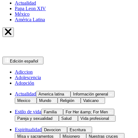
Actualidad
Papa Leon XIV
México
América Latina
Edición
español
Adiccion
Adolescencia
Adopción
Actualidad
America latina
Información general
Mexico
Mundo
Religión
Vaticano
Estilo de vida
Familia
For Her &amp; For Men
Pareja y sexualidad
Salud
Vida profesional
Espiritualidad
Devocion
Escritura
Misa y sacramentos
Misionero
Nuestras cruces