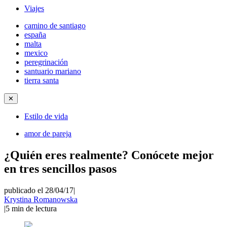
Viajes
camino de santiago
españa
malta
mexico
peregrinación
santuario mariano
tierra santa
✕
Estilo de vida
amor de pareja
¿Quién eres realmente? Conócete mejor
en tres sencillos pasos
publicado el 28/04/17
|
Krystina Romanowska
|
5
min de lectura