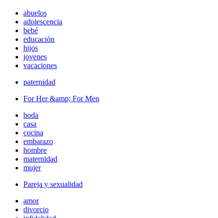
abuelos
adolescencia
bebé
educación
hijos
jovenes
vacaciones
paternidad
For Her &amp; For Men
boda
casa
cocina
embarazo
hombre
maternidad
mujer
Pareja y sexualidad
amor
divorcio