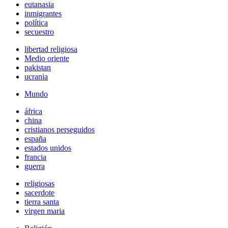
eutanasia
inmigrantes
política
secuestro
libertad religiosa
Medio oriente
pakistan
ucrania
Mundo
áfrica
china
cristianos perseguidos
españa
estados unidos
francia
guerra
religiosas
sacerdote
tierra santa
virgen maria