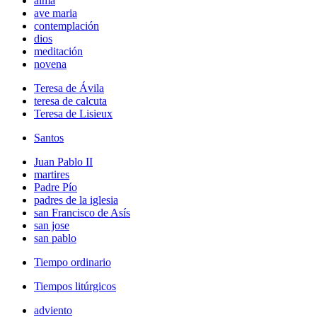
alma
ave maria
contemplación
dios
meditación
novena
Teresa de Ávila
teresa de calcuta
Teresa de Lisieux
Santos
Juan Pablo II
martires
Padre Pío
padres de la iglesia
san Francisco de Asís
san jose
san pablo
Tiempo ordinario
Tiempos litúrgicos
adviento