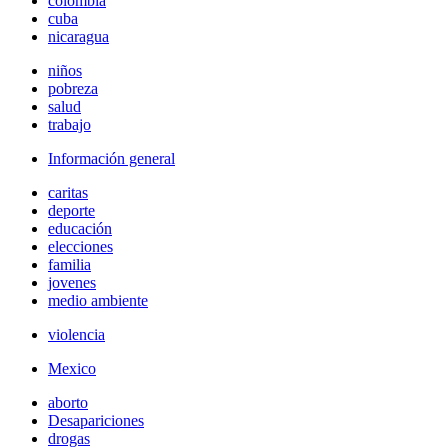
colombia
cuba
nicaragua
niños
pobreza
salud
trabajo
Información general
caritas
deporte
educación
elecciones
familia
jovenes
medio ambiente
violencia
Mexico
aborto
Desapariciones
drogas