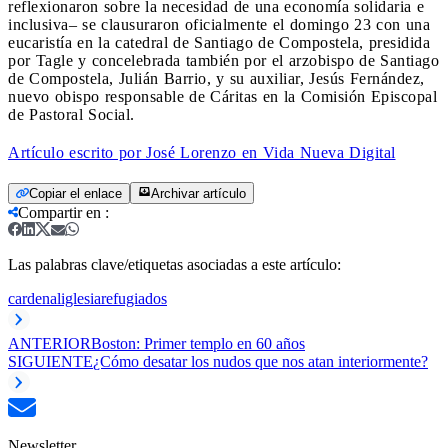
reflexionaron sobre la necesidad de una economía solidaria e
inclusiva– se clausuraron oficialmente el domingo 23 con una
eucaristía en la catedral de Santiago de Compostela, presidida
por Tagle y concelebrada también por el arzobispo de Santiago
de Compostela, Julián Barrio, y su auxiliar, Jesús Fernández,
nuevo obispo responsable de Cáritas en la Comisión Episcopal
de Pastoral Social.
Artículo escrito por José Lorenzo en Vida Nueva Digital
Copiar el enlace
Archivar artículo
Compartir en
:
Las palabras clave/etiquetas asociadas a este artículo:
cardenal
iglesia
refugiados
ANTERIOR
Boston: Primer templo en 60 años
SIGUIENTE
¿Cómo desatar los nudos que nos atan interiormente?
Newsletter