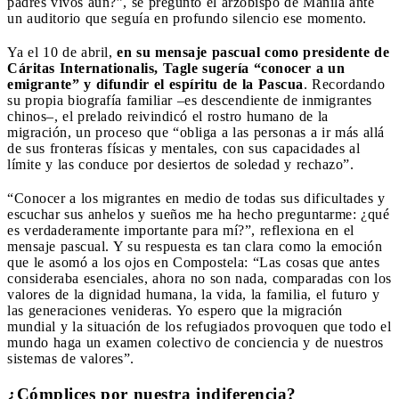
padres vivos aún?”, se preguntó el arzobispo de Manila ante
un auditorio que seguía en profundo silencio ese momento.
Ya el 10 de abril,
en su mensaje pascual como presidente de
Cáritas Internationalis, Tagle sugería “conocer a un
emigrante” y difundir el espíritu de la Pascua
. Recordando
su propia biografía familiar –es descendiente de inmigrantes
chinos–, el prelado reivindicó el rostro humano de la
migración, un proceso que “obliga a las personas a ir más allá
de sus fronteras físicas y mentales, con sus capacidades al
límite y las conduce por desiertos de soledad y rechazo”.
“Conocer a los migrantes en medio de todas sus dificultades y
escuchar sus anhelos y sueños me ha hecho preguntarme: ¿qué
es verdaderamente importante para mí?”, reflexiona en el
mensaje pascual. Y su respuesta es tan clara como la emoción
que le asomó a los ojos en Compostela: “Las cosas que antes
consideraba esenciales, ahora no son nada, comparadas con los
valores de la dignidad humana, la vida, la familia, el futuro y
las generaciones venideras. Yo espero que la migración
mundial y la situación de los refugiados provoquen que todo el
mundo haga un examen colectivo de conciencia y de nuestros
sistemas de valores”.
¿Cómplices por nuestra indiferencia?