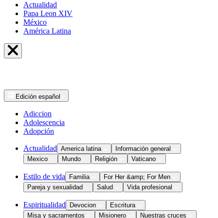
Actualidad
Papa Leon XIV
México
América Latina
Edición
español
Adiccion
Adolescencia
Adopción
Actualidad
America latina
Información general
Mexico
Mundo
Religión
Vaticano
Estilo de vida
Familia
For Her &amp; For Men
Pareja y sexualidad
Salud
Vida profesional
Espiritualidad
Devocion
Escritura
Misa y sacramentos
Misionero
Nuestras cruces