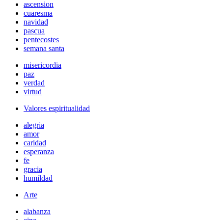
ascension
cuaresma
navidad
pascua
pentecostes
semana santa
misericordia
paz
verdad
virtud
Valores espiritualidad
alegria
amor
caridad
esperanza
fe
gracia
humildad
Arte
alabanza