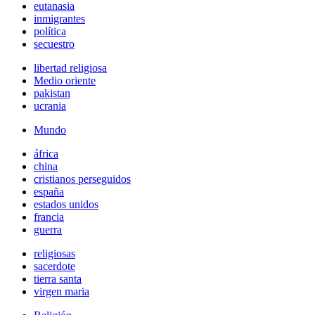
eutanasia
inmigrantes
política
secuestro
libertad religiosa
Medio oriente
pakistan
ucrania
Mundo
áfrica
china
cristianos perseguidos
españa
estados unidos
francia
guerra
religiosas
sacerdote
tierra santa
virgen maria