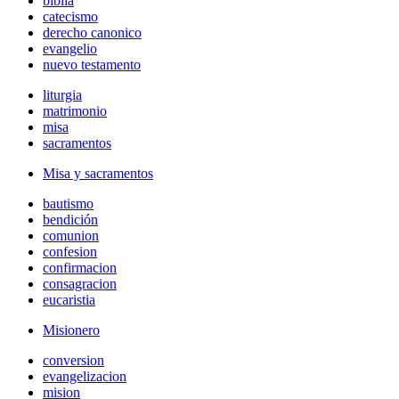
biblia
catecismo
derecho canonico
evangelio
nuevo testamento
liturgia
matrimonio
misa
sacramentos
Misa y sacramentos
bautismo
bendición
comunion
confesion
confirmacion
consagracion
eucaristia
Misionero
conversion
evangelizacion
mision