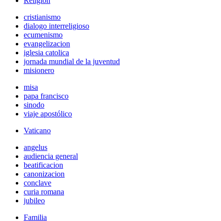
Religión
cristianismo
dialogo interreligioso
ecumenismo
evangelizacion
iglesia catolica
jornada mundial de la juventud
misionero
misa
papa francisco
sinodo
viaje apostólico
Vaticano
angelus
audiencia general
beatificacion
canonizacion
conclave
curia romana
jubileo
Familia