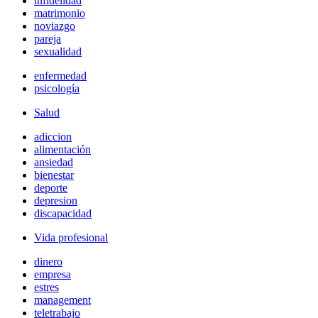
infidelidad
matrimonio
noviazgo
pareja
sexualidad
enfermedad
psicología
Salud
adiccion
alimentación
ansiedad
bienestar
deporte
depresion
discapacidad
Vida profesional
dinero
empresa
estres
management
teletrabajo