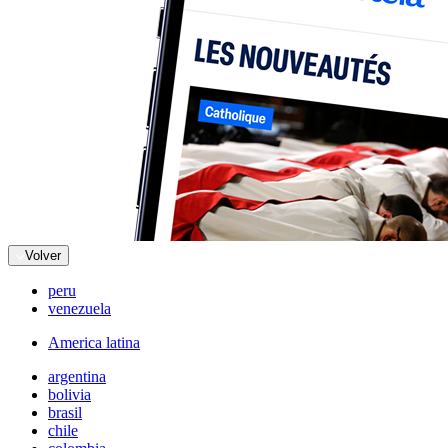
Volver
peru
venezuela
America latina
argentina
bolivia
brasil
chile