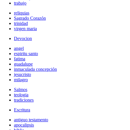
trabajo
reliquias
Sagrado Corazón
trinidad
virgen maria
Devocion
angel
espiritu santo
fatima
guadalupe
inmaculada concepción
jesucristo
milagro
Salmos
teologia
tradiciones
Escritura
antiguo testamento
apocalipsis