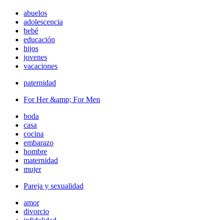
abuelos
adolescencia
bebé
educación
hijos
jovenes
vacaciones
paternidad
For Her &amp; For Men
boda
casa
cocina
embarazo
hombre
maternidad
mujer
Pareja y sexualidad
amor
divorcio