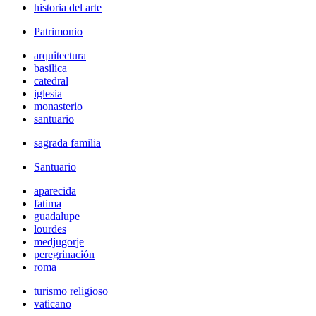
historia del arte
Patrimonio
arquitectura
basilica
catedral
iglesia
monasterio
santuario
sagrada familia
Santuario
aparecida
fatima
guadalupe
lourdes
medjugorje
peregrinación
roma
turismo religioso
vaticano