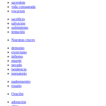
sacerdote
vida consagrada
vocacion
sacrificio
salvacion
sufrimiento
tentación
Nuestras cruces
demonio
exorcismo
infierno
muerte
pecado
penitencia
purgatorio
padrenuestro
rosario
Oración
adoracion