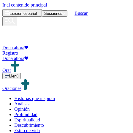
Ir al contenido principal
Buscar
Edición
español
Secciones
Dona ahora
Registro
Dona ahora
Orar
Menú
Oraciones
Historias que inspiran
Análisis
Opinión
Profundidad
Espiritualidad
Descubrimiento
Estilo de vida