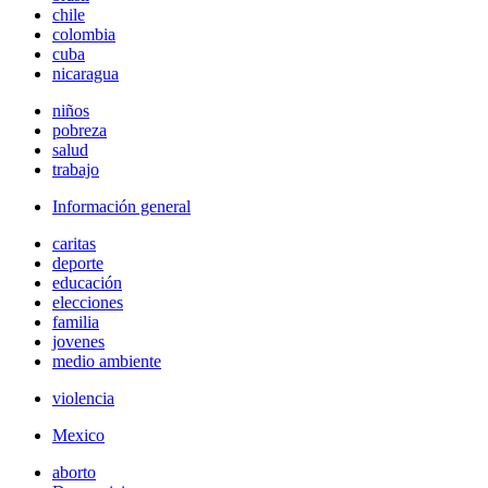
chile
colombia
cuba
nicaragua
niños
pobreza
salud
trabajo
Información general
caritas
deporte
educación
elecciones
familia
jovenes
medio ambiente
violencia
Mexico
aborto