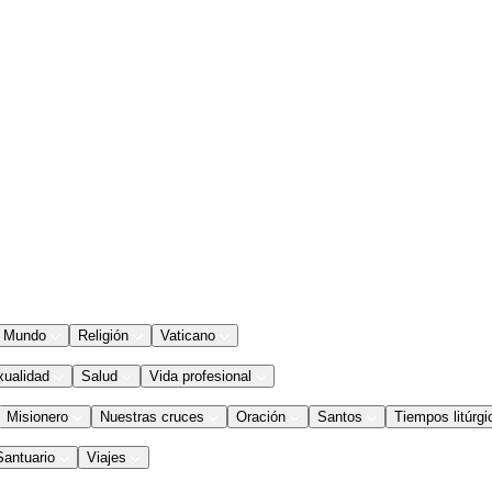
Mundo
Religión
Vaticano
xualidad
Salud
Vida profesional
Misionero
Nuestras cruces
Oración
Santos
Tiempos litúrgi
Santuario
Viajes