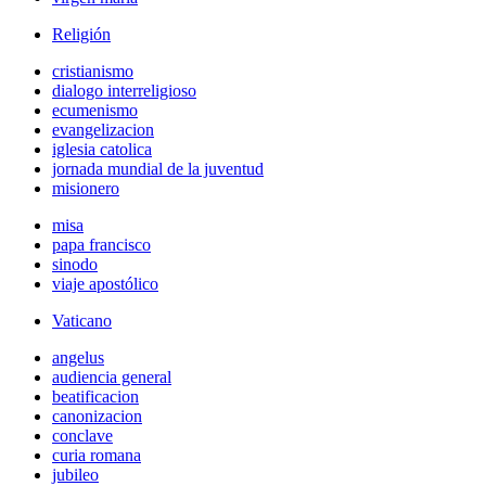
Religión
cristianismo
dialogo interreligioso
ecumenismo
evangelizacion
iglesia catolica
jornada mundial de la juventud
misionero
misa
papa francisco
sinodo
viaje apostólico
Vaticano
angelus
audiencia general
beatificacion
canonizacion
conclave
curia romana
jubileo