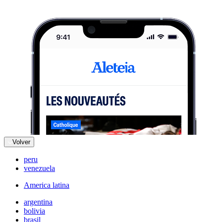
Volver
peru
venezuela
America latina
argentina
bolivia
brasil