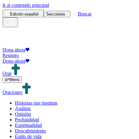
Ir al contenido principal
Buscar
Edición
español
Secciones
Dona ahora
Registro
Dona ahora
Orar
Menú
Oraciones
Historias que inspiran
Análisis
Opinión
Profundidad
Espiritualidad
Descubrimiento
Estilo de vida