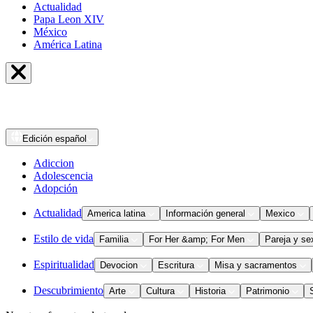
Actualidad
Papa Leon XIV
México
América Latina
Edición
español
Adiccion
Adolescencia
Adopción
Actualidad
America latina
Información general
Mexico
Estilo de vida
Familia
For Her &amp; For Men
Pareja y se
Espiritualidad
Devocion
Escritura
Misa y sacramentos
Descubrimiento
Arte
Cultura
Historia
Patrimonio