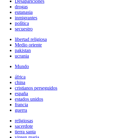
Desapariciones
drogas
eutanasia
inmigrantes
política
secuestro
libertad religiosa
Medio oriente
pakistan
ucrania
Mundo
áfrica
china
cristianos perseguidos
españa
estados unidos
francia
guerra
religiosas
sacerdote
tierra santa
virgen maria