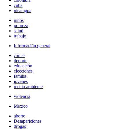
colombia
cuba
nicaragua
niños
pobreza
salud
trabajo
Información general
caritas
deporte
educación
elecciones
familia
jovenes
medio ambiente
violencia
Mexico
aborto
Desapariciones
drogas