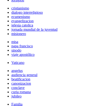
Religión
cristianismo
dialogo interreligioso
ecumenismo
evangelizacion
iglesia catolica
jornada mundial de la juventud
misionero
misa
papa francisco
sinodo
viaje apostólico
Vaticano
angelus
audiencia general
beatificacion
canonizacion
conclave
curia romana
jubileo
Familia