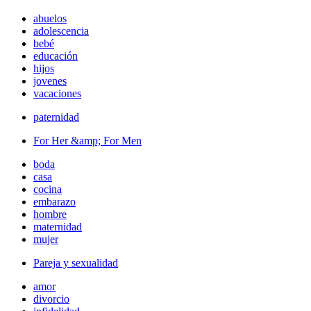
abuelos
adolescencia
bebé
educación
hijos
jovenes
vacaciones
paternidad
For Her &amp; For Men
boda
casa
cocina
embarazo
hombre
maternidad
mujer
Pareja y sexualidad
amor
divorcio