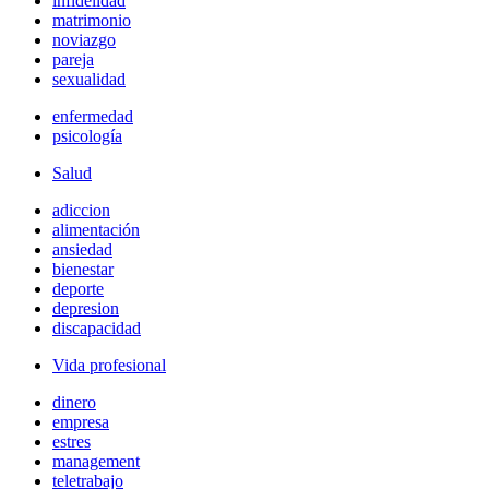
infidelidad
matrimonio
noviazgo
pareja
sexualidad
enfermedad
psicología
Salud
adiccion
alimentación
ansiedad
bienestar
deporte
depresion
discapacidad
Vida profesional
dinero
empresa
estres
management
teletrabajo