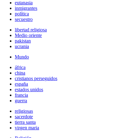
eutanasia
inmigrantes
política
secuestro
libertad religiosa
Medio oriente
pakistan
ucrania
Mundo
áfrica
china
cristianos perseguidos
españa
estados unidos
francia
guerra
religiosas
sacerdote
tierra santa
virgen maria