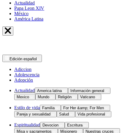
Actualidad
Papa Leon XIV
México
América Latina
Edición
español
Adiccion
Adolescencia
Adopción
Actualidad
America latina
Información general
Mexico
Mundo
Religión
Vaticano
Estilo de vida
Familia
For Her &amp; For Men
Pareja y sexualidad
Salud
Vida profesional
Espiritualidad
Devocion
Escritura
Misa y sacramentos
Misionero
Nuestras cruces