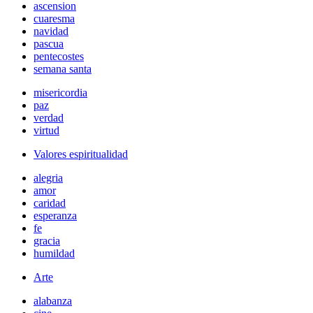
ascension
cuaresma
navidad
pascua
pentecostes
semana santa
misericordia
paz
verdad
virtud
Valores espiritualidad
alegria
amor
caridad
esperanza
fe
gracia
humildad
Arte
alabanza