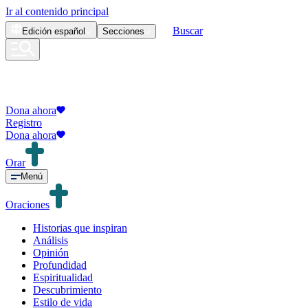
Ir al contenido principal
Buscar
Edición
español
Secciones
Dona ahora
Registro
Dona ahora
Orar
Menú
Oraciones
Historias que inspiran
Análisis
Opinión
Profundidad
Espiritualidad
Descubrimiento
Estilo de vida