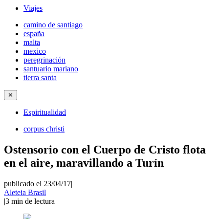
Viajes
camino de santiago
españa
malta
mexico
peregrinación
santuario mariano
tierra santa
✕
Espiritualidad
corpus christi
Ostensorio con el Cuerpo de Cristo flota
en el aire, maravillando a Turín
publicado el 23/04/17
|
Aleteia Brasil
|
3
min de lectura