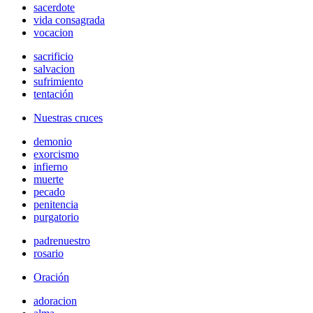
sacerdote
vida consagrada
vocacion
sacrificio
salvacion
sufrimiento
tentación
Nuestras cruces
demonio
exorcismo
infierno
muerte
pecado
penitencia
purgatorio
padrenuestro
rosario
Oración
adoracion