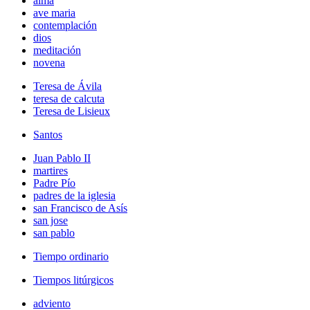
alma
ave maria
contemplación
dios
meditación
novena
Teresa de Ávila
teresa de calcuta
Teresa de Lisieux
Santos
Juan Pablo II
martires
Padre Pío
padres de la iglesia
san Francisco de Asís
san jose
san pablo
Tiempo ordinario
Tiempos litúrgicos
adviento