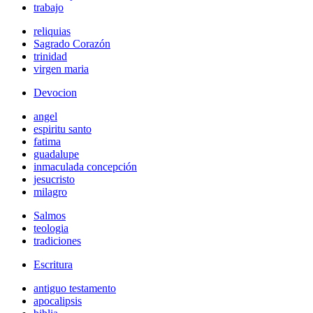
trabajo
reliquias
Sagrado Corazón
trinidad
virgen maria
Devocion
angel
espiritu santo
fatima
guadalupe
inmaculada concepción
jesucristo
milagro
Salmos
teologia
tradiciones
Escritura
antiguo testamento
apocalipsis