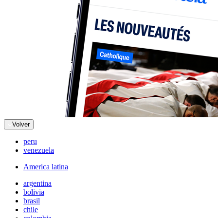
Volver
peru
venezuela
America latina
argentina
bolivia
brasil
chile