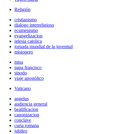
Religión
cristianismo
dialogo interreligioso
ecumenismo
evangelizacion
iglesia catolica
jornada mundial de la juventud
misionero
misa
papa francisco
sinodo
viaje apostólico
Vaticano
angelus
audiencia general
beatificacion
canonizacion
conclave
curia romana
jubileo