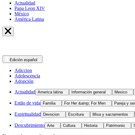
Actualidad
Papa Leon XIV
México
América Latina
Edición
español
Adiccion
Adolescencia
Adopción
Actualidad
America latina
Información general
Mexico
Estilo de vida
Familia
For Her &amp; For Men
Pareja y se
Espiritualidad
Devocion
Escritura
Misa y sacramentos
Descubrimiento
Arte
Cultura
Historia
Patrimonio