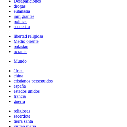
Desapariciones
drogas
eutanasia
inmigrantes
política
secuestro
libertad religiosa
Medio oriente
pakistan
ucrania
Mundo
áfrica
china
cristianos perseguidos
españa
estados unidos
francia
guerra
religiosas
sacerdote
tierra santa
virgen maria