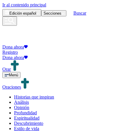
Ir al contenido principal
Buscar
Edición
español
Secciones
Dona ahora
Registro
Dona ahora
Orar
Menú
Oraciones
Historias que inspiran
Análisis
Opinión
Profundidad
Espiritualidad
Descubrimiento
Estilo de vida