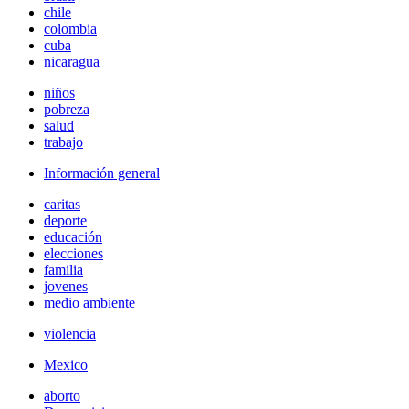
chile
colombia
cuba
nicaragua
niños
pobreza
salud
trabajo
Información general
caritas
deporte
educación
elecciones
familia
jovenes
medio ambiente
violencia
Mexico
aborto