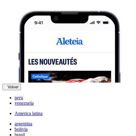
Volver
peru
venezuela
America latina
argentina
bolivia
brasil