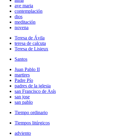
alma
ave maria
contemplación
dios
meditación
novena
Teresa de Ávila
teresa de calcuta
Teresa de Lisieux
Santos
Juan Pablo II
martires
Padre Pío
padres de la iglesia
san Francisco de Asís
san jose
san pablo
Tiempo ordinario
Tiempos litúrgicos
adviento