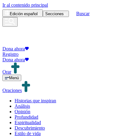
Ir al contenido principal
Buscar
Edición
español
Secciones
Dona ahora
Registro
Dona ahora
Orar
Menú
Oraciones
Historias que inspiran
Análisis
Opinión
Profundidad
Espiritualidad
Descubrimiento
Estilo de vida