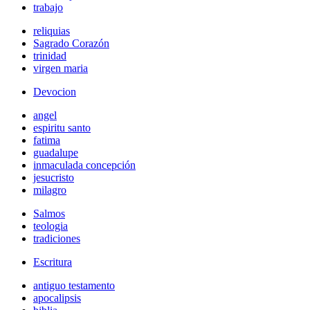
trabajo
reliquias
Sagrado Corazón
trinidad
virgen maria
Devocion
angel
espiritu santo
fatima
guadalupe
inmaculada concepción
jesucristo
milagro
Salmos
teologia
tradiciones
Escritura
antiguo testamento
apocalipsis