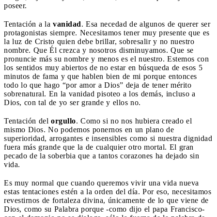
poseer.
Tentación a la
vanidad
. Esa necedad de algunos de querer ser
protagonistas siempre. Necesitamos tener muy presente que es
la luz de Cristo quien debe brillar, sobresalir y no nuestro
nombre. Que Él crezca y nosotros disminuyamos. Que se
pronuncie más su nombre y menos es el nuestro. Estemos con
los sentidos muy abiertos de no estar en búsqueda de esos 5
minutos de fama y que hablen bien de mi porque entonces
todo lo que hago “por amor a Dios” deja de tener mérito
sobrenatural. En la vanidad pisoteo a los demás, incluso a
Dios, con tal de yo ser grande y ellos no.
Tentación del
orgullo
. Como si no nos hubiera creado el
mismo Dios. No podemos ponernos en un plano de
superioridad, arrogantes e insensibles como si nuestra dignidad
fuera más grande que la de cualquier otro mortal. El gran
pecado de la soberbia que a tantos corazones ha dejado sin
vida.
Es muy normal que cuando queremos vivir una vida nueva
estas tentaciones estén a la orden del día. Por eso, necesitamos
revestirnos de fortaleza divina, únicamente de lo que viene de
Dios, como su Palabra porque -como dijo el papa Francisco-