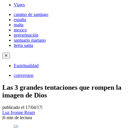
Viajes
camino de santiago
españa
malta
mexico
peregrinación
santuario mariano
tierra santa
✕
Espiritualidad
conversion
Las 3 grandes tentaciones que rompen la
imagen de Dios
publicado el 17/04/17
|
Luz Ivonne Ream
|
6
min de lectura