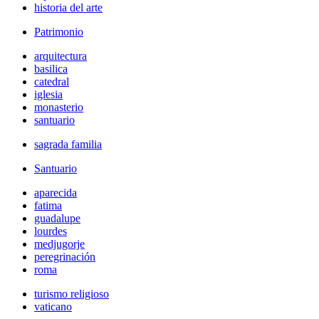
historia del arte
Patrimonio
arquitectura
basilica
catedral
iglesia
monasterio
santuario
sagrada familia
Santuario
aparecida
fatima
guadalupe
lourdes
medjugorje
peregrinación
roma
turismo religioso
vaticano