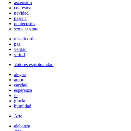
ascension
cuaresma
navidad
pascua
pentecostes
semana santa
misericordia
paz
verdad
virtud
Valores espiritualidad
alegria
amor
caridad
esperanza
fe
gracia
humildad
Arte
alabanza