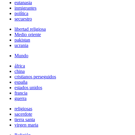
eutanasia
inmigrantes
política
secuestro
libertad religiosa
Medio oriente
pakistan
ucrania
Mundo
áfrica
china
cristianos perseguidos
españa
estados unidos
francia
guerra
religiosas
sacerdote
tierra santa
virgen maria