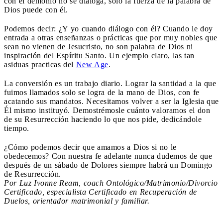
con el demonio no se dialoga, sólo la fuerza de la palabra de
Dios puede con él.
Podemos decir: ¿Y yo cuando diálogo con él? Cuando le doy
entrada a otras enseñanzas o prácticas que por muy nobles que
sean no vienen de Jesucristo, no son palabra de Dios ni
inspiración del Espíritu Santo. Un ejemplo claro, las tan
asiduas practicas del
New Age
.
La conversión es un trabajo diario. Lograr la santidad a la que
fuimos llamados solo se logra de la mano de Dios, con fe
acatando sus mandatos. Necesitamos volver a ser la Iglesia que
Él mismo instituyó. Demostrémosle cuánto valoramos el don
de su Resurrección haciendo lo que nos pide, dedicándole
tiempo.
¿Cómo podemos decir que amamos a Dios si no le
obedecemos? Con nuestra fe adelante nunca dudemos de que
después de un sábado de Dolores siempre habrá un Domingo
de Resurrección.
Por Luz Ivonne Ream, coach Ontológico/Matrimonio/Divorcio
Certificado, especialista Certificado en Recuperación de
Duelos, orientador matrimonial y familiar.