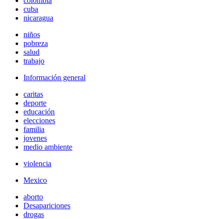
colombia
cuba
nicaragua
niños
pobreza
salud
trabajo
Información general
caritas
deporte
educación
elecciones
familia
jovenes
medio ambiente
violencia
Mexico
aborto
Desapariciones
drogas