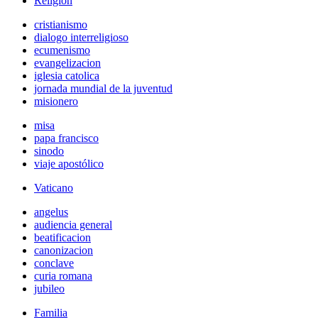
Religión
cristianismo
dialogo interreligioso
ecumenismo
evangelizacion
iglesia catolica
jornada mundial de la juventud
misionero
misa
papa francisco
sinodo
viaje apostólico
Vaticano
angelus
audiencia general
beatificacion
canonizacion
conclave
curia romana
jubileo
Familia