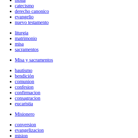
biblia
catecismo
derecho canonico
evangelio
nuevo testamento
liturgia
matrimonio
misa
sacramentos
Misa y sacramentos
bautismo
bendición
comunion
confesion
confirmacion
consagracion
eucaristia
Misionero
conversion
evangelizacion
mision