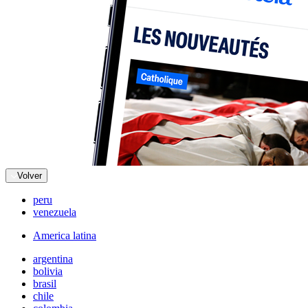
Volver
peru
venezuela
America latina
argentina
bolivia
brasil
chile