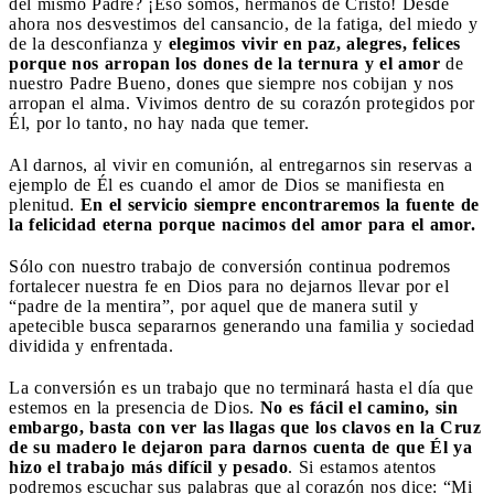
del mismo Padre? ¡Eso somos, hermanos de Cristo! Desde
ahora nos desvestimos del cansancio, de la fatiga, del miedo y
de la desconfianza y
elegimos vivir en paz, alegres, felices
porque nos arropan los dones de la ternura y el amor
de
nuestro Padre Bueno, dones que siempre nos cobijan y nos
arropan el alma. Vivimos dentro de su corazón protegidos por
Él, por lo tanto, no hay nada que temer.
Al darnos, al vivir en comunión, al entregarnos sin reservas a
ejemplo de Él es cuando el amor de Dios se manifiesta en
plenitud.
En el servicio siempre encontraremos la fuente de
la felicidad eterna porque nacimos del amor para el amor.
Sólo con nuestro trabajo de conversión continua podremos
fortalecer nuestra fe en Dios para no dejarnos llevar por el
“padre de la mentira”, por aquel que de manera sutil y
apetecible busca separarnos generando una familia y sociedad
dividida y enfrentada.
La conversión es un trabajo que no terminará hasta el día que
estemos en la presencia de Dios.
No es fácil el camino, sin
embargo, basta con ver las llagas que los clavos en la Cruz
de su madero le dejaron para darnos cuenta de que Él ya
hizo el trabajo más difícil y pesado
. Si estamos atentos
podremos escuchar sus palabras que al corazón nos dice: “Mi