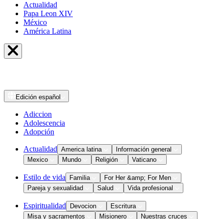
Actualidad
Papa Leon XIV
México
América Latina
Edición
español
Adiccion
Adolescencia
Adopción
Actualidad
America latina
Información general
Mexico
Mundo
Religión
Vaticano
Estilo de vida
Familia
For Her &amp; For Men
Pareja y sexualidad
Salud
Vida profesional
Espiritualidad
Devocion
Escritura
Misa y sacramentos
Misionero
Nuestras cruces