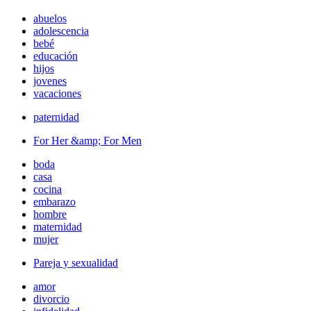
abuelos
adolescencia
bebé
educación
hijos
jovenes
vacaciones
paternidad
For Her &amp; For Men
boda
casa
cocina
embarazo
hombre
maternidad
mujer
Pareja y sexualidad
amor
divorcio