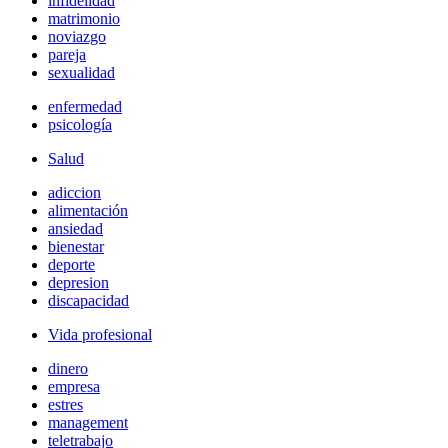
infidelidad
matrimonio
noviazgo
pareja
sexualidad
enfermedad
psicología
Salud
adiccion
alimentación
ansiedad
bienestar
deporte
depresion
discapacidad
Vida profesional
dinero
empresa
estres
management
teletrabajo