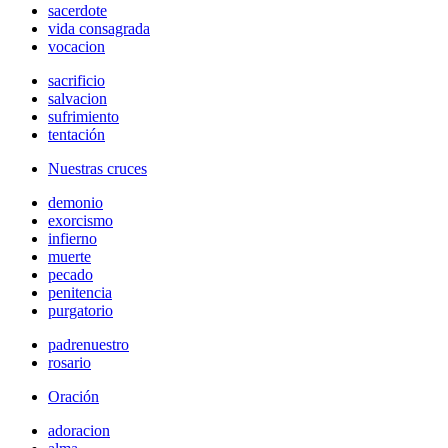
sacerdote
vida consagrada
vocacion
sacrificio
salvacion
sufrimiento
tentación
Nuestras cruces
demonio
exorcismo
infierno
muerte
pecado
penitencia
purgatorio
padrenuestro
rosario
Oración
adoracion