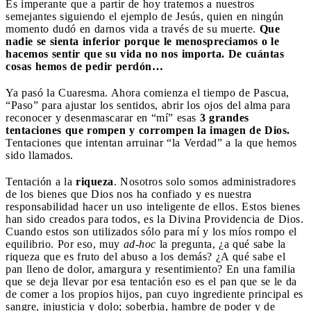
Es imperante que a partir de hoy tratemos a nuestros
semejantes siguiendo el ejemplo de Jesús, quien en ningún
momento dudó en darnos vida a través de su muerte.
Que
nadie se sienta inferior porque le menospreciamos o le
hacemos sentir que su vida no nos importa. De cuántas
cosas hemos de pedir perdón…
Ya pasó la Cuaresma. Ahora comienza el tiempo de Pascua,
“Paso” para ajustar los sentidos, abrir los ojos del alma para
reconocer y desenmascarar en “mí” esas
3 grandes
tentaciones que rompen y corrompen la imagen de Dios.
Tentaciones que intentan arruinar “la Verdad” a la que hemos
sido llamados.
Tentación a la
riqueza
. Nosotros solo somos administradores
de los bienes que Dios nos ha confiado y es nuestra
responsabilidad hacer un uso inteligente de ellos. Estos bienes
han sido creados para todos, es la Divina Providencia de Dios.
Cuando estos son utilizados sólo para mí y los míos rompo el
equilibrio. Por eso, muy
ad-hoc
la pregunta, ¿a qué sabe la
riqueza que es fruto del abuso a los demás? ¿A qué sabe el
pan lleno de dolor, amargura y resentimiento? En una familia
que se deja llevar por esa tentación eso es el pan que se le da
de comer a los propios hijos, pan cuyo ingrediente principal es
sangre, injusticia y dolo; soberbia, hambre de poder y de