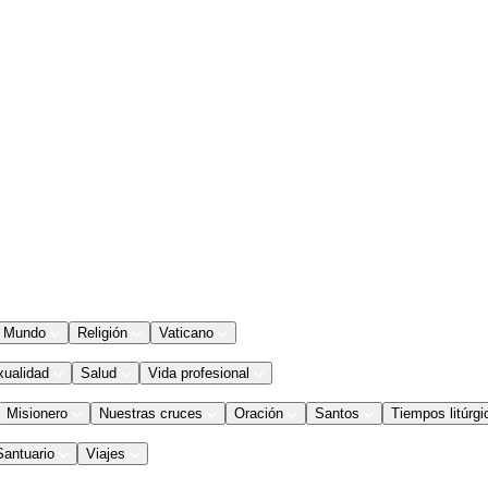
Mundo
Religión
Vaticano
xualidad
Salud
Vida profesional
Misionero
Nuestras cruces
Oración
Santos
Tiempos litúrgi
Santuario
Viajes