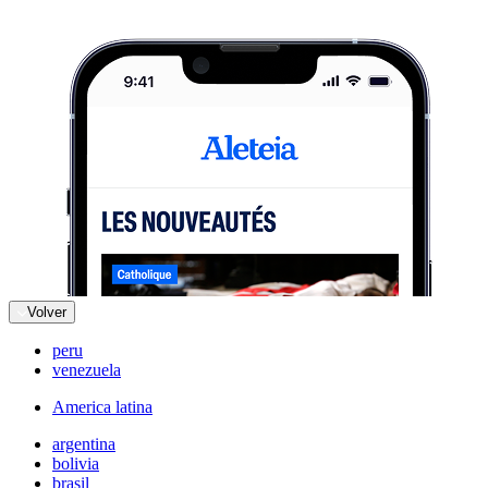
Volver
peru
venezuela
America latina
argentina
bolivia
brasil