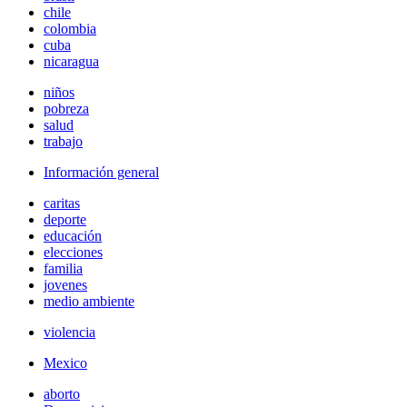
chile
colombia
cuba
nicaragua
niños
pobreza
salud
trabajo
Información general
caritas
deporte
educación
elecciones
familia
jovenes
medio ambiente
violencia
Mexico
aborto