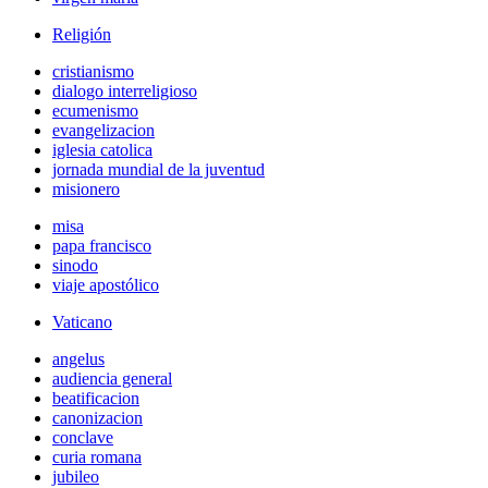
Religión
cristianismo
dialogo interreligioso
ecumenismo
evangelizacion
iglesia catolica
jornada mundial de la juventud
misionero
misa
papa francisco
sinodo
viaje apostólico
Vaticano
angelus
audiencia general
beatificacion
canonizacion
conclave
curia romana
jubileo