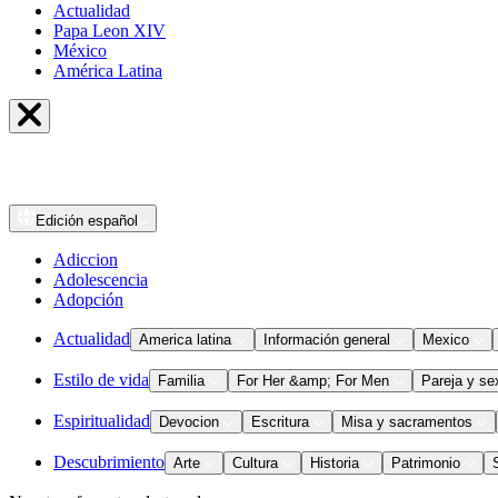
Actualidad
Papa Leon XIV
México
América Latina
Edición
español
Adiccion
Adolescencia
Adopción
Actualidad
America latina
Información general
Mexico
Estilo de vida
Familia
For Her &amp; For Men
Pareja y se
Espiritualidad
Devocion
Escritura
Misa y sacramentos
Descubrimiento
Arte
Cultura
Historia
Patrimonio