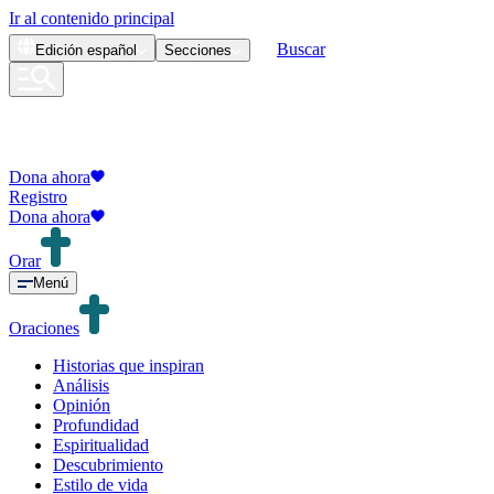
Ir al contenido principal
Buscar
Edición
español
Secciones
Dona ahora
Registro
Dona ahora
Orar
Menú
Oraciones
Historias que inspiran
Análisis
Opinión
Profundidad
Espiritualidad
Descubrimiento
Estilo de vida