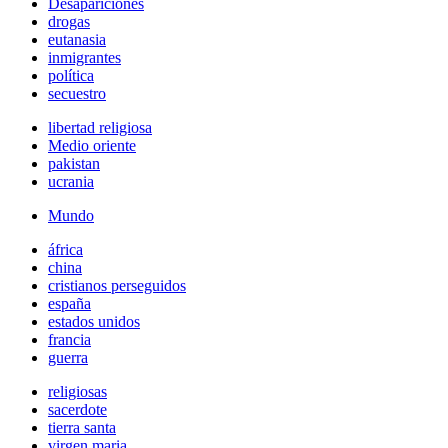
Desapariciones
drogas
eutanasia
inmigrantes
política
secuestro
libertad religiosa
Medio oriente
pakistan
ucrania
Mundo
áfrica
china
cristianos perseguidos
españa
estados unidos
francia
guerra
religiosas
sacerdote
tierra santa
virgen maria