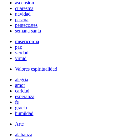
ascension
cuaresma
navidad
pascua
pentecostes
semana santa
misericordia
paz
verdad
virtud
Valores espiritualidad
alegria
amor
caridad
esperanza
fe
gracia
humildad
Arte
alabanza