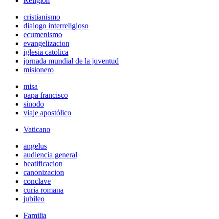
Religión
cristianismo
dialogo interreligioso
ecumenismo
evangelizacion
iglesia catolica
jornada mundial de la juventud
misionero
misa
papa francisco
sinodo
viaje apostólico
Vaticano
angelus
audiencia general
beatificacion
canonizacion
conclave
curia romana
jubileo
Familia