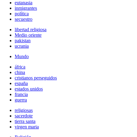
eutanasia
inmigrantes
política
secuestro
libertad religiosa
Medio oriente
pakistan
ucrania
Mundo
áfrica
china
cristianos perseguidos
españa
estados unidos
francia
guerra
religiosas
sacerdote
tierra santa
virgen maria