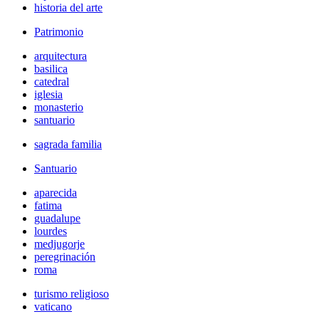
historia del arte
Patrimonio
arquitectura
basilica
catedral
iglesia
monasterio
santuario
sagrada familia
Santuario
aparecida
fatima
guadalupe
lourdes
medjugorje
peregrinación
roma
turismo religioso
vaticano