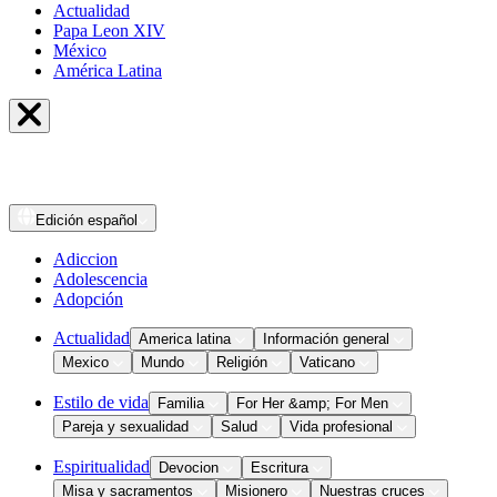
Actualidad
Papa Leon XIV
México
América Latina
Edición
español
Adiccion
Adolescencia
Adopción
Actualidad
America latina
Información general
Mexico
Mundo
Religión
Vaticano
Estilo de vida
Familia
For Her &amp; For Men
Pareja y sexualidad
Salud
Vida profesional
Espiritualidad
Devocion
Escritura
Misa y sacramentos
Misionero
Nuestras cruces