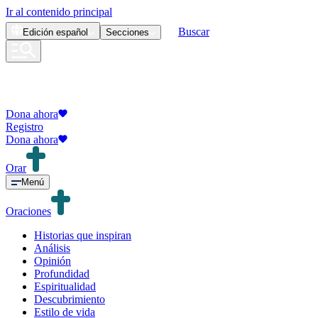
Ir al contenido principal
Buscar
Edición
español
Secciones
Dona ahora
Registro
Dona ahora
Orar
Menú
Oraciones
Historias que inspiran
Análisis
Opinión
Profundidad
Espiritualidad
Descubrimiento
Estilo de vida