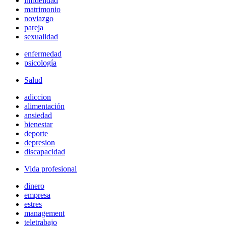
infidelidad
matrimonio
noviazgo
pareja
sexualidad
enfermedad
psicología
Salud
adiccion
alimentación
ansiedad
bienestar
deporte
depresion
discapacidad
Vida profesional
dinero
empresa
estres
management
teletrabajo