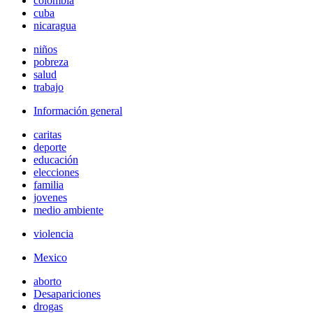
colombia
cuba
nicaragua
niños
pobreza
salud
trabajo
Información general
caritas
deporte
educación
elecciones
familia
jovenes
medio ambiente
violencia
Mexico
aborto
Desapariciones
drogas