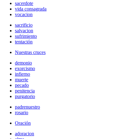
sacerdote
vida consagrada
vocacion
sacrificio
salvacion
sufrimiento
tentación
Nuestras cruces
demonio
exorcismo
infierno
muerte
pecado
penitencia
purgatorio
padrenuestro
rosario
Oración
adoracion