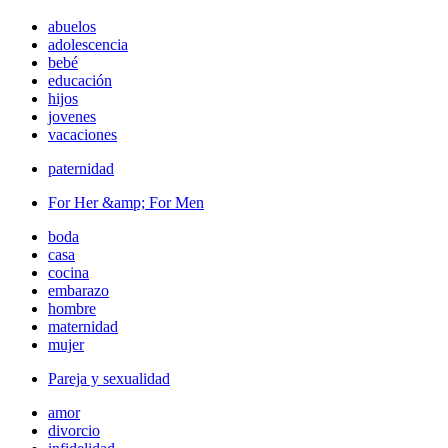
abuelos
adolescencia
bebé
educación
hijos
jovenes
vacaciones
paternidad
For Her &amp; For Men
boda
casa
cocina
embarazo
hombre
maternidad
mujer
Pareja y sexualidad
amor
divorcio