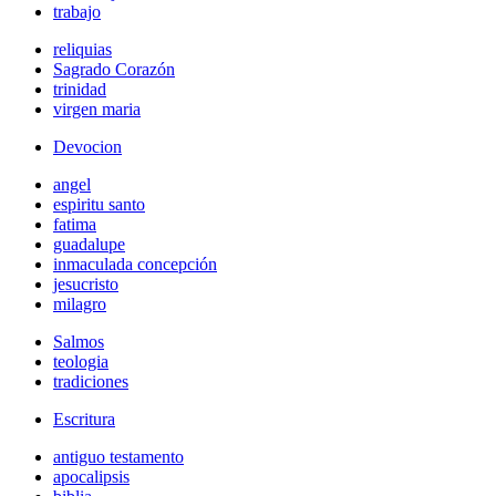
trabajo
reliquias
Sagrado Corazón
trinidad
virgen maria
Devocion
angel
espiritu santo
fatima
guadalupe
inmaculada concepción
jesucristo
milagro
Salmos
teologia
tradiciones
Escritura
antiguo testamento
apocalipsis