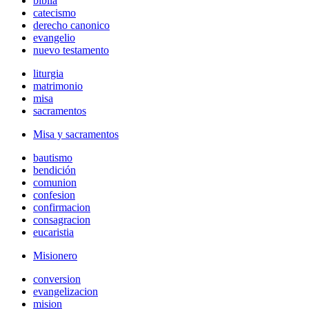
biblia
catecismo
derecho canonico
evangelio
nuevo testamento
liturgia
matrimonio
misa
sacramentos
Misa y sacramentos
bautismo
bendición
comunion
confesion
confirmacion
consagracion
eucaristia
Misionero
conversion
evangelizacion
mision