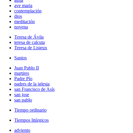
alma
ave maria
contemplación
dios
meditación
novena
Teresa de Ávila
teresa de calcuta
Teresa de Lisieux
Santos
Juan Pablo II
martires
Padre Pío
padres de la iglesia
san Francisco de Asís
san jose
san pablo
Tiempo ordinario
Tiempos litúrgicos
adviento