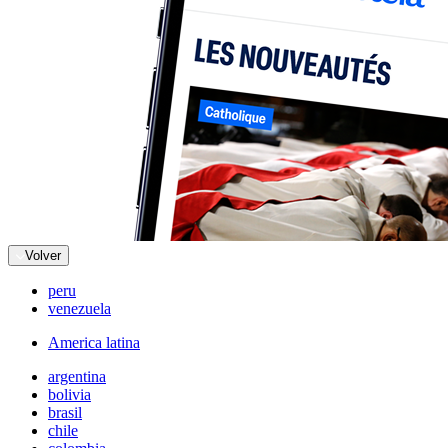
Volver
peru
venezuela
America latina
argentina
bolivia
brasil
chile