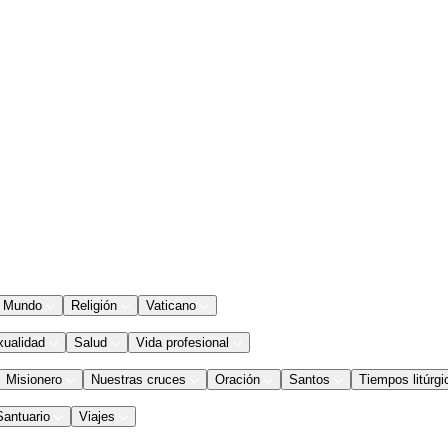
Mundo
Religión
Vaticano
xualidad
Salud
Vida profesional
Misionero
Nuestras cruces
Oración
Santos
Tiempos litúrgi
Santuario
Viajes