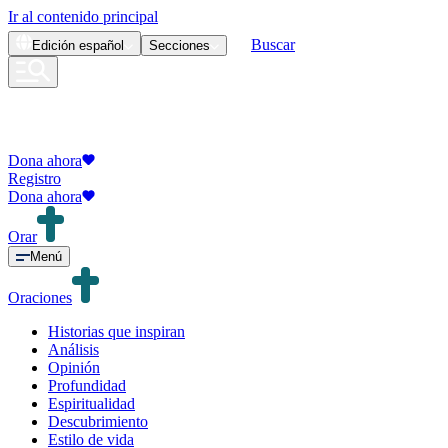
Ir al contenido principal
Buscar
Edición
español
Secciones
Dona ahora
Registro
Dona ahora
Orar
Menú
Oraciones
Historias que inspiran
Análisis
Opinión
Profundidad
Espiritualidad
Descubrimiento
Estilo de vida