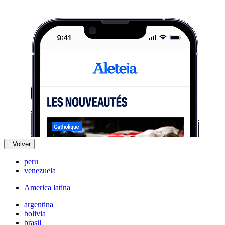
Volver
peru
venezuela
America latina
argentina
bolivia
brasil