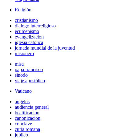
Religión
cristianismo
dialogo interreligioso
ecumenismo
evangelizacion
iglesia catolica
jornada mundial de la juventud
misionero
misa
papa francisco
sinodo
viaje apostólico
Vaticano
angelus
audiencia general
beatificacion
canonizacion
conclave
curia romana
jubileo