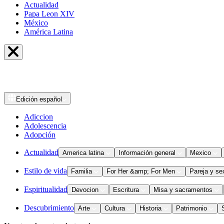
Actualidad
Papa Leon XIV
México
América Latina
Edición
español
Adiccion
Adolescencia
Adopción
Actualidad
America latina
Información general
Mexico
Estilo de vida
Familia
For Her &amp; For Men
Pareja y se
Espiritualidad
Devocion
Escritura
Misa y sacramentos
Descubrimiento
Arte
Cultura
Historia
Patrimonio