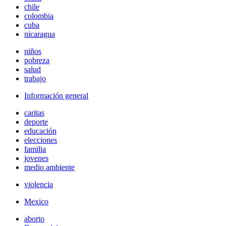
chile
colombia
cuba
nicaragua
niños
pobreza
salud
trabajo
Información general
caritas
deporte
educación
elecciones
familia
jovenes
medio ambiente
violencia
Mexico
aborto