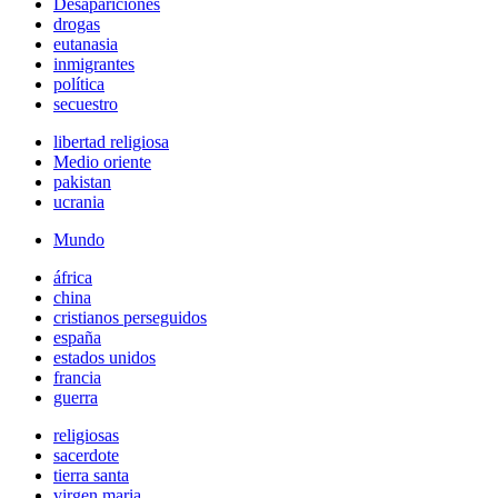
Desapariciones
drogas
eutanasia
inmigrantes
política
secuestro
libertad religiosa
Medio oriente
pakistan
ucrania
Mundo
áfrica
china
cristianos perseguidos
españa
estados unidos
francia
guerra
religiosas
sacerdote
tierra santa
virgen maria