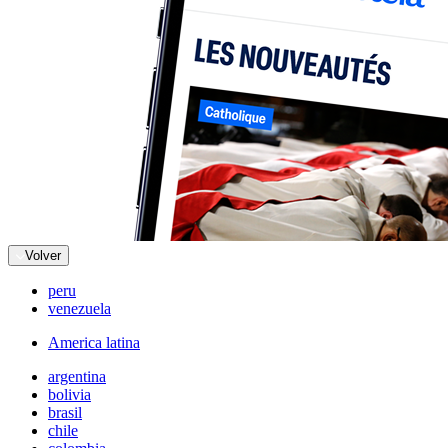
Volver
peru
venezuela
America latina
argentina
bolivia
brasil
chile