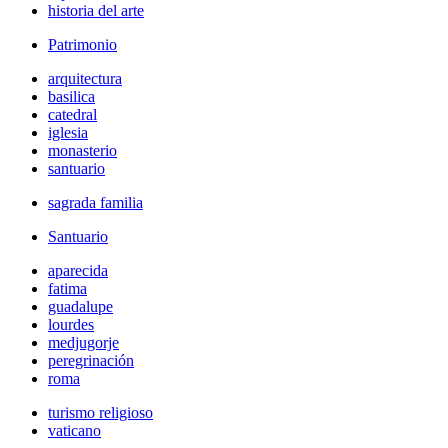
historia del arte
Patrimonio
arquitectura
basilica
catedral
iglesia
monasterio
santuario
sagrada familia
Santuario
aparecida
fatima
guadalupe
lourdes
medjugorje
peregrinación
roma
turismo religioso
vaticano