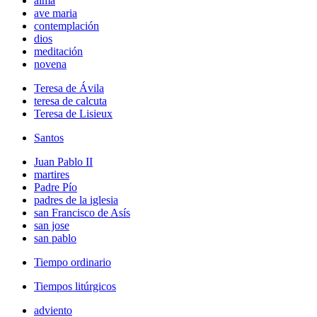
alma
ave maria
contemplación
dios
meditación
novena
Teresa de Ávila
teresa de calcuta
Teresa de Lisieux
Santos
Juan Pablo II
martires
Padre Pío
padres de la iglesia
san Francisco de Asís
san jose
san pablo
Tiempo ordinario
Tiempos litúrgicos
adviento