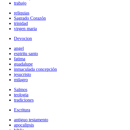
trabajo
reliquias
Sagrado Corazón
trinidad
virgen maria
Devocion
angel
espiritu santo
fatima
guadalupe
inmaculada concepción
jesucristo
milagro
Salmos
teologia
tradiciones
Escritura
antiguo testamento
apocalipsis