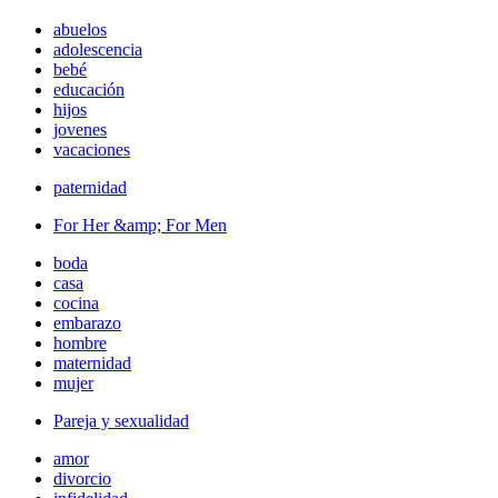
abuelos
adolescencia
bebé
educación
hijos
jovenes
vacaciones
paternidad
For Her &amp; For Men
boda
casa
cocina
embarazo
hombre
maternidad
mujer
Pareja y sexualidad
amor
divorcio