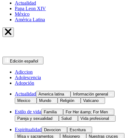
Actualidad
Papa Leon XIV
México
América Latina
Edición
español
Adiccion
Adolescencia
Adopción
Actualidad
America latina
Información general
Mexico
Mundo
Religión
Vaticano
Estilo de vida
Familia
For Her &amp; For Men
Pareja y sexualidad
Salud
Vida profesional
Espiritualidad
Devocion
Escritura
Misa y sacramentos
Misionero
Nuestras cruces