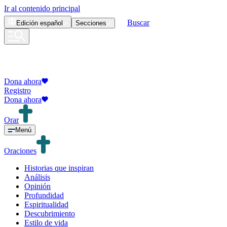
Ir al contenido principal
Buscar
Edición
español
Secciones
Dona ahora
Registro
Dona ahora
Orar
Menú
Oraciones
Historias que inspiran
Análisis
Opinión
Profundidad
Espiritualidad
Descubrimiento
Estilo de vida