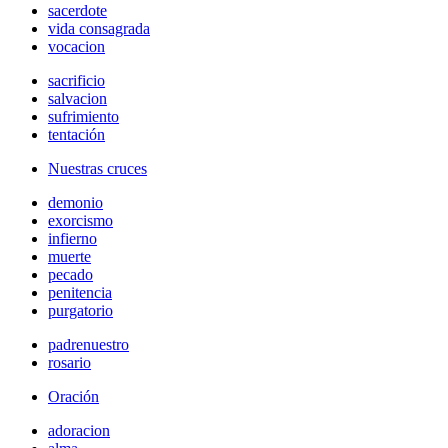
sacerdote
vida consagrada
vocacion
sacrificio
salvacion
sufrimiento
tentación
Nuestras cruces
demonio
exorcismo
infierno
muerte
pecado
penitencia
purgatorio
padrenuestro
rosario
Oración
adoracion