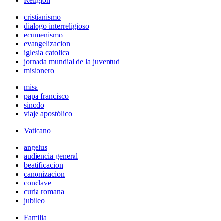
Religión
cristianismo
dialogo interreligioso
ecumenismo
evangelizacion
iglesia catolica
jornada mundial de la juventud
misionero
misa
papa francisco
sinodo
viaje apostólico
Vaticano
angelus
audiencia general
beatificacion
canonizacion
conclave
curia romana
jubileo
Familia