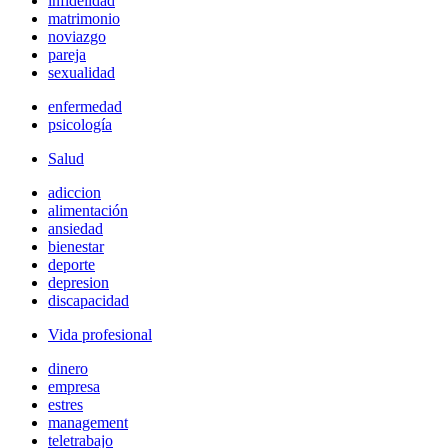
infidelidad
matrimonio
noviazgo
pareja
sexualidad
enfermedad
psicología
Salud
adiccion
alimentación
ansiedad
bienestar
deporte
depresion
discapacidad
Vida profesional
dinero
empresa
estres
management
teletrabajo