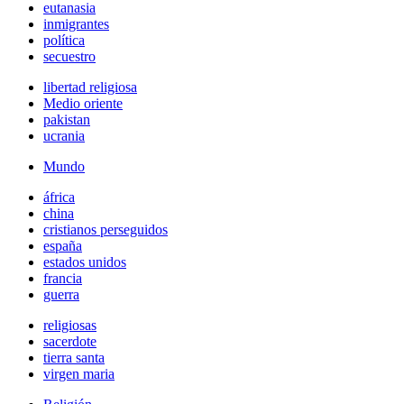
eutanasia
inmigrantes
política
secuestro
libertad religiosa
Medio oriente
pakistan
ucrania
Mundo
áfrica
china
cristianos perseguidos
españa
estados unidos
francia
guerra
religiosas
sacerdote
tierra santa
virgen maria