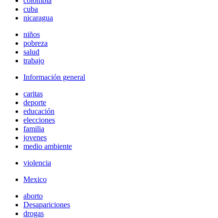
colombia
cuba
nicaragua
niños
pobreza
salud
trabajo
Información general
caritas
deporte
educación
elecciones
familia
jovenes
medio ambiente
violencia
Mexico
aborto
Desapariciones
drogas