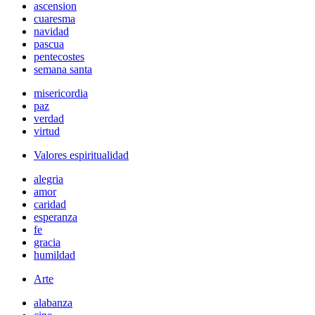
ascension
cuaresma
navidad
pascua
pentecostes
semana santa
misericordia
paz
verdad
virtud
Valores espiritualidad
alegria
amor
caridad
esperanza
fe
gracia
humildad
Arte
alabanza