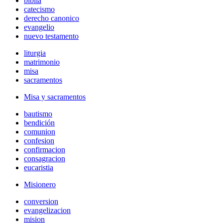
biblia
catecismo
derecho canonico
evangelio
nuevo testamento
liturgia
matrimonio
misa
sacramentos
Misa y sacramentos
bautismo
bendición
comunion
confesion
confirmacion
consagracion
eucaristia
Misionero
conversion
evangelizacion
mision