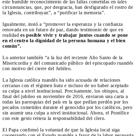
este humilde reconocimiento de las faltas cometidas en tales
circunstancias, que, por desgracia, han desfigurado el rostro de
la Iglesia, contribuyan”, a “purificar la memoria”.
Igualmente, instó a “promover la esperanza y la confianza
renovada en un futuro de paz, dando testimonio de que en
realidad
es posible vivir y trabajar juntos cuando se pone
en el centro la dignidad de la persona humana y el bien
común”.
Lo anterior también “a la luz del reciente Año Santo de la
Misericordia y del comunicado público del episcopado ruandés
con motivo del cierre del Jubileo.
La Iglesia católica ruandés ha sido acusada de relaciones
cercanas con el régimen hutu e incluso de no haber aceptado
su culpa a nivel institucional. Precisamente, los obispos, al
final del jubileo en noviembre de 2016, enviaron una carta a
todas las parroquias del país en la que pedían perdón por los
pecados cometidos durante el genocidio por los católicos, pero
sin asumir una culpa a nivel institucional. Ahora, el Pontífice
con este gesto reitera la responsabilidad del clero.
El Papa confirmó la voluntad de que la Iglesia local siga
cooperando con el Estado ruandés a favor de la labor necesaria