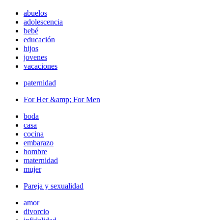
abuelos
adolescencia
bebé
educación
hijos
jovenes
vacaciones
paternidad
For Her &amp; For Men
boda
casa
cocina
embarazo
hombre
maternidad
mujer
Pareja y sexualidad
amor
divorcio