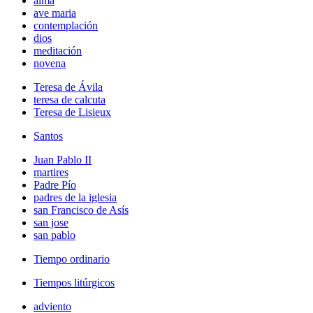
alma
ave maria
contemplación
dios
meditación
novena
Teresa de Ávila
teresa de calcuta
Teresa de Lisieux
Santos
Juan Pablo II
martires
Padre Pío
padres de la iglesia
san Francisco de Asís
san jose
san pablo
Tiempo ordinario
Tiempos litúrgicos
adviento