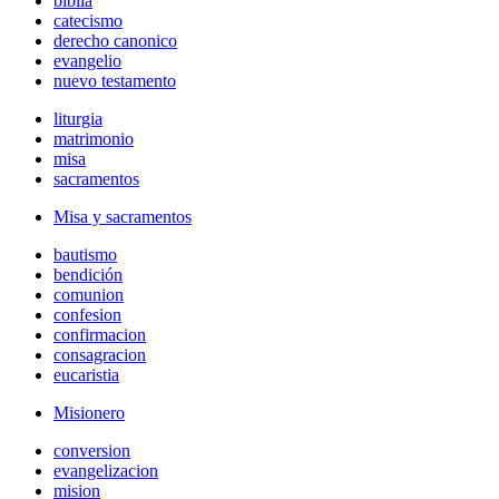
biblia
catecismo
derecho canonico
evangelio
nuevo testamento
liturgia
matrimonio
misa
sacramentos
Misa y sacramentos
bautismo
bendición
comunion
confesion
confirmacion
consagracion
eucaristia
Misionero
conversion
evangelizacion
mision