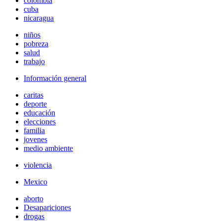
colombia
cuba
nicaragua
niños
pobreza
salud
trabajo
Información general
caritas
deporte
educación
elecciones
familia
jovenes
medio ambiente
violencia
Mexico
aborto
Desapariciones
drogas