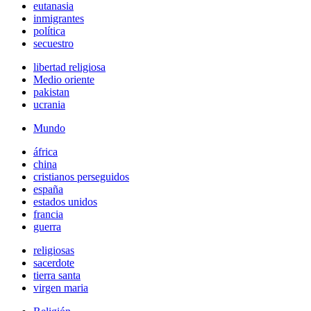
eutanasia
inmigrantes
política
secuestro
libertad religiosa
Medio oriente
pakistan
ucrania
Mundo
áfrica
china
cristianos perseguidos
españa
estados unidos
francia
guerra
religiosas
sacerdote
tierra santa
virgen maria