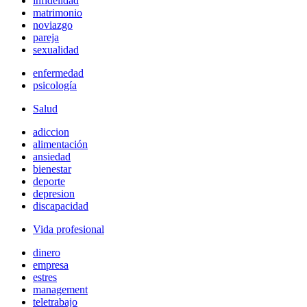
infidelidad
matrimonio
noviazgo
pareja
sexualidad
enfermedad
psicología
Salud
adiccion
alimentación
ansiedad
bienestar
deporte
depresion
discapacidad
Vida profesional
dinero
empresa
estres
management
teletrabajo