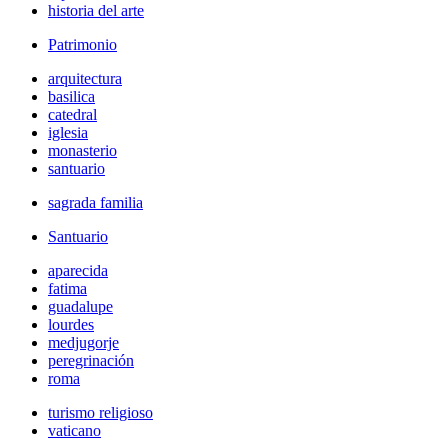
historia del arte
Patrimonio
arquitectura
basilica
catedral
iglesia
monasterio
santuario
sagrada familia
Santuario
aparecida
fatima
guadalupe
lourdes
medjugorje
peregrinación
roma
turismo religioso
vaticano