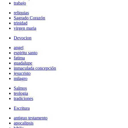
trabajo
reliquias
Sagrado Corazón
trinidad
virgen maria
Devocion
angel
espiritu santo
fatima
guadalupe
inmaculada concepción
jesucristo
milagro
Salmos
teologia
tradiciones
Escritura
antiguo testamento
apocalipsis