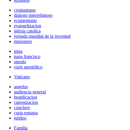
Religión
cristianismo
dialogo interreligioso
ecumenismo
evangelizacion
iglesia catolica
jornada mundial de la juventud
misionero
misa
papa francisco
sinodo
viaje apostólico
Vaticano
angelus
audiencia general
beatificacion
canonizacion
conclave
curia romana
jubileo
Familia