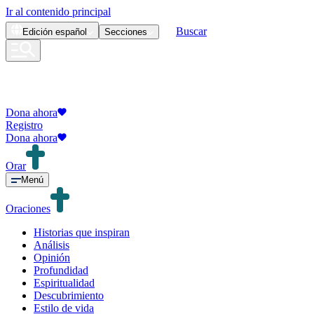
Ir al contenido principal
Buscar
Edición
español
Secciones
Dona ahora
Registro
Dona ahora
Orar
Menú
Oraciones
Historias que inspiran
Análisis
Opinión
Profundidad
Espiritualidad
Descubrimiento
Estilo de vida