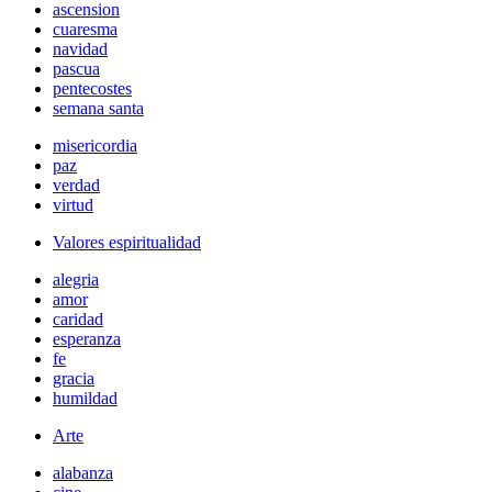
ascension
cuaresma
navidad
pascua
pentecostes
semana santa
misericordia
paz
verdad
virtud
Valores espiritualidad
alegria
amor
caridad
esperanza
fe
gracia
humildad
Arte
alabanza