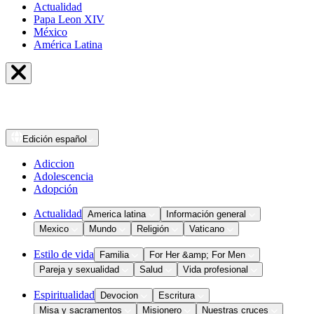
Actualidad
Papa Leon XIV
México
América Latina
Edición
español
Adiccion
Adolescencia
Adopción
Actualidad
America latina
Información general
Mexico
Mundo
Religión
Vaticano
Estilo de vida
Familia
For Her &amp; For Men
Pareja y sexualidad
Salud
Vida profesional
Espiritualidad
Devocion
Escritura
Misa y sacramentos
Misionero
Nuestras cruces