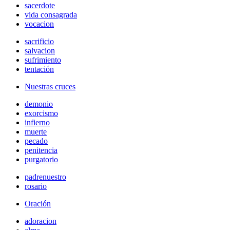
sacerdote
vida consagrada
vocacion
sacrificio
salvacion
sufrimiento
tentación
Nuestras cruces
demonio
exorcismo
infierno
muerte
pecado
penitencia
purgatorio
padrenuestro
rosario
Oración
adoracion