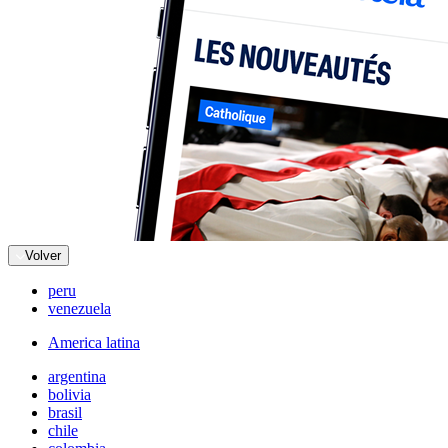
Volver
peru
venezuela
America latina
argentina
bolivia
brasil
chile