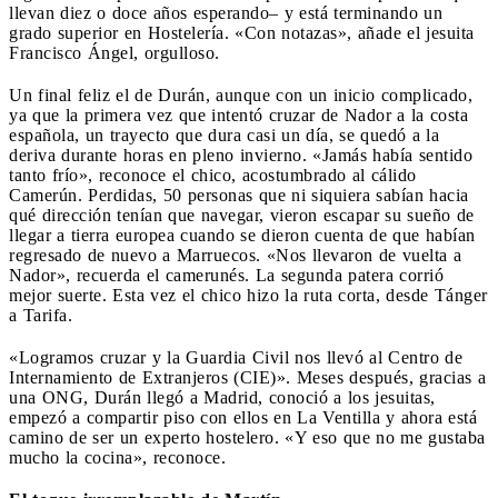
llevan diez o doce años esperando– y está terminando un
grado superior en Hostelería. «Con notazas», añade el jesuita
Francisco Ángel, orgulloso.
Un final feliz el de Durán, aunque con un inicio complicado,
ya que la primera vez que intentó cruzar de Nador a la costa
española, un trayecto que dura casi un día, se quedó a la
deriva durante horas en pleno invierno. «Jamás había sentido
tanto frío», reconoce el chico, acostumbrado al cálido
Camerún. Perdidas, 50 personas que ni siquiera sabían hacia
qué dirección tenían que navegar, vieron escapar su sueño de
llegar a tierra europea cuando se dieron cuenta de que habían
regresado de nuevo a Marruecos. «Nos llevaron de vuelta a
Nador», recuerda el camerunés. La segunda patera corrió
mejor suerte. Esta vez el chico hizo la ruta corta, desde Tánger
a Tarifa.
«Logramos cruzar y la Guardia Civil nos llevó al Centro de
Internamiento de Extranjeros (CIE)». Meses después, gracias a
una ONG, Durán llegó a Madrid, conoció a los jesuitas,
empezó a compartir piso con ellos en La Ventilla y ahora está
camino de ser un experto hostelero. «Y eso que no me gustaba
mucho la cocina», reconoce.