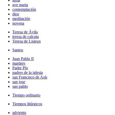
alma
ave maria
contemplación
dios
meditación
novena
Teresa de Ávila
teresa de calcuta
Teresa de Lisieux
Santos
Juan Pablo II
martires
Padre Pío
padres de la iglesia
san Francisco de Asís
san jose
san pablo
Tiempo ordinario
Tiempos litúrgicos
adviento