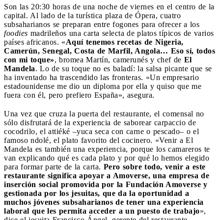
Son las 20:30 horas de una noche de viernes en el centro de la
capital. Al lado de la turística plaza de Ópera, cuatro
subsaharianos se preparan entre fogones para ofrecer a los
foodies
madrileños una carta selecta de platos típicos de varios
países africanos. «
Aquí tenemos recetas de Nigeria,
Camerún, Senegal, Costa de Marfil, Angola… Eso sí, todos
con mi toque»
, bromea Martín, camerunés y chef de
El
Mandela
. Lo de su toque no es baladí: la salsa picante que se
ha inventado ha trascendido las fronteras. «Un empresario
estadounidense me dio un diploma por ella y quiso que me
fuera con él, pero prefiero España», asegura.
Una vez que cruza la puerta del restaurante, el comensal no
sólo disfrutará de la experiencia de saborear carpaccio de
cocodrilo, el attiéké –yuca seca con carne o pescado– o el
famoso ndolé, el plato favorito del cocinero. «Venir a El
Mandela es también una experiencia, porque los camareros te
van explicando qué es cada plato y por qué lo hemos elegido
para formar parte de la carta.
Pero sobre todo, venir a este
restaurante significa apoyar a Amoverse, una empresa de
inserción social promovida por la Fundación Amoverse y
gestionada por los jesuitas, que da la oportunidad a
muchos jóvenes subsaharianos de tener una experiencia
laboral que les permita acceder a un puesto de trabajo
»,
dice el jesuita Francisco Ángel, gerente del restaurante.