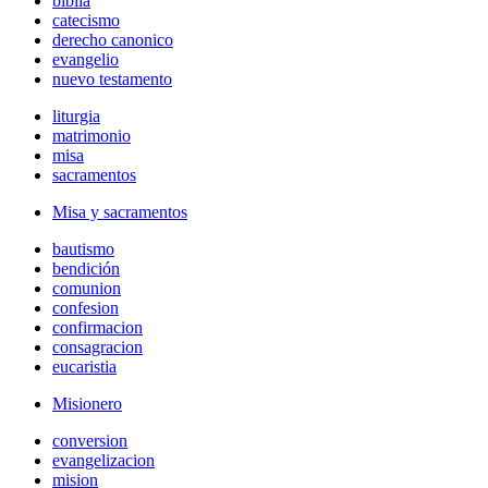
biblia
catecismo
derecho canonico
evangelio
nuevo testamento
liturgia
matrimonio
misa
sacramentos
Misa y sacramentos
bautismo
bendición
comunion
confesion
confirmacion
consagracion
eucaristia
Misionero
conversion
evangelizacion
mision