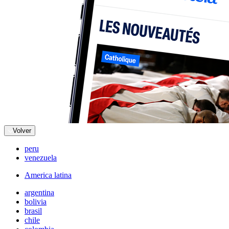
Volver
peru
venezuela
America latina
argentina
bolivia
brasil
chile