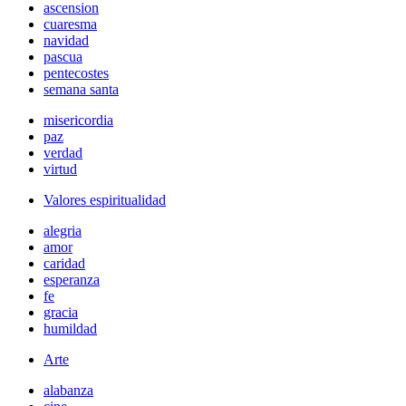
ascension
cuaresma
navidad
pascua
pentecostes
semana santa
misericordia
paz
verdad
virtud
Valores espiritualidad
alegria
amor
caridad
esperanza
fe
gracia
humildad
Arte
alabanza