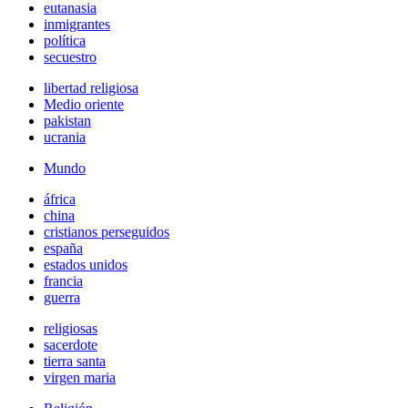
eutanasia
inmigrantes
política
secuestro
libertad religiosa
Medio oriente
pakistan
ucrania
Mundo
áfrica
china
cristianos perseguidos
españa
estados unidos
francia
guerra
religiosas
sacerdote
tierra santa
virgen maria