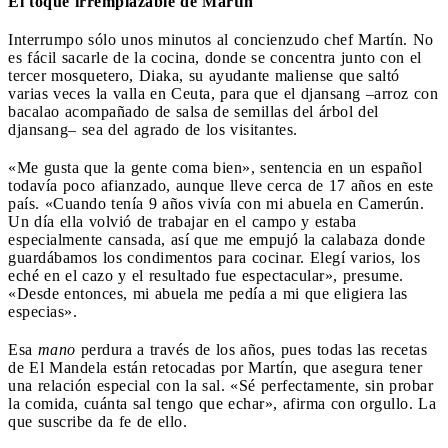
El toque irremplazable de Martín
Interrumpo sólo unos minutos al concienzudo chef Martín. No
es fácil sacarle de la cocina, donde se concentra junto con el
tercer mosquetero, Diaka, su ayudante maliense que saltó
varias veces la valla en Ceuta, para que el djansang –arroz con
bacalao acompañado de salsa de semillas del árbol del
djansang– sea del agrado de los visitantes.
«Me gusta que la gente coma bien», sentencia en un español
todavía poco afianzado, aunque lleve cerca de 17 años en este
país. «Cuando tenía 9 años vivía con mi abuela en Camerún.
Un día ella volvió de trabajar en el campo y estaba
especialmente cansada, así que me empujó la calabaza donde
guardábamos los condimentos para cocinar. Elegí varios, los
eché en el cazo y el resultado fue espectacular», presume.
«Desde entonces, mi abuela me pedía a mi que eligiera las
especias».
Esa
mano
perdura a través de los años, pues todas las recetas
de El Mandela están retocadas por Martín, que asegura tener
una relación especial con la sal. «Sé perfectamente, sin probar
la comida, cuánta sal tengo que echar», afirma con orgullo. La
que suscribe da fe de ello.