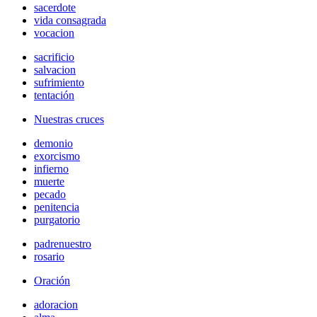
sacerdote
vida consagrada
vocacion
sacrificio
salvacion
sufrimiento
tentación
Nuestras cruces
demonio
exorcismo
infierno
muerte
pecado
penitencia
purgatorio
padrenuestro
rosario
Oración
adoracion