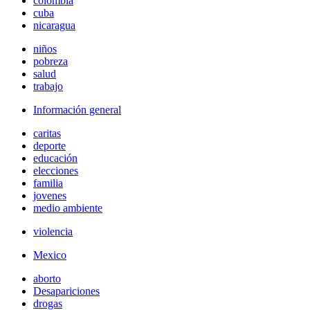
colombia
cuba
nicaragua
niños
pobreza
salud
trabajo
Información general
caritas
deporte
educación
elecciones
familia
jovenes
medio ambiente
violencia
Mexico
aborto
Desapariciones
drogas