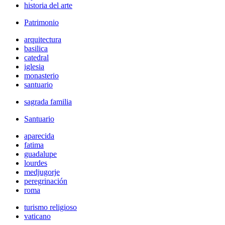
historia del arte
Patrimonio
arquitectura
basilica
catedral
iglesia
monasterio
santuario
sagrada familia
Santuario
aparecida
fatima
guadalupe
lourdes
medjugorje
peregrinación
roma
turismo religioso
vaticano