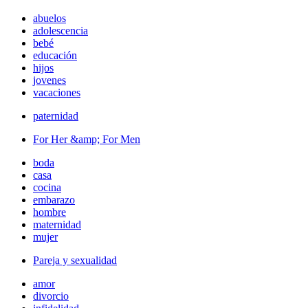
abuelos
adolescencia
bebé
educación
hijos
jovenes
vacaciones
paternidad
For Her &amp; For Men
boda
casa
cocina
embarazo
hombre
maternidad
mujer
Pareja y sexualidad
amor
divorcio