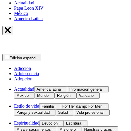
Actualidad
Papa Leon XIV
México
América Latina
Edición
español
Adiccion
Adolescencia
Adopción
Actualidad
America latina
Información general
Mexico
Mundo
Religión
Vaticano
Estilo de vida
Familia
For Her &amp; For Men
Pareja y sexualidad
Salud
Vida profesional
Espiritualidad
Devocion
Escritura
Misa y sacramentos
Misionero
Nuestras cruces