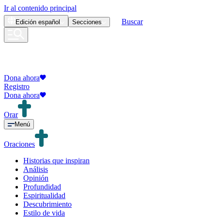
Ir al contenido principal
Buscar
Edición
español
Secciones
Dona ahora
Registro
Dona ahora
Orar
Menú
Oraciones
Historias que inspiran
Análisis
Opinión
Profundidad
Espiritualidad
Descubrimiento
Estilo de vida