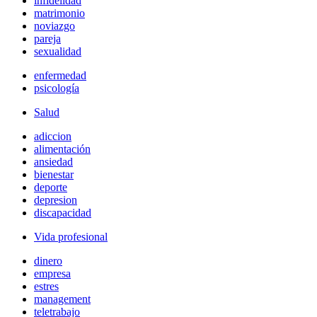
infidelidad
matrimonio
noviazgo
pareja
sexualidad
enfermedad
psicología
Salud
adiccion
alimentación
ansiedad
bienestar
deporte
depresion
discapacidad
Vida profesional
dinero
empresa
estres
management
teletrabajo