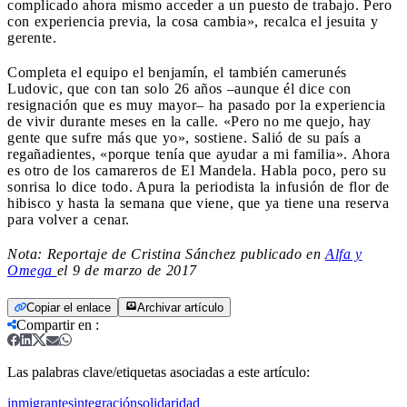
complicado ahora mismo acceder a un puesto de trabajo. Pero
con experiencia previa, la cosa cambia», recalca el jesuita y
gerente.
Completa el equipo el benjamín, el también camerunés
Ludovic, que con tan solo 26 años –aunque él dice con
resignación que es muy mayor– ha pasado por la experiencia
de vivir durante meses en la calle. «Pero no me quejo, hay
gente que sufre más que yo», sostiene. Salió de su país a
regañadientes, «porque tenía que ayudar a mi familia». Ahora
es otro de los camareros de El Mandela. Habla poco, pero su
sonrisa lo dice todo. Apura la periodista la infusión de flor de
hibisco y hasta la semana que viene, que ya tiene una reserva
para volver a cenar.
Nota: Reportaje de Cristina Sánchez publicado en
Alfa y
Omega
el 9 de marzo de 2017
Copiar el enlace
Archivar artículo
Compartir en
:
Las palabras clave/etiquetas asociadas a este artículo:
inmigrantes
integración
solidaridad