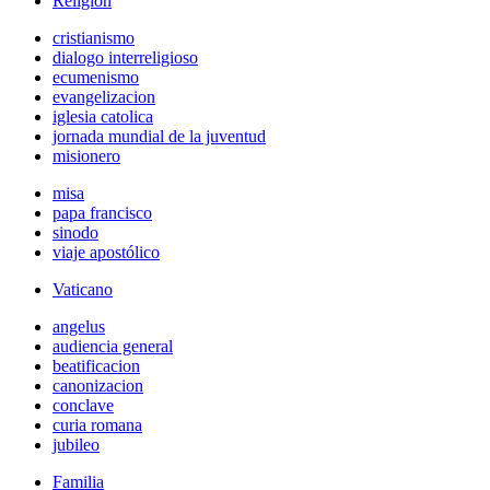
Religión
cristianismo
dialogo interreligioso
ecumenismo
evangelizacion
iglesia catolica
jornada mundial de la juventud
misionero
misa
papa francisco
sinodo
viaje apostólico
Vaticano
angelus
audiencia general
beatificacion
canonizacion
conclave
curia romana
jubileo
Familia