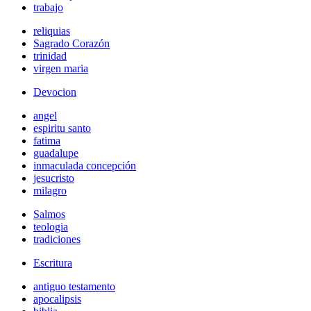
trabajo
reliquias
Sagrado Corazón
trinidad
virgen maria
Devocion
angel
espiritu santo
fatima
guadalupe
inmaculada concepción
jesucristo
milagro
Salmos
teologia
tradiciones
Escritura
antiguo testamento
apocalipsis