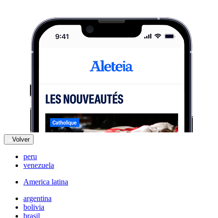
Volver
peru
venezuela
America latina
argentina
bolivia
brasil