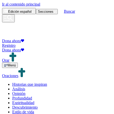
Ir al contenido principal
Buscar
Edición
español
Secciones
Dona ahora
Registro
Dona ahora
Orar
Menú
Oraciones
Historias que inspiran
Análisis
Opinión
Profundidad
Espiritualidad
Descubrimiento
Estilo de vida