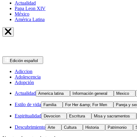
Actualidad
Papa Leon XIV
México
América Latina
Edición
español
Adiccion
Adolescencia
Adopción
Actualidad
America latina
Información general
Mexico
Estilo de vida
Familia
For Her &amp; For Men
Pareja y se
Espiritualidad
Devocion
Escritura
Misa y sacramentos
Descubrimiento
Arte
Cultura
Historia
Patrimonio