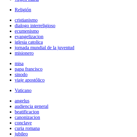
Religión
cristianismo
dialogo interreligioso
ecumenismo
evangelizacion
iglesia catolica
jornada mundial de la juventud
misionero
misa
papa francisco
sinodo
viaje apostólico
Vaticano
angelus
audiencia general
beatificacion
canonizacion
conclave
curia romana
jubileo