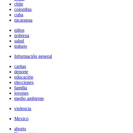
chile
colombia
cuba
nicaragua
niños
pobreza
salud
trabajo
Información general
caritas
deporte
educación
elecciones
familia
jovenes
medio ambiente
violencia
Mexico
aborto