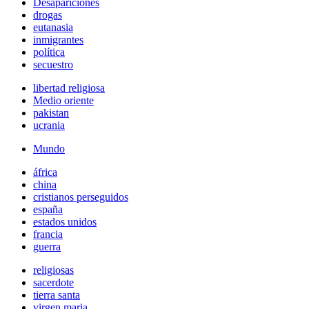
Desapariciones
drogas
eutanasia
inmigrantes
política
secuestro
libertad religiosa
Medio oriente
pakistan
ucrania
Mundo
áfrica
china
cristianos perseguidos
españa
estados unidos
francia
guerra
religiosas
sacerdote
tierra santa
virgen maria