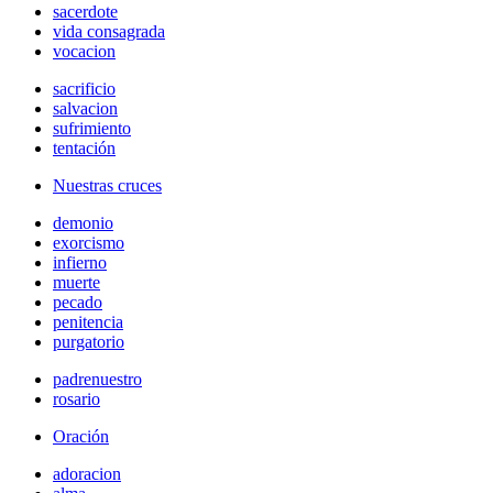
sacerdote
vida consagrada
vocacion
sacrificio
salvacion
sufrimiento
tentación
Nuestras cruces
demonio
exorcismo
infierno
muerte
pecado
penitencia
purgatorio
padrenuestro
rosario
Oración
adoracion