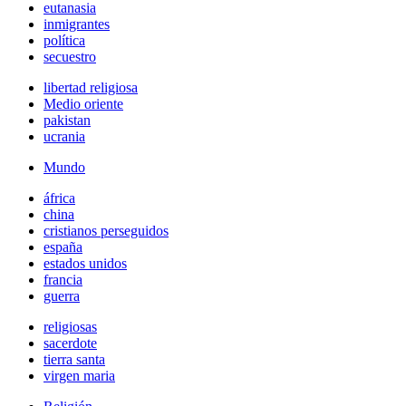
eutanasia
inmigrantes
política
secuestro
libertad religiosa
Medio oriente
pakistan
ucrania
Mundo
áfrica
china
cristianos perseguidos
españa
estados unidos
francia
guerra
religiosas
sacerdote
tierra santa
virgen maria