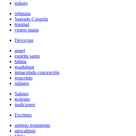
trabajo
reliquias
Sagrado Corazón
trinidad
virgen maria
Devocion
angel
espiritu santo
fatima
guadalupe
inmaculada concepción
jesucristo
milagro
Salmos
teologia
tradiciones
Escritura
antiguo testamento
apocalipsis