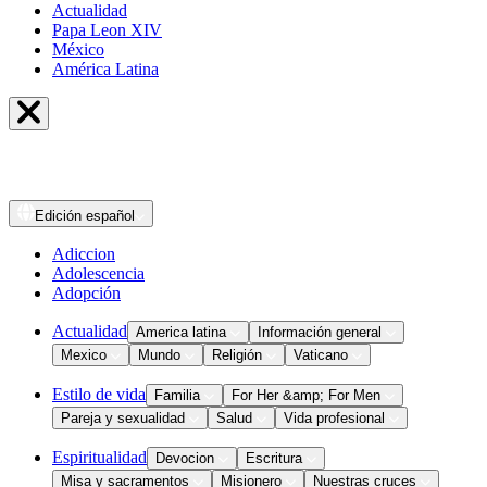
Actualidad
Papa Leon XIV
México
América Latina
Edición
español
Adiccion
Adolescencia
Adopción
Actualidad
America latina
Información general
Mexico
Mundo
Religión
Vaticano
Estilo de vida
Familia
For Her &amp; For Men
Pareja y sexualidad
Salud
Vida profesional
Espiritualidad
Devocion
Escritura
Misa y sacramentos
Misionero
Nuestras cruces