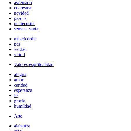
ascension
cuaresma
navidad
pascua
pentecostes
semana santa
misericordia
paz
verdad
virtud
Valores espiritualidad
alegria
amor
caridad
esperanza
fe
gracia
humildad
Arte
alabanza