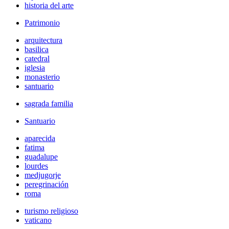
historia del arte
Patrimonio
arquitectura
basilica
catedral
iglesia
monasterio
santuario
sagrada familia
Santuario
aparecida
fatima
guadalupe
lourdes
medjugorje
peregrinación
roma
turismo religioso
vaticano