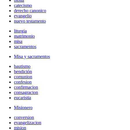
biblia
catecismo
derecho canonico
evangelio
nuevo testamento
liturgia
matrimonio
misa
sacramentos
Misa y sacramentos
bautismo
bendición
comunion
confesion
confirmacion
consagracion
eucaristia
Misionero
conversion
evangelizacion
mision