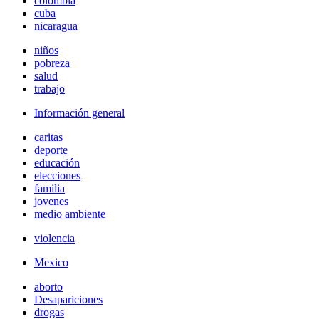
colombia
cuba
nicaragua
niños
pobreza
salud
trabajo
Información general
caritas
deporte
educación
elecciones
familia
jovenes
medio ambiente
violencia
Mexico
aborto
Desapariciones
drogas