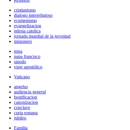
Religión
cristianismo
dialogo interreligioso
ecumenismo
evangelizacion
iglesia catolica
jornada mundial de la juventud
misionero
misa
papa francisco
sinodo
viaje apostólico
Vaticano
angelus
audiencia general
beatificacion
canonizacion
conclave
curia romana
jubileo
Familia