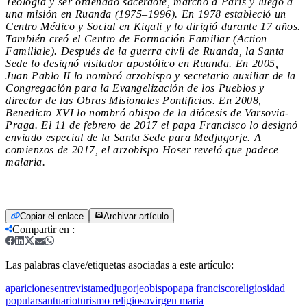
Teología y ser ordenado sacerdote, marchó a París y luego a
una misión en Ruanda (1975–1996). En 1978 estableció un
Centro Médico y Social en Kigali y lo dirigió durante 17 años.
También creó el Centro de Formación Familiar (Action
Familiale). Después de la guerra civil de Ruanda, la Santa
Sede lo designó visitador apostólico en Ruanda. En 2005,
Juan Pablo II lo nombró arzobispo y secretario auxiliar de la
Congregación para la Evangelización de los Pueblos y
director de las Obras Misionales Pontificias. En 2008,
Benedicto XVI lo nombró obispo de la diócesis de Varsovia-
Praga. El 11 de febrero de 2017 el papa Francisco lo designó
enviado especial de la Santa Sede para Medjugorje. A
comienzos de 2017, el arzobispo Hoser reveló que padece
malaria.
Copiar el enlace
Archivar artículo
Compartir en
:
Las palabras clave/etiquetas asociadas a este artículo:
apariciones
entrevista
medjugorje
obispo
papa francisco
religiosidad
popular
santuario
turismo religioso
virgen maria