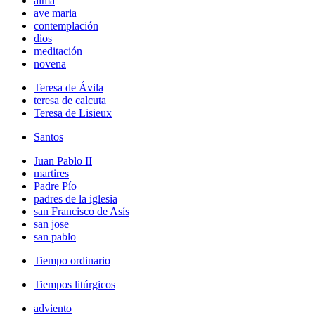
alma
ave maria
contemplación
dios
meditación
novena
Teresa de Ávila
teresa de calcuta
Teresa de Lisieux
Santos
Juan Pablo II
martires
Padre Pío
padres de la iglesia
san Francisco de Asís
san jose
san pablo
Tiempo ordinario
Tiempos litúrgicos
adviento