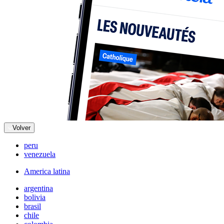
Volver
peru
venezuela
America latina
argentina
bolivia
brasil
chile