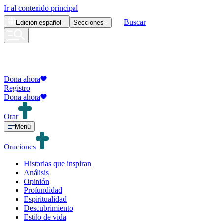
Ir al contenido principal
Buscar
Edición
español
Secciones
Dona ahora
Registro
Dona ahora
Orar
Menú
Oraciones
Historias que inspiran
Análisis
Opinión
Profundidad
Espiritualidad
Descubrimiento
Estilo de vida