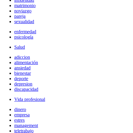
infidelidad
matrimonio
noviazgo
pareja
sexualidad
enfermedad
psicología
Salud
adiccion
alimentación
ansiedad
bienestar
deporte
depresion
discapacidad
Vida profesional
dinero
empresa
estres
management
teletrabajo