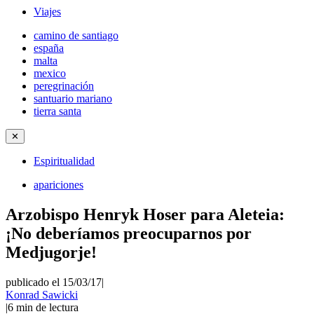
Viajes
camino de santiago
españa
malta
mexico
peregrinación
santuario mariano
tierra santa
✕
Espiritualidad
apariciones
Arzobispo Henryk Hoser para Aleteia:
¡No deberíamos preocuparnos por
Medjugorje!
publicado el 15/03/17
|
Konrad Sawicki
|
6
min de lectura