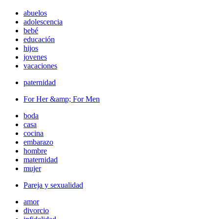
abuelos
adolescencia
bebé
educación
hijos
jovenes
vacaciones
paternidad
For Her &amp; For Men
boda
casa
cocina
embarazo
hombre
maternidad
mujer
Pareja y sexualidad
amor
divorcio