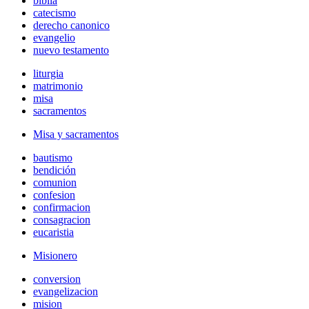
biblia
catecismo
derecho canonico
evangelio
nuevo testamento
liturgia
matrimonio
misa
sacramentos
Misa y sacramentos
bautismo
bendición
comunion
confesion
confirmacion
consagracion
eucaristia
Misionero
conversion
evangelizacion
mision