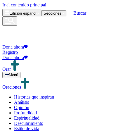
Ir al contenido principal
Buscar
Edición
español
Secciones
Dona ahora
Registro
Dona ahora
Orar
Menú
Oraciones
Historias que inspiran
Análisis
Opinión
Profundidad
Espiritualidad
Descubrimiento
Estilo de vida