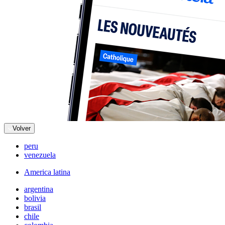
Volver
peru
venezuela
America latina
argentina
bolivia
brasil
chile