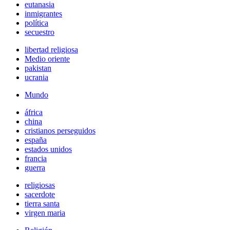
eutanasia
inmigrantes
política
secuestro
libertad religiosa
Medio oriente
pakistan
ucrania
Mundo
áfrica
china
cristianos perseguidos
españa
estados unidos
francia
guerra
religiosas
sacerdote
tierra santa
virgen maria