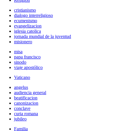
Religión
cristianismo
dialogo interreligioso
ecumenismo
evangelizacion
iglesia catolica
jornada mundial de la juventud
misionero
misa
papa francisco
sinodo
viaje apostólico
Vaticano
angelus
audiencia general
beatificacion
canonizacion
conclave
curia romana
jubileo
Familia