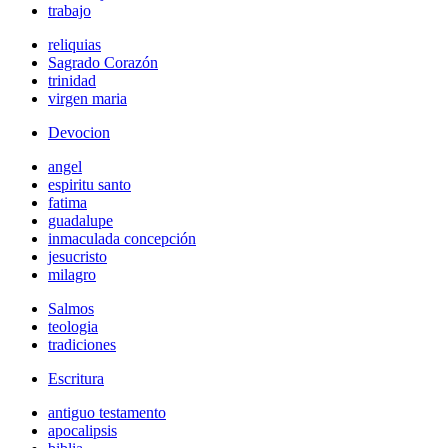
trabajo
reliquias
Sagrado Corazón
trinidad
virgen maria
Devocion
angel
espiritu santo
fatima
guadalupe
inmaculada concepción
jesucristo
milagro
Salmos
teologia
tradiciones
Escritura
antiguo testamento
apocalipsis