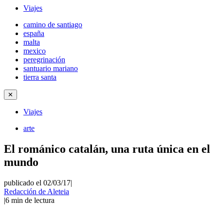
Viajes
camino de santiago
españa
malta
mexico
peregrinación
santuario mariano
tierra santa
✕
Viajes
arte
El románico catalán, una ruta única en el
mundo
publicado el 02/03/17
|
Redacción de Aleteia
|
6
min de lectura