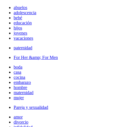
abuelos
adolescencia
bebé
educación
hijos
jovenes
vacaciones
paternidad
For Her &amp; For Men
boda
casa
cocina
embarazo
hombre
maternidad
mujer
Pareja y sexualidad
amor
divorcio