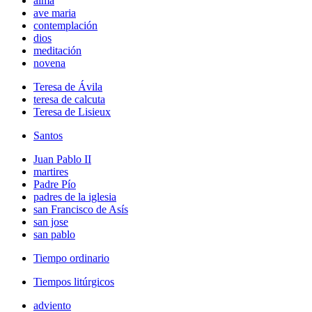
alma
ave maria
contemplación
dios
meditación
novena
Teresa de Ávila
teresa de calcuta
Teresa de Lisieux
Santos
Juan Pablo II
martires
Padre Pío
padres de la iglesia
san Francisco de Asís
san jose
san pablo
Tiempo ordinario
Tiempos litúrgicos
adviento