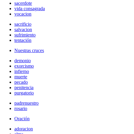
sacerdote
vida consagrada
vocacion
sacrificio
salvacion
sufrimiento
tentación
Nuestras cruces
demonio
exorcismo
infierno
muerte
pecado
penitencia
purgatorio
padrenuestro
rosario
Oración
adoracion