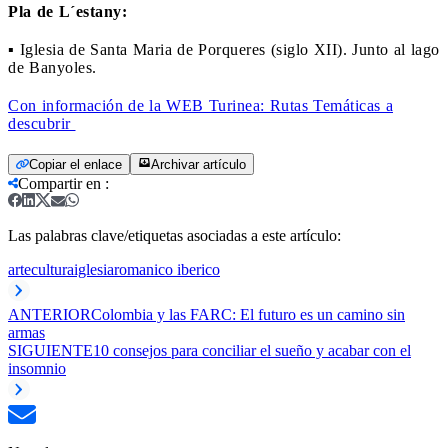
Pla de L´estany:
▪ Iglesia de Santa Maria de Porqueres (siglo XII). Junto al lago
de Banyoles.
Con información de la WEB Turinea: Rutas Temáticas a
descubrir
Copiar el enlace
Archivar artículo
Compartir en
:
Las palabras clave/etiquetas asociadas a este artículo:
arte
cultura
iglesia
romanico iberico
ANTERIOR
Colombia y las FARC: El futuro es un camino sin
armas
SIGUIENTE
10 consejos para conciliar el sueño y acabar con el
insomnio