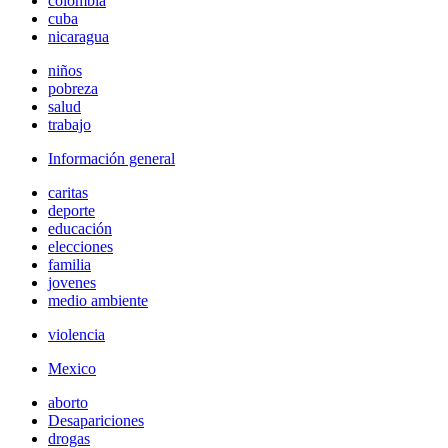
colombia
cuba
nicaragua
niños
pobreza
salud
trabajo
Información general
caritas
deporte
educación
elecciones
familia
jovenes
medio ambiente
violencia
Mexico
aborto
Desapariciones
drogas