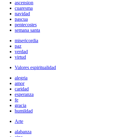
ascension
cuaresma
navidad
pascua
pentecostes
semana santa
misericordia
paz
verdad
virtud
Valores espiritualidad
alegria
amor
caridad
esperanza
fe
gracia
humildad
Arte
alabanza