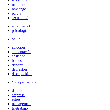
infidelidad
matrimonio
noviazgo
pareja
sexualidad
enfermedad
psicología
Salud
adiccion
alimentación
ansiedad
bienestar
deporte
depresion
discapacidad
Vida profesional
dinero
empresa
estres
management
teletrabajo