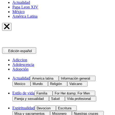
Actualidad
Papa Leon XIV
México
América Latina
Edición
español
Adiccion
Adolescencia
Adopción
Actualidad
America latina
Información general
Mexico
Mundo
Religión
Vaticano
Estilo de vida
Familia
For Her &amp; For Men
Pareja y sexualidad
Salud
Vida profesional
Espiritualidad
Devocion
Escritura
Misa y sacramentos
Misionero
Nuestras cruces