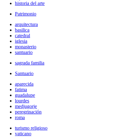
historia del arte
Patrimonio
arquitectura
basilica
catedral
iglesia
monasterio
santuario
sagrada familia
Santuario
aparecida
fatima
guadalupe
lourdes
medjugorje
peregrinación
roma
turismo religioso
vaticano