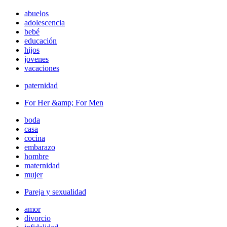
abuelos
adolescencia
bebé
educación
hijos
jovenes
vacaciones
paternidad
For Her &amp; For Men
boda
casa
cocina
embarazo
hombre
maternidad
mujer
Pareja y sexualidad
amor
divorcio