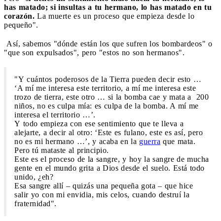
has matado; si insultas a tu hermano, lo has matado en tu
corazón.
La muerte es un proceso que empieza desde lo
pequeño".
Así, sabemos "dónde están los que sufren los bombardeos" o
"que son expulsados", pero "estos no son hermanos".
"Y cuántos poderosos de la Tierra pueden decir esto …
‘A mí me interesa este territorio, a mí me interesa este
trozo de tierra, este otro … si la bomba cae y mata a 200
niños, no es culpa mía: es culpa de la bomba. A mí me
interesa el territorio …’.
Y todo empieza con ese sentimiento que te lleva a
alejarte, a decir al otro: ‘Este es fulano, este es así, pero
no es mi hermano …’, y acaba en la
guerra
que mata.
Pero tú mataste al principio.
Este es el proceso de la sangre, y hoy la sangre de mucha
gente en el mundo grita a Dios desde el suelo. Está todo
unido, ¿eh?
Esa sangre allí – quizás una pequeña gota – que hice
salir yo con mi envidia, mis celos, cuando destruí la
fraternidad".