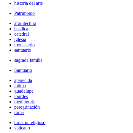
historia del arte
Patrimonio
arquitectura
basilica
catedral
iglesia
monasterio
santuario
sagrada familia
Santuario
aparecida
fatima
guadalupe
lourdes
medjugorje
peregrinación
roma
turismo religioso
vaticano