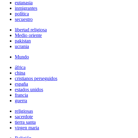
eutanasia
inmigrantes
política
secuestro
libertad religiosa
Medio oriente
pakistan
ucrania
Mundo
áfrica
china
cristianos perseguidos
españa
estados unidos
francia
guerra
religiosas
sacerdote
tierra santa
virgen maria