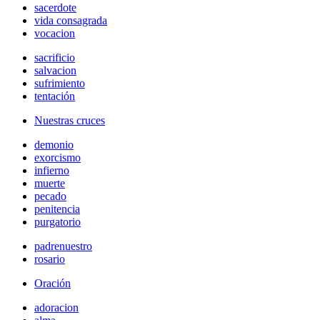
sacerdote
vida consagrada
vocacion
sacrificio
salvacion
sufrimiento
tentación
Nuestras cruces
demonio
exorcismo
infierno
muerte
pecado
penitencia
purgatorio
padrenuestro
rosario
Oración
adoracion