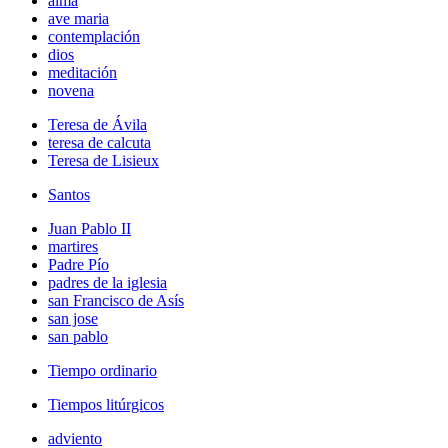
alma
ave maria
contemplación
dios
meditación
novena
Teresa de Ávila
teresa de calcuta
Teresa de Lisieux
Santos
Juan Pablo II
martires
Padre Pío
padres de la iglesia
san Francisco de Asís
san jose
san pablo
Tiempo ordinario
Tiempos litúrgicos
adviento