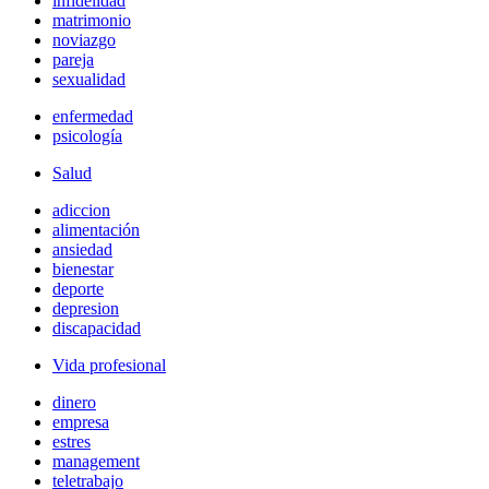
infidelidad
matrimonio
noviazgo
pareja
sexualidad
enfermedad
psicología
Salud
adiccion
alimentación
ansiedad
bienestar
deporte
depresion
discapacidad
Vida profesional
dinero
empresa
estres
management
teletrabajo