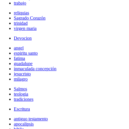
trabajo
reliquias
Sagrado Corazón
trinidad
virgen maria
Devocion
angel
espiritu santo
fatima
guadalupe
inmaculada concepción
jesucristo
milagro
Salmos
teologia
tradiciones
Escritura
antiguo testamento
apocalipsis