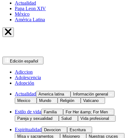
Actualidad
Papa Leon XIV
México
América Latina
Edición
español
Adiccion
Adolescencia
Adopción
Actualidad
America latina
Información general
Mexico
Mundo
Religión
Vaticano
Estilo de vida
Familia
For Her &amp; For Men
Pareja y sexualidad
Salud
Vida profesional
Espiritualidad
Devocion
Escritura
Misa y sacramentos
Misionero
Nuestras cruces