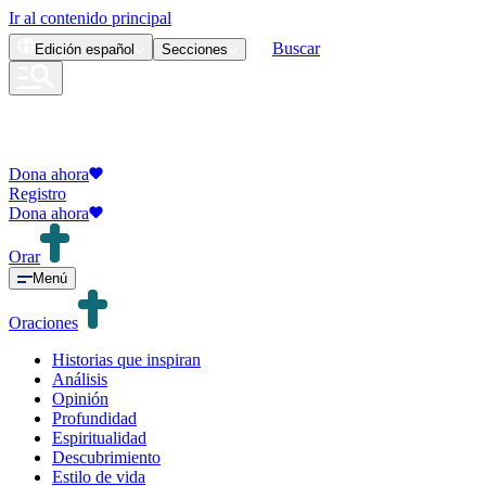
Ir al contenido principal
Buscar
Edición
español
Secciones
Dona ahora
Registro
Dona ahora
Orar
Menú
Oraciones
Historias que inspiran
Análisis
Opinión
Profundidad
Espiritualidad
Descubrimiento
Estilo de vida