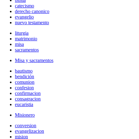
biblia
catecismo
derecho canonico
evangelio
nuevo testamento
liturgia
matrimonio
misa
sacramentos
Misa y sacramentos
bautismo
bendición
comunion
confesion
confirmacion
consagracion
eucaristia
Misionero
conversion
evangelizacion
mision