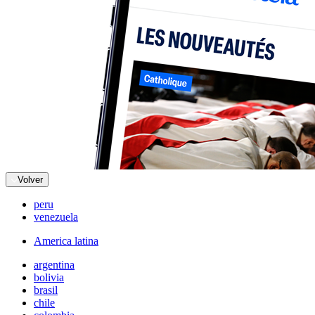
Volver
peru
venezuela
America latina
argentina
bolivia
brasil
chile