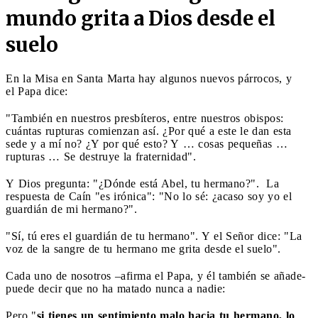
mundo grita a Dios desde el
suelo
En la Misa en Santa Marta hay algunos nuevos párrocos, y
el Papa dice:
"También en nuestros presbíteros, entre nuestros obispos:
cuántas rupturas comienzan así. ¿Por qué a este le dan esta
sede y a mí no? ¿Y por qué esto? Y … cosas pequeñas …
rupturas … Se destruye la fraternidad".
Y Dios pregunta: "¿Dónde está Abel, tu hermano?". La
respuesta de Caín "es irónica": "No lo sé: ¿acaso soy yo el
guardián de mi hermano?".
"Sí, tú eres el guardián de tu hermano". Y el Señor dice: "La
voz de la sangre de tu hermano me grita desde el suelo".
Cada uno de nosotros –afirma el Papa, y él también se añade-
puede decir que no ha matado nunca a nadie:
Pero "
si tienes un sentimiento malo hacia tu hermano, lo