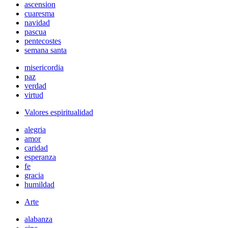
ascension
cuaresma
navidad
pascua
pentecostes
semana santa
misericordia
paz
verdad
virtud
Valores espiritualidad
alegria
amor
caridad
esperanza
fe
gracia
humildad
Arte
alabanza