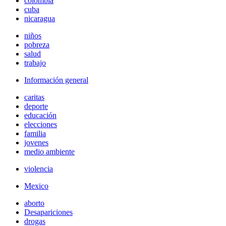
colombia
cuba
nicaragua
niños
pobreza
salud
trabajo
Información general
caritas
deporte
educación
elecciones
familia
jovenes
medio ambiente
violencia
Mexico
aborto
Desapariciones
drogas