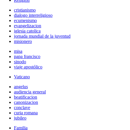
Religión
cristianismo
dialogo interreligioso
ecumenismo
evangelizacion
iglesia catolica
jornada mundial de la juventud
misionero
misa
papa francisco
sinodo
viaje apostólico
Vaticano
angelus
audiencia general
beatificacion
canonizacion
conclave
curia romana
jubileo
Familia