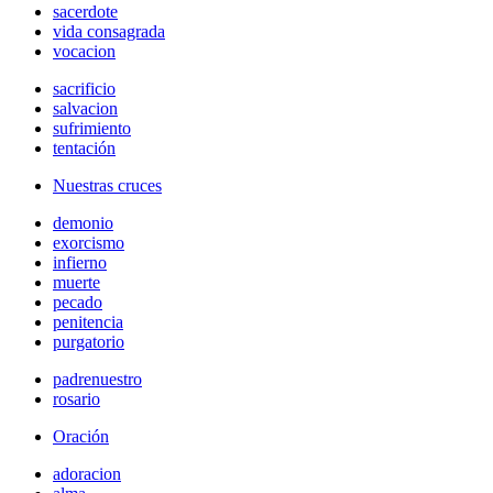
sacerdote
vida consagrada
vocacion
sacrificio
salvacion
sufrimiento
tentación
Nuestras cruces
demonio
exorcismo
infierno
muerte
pecado
penitencia
purgatorio
padrenuestro
rosario
Oración
adoracion