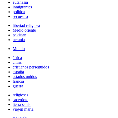
eutanasia
inmigrantes
política
secuestro
libertad religiosa
Medio oriente
pakistan
ucrania
Mundo
áfrica
china
cristianos perseguidos
españa
estados unidos
francia
guerra
religiosas
sacerdote
tierra santa
virgen maria