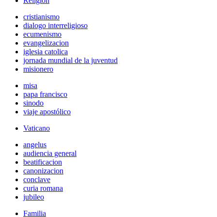
Religión
cristianismo
dialogo interreligioso
ecumenismo
evangelizacion
iglesia catolica
jornada mundial de la juventud
misionero
misa
papa francisco
sinodo
viaje apostólico
Vaticano
angelus
audiencia general
beatificacion
canonizacion
conclave
curia romana
jubileo
Familia