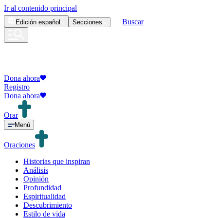
Ir al contenido principal
Buscar
Edición
español
Secciones
Dona ahora
Registro
Dona ahora
Orar
Menú
Oraciones
Historias que inspiran
Análisis
Opinión
Profundidad
Espiritualidad
Descubrimiento
Estilo de vida