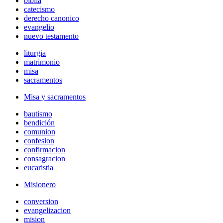
biblia
catecismo
derecho canonico
evangelio
nuevo testamento
liturgia
matrimonio
misa
sacramentos
Misa y sacramentos
bautismo
bendición
comunion
confesion
confirmacion
consagracion
eucaristia
Misionero
conversion
evangelizacion
mision