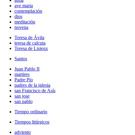
alma
ave maria
contemplación
dios
meditación
novena
Teresa de Ávila
teresa de calcuta
Teresa de Lisieux
Santos
Juan Pablo II
martires
Padre Pío
padres de la iglesia
san Francisco de Asís
san jose
san pablo
Tiempo ordinario
Tiempos litúrgicos
adviento