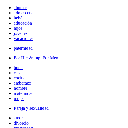
abuelos
adolescencia
bebé
educación
hijos
jovenes
vacaciones
paternidad
For Her &amp; For Men
boda
casa
cocina
embarazo
hombre
maternidad
mujer
Pareja y sexualidad
amor
divorcio