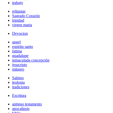
trabajo
reliquias
Sagrado Corazón
trinidad
virgen maria
Devocion
angel
espiritu santo
fatima
guadalupe
inmaculada concepción
jesucristo
milagro
Salmos
teologia
tradiciones
Escritura
antiguo testamento
apocalipsis