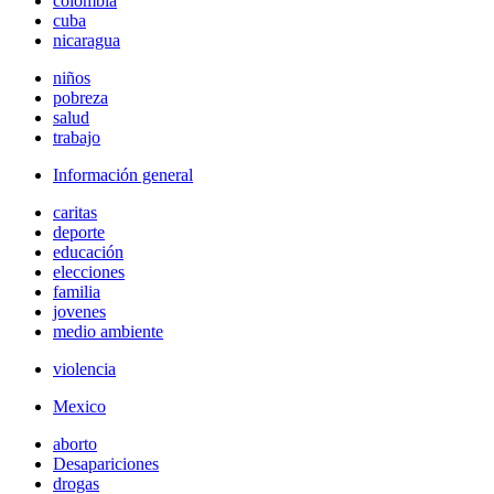
colombia
cuba
nicaragua
niños
pobreza
salud
trabajo
Información general
caritas
deporte
educación
elecciones
familia
jovenes
medio ambiente
violencia
Mexico
aborto
Desapariciones
drogas