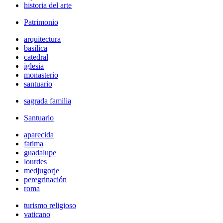
historia del arte
Patrimonio
arquitectura
basilica
catedral
iglesia
monasterio
santuario
sagrada familia
Santuario
aparecida
fatima
guadalupe
lourdes
medjugorje
peregrinación
roma
turismo religioso
vaticano