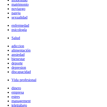
infidelidad
matrimonio
noviazgo
pareja
sexualidad
enfermedad
psicología
Salud
adiccion
alimentación
ansiedad
bienestar
deporte
depresion
discapacidad
Vida profesional
dinero
empresa
estres
management
teletrabajo