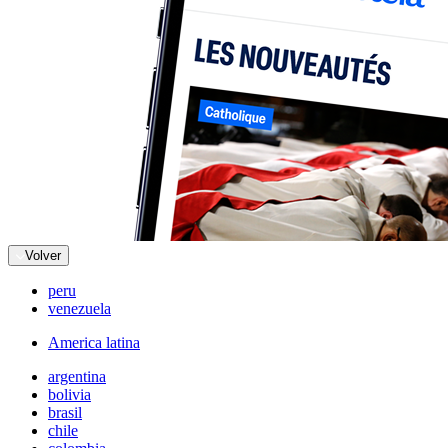
Volver
peru
venezuela
America latina
argentina
bolivia
brasil
chile