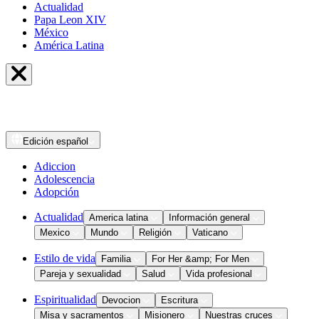
Actualidad
Papa Leon XIV
México
América Latina
Edición
español
Adiccion
Adolescencia
Adopción
Actualidad
America latina
Información general
Mexico
Mundo
Religión
Vaticano
Estilo de vida
Familia
For Her &amp; For Men
Pareja y sexualidad
Salud
Vida profesional
Espiritualidad
Devocion
Escritura
Misa y sacramentos
Misionero
Nuestras cruces