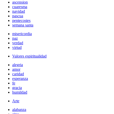
ascension
cuaresma
navidad
pascua
pentecostes
semana santa
misericordia
paz
verdad
virtud
Valores espiritualidad
alegria
amor
caridad
esperanza
fe
gracia
humildad
Arte
alabanza