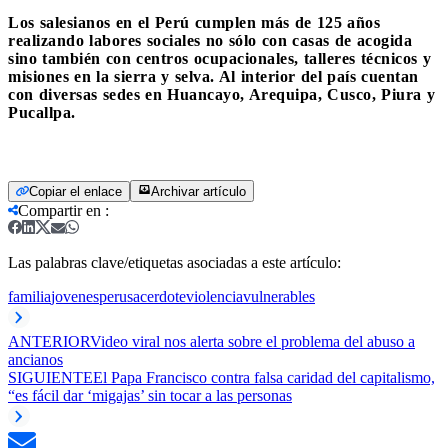
Los salesianos en el Perú cumplen más de 125 años
realizando labores sociales no sólo con casas de acogida
sino también con centros ocupacionales, talleres técnicos y
misiones en la sierra y selva. Al interior del país cuentan
con diversas sedes en Huancayo, Arequipa, Cusco, Piura y
Pucallpa.
Copiar el enlace
Archivar artículo
Compartir en
:
Las palabras clave/etiquetas asociadas a este artículo:
familia
jovenes
peru
sacerdote
violencia
vulnerables
ANTERIOR
Video viral nos alerta sobre el problema del abuso a
ancianos
SIGUIENTE
El Papa Francisco contra falsa caridad del capitalismo,
“es fácil dar ‘migajas’ sin tocar a las personas