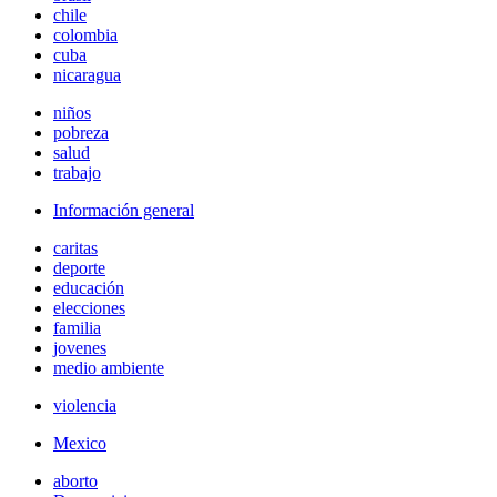
chile
colombia
cuba
nicaragua
niños
pobreza
salud
trabajo
Información general
caritas
deporte
educación
elecciones
familia
jovenes
medio ambiente
violencia
Mexico
aborto