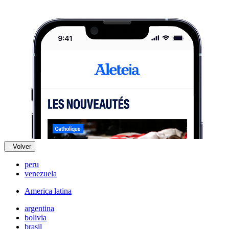
Volver
peru
venezuela
America latina
argentina
bolivia
brasil