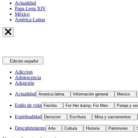
Actualidad
Papa Leon XIV
México
América Latina
Edición
español
Adiccion
Adolescencia
Adopción
Actualidad
America latina
Información general
Mexico
Estilo de vida
Familia
For Her &amp; For Men
Pareja y se
Espiritualidad
Devocion
Escritura
Misa y sacramentos
Descubrimiento
Arte
Cultura
Historia
Patrimonio