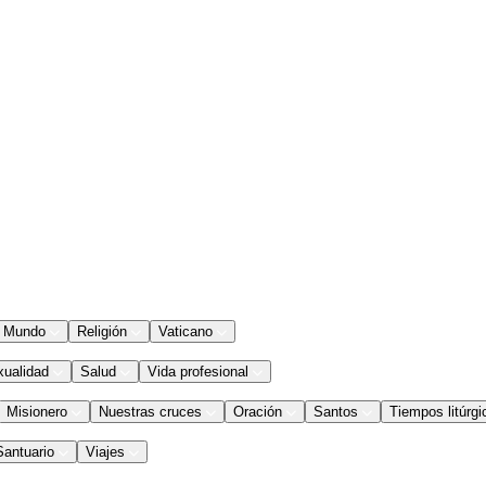
Mundo
Religión
Vaticano
xualidad
Salud
Vida profesional
Misionero
Nuestras cruces
Oración
Santos
Tiempos litúrgi
Santuario
Viajes