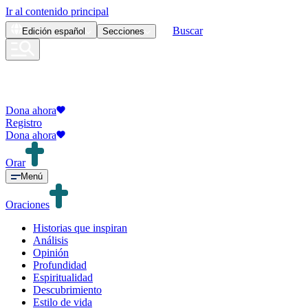
Ir al contenido principal
Buscar
Edición
español
Secciones
Dona ahora
Registro
Dona ahora
Orar
Menú
Oraciones
Historias que inspiran
Análisis
Opinión
Profundidad
Espiritualidad
Descubrimiento
Estilo de vida