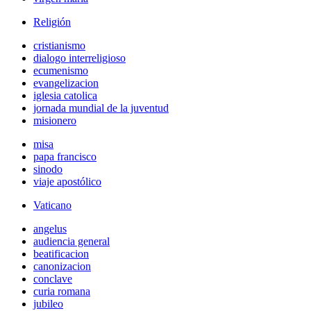
Religión
cristianismo
dialogo interreligioso
ecumenismo
evangelizacion
iglesia catolica
jornada mundial de la juventud
misionero
misa
papa francisco
sinodo
viaje apostólico
Vaticano
angelus
audiencia general
beatificacion
canonizacion
conclave
curia romana
jubileo