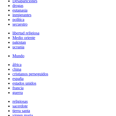
Desapariciones
drogas
eutanasia
inmigrantes
política
secuestro
libertad religiosa
Medio oriente
pakistan
ucrania
Mundo
áfrica
china
cristianos perseguidos
españa
estados unidos
francia
guerra
religiosas
sacerdote
tierra santa
virgen maria