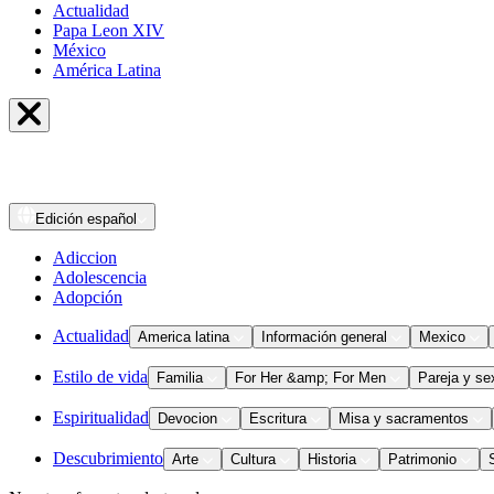
Actualidad
Papa Leon XIV
México
América Latina
Edición
español
Adiccion
Adolescencia
Adopción
Actualidad
America latina
Información general
Mexico
Estilo de vida
Familia
For Her &amp; For Men
Pareja y se
Espiritualidad
Devocion
Escritura
Misa y sacramentos
Descubrimiento
Arte
Cultura
Historia
Patrimonio