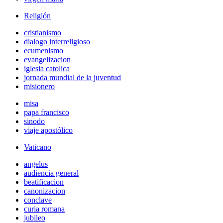
Religión
cristianismo
dialogo interreligioso
ecumenismo
evangelizacion
iglesia catolica
jornada mundial de la juventud
misionero
misa
papa francisco
sinodo
viaje apostólico
Vaticano
angelus
audiencia general
beatificacion
canonizacion
conclave
curia romana
jubileo