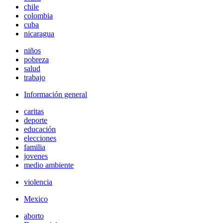
chile
colombia
cuba
nicaragua
niños
pobreza
salud
trabajo
Información general
caritas
deporte
educación
elecciones
familia
jovenes
medio ambiente
violencia
Mexico
aborto