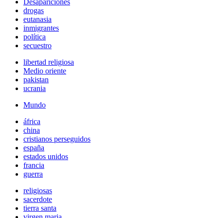
Desapariciones
drogas
eutanasia
inmigrantes
política
secuestro
libertad religiosa
Medio oriente
pakistan
ucrania
Mundo
áfrica
china
cristianos perseguidos
españa
estados unidos
francia
guerra
religiosas
sacerdote
tierra santa
virgen maria