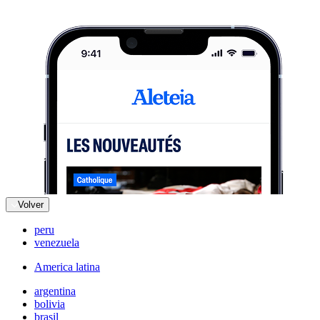
Volver
peru
venezuela
America latina
argentina
bolivia
brasil