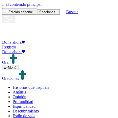
Ir al contenido principal
Buscar
Edición
español
Secciones
Dona ahora
Registro
Dona ahora
Orar
Menú
Oraciones
Historias que inspiran
Análisis
Opinión
Profundidad
Espiritualidad
Descubrimiento
Estilo de vida