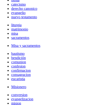
biblia
catecismo
derecho canonico
evangelio
nuevo testamento
liturgia
matrimonio
misa
sacramentos
Misa y sacramentos
bautismo
bendición
comunion
confesion
confirmacion
consagracion
eucaristia
Misionero
conversion
evangelizacion
mision