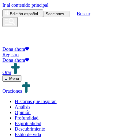
Ir al contenido principal
Buscar
Edición
español
Secciones
Dona ahora
Registro
Dona ahora
Orar
Menú
Oraciones
Historias que inspiran
Análisis
Opinión
Profundidad
Espiritualidad
Descubrimiento
Estilo de vida