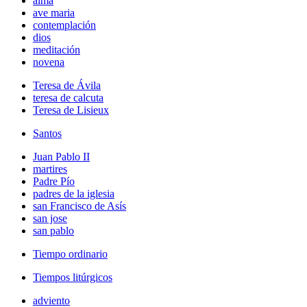
alma
ave maria
contemplación
dios
meditación
novena
Teresa de Ávila
teresa de calcuta
Teresa de Lisieux
Santos
Juan Pablo II
martires
Padre Pío
padres de la iglesia
san Francisco de Asís
san jose
san pablo
Tiempo ordinario
Tiempos litúrgicos
adviento