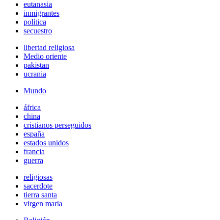
eutanasia
inmigrantes
política
secuestro
libertad religiosa
Medio oriente
pakistan
ucrania
Mundo
áfrica
china
cristianos perseguidos
españa
estados unidos
francia
guerra
religiosas
sacerdote
tierra santa
virgen maria