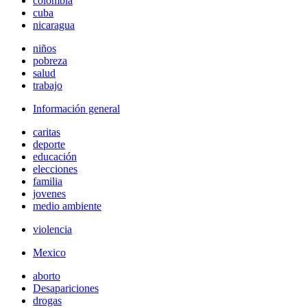
colombia
cuba
nicaragua
niños
pobreza
salud
trabajo
Información general
caritas
deporte
educación
elecciones
familia
jovenes
medio ambiente
violencia
Mexico
aborto
Desapariciones
drogas