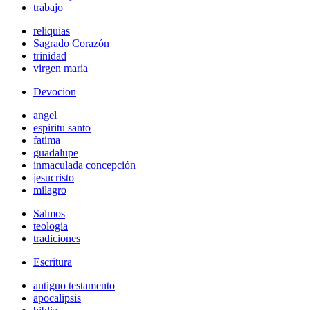
trabajo
reliquias
Sagrado Corazón
trinidad
virgen maria
Devocion
angel
espiritu santo
fatima
guadalupe
inmaculada concepción
jesucristo
milagro
Salmos
teologia
tradiciones
Escritura
antiguo testamento
apocalipsis