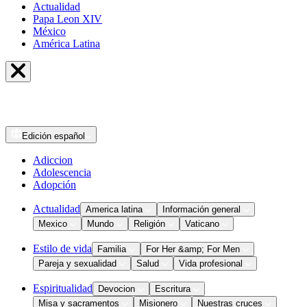
Actualidad
Papa Leon XIV
México
América Latina
Edición
español
Adiccion
Adolescencia
Adopción
Actualidad
America latina
Información general
Mexico
Mundo
Religión
Vaticano
Estilo de vida
Familia
For Her &amp; For Men
Pareja y sexualidad
Salud
Vida profesional
Espiritualidad
Devocion
Escritura
Misa y sacramentos
Misionero
Nuestras cruces