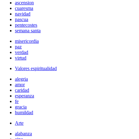
ascension
cuaresma
navidad
pascua
pentecostes
semana santa
misericordia
paz
verdad
virtud
Valores espiritualidad
alegria
amor
caridad
esperanza
fe
gracia
humildad
Arte
alabanza