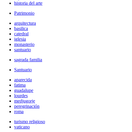
historia del arte
Patrimonio
arquitectura
basilica
catedral
iglesia
monasterio
santuario
sagrada familia
Santuario
aparecida
fatima
guadalupe
lourdes
medjugorje
peregrinación
roma
turismo religioso
vaticano