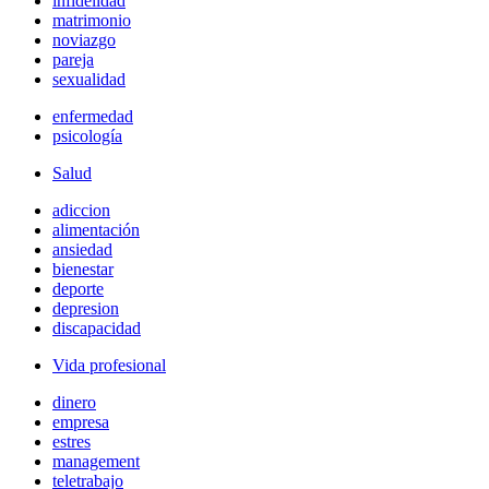
infidelidad
matrimonio
noviazgo
pareja
sexualidad
enfermedad
psicología
Salud
adiccion
alimentación
ansiedad
bienestar
deporte
depresion
discapacidad
Vida profesional
dinero
empresa
estres
management
teletrabajo