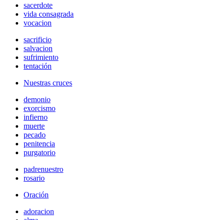
sacerdote
vida consagrada
vocacion
sacrificio
salvacion
sufrimiento
tentación
Nuestras cruces
demonio
exorcismo
infierno
muerte
pecado
penitencia
purgatorio
padrenuestro
rosario
Oración
adoracion