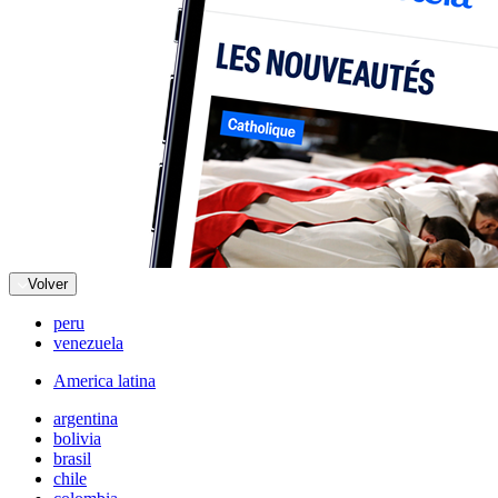
Volver
peru
venezuela
America latina
argentina
bolivia
brasil
chile