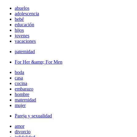
abuelos
adolescencia
bebé
educación
hijos
jovenes
vacaciones
paternidad
For Her &amp; For Men
boda
casa
cocina
embarazo
hombre
maternidad
mujer
Pareja y sexualidad
amor
divorcio