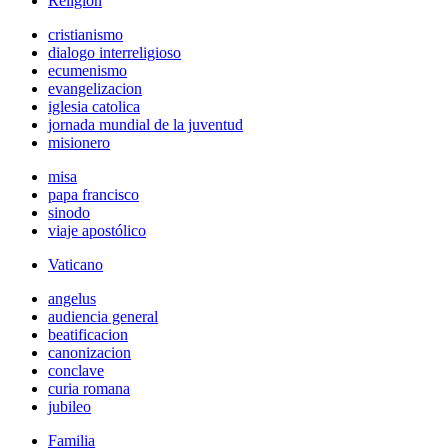
Religión
cristianismo
dialogo interreligioso
ecumenismo
evangelizacion
iglesia catolica
jornada mundial de la juventud
misionero
misa
papa francisco
sinodo
viaje apostólico
Vaticano
angelus
audiencia general
beatificacion
canonizacion
conclave
curia romana
jubileo
Familia