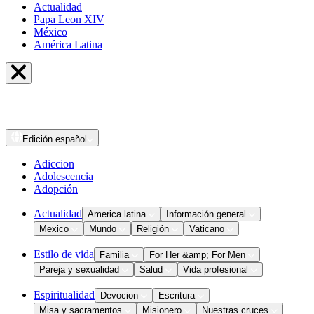
Actualidad
Papa Leon XIV
México
América Latina
Edición
español
Adiccion
Adolescencia
Adopción
Actualidad
America latina
Información general
Mexico
Mundo
Religión
Vaticano
Estilo de vida
Familia
For Her &amp; For Men
Pareja y sexualidad
Salud
Vida profesional
Espiritualidad
Devocion
Escritura
Misa y sacramentos
Misionero
Nuestras cruces