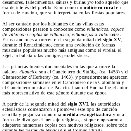
desamores, fallecimientos, sátiras y burlas y/o todo aquello que
era de interés del pueblo. Eran como un
noticiero rural
en
forma de canción, que se interpretaba en las fiestas populares.
Al ser cantado por los habitantes de las villas estas
composiciones pasaron a conocerse como
villancicos
,
coplas
de villanos
o
coplas de villancico
,
v
illancejos
o
villancetes
.
Estas canciones aparecen en la segunda mitad del
siglo XV
,
durante el Renacimiento, como una evolución de formas
musicales populares mucho más antiguas como el virelai, el
zéjel, la ballata o las cantigas paralelísticas.
Las primeras fuentes documentales en las que aparece la
palabra
villancico
son el Cancionero de Stúñiga (ca. 1458) y el
Chanssonier d’Herberay (ca. 1463), y posteriormente aparecen
composiciones similares en el Cancionero de la Colombina y
el Cancionero musical de Palacio. Juan del Encina fue el autor
más representativo de este género durante esa época.
A partir de la segunda mitad del
siglo XVI
, las autoridades
eclesiásticas comenzaron a promover este tipo de canción
sencilla y pegadiza como una
medida evangelizadora
y una
forma de divulgar el mensaje religioso, así que empezaron a
adaptarse numerosas coplas con motivos religiosos, sobre todo
durante las fiestas de Navidad y el Corpus Christi.