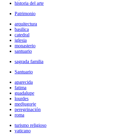
historia del arte
Patrimonio
arquitectura
basilica
catedral
iglesia
monasterio
santuario
sagrada familia
Santuario
aparecida
fatima
guadalupe
lourdes
medjugorje
peregrinación
roma
turismo religioso
vaticano