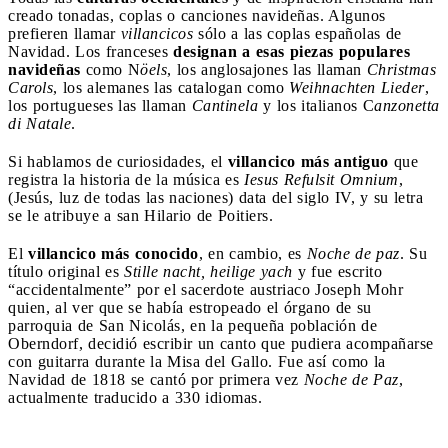
creado tonadas, coplas o canciones navideñas. Algunos
prefieren llamar
villancicos
sólo a las coplas españolas de
Navidad. Los franceses
designan a esas piezas populares
navideñas
como N
öels
, los anglosajones las llaman
Christmas
Carols
, los alemanes las catalogan como
Weihnachten Lieder
,
los portugueses las llaman
Cantinela
y los italianos C
anzonetta
di Natale
.
Si hablamos de curiosidades, el
villancico más antiguo
que
registra la historia de la música es
Iesus Refulsit Omnium
,
(Jesús, luz de todas las naciones) data del siglo IV, y su letra
se le atribuye a san Hilario de Poitiers.
El
villancico más conocido
, en cambio, es
Noche de paz
. Su
título original es
Stille nacht, heilige yach
y fue escrito
“accidentalmente” por el sacerdote austriaco Joseph Mohr
quien, al ver que se había estropeado el órgano de su
parroquia de San Nicolás, en la pequeña población de
Oberndorf, decidió escribir un canto que pudiera acompañarse
con guitarra durante la Misa del Gallo. Fue así como la
Navidad de 1818 se cantó por primera vez
Noche de Paz
,
actualmente traducido a 330 idiomas.