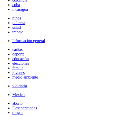
colombia
cuba
nicaragua
niños
pobreza
salud
trabajo
Información general
caritas
deporte
educación
elecciones
familia
jovenes
medio ambiente
violencia
Mexico
aborto
Desapariciones
drogas