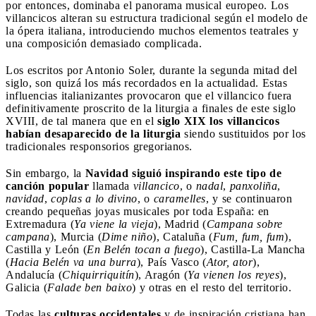
por entonces, dominaba el panorama musical europeo. Los
villancicos alteran su estructura tradicional según el modelo de
la ópera italiana, introduciendo muchos elementos teatrales y
una composición demasiado complicada.
Los escritos por Antonio Soler, durante la segunda mitad del
siglo, son quizá los más recordados en la actualidad. Estas
influencias italianizantes provocaron que el villancico fuera
definitivamente proscrito de la liturgia a finales de este siglo
XVIII, de tal manera que en el
siglo XIX los villancicos
habían desaparecido de la liturgia
siendo sustituidos por los
tradicionales responsorios gregorianos.
Sin embargo, la
Navidad siguió inspirando este tipo de
canción popular
llamada
villancico
, o
nadal
,
panxoliña
,
navidad
,
coplas a lo divino
, o
caramelles
, y se continuaron
creando pequeñas joyas musicales por toda España: en
Extremadura (
Ya viene la vieja
), Madrid (
Campana sobre
campana
), Murcia (
Dime niño
), Cataluña (
Fum, fum, fum
),
Castilla y León (
En Belén tocan a fuego
), Castilla-La Mancha
(
Hacia Belén va una burra
), País Vasco (
Ator, ator
),
Andalucía (
Chiquirriquitín
), Aragón (
Ya vienen los reyes
),
Galicia (
Falade ben baixo
) y otras en el resto del territorio.
Todas las
culturas occidentales
y de inspiración cristiana han