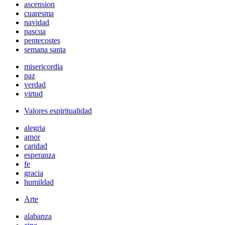
ascension
cuaresma
navidad
pascua
pentecostes
semana santa
misericordia
paz
verdad
virtud
Valores espiritualidad
alegria
amor
caridad
esperanza
fe
gracia
humildad
Arte
alabanza