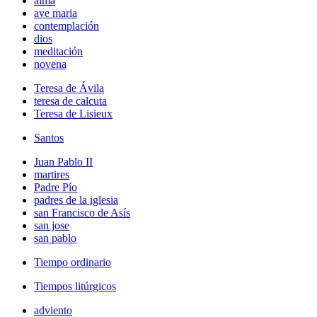
alma
ave maria
contemplación
dios
meditación
novena
Teresa de Ávila
teresa de calcuta
Teresa de Lisieux
Santos
Juan Pablo II
martires
Padre Pío
padres de la iglesia
san Francisco de Asís
san jose
san pablo
Tiempo ordinario
Tiempos litúrgicos
adviento