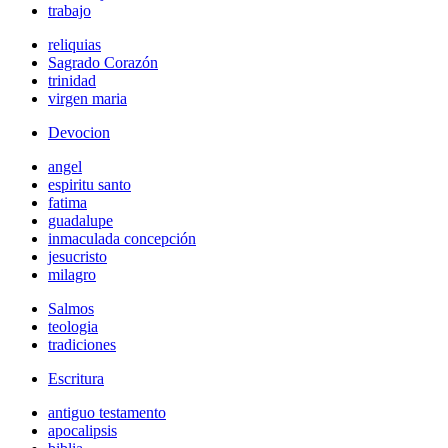
trabajo
reliquias
Sagrado Corazón
trinidad
virgen maria
Devocion
angel
espiritu santo
fatima
guadalupe
inmaculada concepción
jesucristo
milagro
Salmos
teologia
tradiciones
Escritura
antiguo testamento
apocalipsis