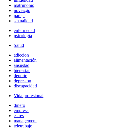
infidelidad
matrimonio
noviazgo
pareja
sexualidad
enfermedad
psicología
Salud
adiccion
alimentación
ansiedad
bienestar
deporte
depresion
discapacidad
Vida profesional
dinero
empresa
estres
management
teletrabajo