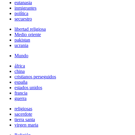
eutanasia
inmigrantes
política
secuestro
libertad religiosa
Medio oriente
pakistan
ucrania
Mundo
áfrica
china
cristianos perseguidos
españa
estados unidos
francia
guerra
religiosas
sacerdote
tierra santa
virgen maria