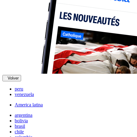
Volver
peru
venezuela
America latina
argentina
bolivia
brasil
chile