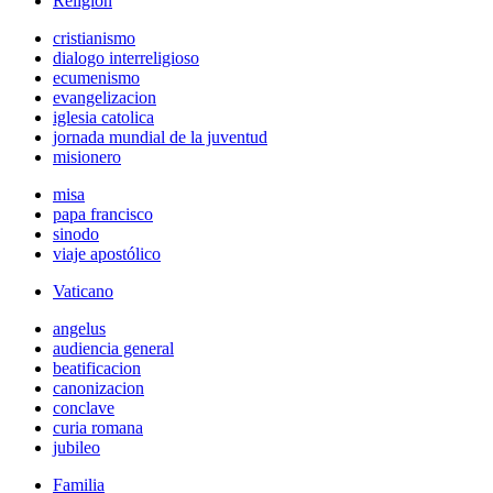
Religión
cristianismo
dialogo interreligioso
ecumenismo
evangelizacion
iglesia catolica
jornada mundial de la juventud
misionero
misa
papa francisco
sinodo
viaje apostólico
Vaticano
angelus
audiencia general
beatificacion
canonizacion
conclave
curia romana
jubileo
Familia