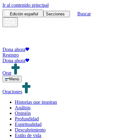
Ir al contenido principal
Buscar
Edición
español
Secciones
Dona ahora
Registro
Dona ahora
Orar
Menú
Oraciones
Historias que inspiran
Análisis
Opinión
Profundidad
Espiritualidad
Descubrimiento
Estilo de vida