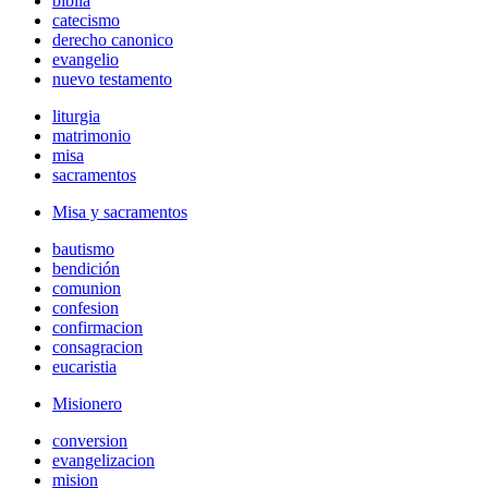
biblia
catecismo
derecho canonico
evangelio
nuevo testamento
liturgia
matrimonio
misa
sacramentos
Misa y sacramentos
bautismo
bendición
comunion
confesion
confirmacion
consagracion
eucaristia
Misionero
conversion
evangelizacion
mision