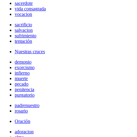
sacerdote
vida consagrada
vocacion
sacrificio
salvacion
sufrimiento
tentación
Nuestras cruces
demonio
exorcismo
infierno
muerte
pecado
penitencia
purgatorio
padrenuestro
rosario
Oración
adoracion