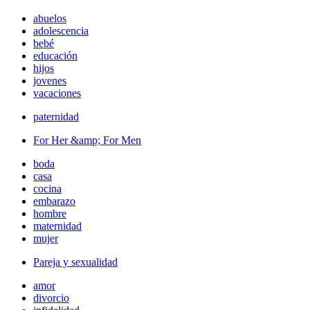
abuelos
adolescencia
bebé
educación
hijos
jovenes
vacaciones
paternidad
For Her &amp; For Men
boda
casa
cocina
embarazo
hombre
maternidad
mujer
Pareja y sexualidad
amor
divorcio