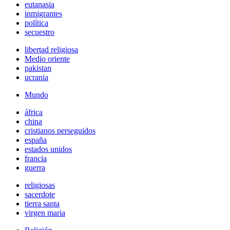
eutanasia
inmigrantes
política
secuestro
libertad religiosa
Medio oriente
pakistan
ucrania
Mundo
áfrica
china
cristianos perseguidos
españa
estados unidos
francia
guerra
religiosas
sacerdote
tierra santa
virgen maria