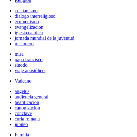
Religión
cristianismo
dialogo interreligioso
ecumenismo
evangelizacion
iglesia catolica
jornada mundial de la juventud
misionero
misa
papa francisco
sinodo
viaje apostólico
Vaticano
angelus
audiencia general
beatificacion
canonizacion
conclave
curia romana
jubileo
Familia