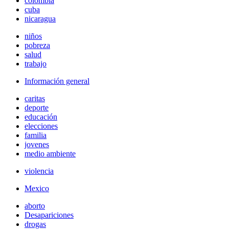
colombia
cuba
nicaragua
niños
pobreza
salud
trabajo
Información general
caritas
deporte
educación
elecciones
familia
jovenes
medio ambiente
violencia
Mexico
aborto
Desapariciones
drogas