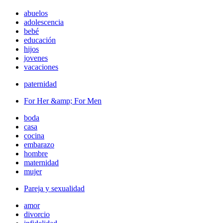
abuelos
adolescencia
bebé
educación
hijos
jovenes
vacaciones
paternidad
For Her &amp; For Men
boda
casa
cocina
embarazo
hombre
maternidad
mujer
Pareja y sexualidad
amor
divorcio