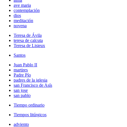
alma
ave maria
contemplación
dios
meditación
novena
Teresa de Ávila
teresa de calcuta
Teresa de Lisieux
Santos
Juan Pablo II
martires
Padre Pío
padres de la iglesia
san Francisco de Asís
san jose
san pablo
Tiempo ordinario
Tiempos litúrgicos
adviento