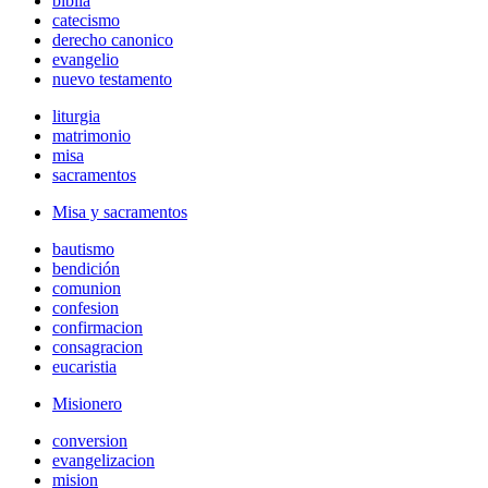
biblia
catecismo
derecho canonico
evangelio
nuevo testamento
liturgia
matrimonio
misa
sacramentos
Misa y sacramentos
bautismo
bendición
comunion
confesion
confirmacion
consagracion
eucaristia
Misionero
conversion
evangelizacion
mision