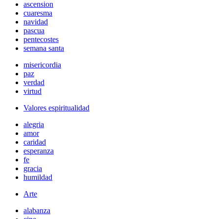
ascension
cuaresma
navidad
pascua
pentecostes
semana santa
misericordia
paz
verdad
virtud
Valores espiritualidad
alegria
amor
caridad
esperanza
fe
gracia
humildad
Arte
alabanza