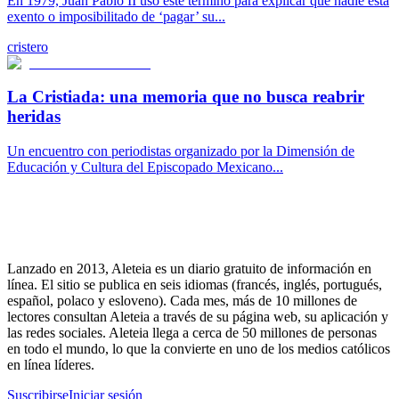
En 1979, Juan Pablo II usó este término para explicar que nadie está
exento o imposibilitado de ‘pagar’ su...
cristero
La Cristiada: una memoria que no busca reabrir
heridas
Un encuentro con periodistas organizado por la Dimensión de
Educación y Cultura del Episcopado Mexicano...
Lanzado en 2013, Aleteia es un diario gratuito de información en
línea. El sitio se publica en seis idiomas (francés, inglés, portugués,
español, polaco y esloveno). Cada mes, más de 10 millones de
lectores consultan Aleteia a través de su página web, su aplicación y
las redes sociales. Aleteia llega a cerca de 50 millones de personas
en todo el mundo, lo que la convierte en uno de los medios católicos
en línea líderes.
Suscribirse
Iniciar sesión