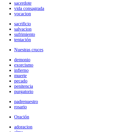
sacerdote
vida consagrada
vocacion
sacrificio
salvacion
sufrimiento
tentación
Nuestras cruces
demonio
exorcismo
infierno
muerte
pecado
penitencia
purgatorio
padrenuestro
rosario
Oración
adoracion