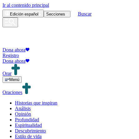
Ir al contenido principal
Buscar
Edición
español
Secciones
Dona ahora
Registro
Dona ahora
Orar
Menú
Oraciones
Historias que inspiran
Análisis
Opinión
Profundidad
Espiritualidad
Descubrimiento
Estilo de vida