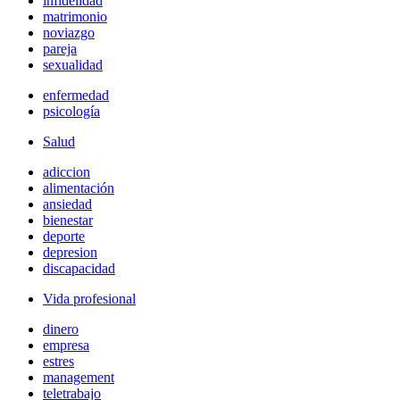
infidelidad
matrimonio
noviazgo
pareja
sexualidad
enfermedad
psicología
Salud
adiccion
alimentación
ansiedad
bienestar
deporte
depresion
discapacidad
Vida profesional
dinero
empresa
estres
management
teletrabajo