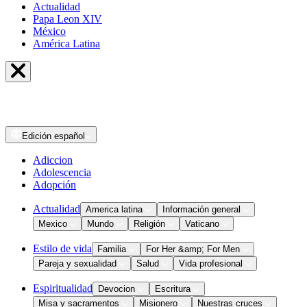
Actualidad
Papa Leon XIV
México
América Latina
Edición
español
Adiccion
Adolescencia
Adopción
Actualidad
America latina
Información general
Mexico
Mundo
Religión
Vaticano
Estilo de vida
Familia
For Her &amp; For Men
Pareja y sexualidad
Salud
Vida profesional
Espiritualidad
Devocion
Escritura
Misa y sacramentos
Misionero
Nuestras cruces