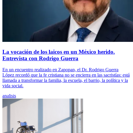
La vocación de los laicos en un México herido.
Entrevista con Rodrigo Guerra
En un encuentro realizado en Zapopan, el Dr. Rodrigo Guerra
López recordó que la fe cristiana no se encierra en las sacristías: está
llamada a transformar la familia, la escuela, el barrio, la política y la
vida social.
analisis