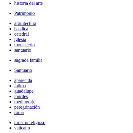
historia del arte
Patrimonio
arquitectura
basilica
catedral
iglesia
monasterio
santuario
sagrada familia
Santuario
aparecida
fatima
guadalupe
lourdes
medjugorje
peregrinación
roma
turismo religioso
vaticano