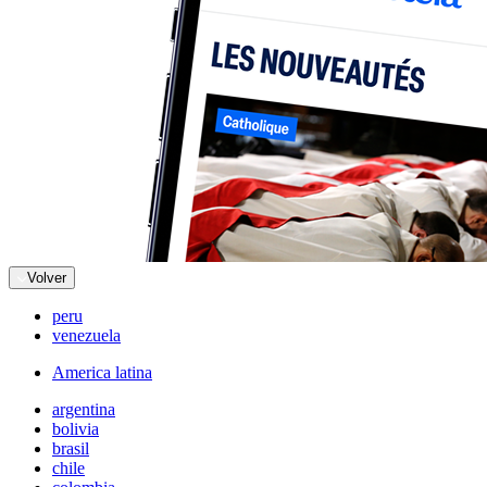
Volver
peru
venezuela
America latina
argentina
bolivia
brasil
chile