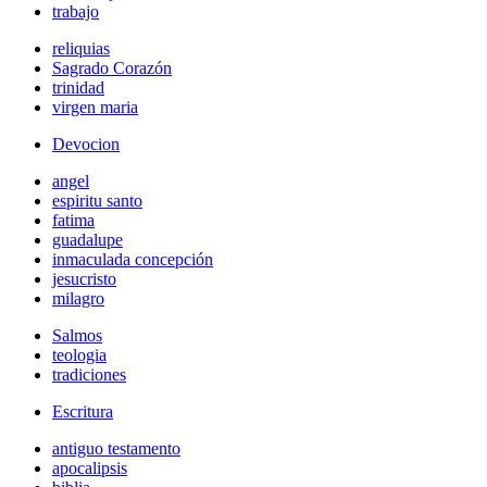
trabajo
reliquias
Sagrado Corazón
trinidad
virgen maria
Devocion
angel
espiritu santo
fatima
guadalupe
inmaculada concepción
jesucristo
milagro
Salmos
teologia
tradiciones
Escritura
antiguo testamento
apocalipsis