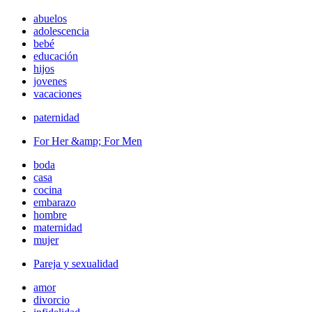
abuelos
adolescencia
bebé
educación
hijos
jovenes
vacaciones
paternidad
For Her &amp; For Men
boda
casa
cocina
embarazo
hombre
maternidad
mujer
Pareja y sexualidad
amor
divorcio