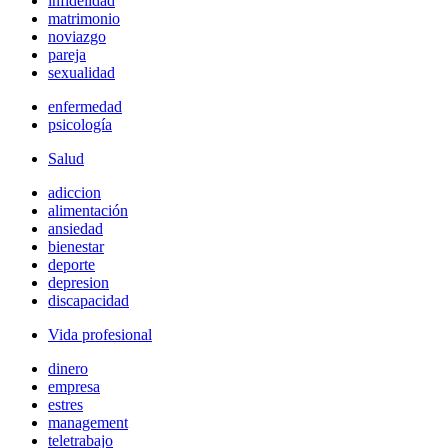
infidelidad
matrimonio
noviazgo
pareja
sexualidad
enfermedad
psicología
Salud
adiccion
alimentación
ansiedad
bienestar
deporte
depresion
discapacidad
Vida profesional
dinero
empresa
estres
management
teletrabajo