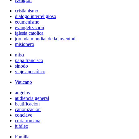
Religión
cristianismo
dialogo interreligioso
ecumenismo
evangelizacion
iglesia catolica
jornada mundial de la juventud
misionero
misa
papa francisco
sinodo
viaje apostólico
Vaticano
angelus
audiencia general
beatificacion
canonizacion
conclave
curia romana
jubileo
Familia