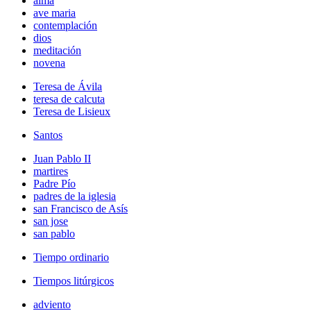
alma
ave maria
contemplación
dios
meditación
novena
Teresa de Ávila
teresa de calcuta
Teresa de Lisieux
Santos
Juan Pablo II
martires
Padre Pío
padres de la iglesia
san Francisco de Asís
san jose
san pablo
Tiempo ordinario
Tiempos litúrgicos
adviento