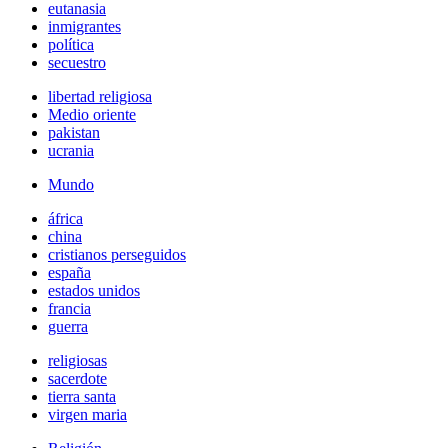
eutanasia
inmigrantes
política
secuestro
libertad religiosa
Medio oriente
pakistan
ucrania
Mundo
áfrica
china
cristianos perseguidos
españa
estados unidos
francia
guerra
religiosas
sacerdote
tierra santa
virgen maria