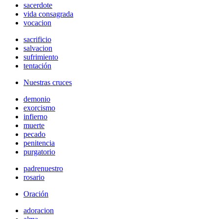
sacerdote
vida consagrada
vocacion
sacrificio
salvacion
sufrimiento
tentación
Nuestras cruces
demonio
exorcismo
infierno
muerte
pecado
penitencia
purgatorio
padrenuestro
rosario
Oración
adoracion