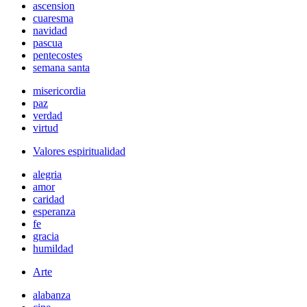
ascension
cuaresma
navidad
pascua
pentecostes
semana santa
misericordia
paz
verdad
virtud
Valores espiritualidad
alegria
amor
caridad
esperanza
fe
gracia
humildad
Arte
alabanza