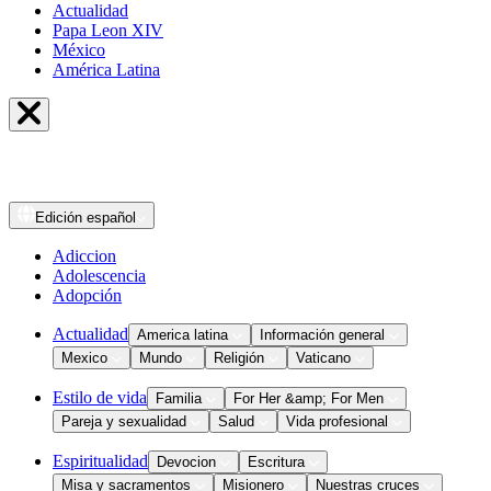
Actualidad
Papa Leon XIV
México
América Latina
Edición
español
Adiccion
Adolescencia
Adopción
Actualidad
America latina
Información general
Mexico
Mundo
Religión
Vaticano
Estilo de vida
Familia
For Her &amp; For Men
Pareja y sexualidad
Salud
Vida profesional
Espiritualidad
Devocion
Escritura
Misa y sacramentos
Misionero
Nuestras cruces