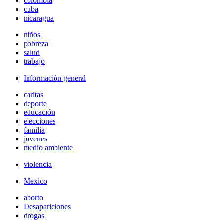
colombia
cuba
nicaragua
niños
pobreza
salud
trabajo
Información general
caritas
deporte
educación
elecciones
familia
jovenes
medio ambiente
violencia
Mexico
aborto
Desapariciones
drogas