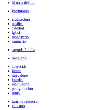
historia del arte
Patrimonio
arquitectura
basilica
catedral
iglesia
monasterio
santuario
sagrada familia
Santuario
aparecida
fatima
guadalupe
lourdes
medjugorje
peregrinación
roma
turismo religioso
vaticano