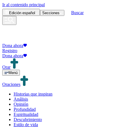
Ir al contenido principal
Buscar
Edición
español
Secciones
Dona ahora
Registro
Dona ahora
Orar
Menú
Oraciones
Historias que inspiran
Análisis
Opinión
Profundidad
Espiritualidad
Descubrimiento
Estilo de vida