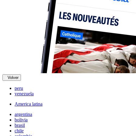
Volver
peru
venezuela
America latina
argentina
bolivia
brasil
chile