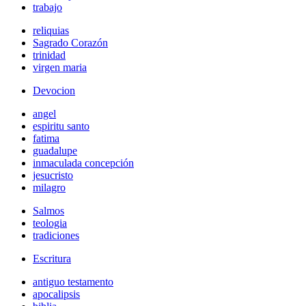
trabajo
reliquias
Sagrado Corazón
trinidad
virgen maria
Devocion
angel
espiritu santo
fatima
guadalupe
inmaculada concepción
jesucristo
milagro
Salmos
teologia
tradiciones
Escritura
antiguo testamento
apocalipsis