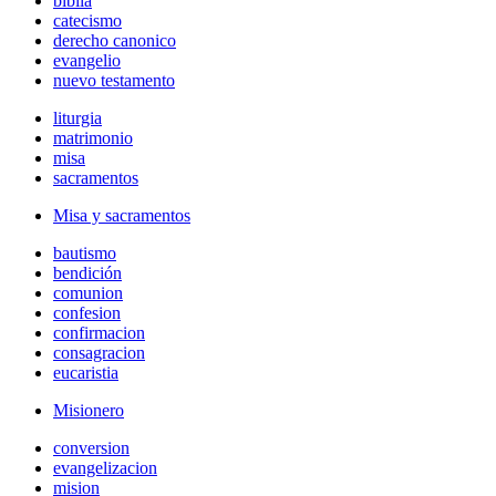
biblia
catecismo
derecho canonico
evangelio
nuevo testamento
liturgia
matrimonio
misa
sacramentos
Misa y sacramentos
bautismo
bendición
comunion
confesion
confirmacion
consagracion
eucaristia
Misionero
conversion
evangelizacion
mision