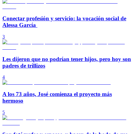
Conectar profesión y servicio: la vocación social de
Alessa García
3
Les dijeron que no podrían tener hijos, pero hoy son
padres de trillizos
4
A los 73 años, José comienza el proyecto más
hermoso
5