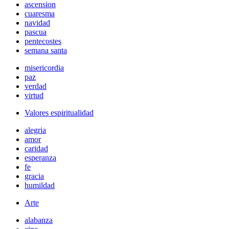
ascension
cuaresma
navidad
pascua
pentecostes
semana santa
misericordia
paz
verdad
virtud
Valores espiritualidad
alegria
amor
caridad
esperanza
fe
gracia
humildad
Arte
alabanza