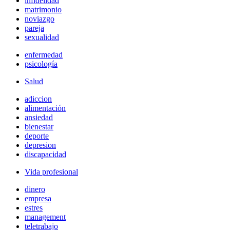
infidelidad
matrimonio
noviazgo
pareja
sexualidad
enfermedad
psicología
Salud
adiccion
alimentación
ansiedad
bienestar
deporte
depresion
discapacidad
Vida profesional
dinero
empresa
estres
management
teletrabajo