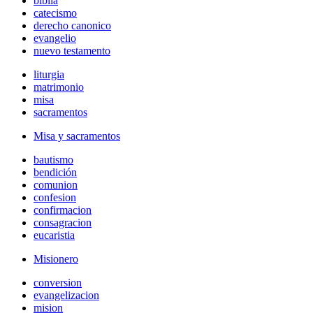
biblia
catecismo
derecho canonico
evangelio
nuevo testamento
liturgia
matrimonio
misa
sacramentos
Misa y sacramentos
bautismo
bendición
comunion
confesion
confirmacion
consagracion
eucaristia
Misionero
conversion
evangelizacion
mision