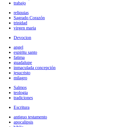
trabajo
reliquias
Sagrado Corazón
trinidad
virgen maria
Devocion
angel
espiritu santo
fatima
guadalupe
inmaculada concepción
jesucristo
milagro
Salmos
teologia
tradiciones
Escritura
antiguo testamento
apocalipsis