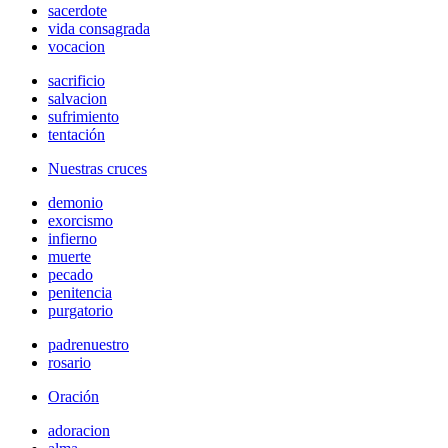
sacerdote
vida consagrada
vocacion
sacrificio
salvacion
sufrimiento
tentación
Nuestras cruces
demonio
exorcismo
infierno
muerte
pecado
penitencia
purgatorio
padrenuestro
rosario
Oración
adoracion