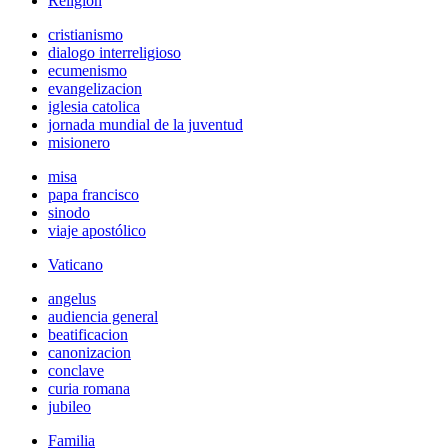
Religión
cristianismo
dialogo interreligioso
ecumenismo
evangelizacion
iglesia catolica
jornada mundial de la juventud
misionero
misa
papa francisco
sinodo
viaje apostólico
Vaticano
angelus
audiencia general
beatificacion
canonizacion
conclave
curia romana
jubileo
Familia