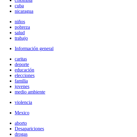
colombia
cuba
nicaragua
niños
pobreza
salud
trabajo
Información general
caritas
deporte
educación
elecciones
familia
jovenes
medio ambiente
violencia
Mexico
aborto
Desapariciones
drogas