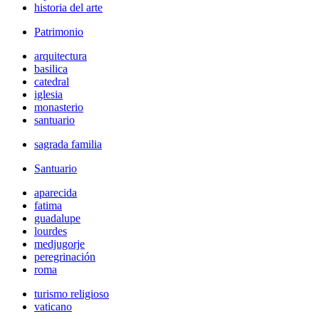
historia del arte
Patrimonio
arquitectura
basilica
catedral
iglesia
monasterio
santuario
sagrada familia
Santuario
aparecida
fatima
guadalupe
lourdes
medjugorje
peregrinación
roma
turismo religioso
vaticano