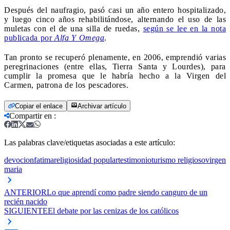
Después del naufragio, pasó casi un año entero hospitalizado,
y luego cinco años rehabilitándose, alternando el uso de las
muletas con el de una silla de ruedas,
según se lee en la nota
publicada por
Alfa Y Omega
.
Tan pronto se recuperó plenamente, en 2006, emprendió varias
peregrinaciones (entre ellas, Tierra Santa y Lourdes), para
cumplir la promesa que le habría hecho a la Virgen del
Carmen, patrona de los pescadores.
Copiar el enlace
Archivar artículo
Compartir en
:
Las palabras clave/etiquetas asociadas a este artículo:
devocion
fatima
religiosidad popular
testimonio
turismo religioso
virgen
maria
ANTERIOR
Lo que aprendí como padre siendo canguro de un
recién nacido
SIGUIENTE
El debate por las cenizas de los católicos