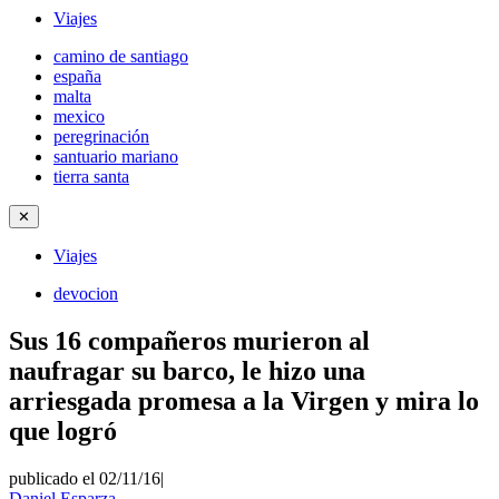
Viajes
camino de santiago
españa
malta
mexico
peregrinación
santuario mariano
tierra santa
✕
Viajes
devocion
Sus 16 compañeros murieron al
naufragar su barco, le hizo una
arriesgada promesa a la Virgen y mira lo
que logró
publicado el 02/11/16
|
Daniel Esparza