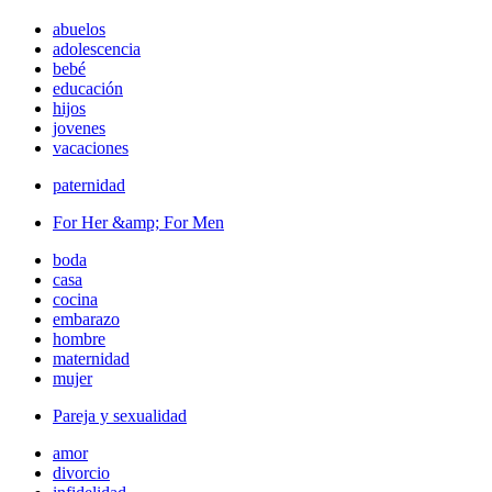
abuelos
adolescencia
bebé
educación
hijos
jovenes
vacaciones
paternidad
For Her &amp; For Men
boda
casa
cocina
embarazo
hombre
maternidad
mujer
Pareja y sexualidad
amor
divorcio