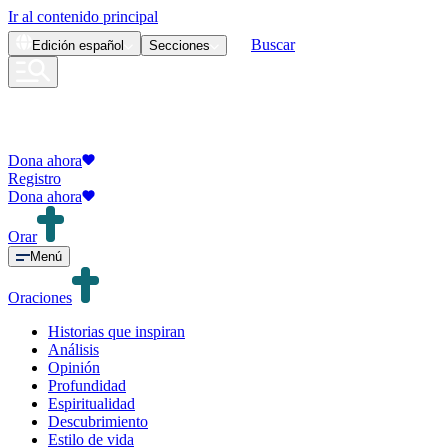
Ir al contenido principal
Buscar
Edición
español
Secciones
Dona ahora
Registro
Dona ahora
Orar
Menú
Oraciones
Historias que inspiran
Análisis
Opinión
Profundidad
Espiritualidad
Descubrimiento
Estilo de vida