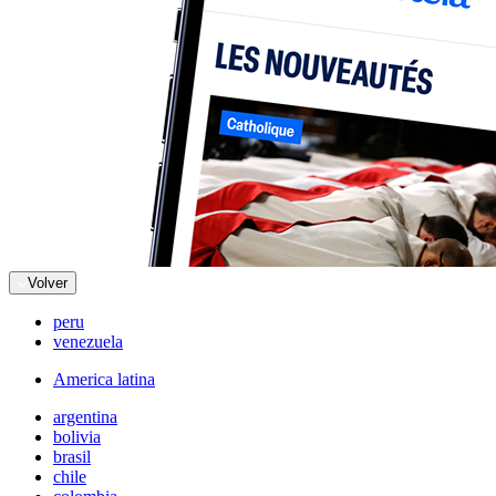
Volver
peru
venezuela
America latina
argentina
bolivia
brasil
chile