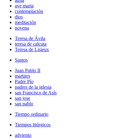
alma
ave maria
contemplación
dios
meditación
novena
Teresa de Ávila
teresa de calcuta
Teresa de Lisieux
Santos
Juan Pablo II
martires
Padre Pío
padres de la iglesia
san Francisco de Asís
san jose
san pablo
Tiempo ordinario
Tiempos litúrgicos
adviento