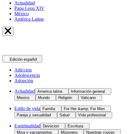
Actualidad
Papa Leon XIV
México
América Latina
Edición
español
Adiccion
Adolescencia
Adopción
Actualidad
America latina
Información general
Mexico
Mundo
Religión
Vaticano
Estilo de vida
Familia
For Her &amp; For Men
Pareja y sexualidad
Salud
Vida profesional
Espiritualidad
Devocion
Escritura
Misa y sacramentos
Misionero
Nuestras cruces