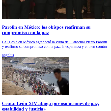
Parolin en México: los obispos reafirman su
compromiso con la paz
La Iglesia en México agradeció la visita del Cardenal Pietro Parolin
y reafirmó su compromiso con la paz, la esperanza y el bien común
angelus
Ceuta: León XIV aboga por «soluciones de paz,
estabilidad y justicia»