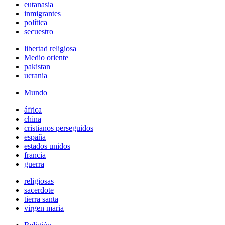
eutanasia
inmigrantes
política
secuestro
libertad religiosa
Medio oriente
pakistan
ucrania
Mundo
áfrica
china
cristianos perseguidos
españa
estados unidos
francia
guerra
religiosas
sacerdote
tierra santa
virgen maria