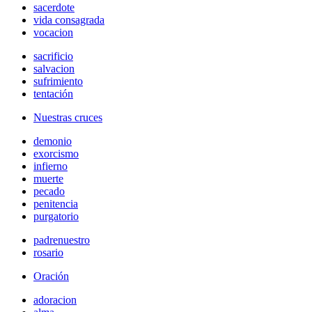
sacerdote
vida consagrada
vocacion
sacrificio
salvacion
sufrimiento
tentación
Nuestras cruces
demonio
exorcismo
infierno
muerte
pecado
penitencia
purgatorio
padrenuestro
rosario
Oración
adoracion