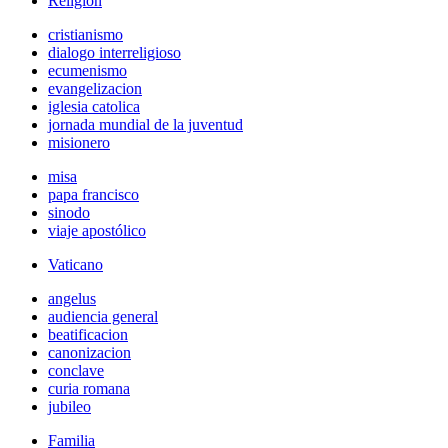
Religión
cristianismo
dialogo interreligioso
ecumenismo
evangelizacion
iglesia catolica
jornada mundial de la juventud
misionero
misa
papa francisco
sinodo
viaje apostólico
Vaticano
angelus
audiencia general
beatificacion
canonizacion
conclave
curia romana
jubileo
Familia