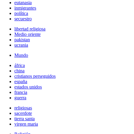
eutanasia
inmigrantes
política
secuestro
libertad religiosa
Medio oriente
pakistan
ucrania
Mundo
áfrica
china
cristianos perseguidos
españa
estados unidos
francia
guerra
religiosas
sacerdote
tierra santa
virgen maria