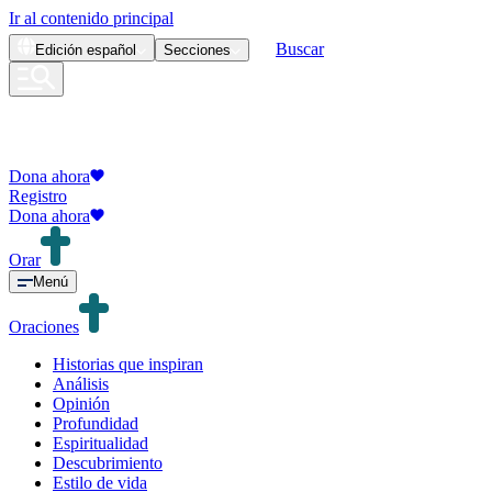
Ir al contenido principal
Buscar
Edición
español
Secciones
Dona ahora
Registro
Dona ahora
Orar
Menú
Oraciones
Historias que inspiran
Análisis
Opinión
Profundidad
Espiritualidad
Descubrimiento
Estilo de vida