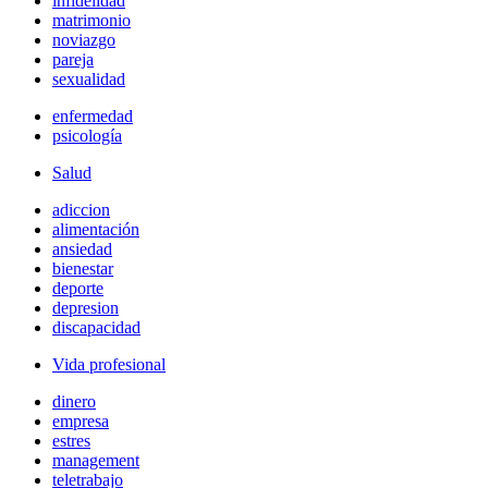
infidelidad
matrimonio
noviazgo
pareja
sexualidad
enfermedad
psicología
Salud
adiccion
alimentación
ansiedad
bienestar
deporte
depresion
discapacidad
Vida profesional
dinero
empresa
estres
management
teletrabajo