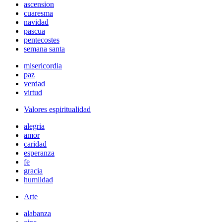
ascension
cuaresma
navidad
pascua
pentecostes
semana santa
misericordia
paz
verdad
virtud
Valores espiritualidad
alegria
amor
caridad
esperanza
fe
gracia
humildad
Arte
alabanza