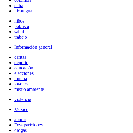
colombia
cuba
nicaragua
niños
pobreza
salud
trabajo
Información general
caritas
deporte
educación
elecciones
familia
jovenes
medio ambiente
violencia
Mexico
aborto
Desapariciones
drogas