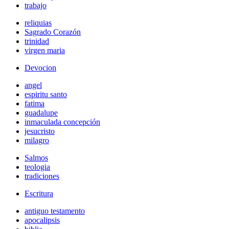
trabajo
reliquias
Sagrado Corazón
trinidad
virgen maria
Devocion
angel
espiritu santo
fatima
guadalupe
inmaculada concepción
jesucristo
milagro
Salmos
teologia
tradiciones
Escritura
antiguo testamento
apocalipsis