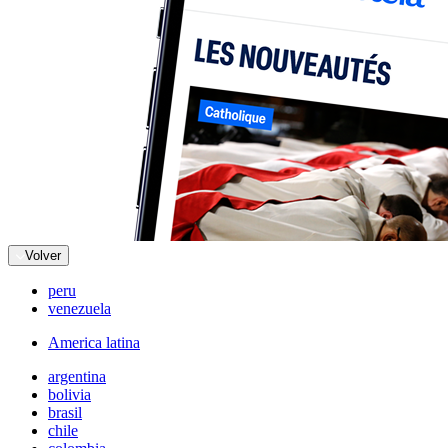
Volver
peru
venezuela
America latina
argentina
bolivia
brasil
chile