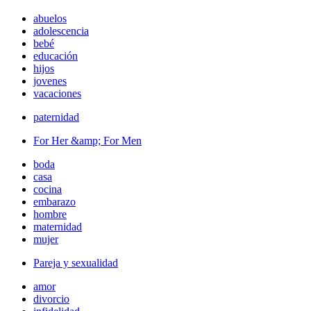
abuelos
adolescencia
bebé
educación
hijos
jovenes
vacaciones
paternidad
For Her &amp; For Men
boda
casa
cocina
embarazo
hombre
maternidad
mujer
Pareja y sexualidad
amor
divorcio