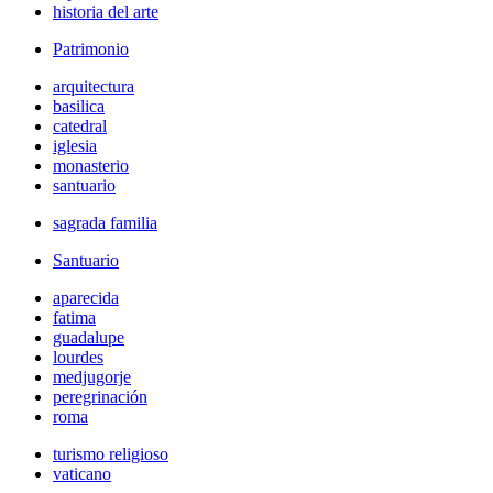
historia del arte
Patrimonio
arquitectura
basilica
catedral
iglesia
monasterio
santuario
sagrada familia
Santuario
aparecida
fatima
guadalupe
lourdes
medjugorje
peregrinación
roma
turismo religioso
vaticano