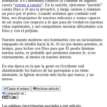
Benedicto XVI denomina contacto (o combate en algunos
casos) “
cuerpo a cuerpo
”. En la oración, ejercemos “presión”
contra Dios y él nos la devuelve, y luego caemos y rodamos
un poco por el polvo. Cuando sentimos que combatir está
bien, nos despojamos de nuestras máscaras y somos capaces
de ser reales con respecto a lo que pasa de verdad en nuestras
vidas espirituales, y así compartimos nuestras dificultades con
Dios y con el prójimo.
Nuestro mundo moderno nos bombardea con un racionalismo
empapado de desdén hacia la fe. Si no nos damos permiso, ni
tiempo, para luchar con Dios para que Él pueda iluminar
nuestra razón, es probable que perdamos nuestra fe, si no
externamente, al menos en nuestro interior.
En una época en la que la gente en Occidente está
abandonando los bancos de las parroquias a un ritmo
alarmante, la Iglesia necesita
más
lucha que nunca, y no
menos.
Copiar el enlace
Archivar artículo
Compartir en
:
Las palabras clave/etiquetas asociadas a este artículo: