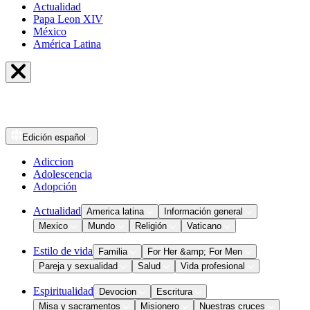
Actualidad
Papa Leon XIV
México
América Latina
Edición
español
Adiccion
Adolescencia
Adopción
Actualidad
America latina
Información general
Mexico
Mundo
Religión
Vaticano
Estilo de vida
Familia
For Her &amp; For Men
Pareja y sexualidad
Salud
Vida profesional
Espiritualidad
Devocion
Escritura
Misa y sacramentos
Misionero
Nuestras cruces