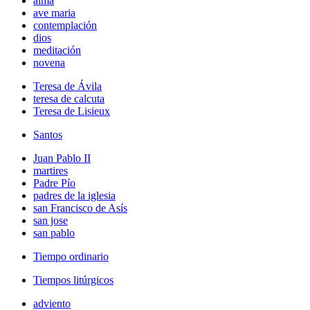
alma
ave maria
contemplación
dios
meditación
novena
Teresa de Ávila
teresa de calcuta
Teresa de Lisieux
Santos
Juan Pablo II
martires
Padre Pío
padres de la iglesia
san Francisco de Asís
san jose
san pablo
Tiempo ordinario
Tiempos litúrgicos
adviento