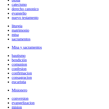
biblia
catecismo
derecho canonico
evangelio
nuevo testamento
liturgia
matrimonio
misa
sacramentos
Misa y sacramentos
bautismo
bendición
comunion
confesion
confirmacion
consagracion
eucaristia
Misionero
conversion
evangelizacion
mision