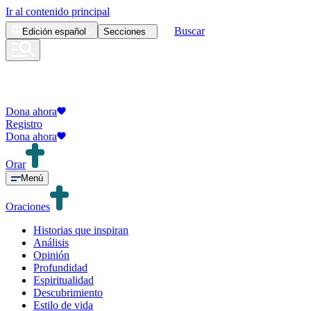
Ir al contenido principal
Buscar
Edición
español
Secciones
Dona ahora
Registro
Dona ahora
Orar
Menú
Oraciones
Historias que inspiran
Análisis
Opinión
Profundidad
Espiritualidad
Descubrimiento
Estilo de vida