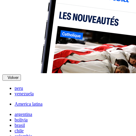
Volver
peru
venezuela
America latina
argentina
bolivia
brasil
chile