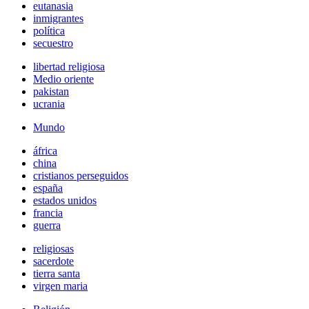
eutanasia
inmigrantes
política
secuestro
libertad religiosa
Medio oriente
pakistan
ucrania
Mundo
áfrica
china
cristianos perseguidos
españa
estados unidos
francia
guerra
religiosas
sacerdote
tierra santa
virgen maria