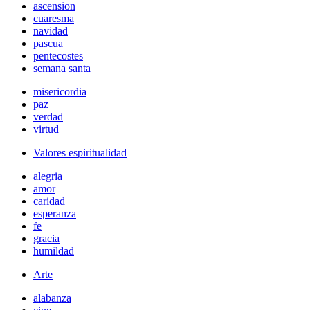
ascension
cuaresma
navidad
pascua
pentecostes
semana santa
misericordia
paz
verdad
virtud
Valores espiritualidad
alegria
amor
caridad
esperanza
fe
gracia
humildad
Arte
alabanza