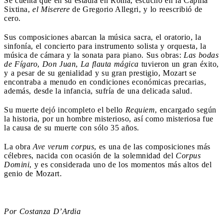
Se cuenta que en su estadía en Roma, escuchó en la Capilla
Sixtina,
el Miserere
de Gregorio Allegri, y lo reescribió de
cero.
Sus composiciones abarcan la música sacra, el oratorio, la
sinfonía, el concierto para instrumento solista y orquesta, la
música de cámara y la sonata para piano. Sus obras:
Las bodas
de Fígaro
,
Don Juan
,
La flauta mágica
tuvieron un gran éxito,
y a pesar de su genialidad y su gran prestigio, Mozart se
encontraba a menudo en condiciones económicas precarias,
además, desde la infancia, sufría de una delicada salud.
Su muerte dejó incompleto el bello
Requiem
, encargado según
la historia, por un hombre misterioso, así como misteriosa fue
la causa de su muerte con sólo 35 años.
La obra
Ave verum corpus
, es una de las composiciones más
célebres, nacida con ocasión de la solemnidad del
Corpus
Domini
, y es considerada uno de los momentos más altos del
genio de Mozart.
Por Costanza D’Ardia