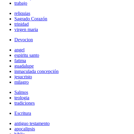
trabajo
reliquias
Sagrado Corazón
trinidad
virgen maria
Devocion
angel
espiritu santo
fatima
guadalupe
inmaculada concepción
jesucristo
milagro
Salmos
teologia
tradiciones
Escritura
antiguo testamento
apocalipsis