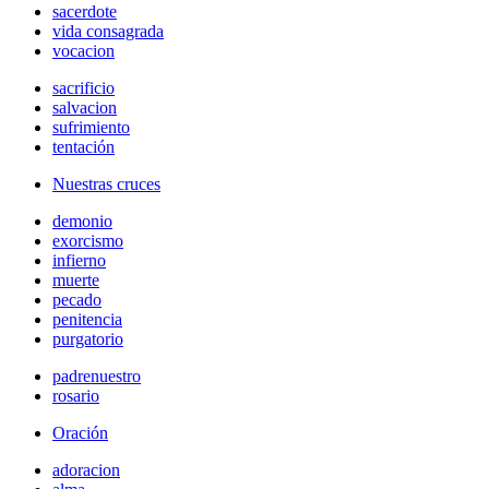
sacerdote
vida consagrada
vocacion
sacrificio
salvacion
sufrimiento
tentación
Nuestras cruces
demonio
exorcismo
infierno
muerte
pecado
penitencia
purgatorio
padrenuestro
rosario
Oración
adoracion