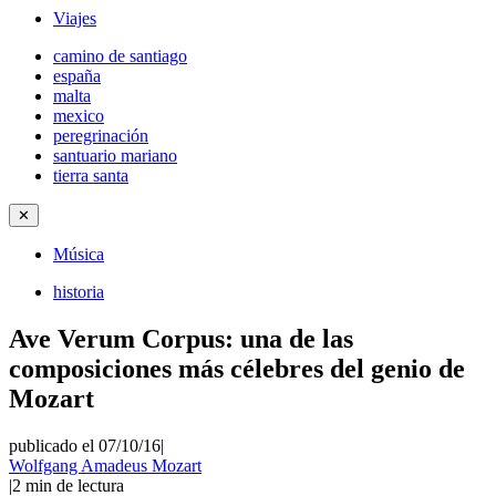
Viajes
camino de santiago
españa
malta
mexico
peregrinación
santuario mariano
tierra santa
✕
Música
historia
Ave Verum Corpus: una de las
composiciones más célebres del genio de
Mozart
publicado el 07/10/16
|
Wolfgang Amadeus Mozart
|
2
min de lectura