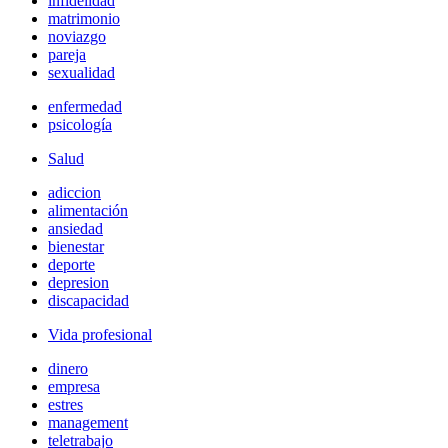
infidelidad
matrimonio
noviazgo
pareja
sexualidad
enfermedad
psicología
Salud
adiccion
alimentación
ansiedad
bienestar
deporte
depresion
discapacidad
Vida profesional
dinero
empresa
estres
management
teletrabajo