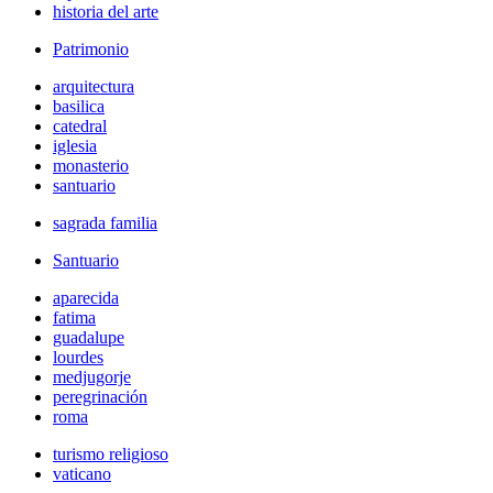
historia del arte
Patrimonio
arquitectura
basilica
catedral
iglesia
monasterio
santuario
sagrada familia
Santuario
aparecida
fatima
guadalupe
lourdes
medjugorje
peregrinación
roma
turismo religioso
vaticano