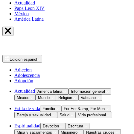
Actualidad
Papa Leon XIV
México
América Latina
Edición
español
Adiccion
Adolescencia
Adopción
Actualidad
America latina
Información general
Mexico
Mundo
Religión
Vaticano
Estilo de vida
Familia
For Her &amp; For Men
Pareja y sexualidad
Salud
Vida profesional
Espiritualidad
Devocion
Escritura
Misa y sacramentos
Misionero
Nuestras cruces