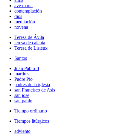
alma
ave maria
contemplación
dios
meditación
novena
Teresa de Ávila
teresa de calcuta
Teresa de Lisieux
Santos
Juan Pablo II
martires
Padre Pío
padres de la iglesia
san Francisco de Asís
san jose
san pablo
Tiempo ordinario
Tiempos litúrgicos
adviento