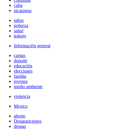
colombia
cuba
nicaragua
niños
pobreza
salud
trabajo
Información general
caritas
deporte
educación
elecciones
familia
jovenes
medio ambiente
violencia
Mexico
aborto
Desapariciones
drogas