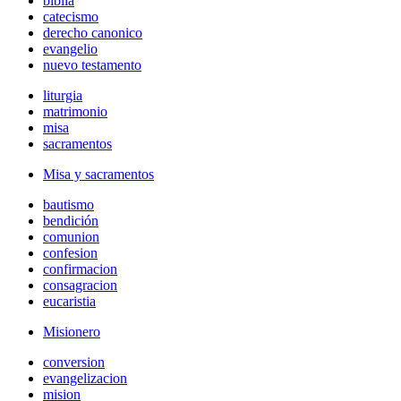
biblia
catecismo
derecho canonico
evangelio
nuevo testamento
liturgia
matrimonio
misa
sacramentos
Misa y sacramentos
bautismo
bendición
comunion
confesion
confirmacion
consagracion
eucaristia
Misionero
conversion
evangelizacion
mision