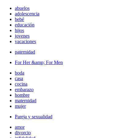
abuelos
adolescencia
bebé
educación
hijos
jovenes
vacaciones
paternidad
For Her &amp; For Men
boda
casa
cocina
embarazo
hombre
maternidad
mujer
Pareja y sexualidad
amor
divorcio