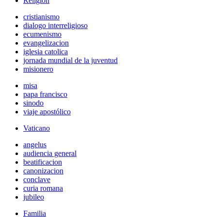
Religión
cristianismo
dialogo interreligioso
ecumenismo
evangelizacion
iglesia catolica
jornada mundial de la juventud
misionero
misa
papa francisco
sinodo
viaje apostólico
Vaticano
angelus
audiencia general
beatificacion
canonizacion
conclave
curia romana
jubileo
Familia