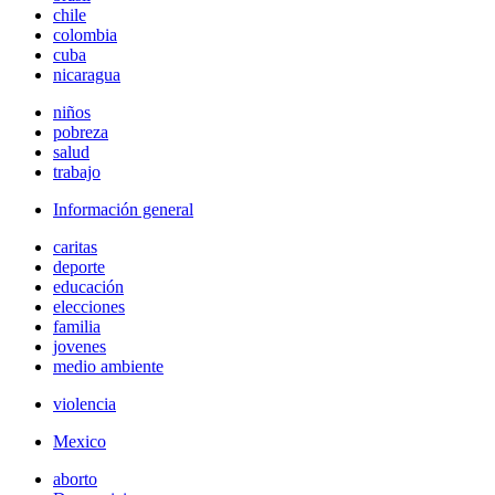
chile
colombia
cuba
nicaragua
niños
pobreza
salud
trabajo
Información general
caritas
deporte
educación
elecciones
familia
jovenes
medio ambiente
violencia
Mexico
aborto