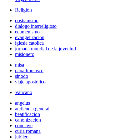
Religión
cristianismo
dialogo interreligioso
ecumenismo
evangelizacion
iglesia catolica
jornada mundial de la juventud
misionero
misa
papa francisco
sinodo
viaje apostólico
Vaticano
angelus
audiencia general
beatificacion
canonizacion
conclave
curia romana
jubileo