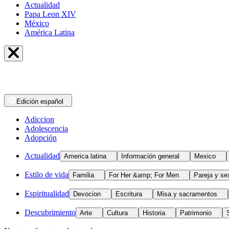
Actualidad
Papa Leon XIV
México
América Latina
Edición
español
Adiccion
Adolescencia
Adopción
Actualidad
America latina
Información general
Mexico
Estilo de vida
Familia
For Her &amp; For Men
Pareja y se
Espiritualidad
Devocion
Escritura
Misa y sacramentos
Descubrimiento
Arte
Cultura
Historia
Patrimonio