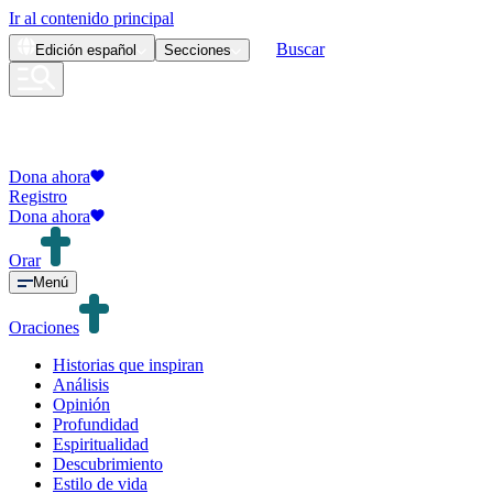
Ir al contenido principal
Buscar
Edición
español
Secciones
Dona ahora
Registro
Dona ahora
Orar
Menú
Oraciones
Historias que inspiran
Análisis
Opinión
Profundidad
Espiritualidad
Descubrimiento
Estilo de vida