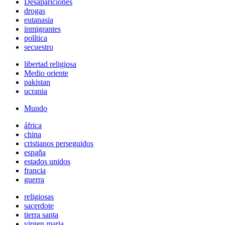
Desapariciones
drogas
eutanasia
inmigrantes
política
secuestro
libertad religiosa
Medio oriente
pakistan
ucrania
Mundo
áfrica
china
cristianos perseguidos
españa
estados unidos
francia
guerra
religiosas
sacerdote
tierra santa
virgen maria