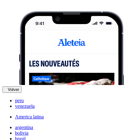
Volver
peru
venezuela
America latina
argentina
bolivia
brasil