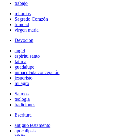
trabajo
reliquias
Sagrado Corazón
trinidad
virgen maria
Devocion
angel
espiritu santo
fatima
guadalupe
inmaculada concepción
jesucristo
milagro
Salmos
teologia
tradiciones
Escritura
antiguo testamento
apocalipsis