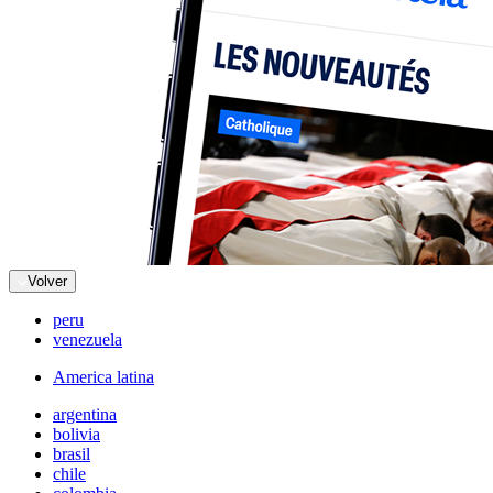
Volver
peru
venezuela
America latina
argentina
bolivia
brasil
chile