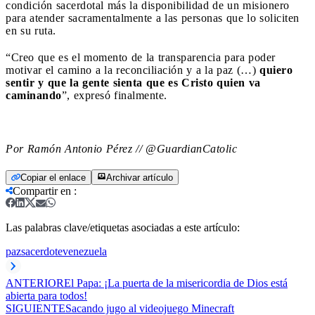
condición sacerdotal más la disponibilidad de un misionero
para atender sacramentalmente a las personas que lo soliciten
en su ruta.
“Creo que es el momento de la transparencia para poder
motivar el camino a la reconciliación y a la paz (…)
quiero
sentir y que la gente sienta que es Cristo quien va
caminando
”, expresó finalmente.
Por Ramón Antonio Pérez //
@GuardianCatolic
Copiar el enlace
Archivar artículo
Compartir en
:
Las palabras clave/etiquetas asociadas a este artículo:
paz
sacerdote
venezuela
ANTERIOR
El Papa: ¡La puerta de la misericordia de Dios está
abierta para todos!
SIGUIENTE
Sacando jugo al videojuego Minecraft