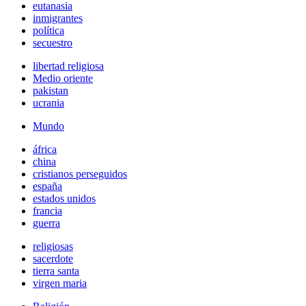
eutanasia
inmigrantes
política
secuestro
libertad religiosa
Medio oriente
pakistan
ucrania
Mundo
áfrica
china
cristianos perseguidos
españa
estados unidos
francia
guerra
religiosas
sacerdote
tierra santa
virgen maria