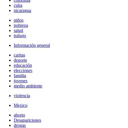
colombia
cuba
nicaragua
niños
pobreza
salud
trabajo
Información general
caritas
deporte
educación
elecciones
familia
jovenes
medio ambiente
violencia
Mexico
aborto
Desapariciones
drogas