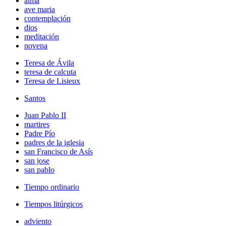
alma
ave maria
contemplación
dios
meditación
novena
Teresa de Ávila
teresa de calcuta
Teresa de Lisieux
Santos
Juan Pablo II
martires
Padre Pío
padres de la iglesia
san Francisco de Asís
san jose
san pablo
Tiempo ordinario
Tiempos litúrgicos
adviento