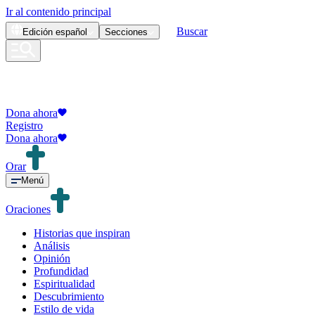
Ir al contenido principal
Buscar
Edición
español
Secciones
Dona ahora
Registro
Dona ahora
Orar
Menú
Oraciones
Historias que inspiran
Análisis
Opinión
Profundidad
Espiritualidad
Descubrimiento
Estilo de vida