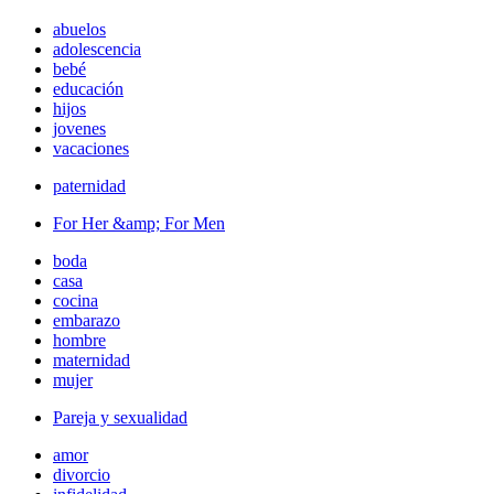
abuelos
adolescencia
bebé
educación
hijos
jovenes
vacaciones
paternidad
For Her &amp; For Men
boda
casa
cocina
embarazo
hombre
maternidad
mujer
Pareja y sexualidad
amor
divorcio