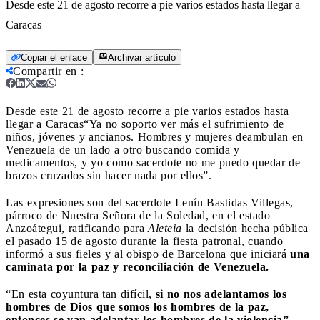
Desde este 21 de agosto recorre a pie varios estados hasta llegar a
Caracas
Copiar el enlace
Archivar artículo
Compartir en
:
Desde este 21 de agosto recorre a pie varios estados hasta
llegar a Caracas
“Ya no soporto ver más el sufrimiento de
niños, jóvenes y ancianos. Hombres y mujeres deambulan en
Venezuela de un lado a otro buscando comida y
medicamentos, y yo como sacerdote no me puedo quedar de
brazos cruzados sin hacer nada por ellos”.
Las expresiones son del sacerdote Lenín Bastidas Villegas,
párroco de Nuestra Señora de la Soledad, en el estado
Anzoátegui, ratificando para
Aleteia
la decisión hecha pública
el pasado 15 de agosto durante la fiesta patronal, cuando
informó a sus fieles y al obispo de Barcelona que iniciará
una
caminata por la paz y reconciliación de Venezuela.
“En esta coyuntura tan difícil,
si no nos adelantamos los
hombres de Dios que somos los hombres de la paz,
entonces se van adelantar los hombres de la violencia”
,