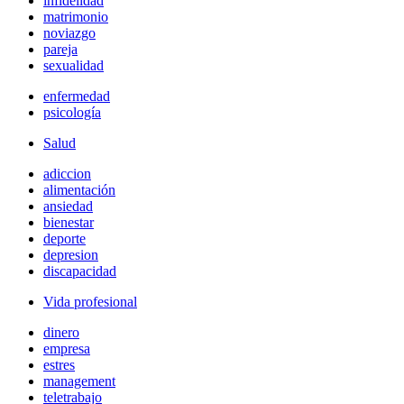
infidelidad
matrimonio
noviazgo
pareja
sexualidad
enfermedad
psicología
Salud
adiccion
alimentación
ansiedad
bienestar
deporte
depresion
discapacidad
Vida profesional
dinero
empresa
estres
management
teletrabajo