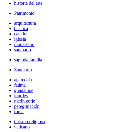
historia del arte
Patrimonio
arquitectura
basilica
catedral
iglesia
monasterio
santuario
sagrada familia
Santuario
aparecida
fatima
guadalupe
lourdes
medjugorje
peregrinación
roma
turismo religioso
vaticano