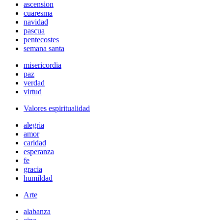
ascension
cuaresma
navidad
pascua
pentecostes
semana santa
misericordia
paz
verdad
virtud
Valores espiritualidad
alegria
amor
caridad
esperanza
fe
gracia
humildad
Arte
alabanza