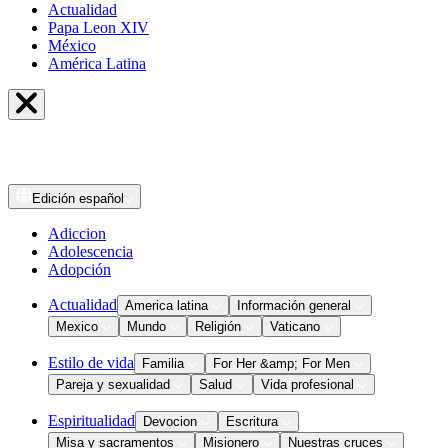
Actualidad
Papa Leon XIV
México
América Latina
Edición
español
Adiccion
Adolescencia
Adopción
Actualidad
America latina
Información general
Mexico
Mundo
Religión
Vaticano
Estilo de vida
Familia
For Her &amp; For Men
Pareja y sexualidad
Salud
Vida profesional
Espiritualidad
Devocion
Escritura
Misa y sacramentos
Misionero
Nuestras cruces