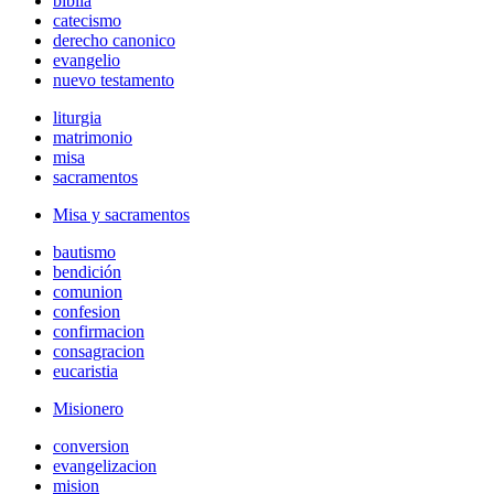
biblia
catecismo
derecho canonico
evangelio
nuevo testamento
liturgia
matrimonio
misa
sacramentos
Misa y sacramentos
bautismo
bendición
comunion
confesion
confirmacion
consagracion
eucaristia
Misionero
conversion
evangelizacion
mision