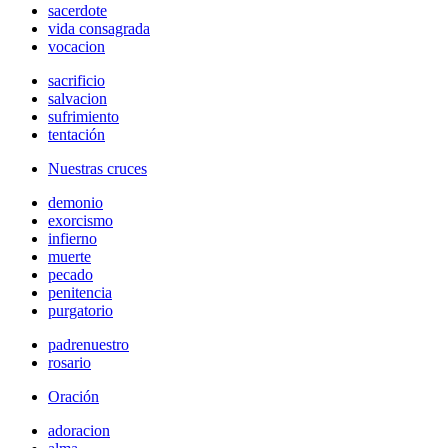
sacerdote
vida consagrada
vocacion
sacrificio
salvacion
sufrimiento
tentación
Nuestras cruces
demonio
exorcismo
infierno
muerte
pecado
penitencia
purgatorio
padrenuestro
rosario
Oración
adoracion