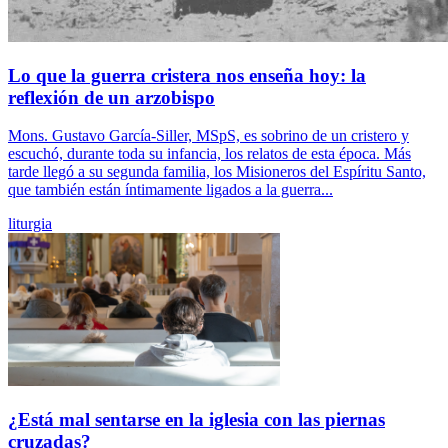
Lo que la guerra cristera nos enseña hoy: la
reflexión de un arzobispo
Mons. Gustavo García-Siller, MSpS, es sobrino de un cristero y
escuchó, durante toda su infancia, los relatos de esta época. Más
tarde llegó a su segunda familia, los Misioneros del Espíritu Santo,
que también están íntimamente ligados a la guerra...
liturgia
¿Está mal sentarse en la iglesia con las piernas
cruzadas?