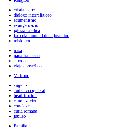
Religión
cristianismo
dialogo interreligioso
ecumenismo
evangelizacion
iglesia catolica
jornada mundial de la juventud
misionero
misa
papa francisco
sinodo
viaje apostólico
Vaticano
angelus
audiencia general
beatificacion
canonizacion
conclave
curia romana
jubileo
Familia