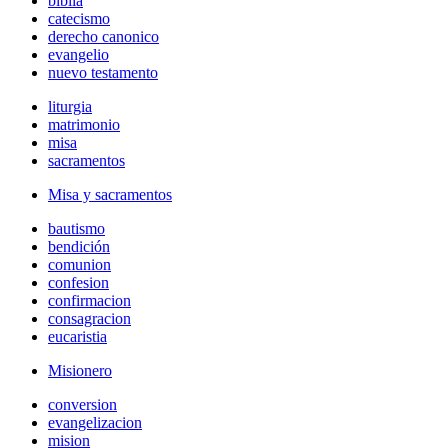
biblia
catecismo
derecho canonico
evangelio
nuevo testamento
liturgia
matrimonio
misa
sacramentos
Misa y sacramentos
bautismo
bendición
comunion
confesion
confirmacion
consagracion
eucaristia
Misionero
conversion
evangelizacion
mision