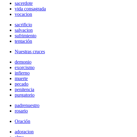
sacerdote
vida consagrada
vocacion
sacrificio
salvacion
sufrimiento
tentación
Nuestras cruces
demonio
exorcismo
infierno
muerte
pecado
penitencia
purgatorio
padrenuestro
rosario
Oración
adoracion