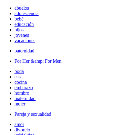
abuelos
adolescencia
bebé
educación
hijos
jovenes
vacaciones
paternidad
For Her &amp; For Men
boda
casa
cocina
embarazo
hombre
maternidad
mujer
Pareja y sexualidad
amor
divorcio