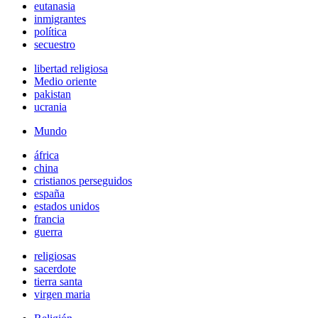
eutanasia
inmigrantes
política
secuestro
libertad religiosa
Medio oriente
pakistan
ucrania
Mundo
áfrica
china
cristianos perseguidos
españa
estados unidos
francia
guerra
religiosas
sacerdote
tierra santa
virgen maria