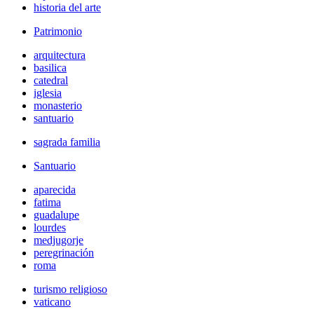
historia del arte
Patrimonio
arquitectura
basilica
catedral
iglesia
monasterio
santuario
sagrada familia
Santuario
aparecida
fatima
guadalupe
lourdes
medjugorje
peregrinación
roma
turismo religioso
vaticano