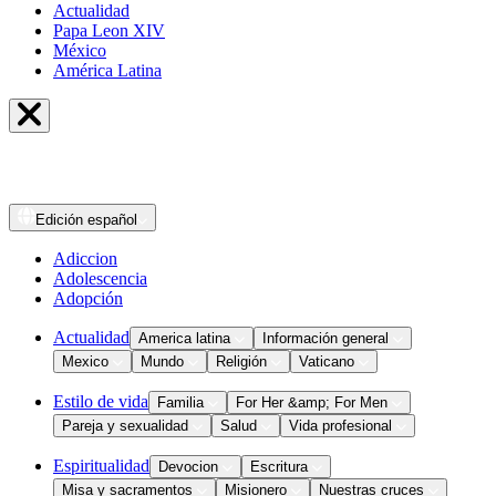
Actualidad
Papa Leon XIV
México
América Latina
Edición
español
Adiccion
Adolescencia
Adopción
Actualidad
America latina
Información general
Mexico
Mundo
Religión
Vaticano
Estilo de vida
Familia
For Her &amp; For Men
Pareja y sexualidad
Salud
Vida profesional
Espiritualidad
Devocion
Escritura
Misa y sacramentos
Misionero
Nuestras cruces