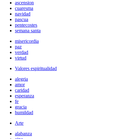
ascension
cuaresma
navidad
pascua
pentecostes
semana santa
misericordia
paz
verdad
virtud
Valores espiritualidad
alegria
amor
caridad
esperanza
fe
gracia
humildad
Arte
alabanza