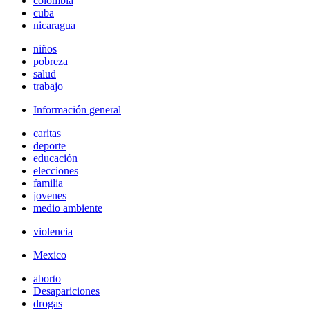
colombia
cuba
nicaragua
niños
pobreza
salud
trabajo
Información general
caritas
deporte
educación
elecciones
familia
jovenes
medio ambiente
violencia
Mexico
aborto
Desapariciones
drogas