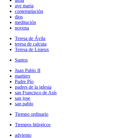
alma
ave maria
contemplación
dios
meditación
novena
Teresa de Ávila
teresa de calcuta
Teresa de Lisieux
Santos
Juan Pablo II
martires
Padre Pío
padres de la iglesia
san Francisco de Asís
san jose
san pablo
Tiempo ordinario
Tiempos litúrgicos
adviento