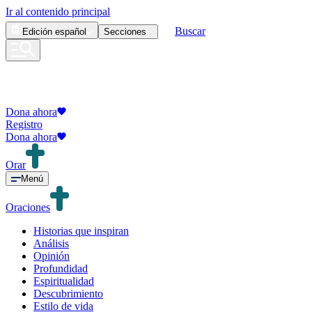
Ir al contenido principal
Buscar
Edición
español
Secciones
Dona ahora
Registro
Dona ahora
Orar
Menú
Oraciones
Historias que inspiran
Análisis
Opinión
Profundidad
Espiritualidad
Descubrimiento
Estilo de vida