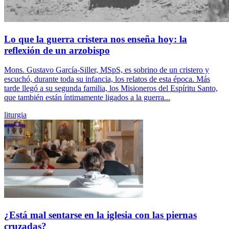
Lo que la guerra cristera nos enseña hoy: la
reflexión de un arzobispo
Mons. Gustavo García-Siller, MSpS, es sobrino de un cristero y
escuchó, durante toda su infancia, los relatos de esta época. Más
tarde llegó a su segunda familia, los Misioneros del Espíritu Santo,
que también están íntimamente ligados a la guerra...
liturgia
¿Está mal sentarse en la iglesia con las piernas
cruzadas?