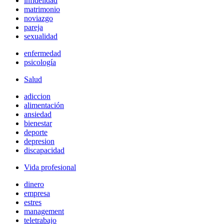
infidelidad
matrimonio
noviazgo
pareja
sexualidad
enfermedad
psicología
Salud
adiccion
alimentación
ansiedad
bienestar
deporte
depresion
discapacidad
Vida profesional
dinero
empresa
estres
management
teletrabajo