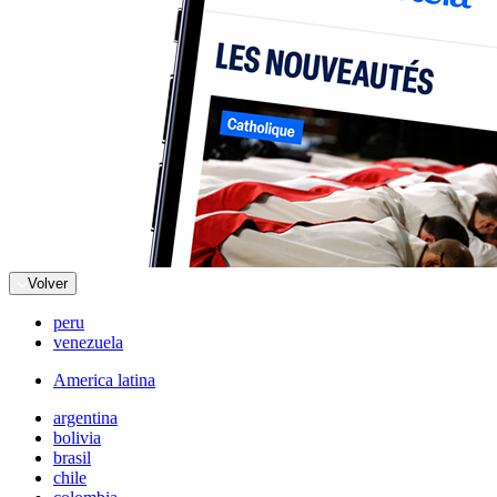
Volver
peru
venezuela
America latina
argentina
bolivia
brasil
chile