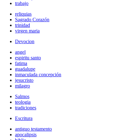
trabajo
reliquias
Sagrado Corazón
trinidad
virgen maria
Devocion
angel
espiritu santo
fatima
guadalupe
inmaculada concepción
jesucristo
milagro
Salmos
teologia
tradiciones
Escritura
antiguo testamento
apocalipsis