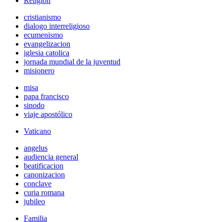
Religión
cristianismo
dialogo interreligioso
ecumenismo
evangelizacion
iglesia catolica
jornada mundial de la juventud
misionero
misa
papa francisco
sinodo
viaje apostólico
Vaticano
angelus
audiencia general
beatificacion
canonizacion
conclave
curia romana
jubileo
Familia