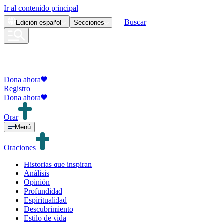
Ir al contenido principal
Buscar
Edición
español
Secciones
Dona ahora
Registro
Dona ahora
Orar
Menú
Oraciones
Historias que inspiran
Análisis
Opinión
Profundidad
Espiritualidad
Descubrimiento
Estilo de vida