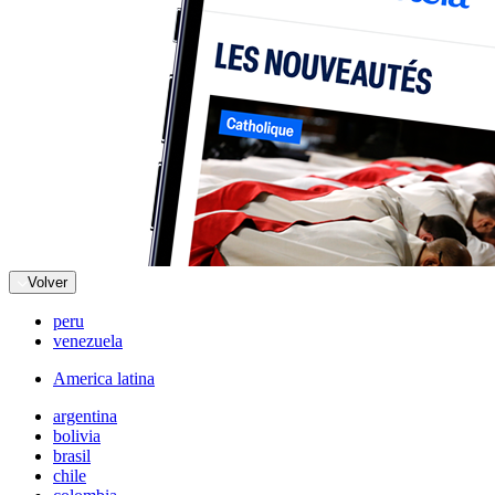
Volver
peru
venezuela
America latina
argentina
bolivia
brasil
chile