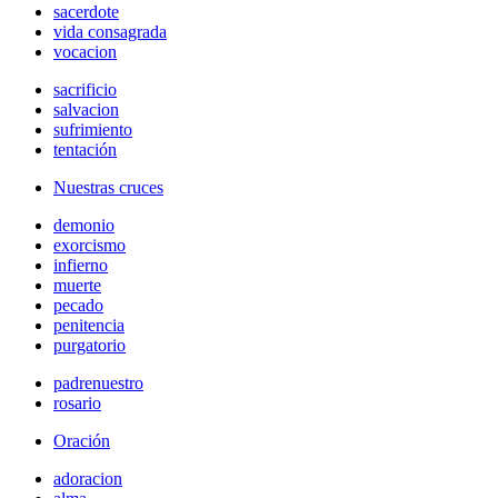
sacerdote
vida consagrada
vocacion
sacrificio
salvacion
sufrimiento
tentación
Nuestras cruces
demonio
exorcismo
infierno
muerte
pecado
penitencia
purgatorio
padrenuestro
rosario
Oración
adoracion