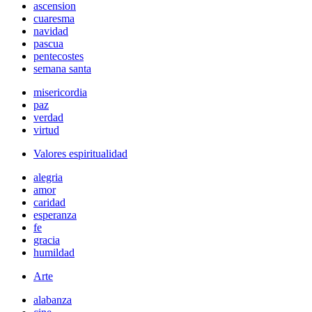
ascension
cuaresma
navidad
pascua
pentecostes
semana santa
misericordia
paz
verdad
virtud
Valores espiritualidad
alegria
amor
caridad
esperanza
fe
gracia
humildad
Arte
alabanza