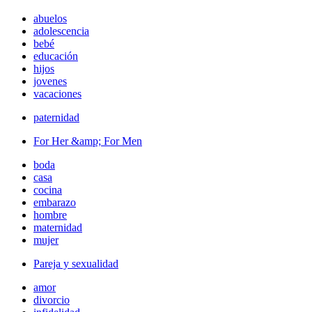
abuelos
adolescencia
bebé
educación
hijos
jovenes
vacaciones
paternidad
For Her &amp; For Men
boda
casa
cocina
embarazo
hombre
maternidad
mujer
Pareja y sexualidad
amor
divorcio