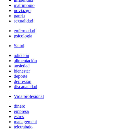
infidelidad
matrimonio
noviazgo
pareja
sexualidad
enfermedad
psicología
Salud
adiccion
alimentación
ansiedad
bienestar
deporte
depresion
discapacidad
Vida profesional
dinero
empresa
estres
management
teletrabajo