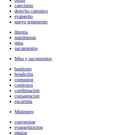
biblia
catecismo
derecho canonico
evangelio
nuevo testamento
liturgia
matrimonio
misa
sacramentos
Misa y sacramentos
bautismo
bendición
comunion
confesion
confirmacion
consagracion
eucaristia
Misionero
conversion
evangelizacion
mision