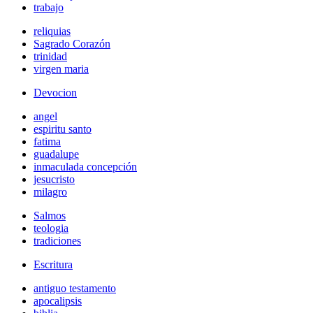
trabajo
reliquias
Sagrado Corazón
trinidad
virgen maria
Devocion
angel
espiritu santo
fatima
guadalupe
inmaculada concepción
jesucristo
milagro
Salmos
teologia
tradiciones
Escritura
antiguo testamento
apocalipsis