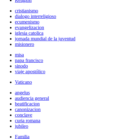
Religión
cristianismo
dialogo interreligioso
ecumenismo
evangelizacion
iglesia catolica
jornada mundial de la juventud
misionero
misa
papa francisco
sinodo
viaje apostólico
Vaticano
angelus
audiencia general
beatificacion
canonizacion
conclave
curia romana
jubileo
Familia