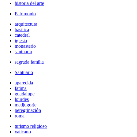
historia del arte
Patrimonio
arquitectura
basilica
catedral
iglesia
monasterio
santuario
sagrada familia
Santuario
aparecida
fatima
guadalupe
lourdes
medjugorje
peregrinación
roma
turismo religioso
vaticano