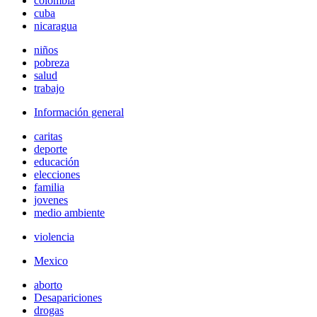
colombia
cuba
nicaragua
niños
pobreza
salud
trabajo
Información general
caritas
deporte
educación
elecciones
familia
jovenes
medio ambiente
violencia
Mexico
aborto
Desapariciones
drogas