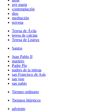
alma
ave maria
contemplación
dios
meditación
novena
Teresa de Ávila
teresa de calcuta
Teresa de Lisieux
Santos
Juan Pablo II
martires
Padre Pío
padres de la iglesia
san Francisco de Asís
san jose
san pablo
Tiempo ordinario
Tiempos litúrgicos
adviento