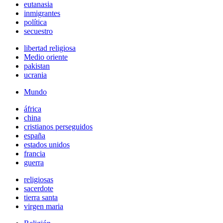
eutanasia
inmigrantes
política
secuestro
libertad religiosa
Medio oriente
pakistan
ucrania
Mundo
áfrica
china
cristianos perseguidos
españa
estados unidos
francia
guerra
religiosas
sacerdote
tierra santa
virgen maria