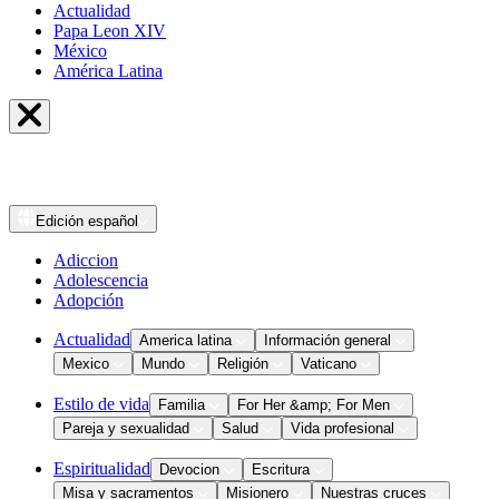
Actualidad
Papa Leon XIV
México
América Latina
Edición
español
Adiccion
Adolescencia
Adopción
Actualidad
America latina
Información general
Mexico
Mundo
Religión
Vaticano
Estilo de vida
Familia
For Her &amp; For Men
Pareja y sexualidad
Salud
Vida profesional
Espiritualidad
Devocion
Escritura
Misa y sacramentos
Misionero
Nuestras cruces