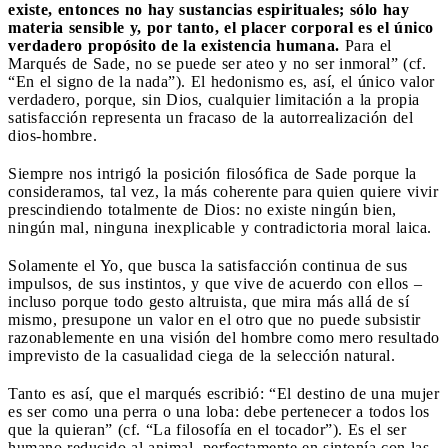
existe, entonces no hay sustancias espirituales; sólo hay
materia sensible y, por tanto, el placer corporal es el único
verdadero propósito de la existencia humana.
Para el
Marqués de Sade, no se puede ser ateo y no ser inmoral” (cf.
“En el signo de la nada”). El hedonismo es, así, el único valor
verdadero, porque, sin Dios, cualquier limitación a la propia
satisfacción representa un fracaso de la autorrealización del
dios-hombre.
Siempre nos intrigó la posición filosófica de Sade porque la
consideramos, tal vez, la más coherente para quien quiere vivir
prescindiendo totalmente de Dios: no existe ningún bien,
ningún mal, ninguna inexplicable y contradictoria moral laica.
Solamente el Yo, que busca la satisfacción continua de sus
impulsos, de sus instintos, y que vive de acuerdo con ellos –
incluso porque todo gesto altruista, que mira más allá de sí
mismo, presupone un valor en el otro que no puede subsistir
razonablemente en una visión del hombre como mero resultado
imprevisto de la casualidad ciega de la selección natural.
Tanto es así, que el marqués escribió: “El destino de una mujer
es ser como una perra o una loba: debe pertenecer a todos los
que la quieran” (cf. “La filosofía en el tocador”). Es el ser
humano reducido al animal, perfectamente en sintonía con las