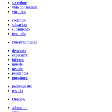
sacerdote
vida consagrada
vocacion
sacrificio
salvacion
sufrimiento
tentación
Nuestras cruces
demonio
exorcismo
infierno
muerte
pecado
penitencia
purgatorio
padrenuestro
rosario
Oración
adoracion