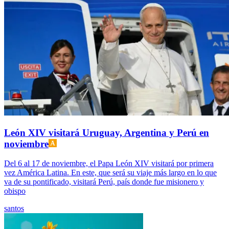
León XIV visitará Uruguay, Argentina y Perú en
noviembre
Del 6 al 17 de noviembre, el Papa León XIV visitará por primera
vez América Latina. En este, que será su viaje más largo en lo que
va de su pontificado, visitará Perú, país donde fue misionero y
obispo
santos