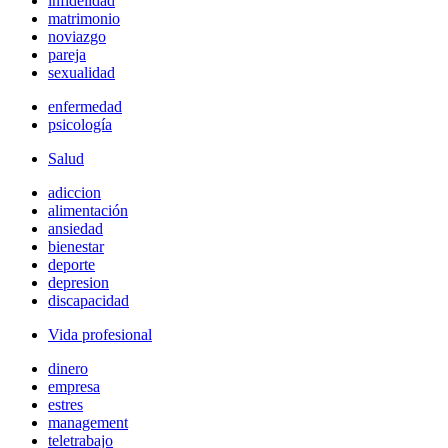
infidelidad
matrimonio
noviazgo
pareja
sexualidad
enfermedad
psicología
Salud
adiccion
alimentación
ansiedad
bienestar
deporte
depresion
discapacidad
Vida profesional
dinero
empresa
estres
management
teletrabajo