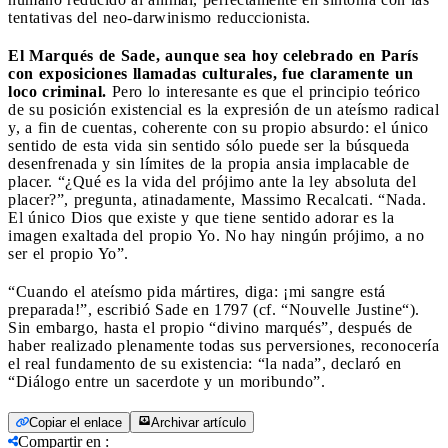
tentativas del neo-darwinismo reduccionista.
El Marqués de Sade, aunque sea hoy celebrado en París
con exposiciones llamadas culturales, fue claramente un
loco criminal.
Pero lo interesante es que el principio teórico
de su posición existencial es la expresión de un ateísmo radical
y, a fin de cuentas, coherente con su propio absurdo: el único
sentido de esta vida sin sentido sólo puede ser la búsqueda
desenfrenada y sin límites de la propia ansia implacable de
placer. “¿Qué es la vida del prójimo ante la ley absoluta del
placer?”, pregunta, atinadamente, Massimo Recalcati. “Nada.
El único Dios que existe y que tiene sentido adorar es la
imagen exaltada del propio Yo. No hay ningún prójimo, a no
ser el propio Yo”.
“Cuando el ateísmo pida mártires, diga: ¡mi sangre está
preparada!”, escribió Sade en 1797 (cf. “Nouvelle Justine“).
Sin embargo, hasta el propio “divino marqués”, después de
haber realizado plenamente todas sus perversiones, reconocería
el real fundamento de su existencia: “la nada”, declaró en
“Diálogo entre un sacerdote y un moribundo”.
Copiar el enlace
Archivar artículo
Compartir en
: