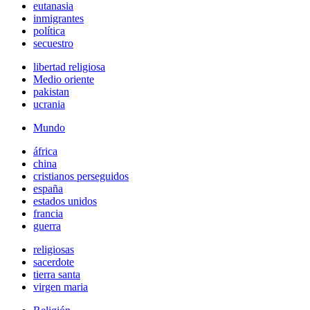
eutanasia
inmigrantes
política
secuestro
libertad religiosa
Medio oriente
pakistan
ucrania
Mundo
áfrica
china
cristianos perseguidos
españa
estados unidos
francia
guerra
religiosas
sacerdote
tierra santa
virgen maria