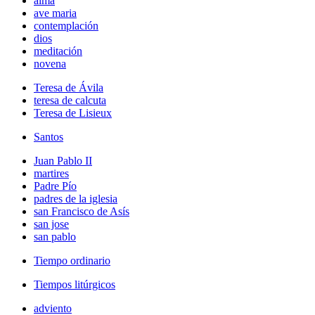
alma
ave maria
contemplación
dios
meditación
novena
Teresa de Ávila
teresa de calcuta
Teresa de Lisieux
Santos
Juan Pablo II
martires
Padre Pío
padres de la iglesia
san Francisco de Asís
san jose
san pablo
Tiempo ordinario
Tiempos litúrgicos
adviento