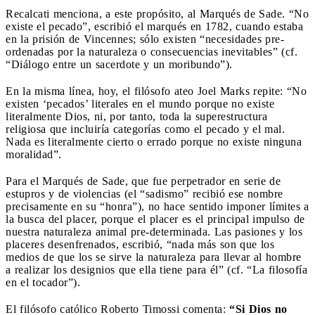
Recalcati menciona, a este propósito, al Marqués de Sade. “No
existe el pecado”, escribió el marqués en 1782, cuando estaba
en la prisión de Vincennes; sólo existen “necesidades pre-
ordenadas por la naturaleza o consecuencias inevitables” (cf.
“Diálogo entre un sacerdote y un moribundo”).
En la misma línea, hoy, el filósofo ateo Joel Marks repite: “No
existen ‘pecados’ literales en el mundo porque no existe
literalmente Dios, ni, por tanto, toda la superestructura
religiosa que incluiría categorías como el pecado y el mal.
Nada es literalmente cierto o errado porque no existe ninguna
moralidad”.
Para el Marqués de Sade, que fue perpetrador en serie de
estupros y de violencias (el “sadismo” recibió ese nombre
precisamente en su “honra”), no hace sentido imponer límites a
la busca del placer, porque el placer es el principal impulso de
nuestra naturaleza animal pre-determinada. Las pasiones y los
placeres desenfrenados, escribió, “nada más son que los
medios de que los se sirve la naturaleza para llevar al hombre
a realizar los designios que ella tiene para él” (cf. “La filosofía
en el tocador”).
El filósofo católico Roberto Timossi comenta:
“Si Dios no