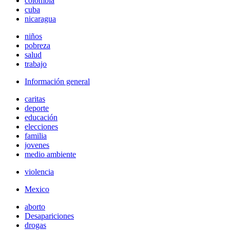
colombia
cuba
nicaragua
niños
pobreza
salud
trabajo
Información general
caritas
deporte
educación
elecciones
familia
jovenes
medio ambiente
violencia
Mexico
aborto
Desapariciones
drogas