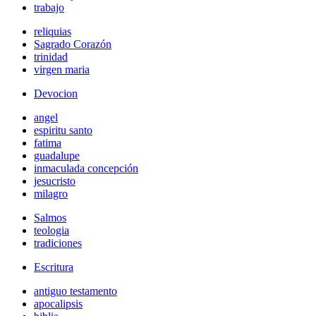
trabajo
reliquias
Sagrado Corazón
trinidad
virgen maria
Devocion
angel
espiritu santo
fatima
guadalupe
inmaculada concepción
jesucristo
milagro
Salmos
teologia
tradiciones
Escritura
antiguo testamento
apocalipsis