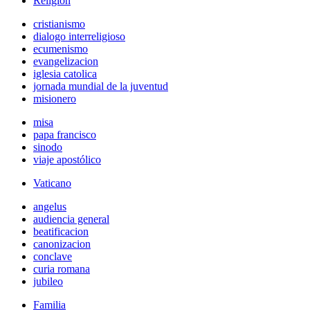
Religión
cristianismo
dialogo interreligioso
ecumenismo
evangelizacion
iglesia catolica
jornada mundial de la juventud
misionero
misa
papa francisco
sinodo
viaje apostólico
Vaticano
angelus
audiencia general
beatificacion
canonizacion
conclave
curia romana
jubileo
Familia