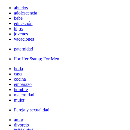
abuelos
adolescencia
bebé
educación
hijos
jovenes
vacaciones
paternidad
For Her &amp; For Men
boda
casa
cocina
embarazo
hombre
maternidad
mujer
Pareja y sexualidad
amor
divorcio