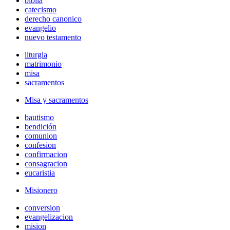
biblia
catecismo
derecho canonico
evangelio
nuevo testamento
liturgia
matrimonio
misa
sacramentos
Misa y sacramentos
bautismo
bendición
comunion
confesion
confirmacion
consagracion
eucaristia
Misionero
conversion
evangelizacion
mision