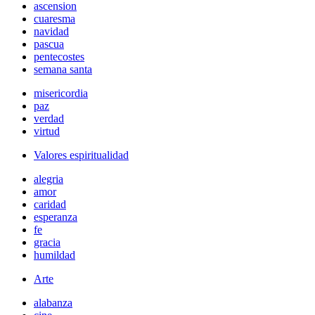
ascension
cuaresma
navidad
pascua
pentecostes
semana santa
misericordia
paz
verdad
virtud
Valores espiritualidad
alegria
amor
caridad
esperanza
fe
gracia
humildad
Arte
alabanza