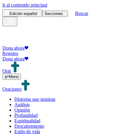
Ir al contenido principal
Buscar
Edición
español
Secciones
Dona ahora
Registro
Dona ahora
Orar
Menú
Oraciones
Historias que inspiran
Análisis
Opinión
Profundidad
Espiritualidad
Descubrimiento
Estilo de vida