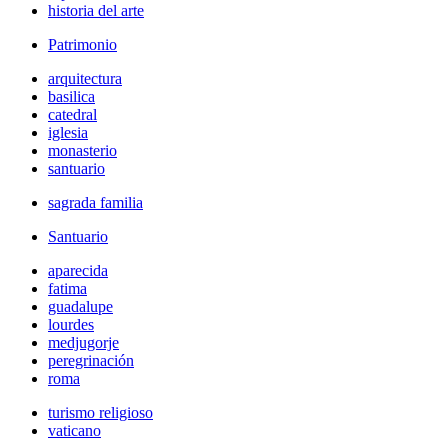
historia del arte
Patrimonio
arquitectura
basilica
catedral
iglesia
monasterio
santuario
sagrada familia
Santuario
aparecida
fatima
guadalupe
lourdes
medjugorje
peregrinación
roma
turismo religioso
vaticano