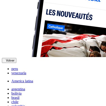
Volver
peru
venezuela
America latina
argentina
bolivia
brasil
chile