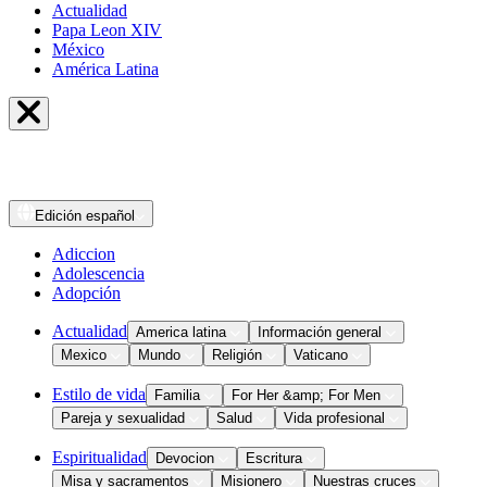
Actualidad
Papa Leon XIV
México
América Latina
Edición
español
Adiccion
Adolescencia
Adopción
Actualidad
America latina
Información general
Mexico
Mundo
Religión
Vaticano
Estilo de vida
Familia
For Her &amp; For Men
Pareja y sexualidad
Salud
Vida profesional
Espiritualidad
Devocion
Escritura
Misa y sacramentos
Misionero
Nuestras cruces