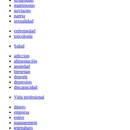
infidelidad
matrimonio
noviazgo
pareja
sexualidad
enfermedad
psicología
Salud
adiccion
alimentación
ansiedad
bienestar
deporte
depresion
discapacidad
Vida profesional
dinero
empresa
estres
management
teletrabajo