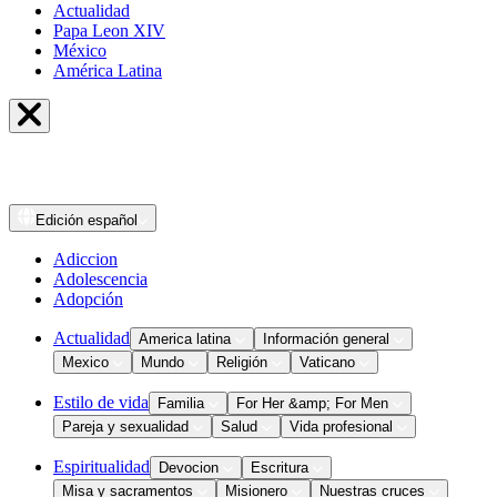
Actualidad
Papa Leon XIV
México
América Latina
Edición
español
Adiccion
Adolescencia
Adopción
Actualidad
America latina
Información general
Mexico
Mundo
Religión
Vaticano
Estilo de vida
Familia
For Her &amp; For Men
Pareja y sexualidad
Salud
Vida profesional
Espiritualidad
Devocion
Escritura
Misa y sacramentos
Misionero
Nuestras cruces