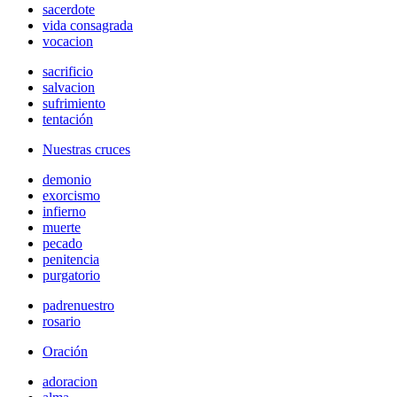
sacerdote
vida consagrada
vocacion
sacrificio
salvacion
sufrimiento
tentación
Nuestras cruces
demonio
exorcismo
infierno
muerte
pecado
penitencia
purgatorio
padrenuestro
rosario
Oración
adoracion