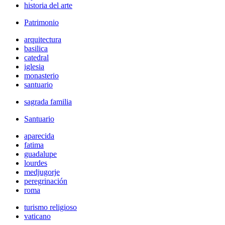
historia del arte
Patrimonio
arquitectura
basilica
catedral
iglesia
monasterio
santuario
sagrada familia
Santuario
aparecida
fatima
guadalupe
lourdes
medjugorje
peregrinación
roma
turismo religioso
vaticano