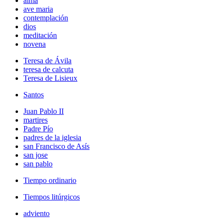
alma
ave maria
contemplación
dios
meditación
novena
Teresa de Ávila
teresa de calcuta
Teresa de Lisieux
Santos
Juan Pablo II
martires
Padre Pío
padres de la iglesia
san Francisco de Asís
san jose
san pablo
Tiempo ordinario
Tiempos litúrgicos
adviento