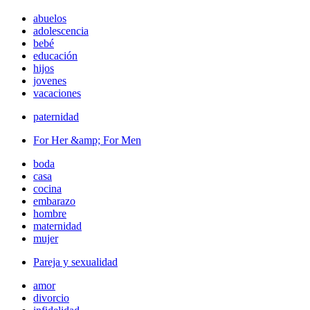
abuelos
adolescencia
bebé
educación
hijos
jovenes
vacaciones
paternidad
For Her &amp; For Men
boda
casa
cocina
embarazo
hombre
maternidad
mujer
Pareja y sexualidad
amor
divorcio