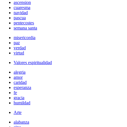
ascension
cuaresma
navidad
pascua
pentecostes
semana santa
misericordia
paz
verdad
virtud
Valores espiritualidad
alegria
amor
caridad
esperanza
fe
gracia
humildad
Arte
alabanza