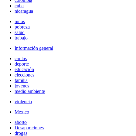
colombia
cuba
nicaragua
niños
pobreza
salud
trabajo
Información general
caritas
deporte
educación
elecciones
familia
jovenes
medio ambiente
violencia
Mexico
aborto
Desapariciones
drogas