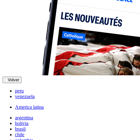
Volver
peru
venezuela
America latina
argentina
bolivia
brasil
chile