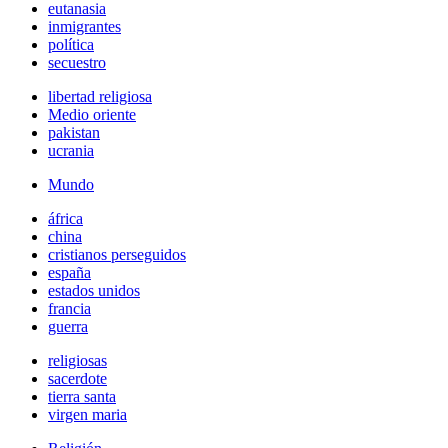
eutanasia
inmigrantes
política
secuestro
libertad religiosa
Medio oriente
pakistan
ucrania
Mundo
áfrica
china
cristianos perseguidos
españa
estados unidos
francia
guerra
religiosas
sacerdote
tierra santa
virgen maria