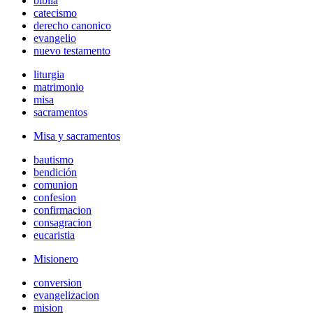
biblia
catecismo
derecho canonico
evangelio
nuevo testamento
liturgia
matrimonio
misa
sacramentos
Misa y sacramentos
bautismo
bendición
comunion
confesion
confirmacion
consagracion
eucaristia
Misionero
conversion
evangelizacion
mision