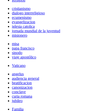
Religión
cristianismo
dialogo interreligioso
ecumenismo
evangelizacion
iglesia catolica
jornada mundial de la juventud
misionero
misa
papa francisco
sinodo
viaje apostólico
Vaticano
angelus
audiencia general
beatificacion
canonizacion
conclave
curia romana
jubileo
Familia