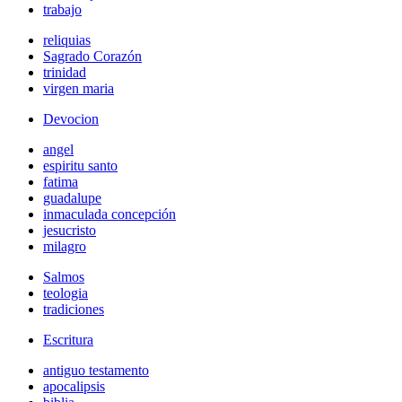
trabajo
reliquias
Sagrado Corazón
trinidad
virgen maria
Devocion
angel
espiritu santo
fatima
guadalupe
inmaculada concepción
jesucristo
milagro
Salmos
teologia
tradiciones
Escritura
antiguo testamento
apocalipsis