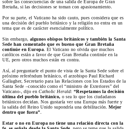
sobre las consecuencias de una salida de Europa de Gran
Bretaña, si las decisiones se toman con apasionamiento.
Por su parte, el Vaticano ha sido cauto, pues considera que es
una decisión del pueblo británico y la religión no entra en un
tema que es de carácter esencialmente político.
Sin embargo,
algunos obispos británicos y también la Santa
Sede han comentado que es bueno que Gran Bretaña
continúe en Europa
. El Vaticano no olvida que muchos
católicos están a favor de que Gran Bretaña continúe en la
UE, pero otros muchos están en contra.
Así, al preguntarle el punto de vista de la Santa Sede sobre el
próximo referéndum británico, el arzobispo Paul Richard
Gallagher, Secretario para las Relaciones con los Estados de la
Santa Sede –conocido como el “ministro de Exteriores” del
Vaticano-, dijo en
Catholic Herald:
“Respetamos la decisión
última del pueblo británico,
o sea lo que los ciudadanos
británicos decidan. Nos gustaría ver una Europa más fuerte y
la salida del Reino Unido supondría una debilitación.
Mejor
dentro que fuera”
.
Estar o no en Europa no tiene una relación directa con la
fe, se señala desde la Santa Sede,
pero se teme que la salida