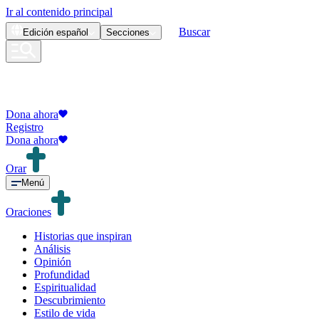
Ir al contenido principal
Buscar
Edición
español
Secciones
Dona ahora
Registro
Dona ahora
Orar
Menú
Oraciones
Historias que inspiran
Análisis
Opinión
Profundidad
Espiritualidad
Descubrimiento
Estilo de vida