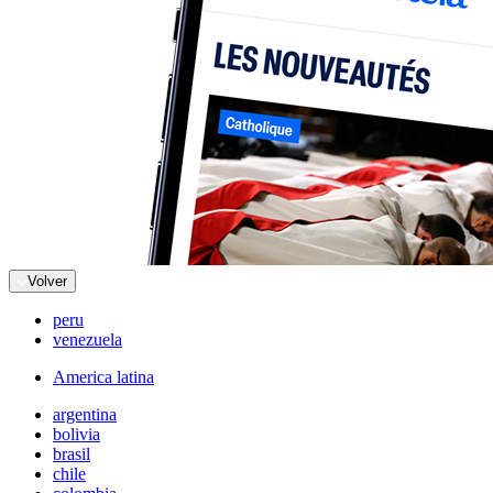
Volver
peru
venezuela
America latina
argentina
bolivia
brasil
chile