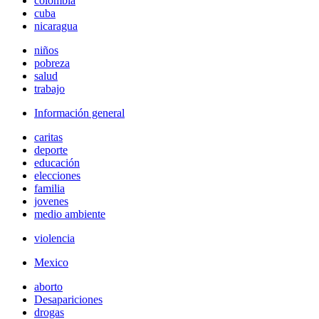
colombia
cuba
nicaragua
niños
pobreza
salud
trabajo
Información general
caritas
deporte
educación
elecciones
familia
jovenes
medio ambiente
violencia
Mexico
aborto
Desapariciones
drogas