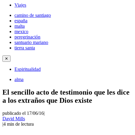
Viajes
camino de santiago
españa
malta
mexico
peregrinación
santuario mariano
tierra santa
✕
Espiritualidad
alma
El sencillo acto de testimonio que les dice
a los extraños que Dios existe
publicado el 17/06/16
|
David Mills
|
4
min de lectura