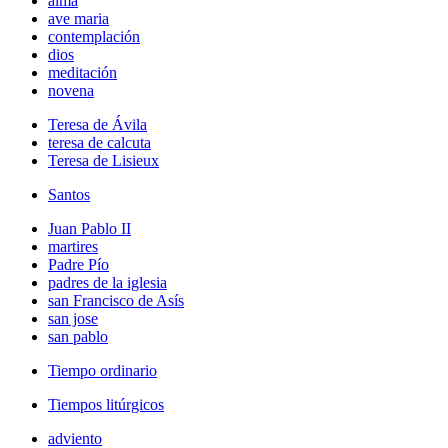
alma
ave maria
contemplación
dios
meditación
novena
Teresa de Ávila
teresa de calcuta
Teresa de Lisieux
Santos
Juan Pablo II
martires
Padre Pío
padres de la iglesia
san Francisco de Asís
san jose
san pablo
Tiempo ordinario
Tiempos litúrgicos
adviento