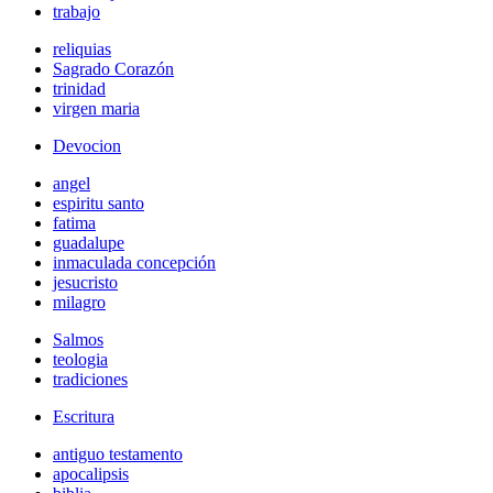
trabajo
reliquias
Sagrado Corazón
trinidad
virgen maria
Devocion
angel
espiritu santo
fatima
guadalupe
inmaculada concepción
jesucristo
milagro
Salmos
teologia
tradiciones
Escritura
antiguo testamento
apocalipsis