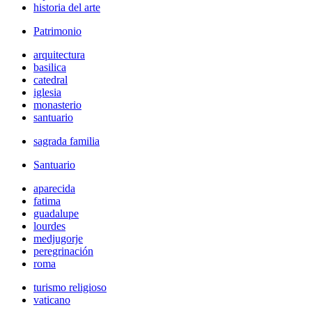
historia del arte
Patrimonio
arquitectura
basilica
catedral
iglesia
monasterio
santuario
sagrada familia
Santuario
aparecida
fatima
guadalupe
lourdes
medjugorje
peregrinación
roma
turismo religioso
vaticano