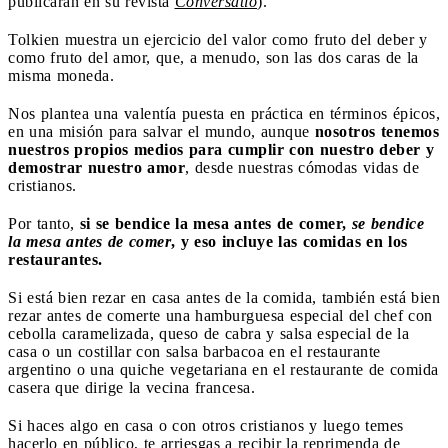
publicarán en su revista
Conversatio
).
Tolkien muestra un ejercicio del valor como fruto del deber y
como fruto del amor, que, a menudo, son las dos caras de la
misma moneda.
Nos plantea una valentía puesta en práctica en términos épicos,
en una misión para salvar el mundo, aunque
nosotros tenemos
nuestros propios medios para cumplir con nuestro deber y
demostrar nuestro amor
, desde nuestras cómodas vidas de
cristianos.
Por tanto,
si se bendice la mesa antes de comer,
se bendice
la mesa antes de comer
, y eso incluye las comidas en los
restaurantes.
Si está bien rezar en casa antes de la comida, también está bien
rezar antes de comerte una hamburguesa especial del chef con
cebolla caramelizada, queso de cabra y salsa especial de la
casa o un costillar con salsa barbacoa en el restaurante
argentino o una quiche vegetariana en el restaurante de comida
casera que dirige la vecina francesa.
Si haces algo en casa o con otros cristianos y luego temes
hacerlo en público, te arriesgas a recibir la reprimenda de