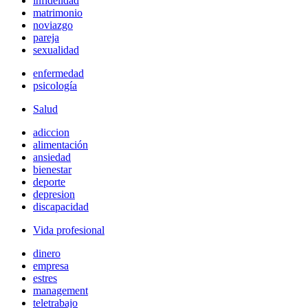
infidelidad
matrimonio
noviazgo
pareja
sexualidad
enfermedad
psicología
Salud
adiccion
alimentación
ansiedad
bienestar
deporte
depresion
discapacidad
Vida profesional
dinero
empresa
estres
management
teletrabajo