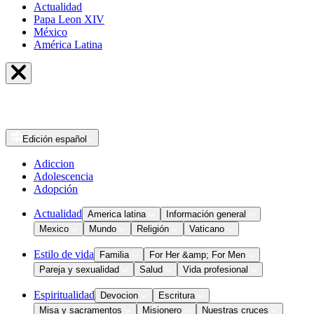
Actualidad
Papa Leon XIV
México
América Latina
Edición
español
Adiccion
Adolescencia
Adopción
Actualidad
America latina
Información general
Mexico
Mundo
Religión
Vaticano
Estilo de vida
Familia
For Her &amp; For Men
Pareja y sexualidad
Salud
Vida profesional
Espiritualidad
Devocion
Escritura
Misa y sacramentos
Misionero
Nuestras cruces