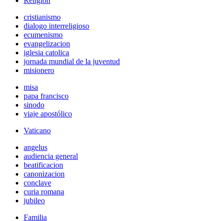
Religión
cristianismo
dialogo interreligioso
ecumenismo
evangelizacion
iglesia catolica
jornada mundial de la juventud
misionero
misa
papa francisco
sinodo
viaje apostólico
Vaticano
angelus
audiencia general
beatificacion
canonizacion
conclave
curia romana
jubileo
Familia