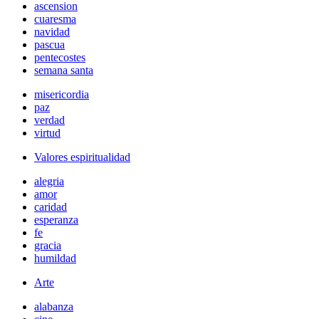
ascension
cuaresma
navidad
pascua
pentecostes
semana santa
misericordia
paz
verdad
virtud
Valores espiritualidad
alegria
amor
caridad
esperanza
fe
gracia
humildad
Arte
alabanza