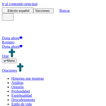
Ir al contenido principal
Buscar
Edición
español
Secciones
Dona ahora
Registro
Dona ahora
Orar
Menú
Oraciones
Historias que inspiran
Análisis
Opinión
Profundidad
Espiritualidad
Descubrimiento
Estilo de vida