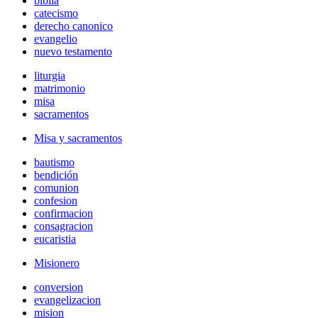
biblia
catecismo
derecho canonico
evangelio
nuevo testamento
liturgia
matrimonio
misa
sacramentos
Misa y sacramentos
bautismo
bendición
comunion
confesion
confirmacion
consagracion
eucaristia
Misionero
conversion
evangelizacion
mision