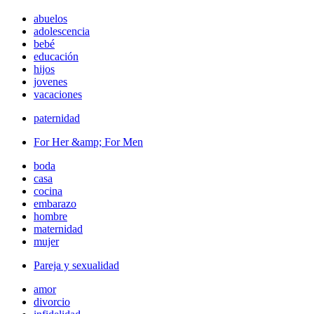
abuelos
adolescencia
bebé
educación
hijos
jovenes
vacaciones
paternidad
For Her &amp; For Men
boda
casa
cocina
embarazo
hombre
maternidad
mujer
Pareja y sexualidad
amor
divorcio