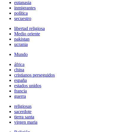
eutanasia
inmigrantes
política
secuestro
libertad religiosa
Medio oriente
pakistan
ucrania
Mundo
áfrica
china
cristianos perseguidos
españa
estados unidos
francia
guerra
religiosas
sacerdote
tierra santa
virgen maria