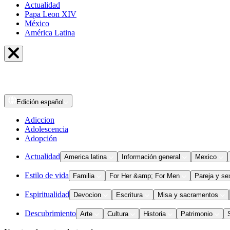
Actualidad
Papa Leon XIV
México
América Latina
Edición
español
Adiccion
Adolescencia
Adopción
Actualidad
America latina
Información general
Mexico
Estilo de vida
Familia
For Her &amp; For Men
Pareja y se
Espiritualidad
Devocion
Escritura
Misa y sacramentos
Descubrimiento
Arte
Cultura
Historia
Patrimonio