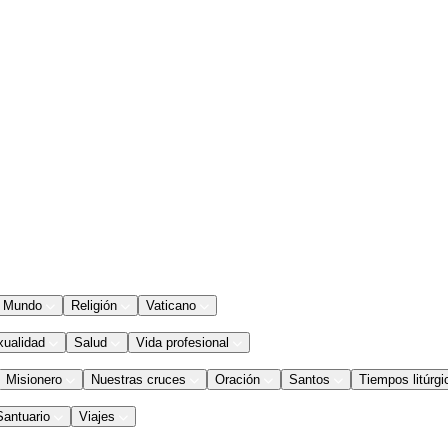
Mundo
Religión
Vaticano
xualidad
Salud
Vida profesional
Misionero
Nuestras cruces
Oración
Santos
Tiempos litúrgi
Santuario
Viajes