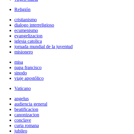
Religión
cristianismo
dialogo interreligioso
ecumenismo
evangelizacion
iglesia catolica
jornada mundial de la juventud
misionero
misa
papa francisco
sinodo
viaje apostólico
Vaticano
angelus
audiencia general
beatificacion
canonizacion
conclave
curia romana
jubileo