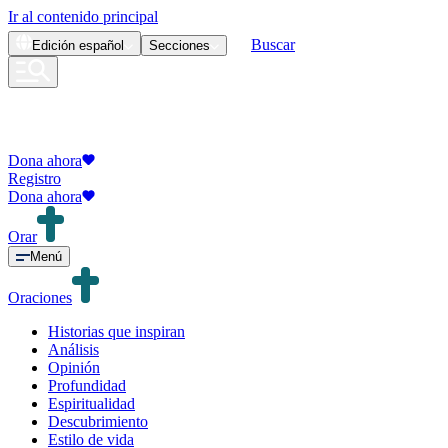
Ir al contenido principal
Buscar
Edición
español
Secciones
Dona ahora
Registro
Dona ahora
Orar
Menú
Oraciones
Historias que inspiran
Análisis
Opinión
Profundidad
Espiritualidad
Descubrimiento
Estilo de vida