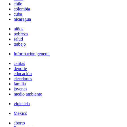
chile
colombia
cuba
nicaragua
niños
pobreza
salud
trabajo
Información general
caritas
deporte
educación
elecciones
familia
jovenes
medio ambiente
violencia
Mexico
aborto