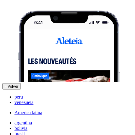
Volver
peru
venezuela
America latina
argentina
bolivia
brasil