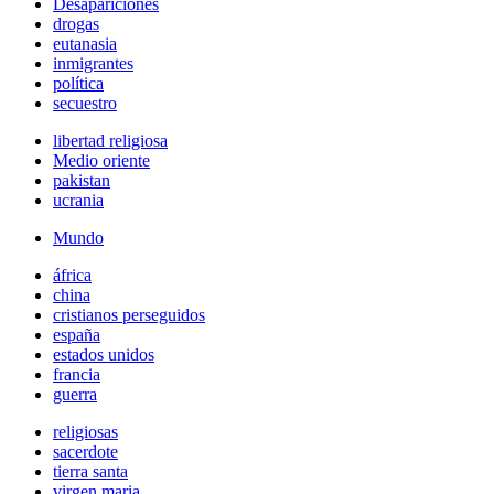
Desapariciones
drogas
eutanasia
inmigrantes
política
secuestro
libertad religiosa
Medio oriente
pakistan
ucrania
Mundo
áfrica
china
cristianos perseguidos
españa
estados unidos
francia
guerra
religiosas
sacerdote
tierra santa
virgen maria