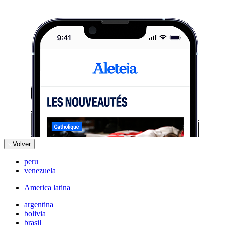
Volver
peru
venezuela
America latina
argentina
bolivia
brasil