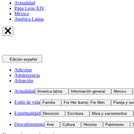
Actualidad
Papa Leon XIV
México
América Latina
Edición
español
Adiccion
Adolescencia
Adopción
Actualidad
America latina
Información general
Mexico
Estilo de vida
Familia
For Her &amp; For Men
Pareja y se
Espiritualidad
Devocion
Escritura
Misa y sacramentos
Descubrimiento
Arte
Cultura
Historia
Patrimonio