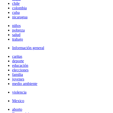
chile
colombia
cuba
nicaragua
niños
pobreza
salud
trabajo
Información general
caritas
deporte
educación
elecciones
familia
jovenes
medio ambiente
violencia
Mexico
aborto