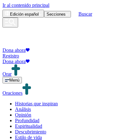
Ir al contenido principal
Buscar
Edición
español
Secciones
Dona ahora
Registro
Dona ahora
Orar
Menú
Oraciones
Historias que inspiran
Análisis
Opinión
Profundidad
Espiritualidad
Descubrimiento
Estilo de vida