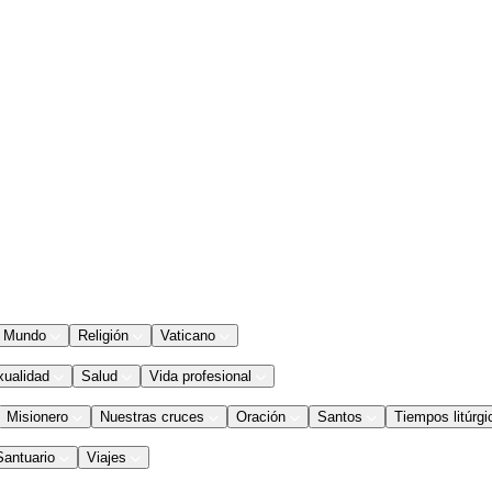
Mundo
Religión
Vaticano
xualidad
Salud
Vida profesional
Misionero
Nuestras cruces
Oración
Santos
Tiempos litúrgi
Santuario
Viajes