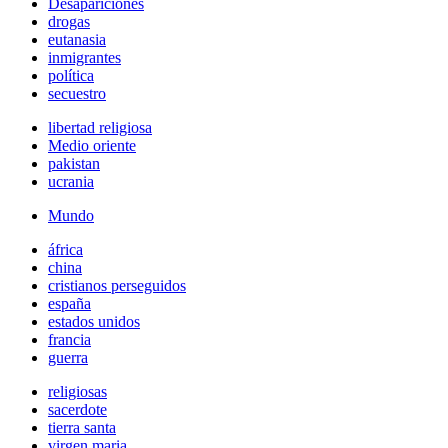
Desapariciones
drogas
eutanasia
inmigrantes
política
secuestro
libertad religiosa
Medio oriente
pakistan
ucrania
Mundo
áfrica
china
cristianos perseguidos
españa
estados unidos
francia
guerra
religiosas
sacerdote
tierra santa
virgen maria