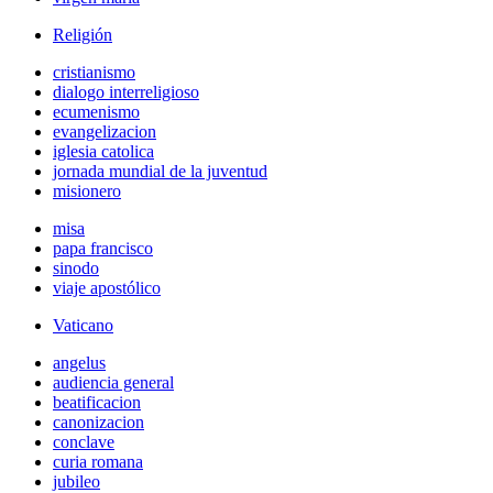
Religión
cristianismo
dialogo interreligioso
ecumenismo
evangelizacion
iglesia catolica
jornada mundial de la juventud
misionero
misa
papa francisco
sinodo
viaje apostólico
Vaticano
angelus
audiencia general
beatificacion
canonizacion
conclave
curia romana
jubileo