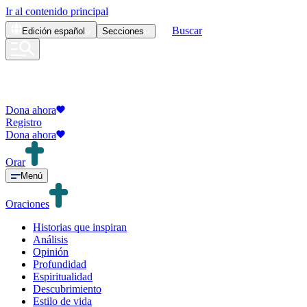
Ir al contenido principal
Buscar
Edición
español
Secciones
Dona ahora
Registro
Dona ahora
Orar
Menú
Oraciones
Historias que inspiran
Análisis
Opinión
Profundidad
Espiritualidad
Descubrimiento
Estilo de vida