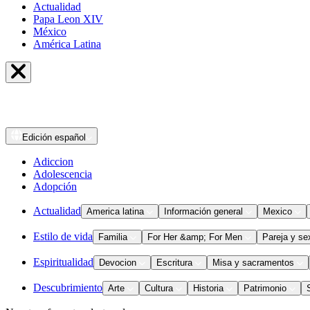
Actualidad
Papa Leon XIV
México
América Latina
Edición
español
Adiccion
Adolescencia
Adopción
Actualidad
America latina
Información general
Mexico
Estilo de vida
Familia
For Her &amp; For Men
Pareja y se
Espiritualidad
Devocion
Escritura
Misa y sacramentos
Descubrimiento
Arte
Cultura
Historia
Patrimonio