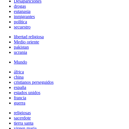
Desapariciones
drogas
eutanasia
inmigrantes
política
secuestro
libertad religiosa
Medio oriente
pakistan
ucrania
Mundo
áfrica
china
cristianos perseguidos
españa
estados unidos
francia
guerra
religiosas
sacerdote
tierra santa
virgen maria