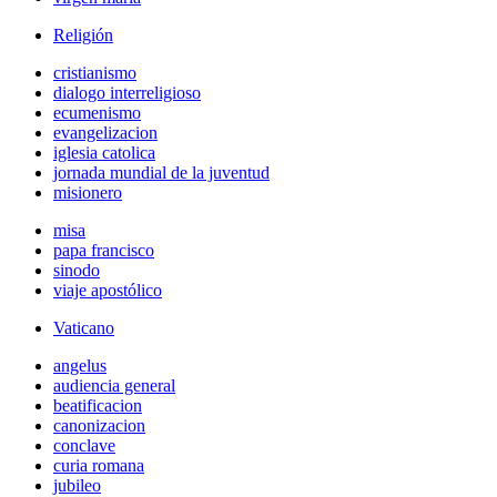
Religión
cristianismo
dialogo interreligioso
ecumenismo
evangelizacion
iglesia catolica
jornada mundial de la juventud
misionero
misa
papa francisco
sinodo
viaje apostólico
Vaticano
angelus
audiencia general
beatificacion
canonizacion
conclave
curia romana
jubileo