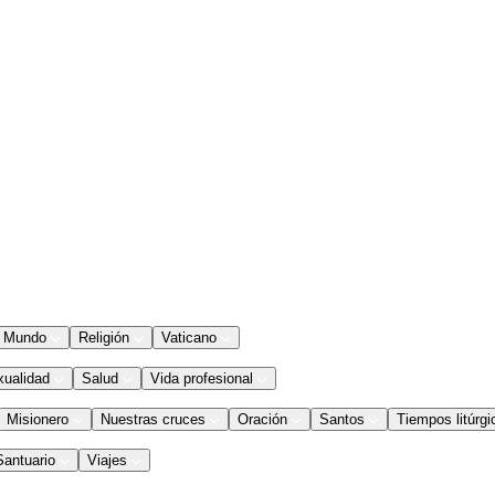
Mundo
Religión
Vaticano
xualidad
Salud
Vida profesional
Misionero
Nuestras cruces
Oración
Santos
Tiempos litúrgi
Santuario
Viajes