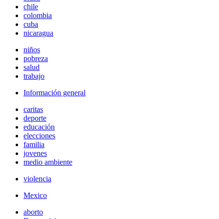
chile
colombia
cuba
nicaragua
niños
pobreza
salud
trabajo
Información general
caritas
deporte
educación
elecciones
familia
jovenes
medio ambiente
violencia
Mexico
aborto