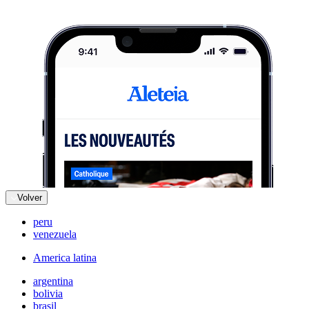
Volver
peru
venezuela
America latina
argentina
bolivia
brasil