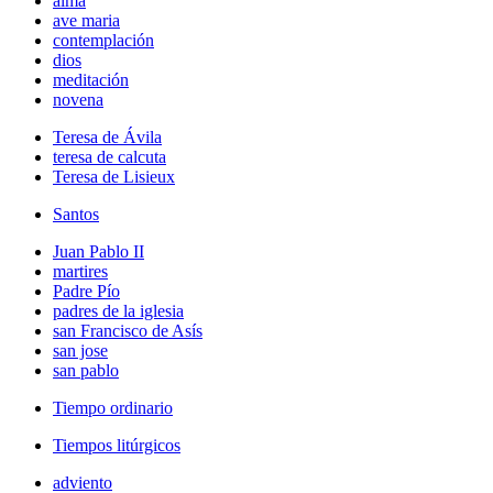
alma
ave maria
contemplación
dios
meditación
novena
Teresa de Ávila
teresa de calcuta
Teresa de Lisieux
Santos
Juan Pablo II
martires
Padre Pío
padres de la iglesia
san Francisco de Asís
san jose
san pablo
Tiempo ordinario
Tiempos litúrgicos
adviento