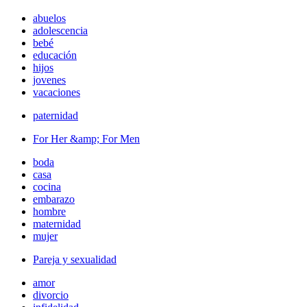
abuelos
adolescencia
bebé
educación
hijos
jovenes
vacaciones
paternidad
For Her &amp; For Men
boda
casa
cocina
embarazo
hombre
maternidad
mujer
Pareja y sexualidad
amor
divorcio