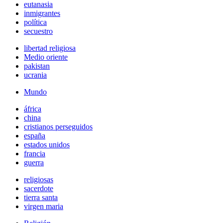
eutanasia
inmigrantes
política
secuestro
libertad religiosa
Medio oriente
pakistan
ucrania
Mundo
áfrica
china
cristianos perseguidos
españa
estados unidos
francia
guerra
religiosas
sacerdote
tierra santa
virgen maria