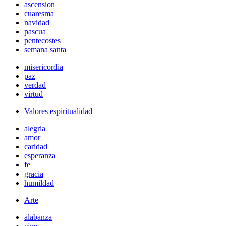
ascension
cuaresma
navidad
pascua
pentecostes
semana santa
misericordia
paz
verdad
virtud
Valores espiritualidad
alegria
amor
caridad
esperanza
fe
gracia
humildad
Arte
alabanza