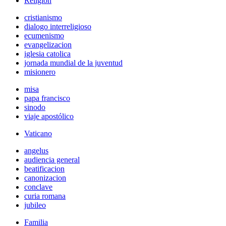
Religión
cristianismo
dialogo interreligioso
ecumenismo
evangelizacion
iglesia catolica
jornada mundial de la juventud
misionero
misa
papa francisco
sinodo
viaje apostólico
Vaticano
angelus
audiencia general
beatificacion
canonizacion
conclave
curia romana
jubileo
Familia