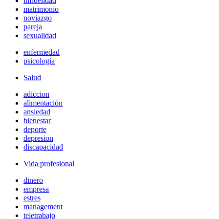
infidelidad
matrimonio
noviazgo
pareja
sexualidad
enfermedad
psicología
Salud
adiccion
alimentación
ansiedad
bienestar
deporte
depresion
discapacidad
Vida profesional
dinero
empresa
estres
management
teletrabajo