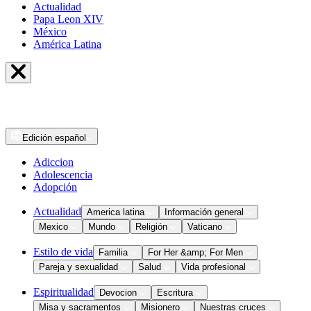
Actualidad
Papa Leon XIV
México
América Latina
Edición
español
Adiccion
Adolescencia
Adopción
Actualidad
America latina
Información general
Mexico
Mundo
Religión
Vaticano
Estilo de vida
Familia
For Her &amp; For Men
Pareja y sexualidad
Salud
Vida profesional
Espiritualidad
Devocion
Escritura
Misa y sacramentos
Misionero
Nuestras cruces