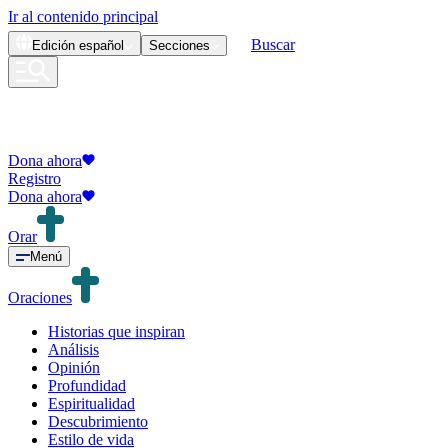
Ir al contenido principal
Buscar
Edición
español
Secciones
Dona ahora
Registro
Dona ahora
Orar
Menú
Oraciones
Historias que inspiran
Análisis
Opinión
Profundidad
Espiritualidad
Descubrimiento
Estilo de vida