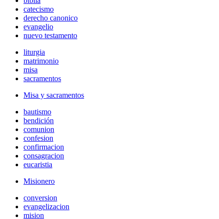
biblia
catecismo
derecho canonico
evangelio
nuevo testamento
liturgia
matrimonio
misa
sacramentos
Misa y sacramentos
bautismo
bendición
comunion
confesion
confirmacion
consagracion
eucaristia
Misionero
conversion
evangelizacion
mision