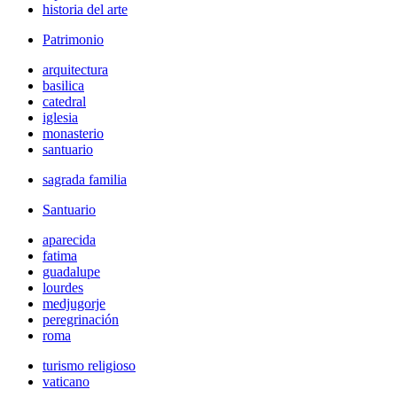
historia del arte
Patrimonio
arquitectura
basilica
catedral
iglesia
monasterio
santuario
sagrada familia
Santuario
aparecida
fatima
guadalupe
lourdes
medjugorje
peregrinación
roma
turismo religioso
vaticano