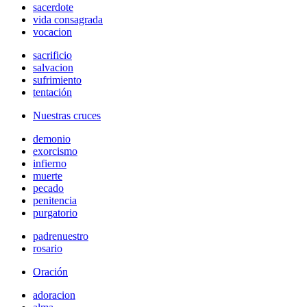
sacerdote
vida consagrada
vocacion
sacrificio
salvacion
sufrimiento
tentación
Nuestras cruces
demonio
exorcismo
infierno
muerte
pecado
penitencia
purgatorio
padrenuestro
rosario
Oración
adoracion