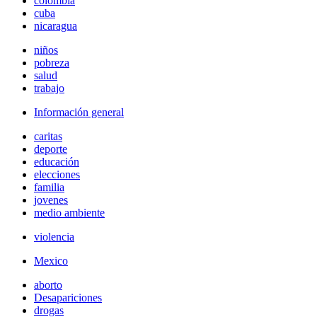
colombia
cuba
nicaragua
niños
pobreza
salud
trabajo
Información general
caritas
deporte
educación
elecciones
familia
jovenes
medio ambiente
violencia
Mexico
aborto
Desapariciones
drogas