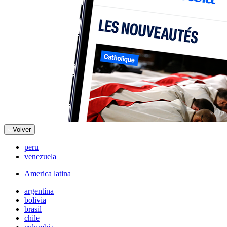
Volver
peru
venezuela
America latina
argentina
bolivia
brasil
chile