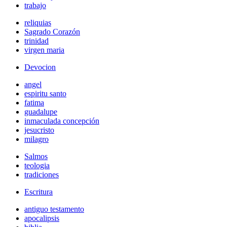
trabajo
reliquias
Sagrado Corazón
trinidad
virgen maria
Devocion
angel
espiritu santo
fatima
guadalupe
inmaculada concepción
jesucristo
milagro
Salmos
teologia
tradiciones
Escritura
antiguo testamento
apocalipsis