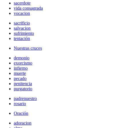
sacerdote
vida consagrada
vocacion
sacrificio
salvacion
sufrimiento
tentación
Nuestras cruces
demonio
exorcismo
infierno
muerte
pecado
penitencia
purgatorio
padrenuestro
rosario
Oración
adoracion