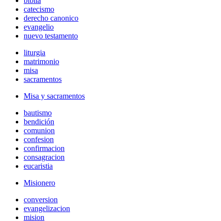
biblia
catecismo
derecho canonico
evangelio
nuevo testamento
liturgia
matrimonio
misa
sacramentos
Misa y sacramentos
bautismo
bendición
comunion
confesion
confirmacion
consagracion
eucaristia
Misionero
conversion
evangelizacion
mision