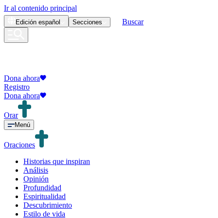
Ir al contenido principal
Buscar
Edición
español
Secciones
Dona ahora
Registro
Dona ahora
Orar
Menú
Oraciones
Historias que inspiran
Análisis
Opinión
Profundidad
Espiritualidad
Descubrimiento
Estilo de vida