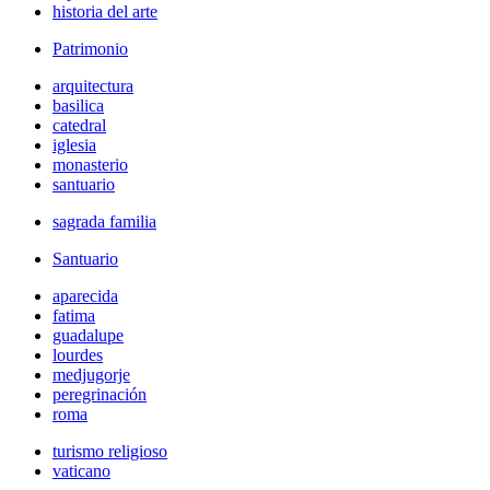
historia del arte
Patrimonio
arquitectura
basilica
catedral
iglesia
monasterio
santuario
sagrada familia
Santuario
aparecida
fatima
guadalupe
lourdes
medjugorje
peregrinación
roma
turismo religioso
vaticano