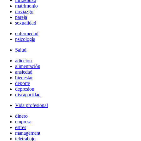
infidelidad
matrimonio
noviazgo
pareja
sexualidad
enfermedad
psicología
Salud
adiccion
alimentación
ansiedad
bienestar
deporte
depresion
discapacidad
Vida profesional
dinero
empresa
estres
management
teletrabajo