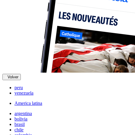
Volver
peru
venezuela
America latina
argentina
bolivia
brasil
chile