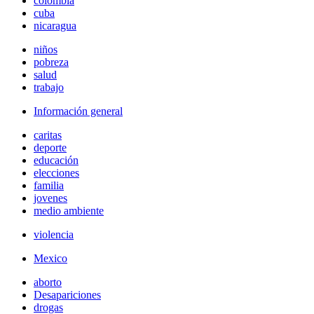
colombia
cuba
nicaragua
niños
pobreza
salud
trabajo
Información general
caritas
deporte
educación
elecciones
familia
jovenes
medio ambiente
violencia
Mexico
aborto
Desapariciones
drogas