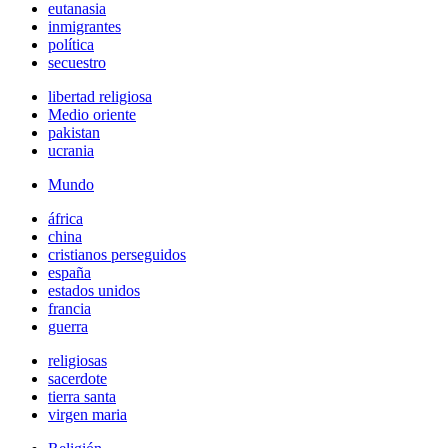
eutanasia
inmigrantes
política
secuestro
libertad religiosa
Medio oriente
pakistan
ucrania
Mundo
áfrica
china
cristianos perseguidos
españa
estados unidos
francia
guerra
religiosas
sacerdote
tierra santa
virgen maria