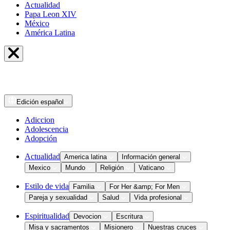
Actualidad
Papa Leon XIV
México
América Latina
Edición
español
Adiccion
Adolescencia
Adopción
Actualidad
America latina
Información general
Mexico
Mundo
Religión
Vaticano
Estilo de vida
Familia
For Her &amp; For Men
Pareja y sexualidad
Salud
Vida profesional
Espiritualidad
Devocion
Escritura
Misa y sacramentos
Misionero
Nuestras cruces