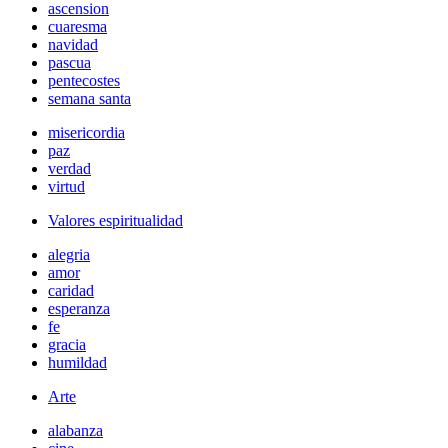
ascension
cuaresma
navidad
pascua
pentecostes
semana santa
misericordia
paz
verdad
virtud
Valores espiritualidad
alegria
amor
caridad
esperanza
fe
gracia
humildad
Arte
alabanza