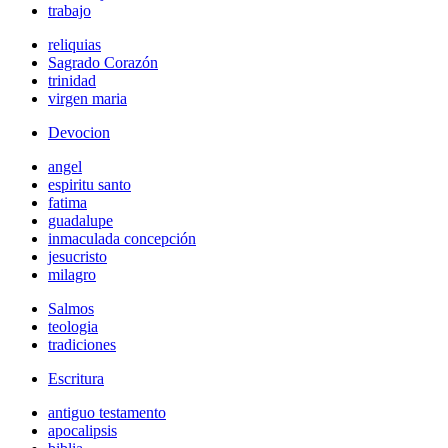
trabajo
reliquias
Sagrado Corazón
trinidad
virgen maria
Devocion
angel
espiritu santo
fatima
guadalupe
inmaculada concepción
jesucristo
milagro
Salmos
teologia
tradiciones
Escritura
antiguo testamento
apocalipsis