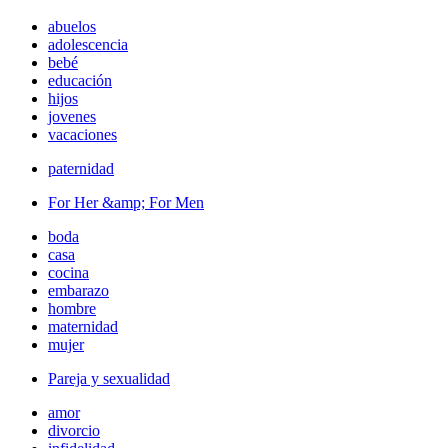
abuelos
adolescencia
bebé
educación
hijos
jovenes
vacaciones
paternidad
For Her &amp; For Men
boda
casa
cocina
embarazo
hombre
maternidad
mujer
Pareja y sexualidad
amor
divorcio