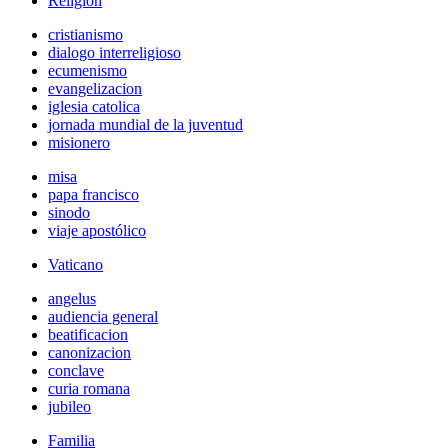
Religión
cristianismo
dialogo interreligioso
ecumenismo
evangelizacion
iglesia catolica
jornada mundial de la juventud
misionero
misa
papa francisco
sinodo
viaje apostólico
Vaticano
angelus
audiencia general
beatificacion
canonizacion
conclave
curia romana
jubileo
Familia