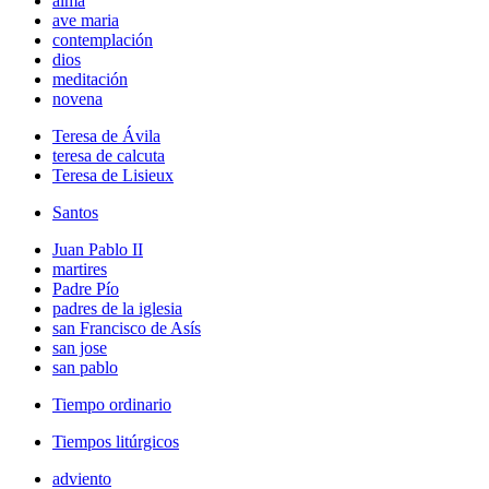
alma
ave maria
contemplación
dios
meditación
novena
Teresa de Ávila
teresa de calcuta
Teresa de Lisieux
Santos
Juan Pablo II
martires
Padre Pío
padres de la iglesia
san Francisco de Asís
san jose
san pablo
Tiempo ordinario
Tiempos litúrgicos
adviento